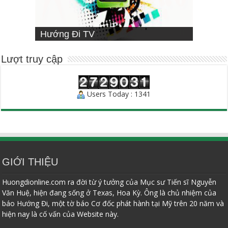
VIETNAMESE MISSIONARY
Hướng Đi TV
Sống Đạo
INSTITUTE
Người Chăn Bầy
Lượt truy cập
Users Today : 1341
GIỚI THIỆU
Huongdionline.com ra đời từ ý tưởng của Mục sư Tiến sĩ Nguyễn
Văn Huệ, hiện đang sống ở Texas, Hoa Kỳ. Ông là chủ nhiệm của
báo Hướng Đi, một tờ báo Cơ đốc phát hành tại Mỹ trên 20 năm và
hiện nay là cố vấn của Website này.