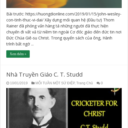
Bài trước: https://huongdionline.com/2019/01/15/john-wesley-
con-tinh-thuc-vi-dai/ Xây dựng mối quan hệ (Đầu tư) Thom
Rainer đã phỏng vấn hàng tá những người đã thực hiện
chuyến đi vất vả từ niềm tin ngoài Cơ đốc giáo đến đức tin nơi
Đức Chúa Giê-su Christ. Trong quyển sách của ông, Hành
trình bất ngờ ...
Xem thêm »
Nhà Truyền Giáo C. T. Studd
10/01/2019
MỖI TUẦN MỘT SỨ ĐIỆP
,
Trang Chủ
0