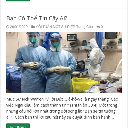
Bạn Có Thể Tin Cậy Ai?
26/01/2020
MỖI TUẦN MỘT SỨ ĐIỆP
,
Trang Chủ
0
Mục Sư Rick Warren “Vì lời Đức Giê-hô-va là ngay thẳng, Các
việc Ngài đều làm cách thành tín.” (Thi thiên 33:4) Một trong
những câu hỏi lớn nhất trong đời sống là: “Bạn sẽ tin tưởng
ai?” Cách bạn trả lời câu hỏi này sẽ quyết định bạn hạnh ...
Xem thêm »