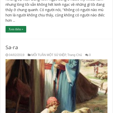
nhưng lòng tôi vẫn không hết kinh ngạc về những gì tôi đang
thấy ở chung quanh. Có người nói, “Không có người nào mù
hơn là người không chịu thấy, cũng không có người nào điếc
hơn ...
Xem thêm »
Sa-ra
04/02/2019
MỖI TUẦN MỘT SỨ ĐIỆP
,
Trang Chủ
0