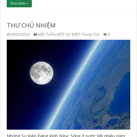
Xem thêm »
THƯ CHỦ NHIỆM
09/02/2019
MỖI TUẦN MỘT SỨ ĐIỆP
,
Trang Chủ
0
Những Sự Kiện Đáng Kinh Ngạc Sống ở nước Mỹ nhiều năm