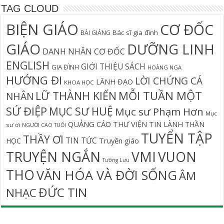
TAG CLOUD
BIỆN GIÁO
CƠ ĐỐC
Bác sĩ gia đình
BÀI GIẢNG
GIÁO
DƯỠNG LINH
DANH NHÂN CƠ ĐỐC
ENGLISH
GIỚI THIỆU SÁCH
GIA ĐÌNH
HOÀNG NGA
HƯỚNG ĐI
LỜI CHỨNG CÁ
LÃNH ĐẠO
KHOA HỌC
MỖI TUẦN MỘT
LỮ THÀNH KIẾN
NHÂN
SỨ ĐIỆP
MỤC SƯ HUỆ
Mục sư Phạm Hơn
Mục
QUẢNG CÁO
THƯ VIỆN TIN LÀNH
THẦN
sư ơi
NGƯỜI CAO TUỔI
TUYỂN TẬP
THẦY ƠI
TIN TỨC
Truyền giáo
HỌC
TRUYỆN NGẮN
VMI
VUON
Tường Lưu
THO
VĂN HÓA VÀ ĐỜI SỐNG
ÂM
ĐỨC TIN
NHẠC