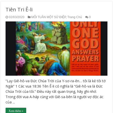
Tiên Tri Ê-li
02/03/2020
MỖI TUẦN MỘT SỨ ĐIỆP
,
Trang Chủ
0
“Lạy Giê-hô-va Đức Chúa Trời của Y-sơ-ra-ên… tôi là kẻ tôi tớ
Ngài” 1 Các vua 18:36 Tên Ê-li có nghĩa là “Giê-hô-va là Đức
Chúa Trời của tôi.” Điều này rất quan trọng, hãy ghi nhớ.
Trong đời vua A-háp cùng với Giê-sa-bên là người vợ độc ác
của ...
Xem thêm »