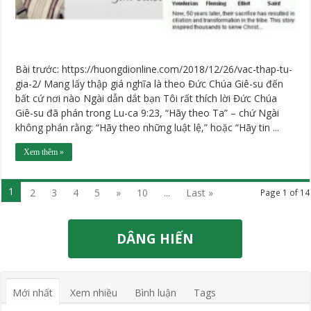
Bài trước: https://huongdionline.com/2018/12/26/vac-thap-tu-
gia-2/ Mang lấy thập giá nghĩa là theo Đức Chúa Giê-su đến
bất cứ nơi nào Ngài dẫn dắt bạn Tôi rất thích lời Đức Chúa
Giê-su đã phán trong Lu-ca 9:23, “Hãy theo Ta” – chứ Ngài
không phán rằng: “Hãy theo những luật lệ,” hoặc “Hãy tin ...
Xem thêm »
1
2
3
4
5
»
10
...
Last »
Page 1 of 14
DÂNG HIẾN
Mới nhất
Xem nhiều
Bình luận
Tags