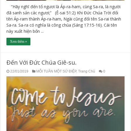
“Hãy nghĩ đến tổ ngươi là Áp-ra-ham, cùng Sa-ra, là người
đã sanh sản các ngươi;” (Ê-sai 51:2) Khi Đức Chúa Trời đổi
tên Áp-ram thành Áp-ra-ham, Ngài cũng đổi tên Sa-rai thành
Sa-ra. Sa-ra có nghĩa là công chúa (Sáng 17:15-16). Cái tên
này xuất hiện bốn ...
Xem thêm »
Đến Với Đức Chúa Giê-su.
22/01/2019
MỖI TUẦN MỘT SỨ ĐIỆP
,
Trang Chủ
0