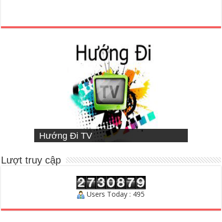
VIETNAMESE MISSIONARY
Hướng Đi TV
Sống Đạo
INSTITUTE
Người Chăn Bầy
Lượt truy cập
Users Today : 495