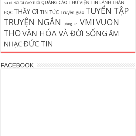
QUẢNG CÁO
THƯ VIỆN TIN LÀNH
THẦN
sư ơi
NGƯỜI CAO TUỔI
TUYỂN TẬP
THẦY ƠI
TIN TỨC
Truyền giáo
HỌC
TRUYỆN NGẮN
VMI
VUON
Tường Lưu
THO
VĂN HÓA VÀ ĐỜI SỐNG
ÂM
ĐỨC TIN
NHẠC
FACEBOOK