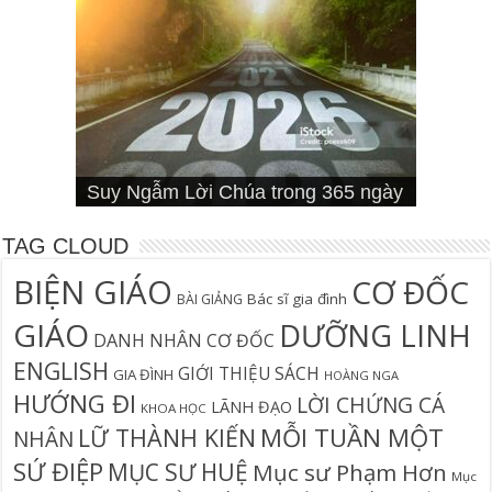
Cơn Đại Nạn Và Hội Thánh (bản
4 Signs You Aren’t Walking In Your
Suy Ngẫm Tân Ước Với Warren W.
Suy Ngẫm Lời Chúa trong 365 ngày
Đối diện lương tâm
Thần học thay thế
hiệu đính)
Suy Ngẫm Lời Chúa 365 Ngày
Hội Thánh sẽ trải qua cơn đại nạn?
Câu Cá Và Đánh Lưới Người
Calling
Thiên Lộ Lịch Trình
Wiersbe
TAG CLOUD
BIỆN GIÁO
CƠ ĐỐC
Bác sĩ gia đình
BÀI GIẢNG
GIÁO
DƯỠNG LINH
DANH NHÂN CƠ ĐỐC
ENGLISH
GIỚI THIỆU SÁCH
GIA ĐÌNH
HOÀNG NGA
HƯỚNG ĐI
LỜI CHỨNG CÁ
LÃNH ĐẠO
KHOA HỌC
MỖI TUẦN MỘT
LỮ THÀNH KIẾN
NHÂN
SỨ ĐIỆP
MỤC SƯ HUỆ
Mục sư Phạm Hơn
Mục