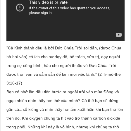
“Cả Kinh thánh đều là bởi Đức Chúa Trời soi dẫn, (được Chúa
hà hơi vào) có ích cho sự dạy dỗ, bẻ trách, sửa trị, dạy người
trong sự công bình, hầu cho người thuộc về Đức Chúa Trời
được trọn vẹn và sắm sẵn để làm mọi việc lành.” (2 Ti-mô-thê
3:16-17)
Bạn có nhớ lần đầu tiên bước ra ngoài trời vào mùa Đông và
ngạc nhiên nhìn thấy hơi thở của mình? Có thể bạn sẽ đứng
gần cửa sổ kiếng và nhìn thấy hơi ẩm xuất hiện khi bạn thở lên
trên đó. Khí oxygen chúng ta hít vào trở thành carbon dioxide
trong phổi. Những khí này là vô hình, nhưng khi chúng ta thở