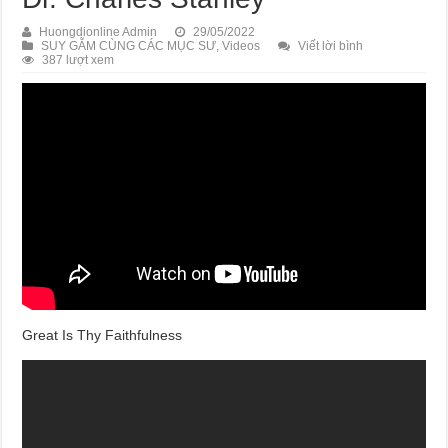
Huongdionline Admin
29/05/2022
SUY GẪM CÙNG CÁC MỤC SƯ
,
Videos
Viết lời bình
387 lượt xem
Great Is Thy Faithfulness