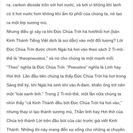
ra, carbon dioxide trộn với hơi nước, và bởi vì không khí lạnh
có ít hơi nước hơn không khí ấm từ phổi của chúng ta, nó tạo
ra một lớp sương mù.
Nhưng điều gì xảy ra khi Đức Chúa Trời hà hơi/thổi hơi (bản
Kinh Thánh Tiếng Việt dịch là soi dẫn) vào một đối tượng? Lời
Đức Chúa Trời được chính Ngài hà hơi vào theo sách 2 Ti-mô-
thê là “theopneustos,” và nó cho chúng ta một manh mối.
“Theo” nghĩa là Đức Chúa Trời. “Pneustos” nghĩa là Linh hay
Hơi thở. Lần đầu tiên chúng ta thấy Đức Chúa Trời hà hơi trong
Sáng thế ký, khi Ngài hà sinh khí vào A-đam, khiến ông trở nên
một “loài sanh linh.” Trong 2 Ti-mô-thê, một lần nữa chúng ta
nhìn thấy “cả Kinh Thánh đều bởi Đức Chúa Trời hà hơi vào,”
nhưng thay vì tạo thành sương mù, Thần linh hay Hơi thở của
Chúa trở thành Lời trên đầu bút của các trước giả viết Kinh
Thánh. Những lời này mang đến sự sống cho những ai chuyên