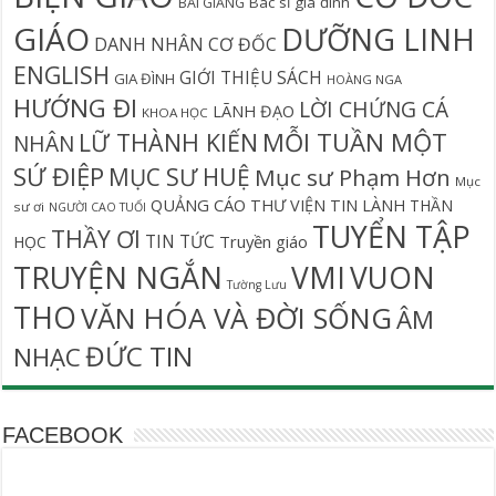
Bác sĩ gia đình
BÀI GIẢNG
GIÁO
DƯỠNG LINH
DANH NHÂN CƠ ĐỐC
ENGLISH
GIỚI THIỆU SÁCH
GIA ĐÌNH
HOÀNG NGA
HƯỚNG ĐI
LỜI CHỨNG CÁ
LÃNH ĐẠO
KHOA HỌC
MỖI TUẦN MỘT
LỮ THÀNH KIẾN
NHÂN
SỨ ĐIỆP
MỤC SƯ HUỆ
Mục sư Phạm Hơn
Mục
QUẢNG CÁO
THƯ VIỆN TIN LÀNH
THẦN
sư ơi
NGƯỜI CAO TUỔI
TUYỂN TẬP
THẦY ƠI
TIN TỨC
Truyền giáo
HỌC
TRUYỆN NGẮN
VMI
VUON
Tường Lưu
THO
VĂN HÓA VÀ ĐỜI SỐNG
ÂM
ĐỨC TIN
NHẠC
FACEBOOK