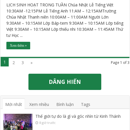
LỊCH SINH HOẠT TRONG TUẦN Chúa Nhật Lễ Tiếng Việt
10:30AM -12:15PM Lễ Tiếng Anh 11:AM – 12:15AMTrường
Chúa Nhật Thanh niên 10:00AM – 11:00AM Người Lớn
9:30AM – 10:15AM Lớp Báp-tem 9:30AM – 10:15AM Lớp tiếng
Việt 9:30AM – 10:15AM Lớp thiếu nhi 10:30AM – 11:45AM Thứ
tư Học ...
Xem thêm »
1
2
3
»
Page 1 of 3
DÂNG HIẾN
Mới nhất
Xem nhiều
Bình luận
Tags
Thế giới tự do là gì và góc nhìn từ Kinh Thánh
8 giờ trước