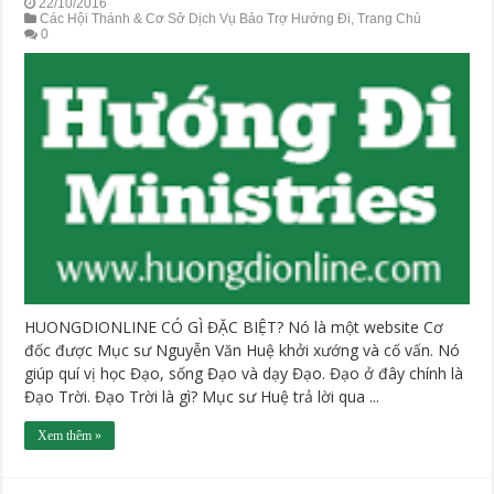
22/10/2016
Các Hội Thánh & Cơ Sở Dịch Vụ Bảo Trợ Hướng Đi
,
Trang Chủ
0
HUONGDIONLINE CÓ GÌ ĐẶC BIỆT? Nó là một website Cơ
đốc được Mục sư Nguyễn Văn Huệ khởi xướng và cố vấn. Nó
giúp quí vị học Đạo, sống Đạo và dạy Đạo. Đạo ở đây chính là
Đạo Trời. Đạo Trời là gì? Mục sư Huệ trả lời qua ...
Xem thêm »