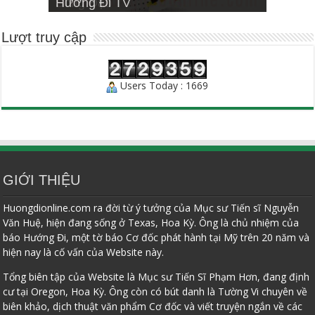
Hướng Đi TV
Sống Đạo
INSTITUTE
Người Chăn Bầy
Lượt truy cập
Users Today : 1669
GIỚI THIỆU
Huongdionline.com ra đời từ ý tưởng của Mục sư Tiến sĩ Nguyễn
Văn Huệ, hiện đang sống ở Texas, Hoa Kỳ. Ông là chủ nhiệm của
báo Hướng Đi, một tờ báo Cơ đốc phát hành tại Mỹ trên 20 năm và
hiện nay là cố vấn của Website này.
Tổng biên tập của Website là Mục sư Tiến Sĩ Phạm Hơn, đang định
cư tại Oregon, Hoa Kỳ. Ông còn có bút danh là Tường Vi chuyên về
biên khảo, dịch thuật văn phẩm Cơ đốc và viết truyện ngắn về các