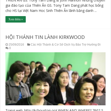
THIÊN ÂN GS. Tony Tam Dang & John Hannon Những chuyên
gia đào tạo của Thiên Ân GS. Tony Tam Dang phát học bổng
cho HS tại Việt Nam Hoc Sinh Thiên Ân lãnh bằng danh ...
Xem thêm »
HỘI THÁNH TIN LÀNH KIRKWOOD
25/09/2016
Các Hội Thánh & Cơ Sở Dịch Vụ Bảo Trợ Hướng Đi
0
Trang web: http://kchouston.org WHEN AND WHERE? 7602 S.