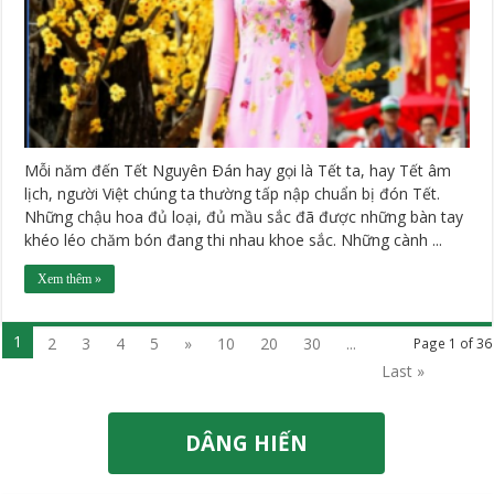
Mỗi năm đến Tết Nguyên Ðán hay gọi là Tết ta, hay Tết âm
lịch, người Việt chúng ta thường tấp nập chuẩn bị đón Tết.
Những chậu hoa đủ loại, đủ mầu sắc đã được những bàn tay
khéo léo chăm bón đang thi nhau khoe sắc. Những cành ...
Xem thêm »
1
2
3
4
5
»
10
20
30
...
Page 1 of 36
Last »
DÂNG HIẾN