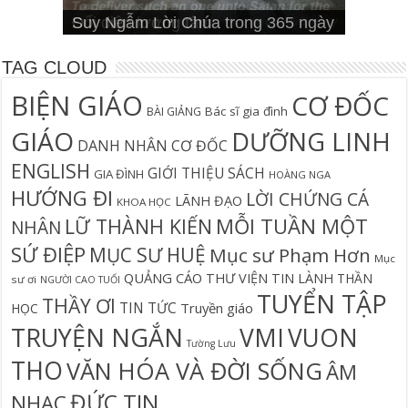
Cơn Đại Nạn Và Hội Thánh (bản
4 Signs You Aren’t Walking In Your
Suy Ngẫm Tân Ước Với Warren W.
Suy Ngẫm Lời Chúa trong 365 ngày
Đối diện lương tâm
Thần học thay thế
hiệu đính)
Suy Ngẫm Lời Chúa 365 Ngày
Hội Thánh sẽ trải qua cơn đại nạn?
Câu Cá Và Đánh Lưới Người
Calling
Thiên Lộ Lịch Trình
Wiersbe
TAG CLOUD
BIỆN GIÁO
CƠ ĐỐC
Bác sĩ gia đình
BÀI GIẢNG
GIÁO
DƯỠNG LINH
DANH NHÂN CƠ ĐỐC
ENGLISH
GIỚI THIỆU SÁCH
GIA ĐÌNH
HOÀNG NGA
HƯỚNG ĐI
LỜI CHỨNG CÁ
LÃNH ĐẠO
KHOA HỌC
MỖI TUẦN MỘT
LỮ THÀNH KIẾN
NHÂN
SỨ ĐIỆP
MỤC SƯ HUỆ
Mục sư Phạm Hơn
Mục
QUẢNG CÁO
THƯ VIỆN TIN LÀNH
THẦN
sư ơi
NGƯỜI CAO TUỔI
TUYỂN TẬP
THẦY ƠI
TIN TỨC
Truyền giáo
HỌC
TRUYỆN NGẮN
VMI
VUON
Tường Lưu
THO
VĂN HÓA VÀ ĐỜI SỐNG
ÂM
ĐỨC TIN
NHẠC