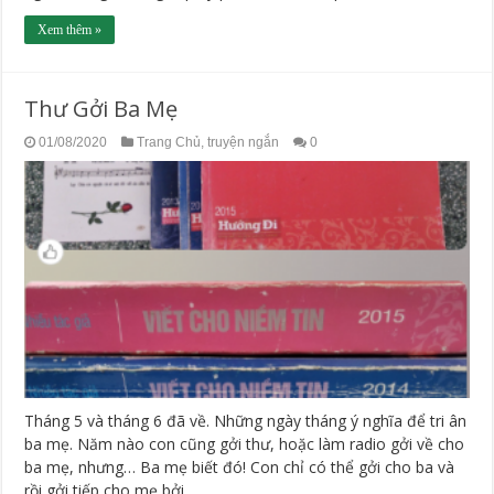
Xem thêm »
Thư Gởi Ba Mẹ
01/08/2020
Trang Chủ
,
truyện ngắn
0
Tháng 5 và tháng 6 đã về. Những ngày tháng ý nghĩa để tri ân
ba mẹ. Năm nào con cũng gởi thư, hoặc làm radio gởi về cho
ba mẹ, nhưng… Ba mẹ biết đó! Con chỉ có thể gởi cho ba và
rồi gởi tiếp cho mẹ bởi ...