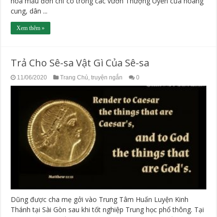
hoa mẫu đơn chỉ có trong các vườn Thượng Uyển của hoàng
cung, dân ...
Xem thêm »
Trả Cho Sê-sa Vật Gì Của Sê-sa
11/06/2020
Trang Chủ
,
truyện ngắn
0
Dũng được cha mẹ gởi vào Trung Tâm Huấn Luyện Kinh
Thánh tại Sài Gòn sau khi tốt nghiệp Trung học phổ thông. Tại