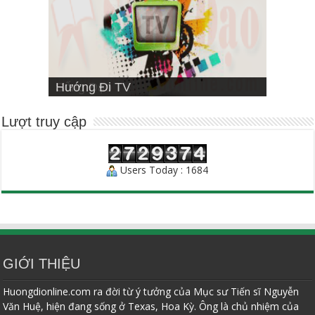
VIETNAMESE MISSIONARY
Hướng Đi TV
Sống Đạo
INSTITUTE
Người Chăn Bầy
Lượt truy cập
Users Today : 1684
GIỚI THIỆU
Huongdionline.com ra đời từ ý tưởng của Mục sư Tiến sĩ Nguyễn
Văn Huệ, hiện đang sống ở Texas, Hoa Kỳ. Ông là chủ nhiệm của