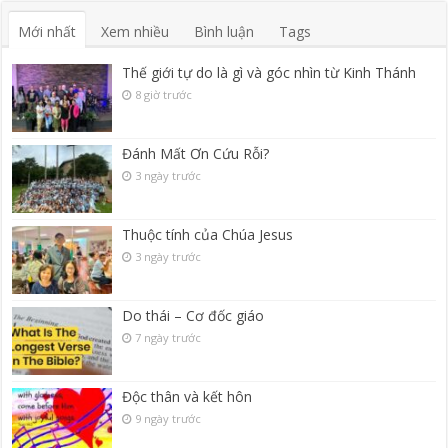
Mới nhất
Xem nhiều
Bình luận
Tags
Thế giới tự do là gì và góc nhìn từ Kinh Thánh
8 giờ trước
Đánh Mất Ơn Cứu Rỗi?
3 ngày trước
Thuộc tính của Chúa Jesus
3 ngày trước
Do thái – Cơ đốc giáo
7 ngày trước
Độc thân và kết hôn
9 ngày trước