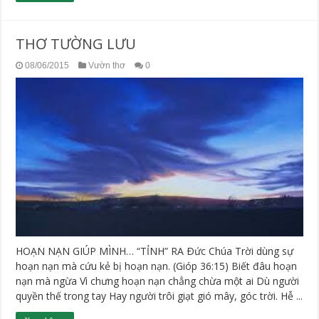
THƠ TƯỜNG LƯU
08/06/2015
Vườn thơ
0
HOẠN NẠN GIÚP MÌNH… “TỈNH” RA Ðức Chúa Trời dùng sự
hoạn nạn mà cứu kẻ bị hoạn nạn. (Gióp 36:15) Biết đâu hoạn
nạn mà ngừa Vì chưng hoạn nạn chẳng chừa một ai Dù người
quyền thế trong tay Hay người trôi giạt gió mây, góc trời. Hễ ...