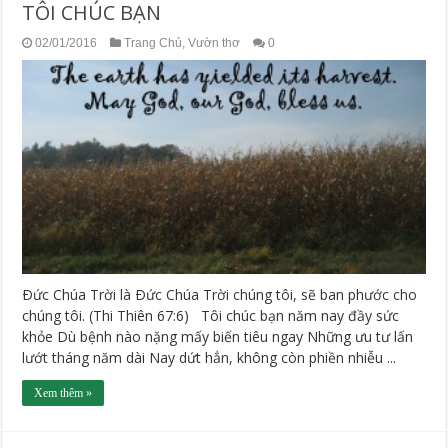
TÔI CHÚC BẠN
02/01/2016
Trang Chủ
,
Vườn thơ
0
Ðức Chúa Trời là Ðức Chúa Trời chúng tôi, sẽ ban phước cho
chúng tôi. (Thi Thiên 67:6) Tôi chúc bạn năm nay đầy sức
khỏe Dù bệnh nào nặng mấy biến tiêu ngay Những ưu tư lấn
lướt tháng năm dài Nay dứt hẳn, không còn phiền nhiễu ...
Xem thêm »