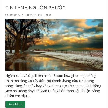
TIN LÀNH NGUỒN PHƯỚC
19/10/2015
Vườn thơ
0
Ngắm xem vẻ đẹp thiên nhiên Bướm hoa giao…hợp, tiếng
chim rộn ràng Cỏ cây đón gió thênh thang Bầu trời trong
sáng, từng làn mây bay Vầng dương rực rỡ ban mai Ánh hồng
gieo hạt nắng đầy thế gian Hoàng hôn cảnh vật nhuộm vàng
Chiều êm, dịu ...
Xem thêm »