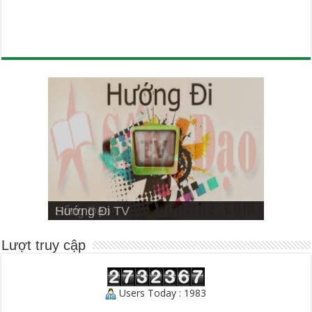
VIETNAMESE MISSIONARY
Hướng Đi TV
Sống Đạo
INSTITUTE
Người Chăn Bầy
Lượt truy cập
Users Today : 1983