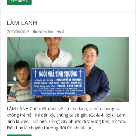
Xem thêm »
LÀM LÀNH
03/06/2015
Vườn thơ
0
LÀM LÀNH Chớ mệt nhọc về sự làm lành, vì nếu chúng ta
không trễ nải, thì đến kỳ, chúng ta sẽ gặt. (Ga-la-ti 6:9) Làm
lành là việc… rất nên Trồng cây phước đức vững bền, tốt tươi
Ðổi thay là chuyện thường đời Có khi bĩ cực, ...