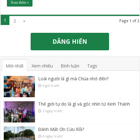
Xem thêm »
1
2
»
Page 1 of 2
DÂNG HIẾN
Mới nhất
Xem nhiều
Bình luận
Tags
Loài người là gì mà Chúa nhớ đến?
4 giờ trước
Thế giới tự do là gì và góc nhìn từ Kinh Thánh
2 ngày trước
Đánh Mất Ơn Cứu Rỗi?
4 ngày trước