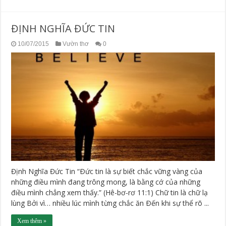
ĐỊNH NGHĨA ĐỨC TIN
10/07/2015
Vườn thơ
0
Định Nghĩa Đức Tin “Ðức tin là sự biết chắc vững vàng của
những điều mình đang trông mong, là bằng cớ của những
điều mình chẳng xem thấy.” (Hê-bơ-rơ 11:1) Chữ tin là chữ lạ
lùng Bởi vì… nhiều lúc mình từng chắc ăn Ðến khi sự thể rõ ...
Xem thêm »