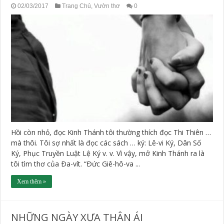
02/03/2017
Trang Chủ
,
Vườn thơ
0
Hồi còn nhỏ, đọc Kinh Thánh tôi thường thích đọc Thi Thiên …
mà thôi. Tôi sợ nhất là đọc các sách … ký: Lê-vi Ký, Dân Số
Ký, Phục Truyền Luật Lệ Ký v. v. Vì vậy, mở Kinh Thánh ra là
tôi tìm thơ của Ða-vít. “Ðức Giê-hô-va ...
Xem thêm »
NHỮNG NGÀY XƯA THÂN ÁI