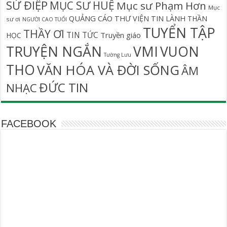
SỨ ĐIỆP
MỤC SƯ HUỆ
Mục sư Phạm Hơn
Mục
QUẢNG CÁO
THƯ VIỆN TIN LÀNH
THẦN
sư ơi
NGƯỜI CAO TUỔI
TUYỂN TẬP
THẦY ƠI
TIN TỨC
Truyền giáo
HỌC
TRUYỆN NGẮN
VMI
VUON
Tường Lưu
THO
VĂN HÓA VÀ ĐỜI SỐNG
ÂM
ĐỨC TIN
NHẠC
FACEBOOK