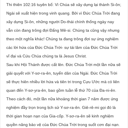
Thi thiên 102:16 tuyên bố: Vì Chúa sẽ xây dựng lại thành Si-ôn;
Ngài sẽ xuất hiện trong vinh quang. Bởi vì Đức Chúa Trời đang
xây dựng Si-ôn, những người Do-thái chính thống ngày nay
vẫn còn đang trông đợi Đấng Mê-si. Chúng ta cũng vậy nhưng
theo một nghĩa khác! Chúng ta đang trông đợi sự ứng nghiệm
các lời hứa của Đức Chúa Trời- sự tái lâm của Đức Chúa Trời
vĩ đại và Cứu Chúa chúng ta là Jesus Christ.
Sau khi Hội Thánh được cất lên. Đức Chúa Trời một lần nữa sẽ
giải quyết với Y-sơ-ra-ên, tuyển dân của Ngài. Đức Chúa Trời
sẽ thực hiên nhiều lời hứa và tiên tri trong Cựu Ước mà có liên
quan đến Y-sơ-yra-ên, bao gồm tuần lễ thứ 70 của Đa-ni-ên.
Theo cách đó, một lần nữa khoảng thời gian 7 năm được ứng
nghiệm đầy trọn trong lịch sử Y-sơ-ra-ên. Giê-rê-mi gọi đó là
thời gian hoạn nạn của Gia-cốp. Y-sơ-ra-ên sẽ kinh nghiệm
quyền năng bảo vệ của Đức Chúa Trời trong suốt cơn đại nạn.