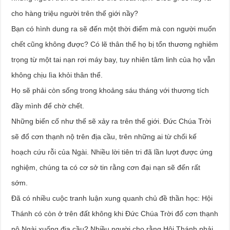
cho hàng triệu người trên thế giới nầy?
Bạn có hình dung ra sẽ đến một thời điểm mà con người muốn
chết cũng không được? Có lẽ thân thể họ bị tổn thương nghiêm
trọng từ một tai nạn rơi máy bay, tuy nhiên tâm linh của họ vẫn
không chịu lìa khỏi thân thể.
Họ sẽ phải còn sống trong khoảng sáu tháng với thương tích
đầy mình để chờ chết.
Những biến cố như thế sẽ xảy ra trên thế giới. Đức Chúa Trời
sẽ đổ cơn thạnh nộ trên địa cầu, trên những ai từ chối kế
hoạch cứu rỗi của Ngài. Nhiều lời tiên tri đã lần lượt được ứng
nghiệm, chúng ta có cơ sở tin rằng cơn đại nạn sẽ đến rất
sớm.
Đã có nhiều cuộc tranh luận xung quanh chủ đề thần học: Hội
Thánh có còn ở trên đất không khi Đức Chúa Trời đổ cơn thạnh
nộ Ngài xuống địa cầu? Nhiều người cho rằng Hội Thánh phải