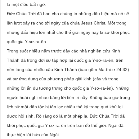
là một điều bất ngờ.
Đức Chúa Trời đã ban cho chúng ta những dấu hiệu mà nó sẽ
lần lượt xảy ra cho tới ngày của chúa Jesus Christ. Một trong
những dấu hiệu lớn nhất cho thế giới ngày nay là sự khôi phục
quốc gia Y-sơ-ra-ên.
Trong suốt nhiều năm trước đây các nhà nghiên cứu Kinh
Thánh đã trông đợi sự tập hợp lại quốc gia Y-sơ-ra-ên, trên
nền tảng của nhiều câu Kinh Thánh (bao gồm Ma-thi-ơ 24:32)
và sự ứng dụng của phương pháp giải kinh (cây vả trong
những lời ẩn dụ tượng trưng cho quốc gia Y-sơ-ra-ên). Những
người hoài nghi nhạo báng lời tiên tri nầy. Không bao giờ trong
lịch sử một dân tộc bị tản lạc nhiều thế kỷ trong quá khứ lại
được hồi sinh. Rõ ràng đó là một phép lạ. Đức Chúa Trời đã
khôi phục quốc gia Y-sơ-ra-ên trên bản đồ thế giới. Ngài đã
thực hiện lời hứa của Ngài.