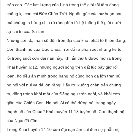
trên cao. Các lực lượng của Linh trong thế giới tối tăm đang
chống lại con cái Đức Chúa Trời. Nguồn gốc của sự hoạn nạn
mà chúng ta hứng chịu rõ ràng đến từ hệ thống thế giới dưới
sự cai trị của Sa-tan.
Nhưng cơn đại nạn sẽ đến trên địa cầu khởi phát từ thiên đàng.
Cơn thạnh nộ của Đức Chúa Trời đổ ra phán xét những kẻ tội
lỗi trong suốt cơn đại nạn nầy. Khi ấn thứ 6 được mở ra trong
Khải huyền 6:12, những người sống trên đất lúc bấy giờ rối
loạn, họ đều ẩn mình trong hang hố cùng hòn đá lớn trên núi,
họ nói với núi và đá lớn rằng: Hãy rơi xuống chận trên chúng
ta, đặng tránh khỏi mặt của Đấng ngự trên ngôi, và khỏi cơn
giận của Chiên Con. Họ hỏi: Ai có thể đứng nổi trong ngày
thạnh nộ của Chúa? Khải huyền 11:18 tuyên bố: Cơn thạnh nộ
của Ngài đã đến.
Trong Khải huyền 14:10 cơn đại nạn ám chỉ đến sự phẫn nộ