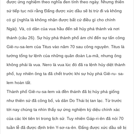
được ứng nghiệm theo nghĩa đen tính theo ngày. Nhưng thiên
sứ tiếp tục nói rằng Đấng được xức dầu sẽ bị trừ đi và không
có gì (nghĩa là không nhận được bất cứ điều gì cho chính
Ngài). Và, có dân của vua hầu đến sẽ hủy phá thành và nơi
thánh (câu 26). Sự hủy phá thành phố ám chỉ đến sự tấn công
Giê-ru-sa-lem của Titus vào năm 70 sau công nguyên. Titus là
tướng tổng tư lệnh của những quân đoàn La-mã, nhưng ông
không phải là vua. Nero là vua lúc đó đã ra lệnh hủy diệt thành
phố, tuy nhiên ông ta đã chết trước khi sự hủy phá Giê-ru- sa-
lem hoàn tất.
Thành phố Giê-ru-sa-lem và đền thánh đã bị hủy phá giống
như thiên sứ đã công bố, và dân Do Thái bị tan lạc. Từ trước
tới nay chúng ta nhìn thấy sự ứng nghiệm kỳ diệu chính xác
của các lời tiên tri trong lịch sử. Tuy nhiên Gáp-ri-ên đã nói 70
tuần lễ đã được định trên Y-sơ-ra-ên. Đấng được xức dầu sẽ bị