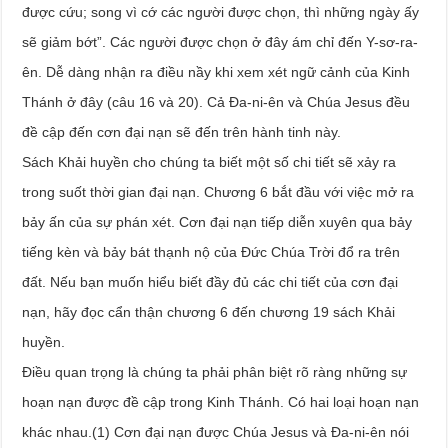
được cứu; song vì cớ các người được chọn, thì những ngày ấy
sẽ giảm bớt”. Các người được chọn ở đây ám chỉ đến Y-sơ-ra-
ên. Dễ dàng nhận ra điều nầy khi xem xét ngữ cảnh của Kinh
Thánh ở đây (câu 16 và 20). Cả Đa-ni-ên và Chúa Jesus đều
đề cập đến cơn đại nạn sẽ đến trên hành tinh này.
Sách Khải huyền cho chúng ta biết một số chi tiết sẽ xảy ra
trong suốt thời gian đại nạn. Chương 6 bắt đầu với việc mở ra
bảy ấn của sự phán xét. Cơn đại nạn tiếp diễn xuyên qua bảy
tiếng kèn và bảy bát thạnh nộ của Đức Chúa Trời đổ ra trên
đất. Nếu bạn muốn hiểu biết đầy đủ các chi tiết của cơn đại
nạn, hãy đọc cẩn thận chương 6 đến chương 19 sách Khải
huyền.
Điều quan trọng là chúng ta phải phân biệt rõ ràng những sự
hoạn nạn được đề cập trong Kinh Thánh. Có hai loại hoạn nạn
khác nhau.(1) Cơn đại nạn được Chúa Jesus và Đa-ni-ên nói