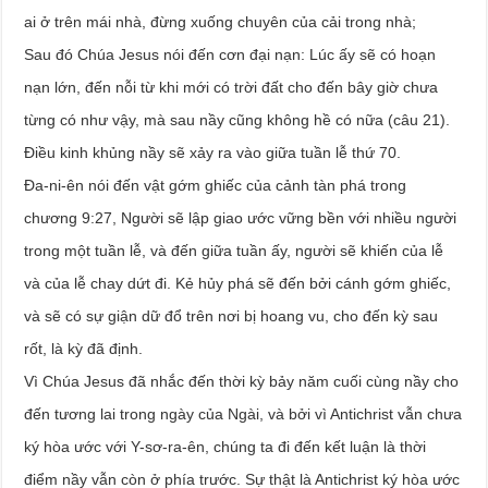
ai ở trên mái nhà, đừng xuống chuyên của cải trong nhà;
Sau đó Chúa Jesus nói đến cơn đại nạn: Lúc ấy sẽ có hoạn
nạn lớn, đến nỗi từ khi mới có trời đất cho đến bây giờ chưa
từng có như vậy, mà sau nầy cũng không hề có nữa (câu 21).
Điều kinh khủng nầy sẽ xảy ra vào giữa tuần lễ thứ 70.
Đa-ni-ên nói đến vật gớm ghiếc của cảnh tàn phá trong
chương 9:27, Người sẽ lập giao ước vững bền với nhiều người
trong một tuần lễ, và đến giữa tuần ấy, người sẽ khiến của lễ
và của lễ chay dứt đi. Kẻ hủy phá sẽ đến bởi cánh gớm ghiếc,
và sẽ có sự giận dữ đổ trên nơi bị hoang vu, cho đến kỳ sau
rốt, là kỳ đã định.
Vì Chúa Jesus đã nhắc đến thời kỳ bảy năm cuối cùng nầy cho
đến tương lai trong ngày của Ngài, và bởi vì Antichrist vẫn chưa
ký hòa ước với Y-sơ-ra-ên, chúng ta đi đến kết luận là thời
điểm nầy vẫn còn ở phía trước. Sự thật là Antichrist ký hòa ước