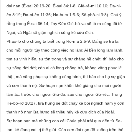
đại nạn (Ê-sai 26:19-20; Ê-sai 34:1-8; Giê-rê-mi 10:10; Đa-ni-
ên 8:19; Đa-ni-ên 11:36; Na-hum 1:5-6; Sô-phô-ni 3:8). Chú ý
rằng trong Ê-sai 66:14, Tay Đức Giê-hô-va sẽ tỏ ra cùng tôi tớ
Ngài, và Ngài sẽ giận nghịch cùng kẻ cừu địch.
Phao-lô cho chúng ta biết trong Rô-ma 2:6-9, Đấng sẽ trả lại
cho mỗi người tùy theo công việc họ làm: Ai bền lòng làm lành,
tìm sự vinh hiển, sự tôn trọng và sự chẳng hề chết, thì báo cho
sự sống đời đời; còn ai có lòng chống trả, không vâng phục lẽ
thật, mà vâng phục sự không công bình, thì báo cho họ sự giận
và cơn thạnh nộ. Sự hoạn nạn khốn khó giáng cho mọi người
làm ác, trước cho người Giu-đa, sau cho người Gờ-réc. Trong
Hê-bơ-rơ 10:27, lửa hừng sẽ đốt cháy kẻ bội nghịch hàm ý cơn
thạnh nộ như lửa hừng sẽ thiêu hủy kẻ cừu địch của Ngài.
Sự hoạn nạn mà những con cái Chúa phải trải qua đến từ Sa-
tan, kẻ đang cai trị thế giới. Còn cơn đại nạn đổ xuống trên thế