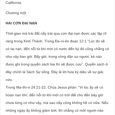
California.
Chương một
HAI CƠN ĐẠI NẠN
Thời gian mà trái đất nầy trải qua cơn đại nạn được xác lập rõ
ràng trong Kinh Thánh. Trong Đa-ni-ên đoạn 12:1 “Lúc đó sẽ
có tai nạn, đến nỗi từ khi mới có nước đến kỳ đó cũng chẳng có
như vậy bao giờ. Bấy giờ, trong vòng dân sự ngươi, kẻ nào
được ghi trong quyển sách kia thì sẽ được cứu”. Quyển sách ở
đây chính là Sách Sự sống. Đây là lời hứa kỳ diệu về sự giải
cứu.
Trong Ma-thi-ơ 24:21-22, Chúa Jesus phán: “Vì lúc ấy sẽ có
hoạn nạn lớn, đến nỗi từ khi mới có trời đất cho đến bây giờ
chưa từng có như vậy, mà sau nầy cũng không hề có nữa. Nếu
những ngày ấy không giảm bớt, thì chẳng có một người nào