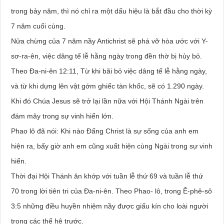
trong bảy năm, thì nó chỉ ra một dấu hiệu là bắt đầu cho thời kỳ
7 năm cuối cùng.
Nửa chừng của 7 năm nầy Antichrist sẽ phá vỡ hòa ước với Y-
sơ-ra-ên, việc dâng tế lễ hằng ngày trong đền thờ bị hủy bỏ.
Theo Đa-ni-ên 12:11, Từ khi bãi bỏ việc dâng tế lễ hằng ngày,
và từ khi dựng lên vật gớm ghiếc tàn khốc, sẽ có 1.290 ngày.
Khi đó Chúa Jesus sẽ trở lại lần nữa với Hội Thánh Ngài trên
đám mây trong sự vinh hiển lớn.
Phao lô đã nói: Khi nào Đấng Christ là sự sống của anh em
hiện ra, bấy giờ anh em cũng xuất hiện cùng Ngài trong sự vinh
hiển.
Thời đại Hội Thánh ăn khớp với tuần lễ thứ 69 và tuần lễ thứ
70 trong lời tiên tri của Đa-ni-ên. Theo Phao- lô, trong Ê-phê-sô
3:5 những điều huyền nhiệm nầy được giấu kín cho loài người
trong các thế hệ trước.