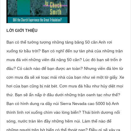
LỜI GIỚI THIỆU
Bạn có thể tưởng tượng những tảng băng 50 cân Anh rơi
xuống từ bầu trời? Bạn có nghĩ đến sự tàn phá của những trận
mưa đá với những viên đá nặng 50 cân? Lúc đó bạn sẽ trốn ở
đâu? Có cách nào để bạn được an toàn? Nhưng viên đá lớn từ
cơn mưa đá sẽ xé toạc mái nhà của bạn như xé một tờ giấy. Xe
hơi của bạn cũng bị nát bét. Cơn mưa đá hầu như hủy diệt mọi
thứ. Bạn sẽ ẩn nấp ở đâu dưới những trận oanh tạc như thế?
Bạn có hình dung ra dãy núi Sierra Nevada cao 5000 bộ Anh
thình lình rơi xuống chìm vào lòng biển? Thái bình dương nổi
sóng, nước tràn lên đầy những hẽm núi. Làm thế nào để
những người trên bờ biển có thể thoát nạn? Điều gì sẽ xảy ra