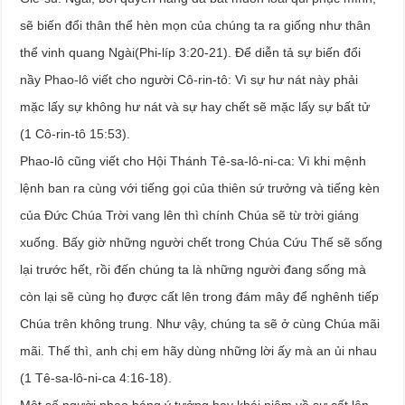
sẽ biến đổi thân thể hèn mọn của chúng ta ra giống như thân
thể vinh quang Ngài(Phi-líp 3:20-21). Để diễn tả sự biến đổi
nầy Phao-lô viết cho người Cô-rin-tô: Vì sự hư nát này phải
mặc lấy sự không hư nát và sự hay chết sẽ mặc lấy sự bất tử
(1 Cô-rin-tô 15:53).
Phao-lô cũng viết cho Hội Thánh Tê-sa-lô-ni-ca: Vì khi mệnh
lệnh ban ra cùng với tiếng gọi của thiên sứ trưởng và tiếng kèn
của Đức Chúa Trời vang lên thì chính Chúa sẽ từ trời giáng
xuống. Bấy giờ những người chết trong Chúa Cứu Thế sẽ sống
lại trước hết, rồi đến chúng ta là những người đang sống mà
còn lại sẽ cùng họ được cất lên trong đám mây để nghênh tiếp
Chúa trên không trung. Như vậy, chúng ta sẽ ở cùng Chúa mãi
mãi. Thế thì, anh chị em hãy dùng những lời ấy mà an ủi nhau
(1 Tê-sa-lô-ni-ca 4:16-18).