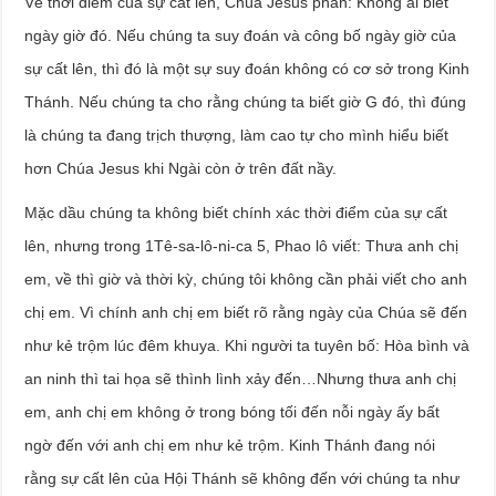
Về thời điểm của sự cất lên, Chúa Jesus phán: Không ai biết
ngày giờ đó. Nếu chúng ta suy đoán và công bố ngày giờ của
sự cất lên, thì đó là một sự suy đoán không có cơ sở trong Kinh
Thánh. Nếu chúng ta cho rằng chúng ta biết giờ G đó, thì đúng
là chúng ta đang trịch thượng, làm cao tự cho mình hiểu biết
hơn Chúa Jesus khi Ngài còn ở trên đất nầy.
Mặc dầu chúng ta không biết chính xác thời điểm của sự cất
lên, nhưng trong 1Tê-sa-lô-ni-ca 5, Phao lô viết: Thưa anh chị
em, về thì giờ và thời kỳ, chúng tôi không cần phải viết cho anh
chị em. Vì chính anh chị em biết rõ rằng ngày của Chúa sẽ đến
như kẻ trộm lúc đêm khuya. Khi người ta tuyên bố: Hòa bình và
an ninh thì tai họa sẽ thình lình xảy đến…Nhưng thưa anh chị
em, anh chị em không ở trong bóng tối đến nỗi ngày ấy bất
ngờ đến với anh chị em như kẻ trộm. Kinh Thánh đang nói
rằng sự cất lên của Hội Thánh sẽ không đến với chúng ta như