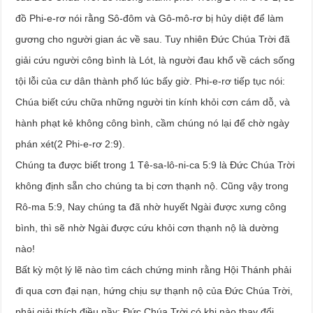
đồ Phi-e-rơ nói rằng Sô-đôm và Gô-mô-rơ bị hủy diệt để làm
gương cho người gian ác về sau. Tuy nhiên Đức Chúa Trời đã
giải cứu người công bình là Lót, là người đau khổ về cách sống
tội lỗi của cư dân thành phố lúc bấy giờ. Phi-e-rơ tiếp tục nói:
Chúa biết cứu chữa những người tin kính khỏi cơn cám dỗ, và
hành phạt kẻ không công bình, cầm chúng nó lại để chờ ngày
phán xét(2 Phi-e-rơ 2:9).
Chúng ta được biết trong 1 Tê-sa-lô-ni-ca 5:9 là Đức Chúa Trời
không định sẵn cho chúng ta bị cơn thạnh nộ. Cũng vậy trong
Rô-ma 5:9, Nay chúng ta đã nhờ huyết Ngài được xưng công
bình, thì sẽ nhờ Ngài được cứu khỏi cơn thạnh nộ là dường
nào!
Bất kỳ một lý lẽ nào tìm cách chứng minh rằng Hội Thánh phải
đi qua cơn đại nạn, hứng chịu sự thạnh nộ của Đức Chúa Trời,
phải giải thích điều nầy: Đức Chúa Trời có khi nào thay đổi