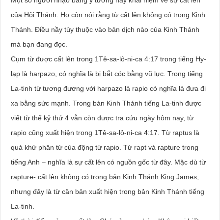
Một số người nhạo báng ý tưởng hay khái niệm về sự cất lên
của Hội Thánh. Họ còn nói rằng từ cất lên không có trong Kinh
Thánh. Điều nầy tùy thuộc vào bản dịch nào của Kinh Thánh
mà bạn đang đọc.
Cụm từ được cất lên trong 1Tê-sa-lô-ni-ca 4:17 trong tiếng Hy-
lạp là harpazo, có nghĩa là bị bắt cóc bằng vũ lực. Trong tiếng
La-tinh từ tương đương với harpazo là rapio có nghĩa là đưa đi
xa bằng sức mạnh. Trong bản Kinh Thánh tiếng La-tinh được
viết từ thế kỷ thứ 4 vẫn còn được tra cứu ngày hôm nay, từ
rapio cũng xuất hiện trong 1Tê-sa-lô-ni-ca 4:17. Từ raptus là
quá khứ phân từ của động từ rapio. Từ rapt và rapture trong
tiếng Anh – nghĩa là sự cất lên có nguồn gốc từ đây. Mặc dù từ
rapture- cất lên không có trong bản Kinh Thánh King James,
nhưng đây là từ căn bản xuất hiện trong bản Kinh Thánh tiếng
La-tinh.