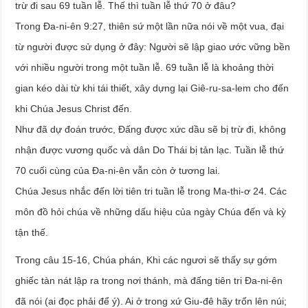
trừ đi sau 69 tuần lễ. Thế thì tuần lễ thứ 70 ở đâu?
Trong Đa-ni-ên 9:27, thiên sứ một lần nữa nói về một vua, đại
từ người được sử dụng ở đây: Người sẽ lập giao ước vững bền
với nhiều người trong một tuần lễ. 69 tuần lễ là khoảng thời
gian kéo dài từ khi tái thiết, xây dựng lại Giê-ru-sa-lem cho đến
khi Chúa Jesus Christ đến.
Như đã dự đoán trước, Đấng được xức dầu sẽ bị trừ đi, không
nhận được vương quốc và dân Do Thái bị tản lạc. Tuần lễ thứ
70 cuối cùng của Đa-ni-ên vẫn còn ở tương lai.
Chúa Jesus nhắc đến lời tiên tri tuần lễ trong Ma-thi-ơ 24. Các
môn đồ hỏi chúa về những dấu hiệu của ngày Chúa đến và kỳ
tận thế.
Trong câu 15-16, Chúa phán, Khi các ngươi sẽ thấy sự gớm
ghiếc tàn nát lập ra trong nơi thánh, mà đấng tiên tri Đa-ni-ên
đã nói (ai đọc phải để ý). Ai ở trong xứ Giu-đê hãy trốn lên núi;