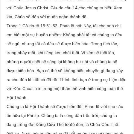
với Chúa Jesus Christ. Giu-đe câu 14 cho chúng ta biết: Xem
kìa, Chúa sẽ đến với muôn ngàn thánh đồ.
Trong 1 Cô-rin-tô 15:51-52, Phao lô nói: Nầy, tôi cho anh chị
em biết một sự huyền nhiệm: Không phải tất cả chúng ta đều
sẽ ngủ, nhưng tất cả đều sẽ được biến hóa. Trong tích tắc,
trong nháy mắt, khi tiếng kèn chót thổi. Vì kèn sẽ thổi lên,
những người chết sẽ sống lại không hư nát và chúng ta sẽ
được biến hóa. Bạn có thể sẽ không hiểu chuyện gì đang xảy
ra cho đến khi tất cả đã rồi. Thình lình bạn ở trong sự hiện diện
với Đức Chúa Trời trong một thân thể vinh hiển cùng toàn thể
Hội Thánh.
Chúng ta là Hội Thánh sẽ được biến đổi. Phao-lô viết cho các
tín hữu tại Phi-líp: Chúng ta là công dân trên trời, chúng ta
đang trông đợi Đấng Cứu Thế từ đó đến, là Chúa Cứu Thế
Giê-su. Ngài, bởi quyền năng đã bắt muôn loài qui phục mình,