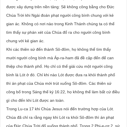
được xây dựng trên nền tảng: Sẽ không công bằng cho Đức
Chúa Trời khi Ngài đoán phạt người công bình chung với kẻ
gian ác. Không có nơi nào trong Kinh Thánh chúng ta có thể
tìm thấy sự phán xét của Chúa đổ ra cho người công bình
chung với kẻ gian ác.
Khi các thiên sứ đến thành Sô-đôm, họ không thể tìm thấy
mười người công bình mà Áp-ra-ham đã đề cập đến để can
thiệp cho thành phố. Họ chỉ có thể giải cứu một người công
bình là Lót ở đó. Chỉ khi nào Lót được đưa ra khỏi thành phố
thì án phạt của Chúa mới trút xuống Sô-đôm. Các thiên sứ
công bố trong Sáng thế ký 16:22, họ không thể làm bất cứ điều
gì cho đến khi Lót được an toàn.
Trong Lu-ca 17 khi Chúa Jesus nói đến trường hợp của Lót.
Chúa đã chỉ ra rằng ngay khi Lót ra khỏi Sô-đôm thì án phạt
của Đức Chúa Trời đổ xuống thành phố. Trong 2 Phi-e-rơ 2, sứ