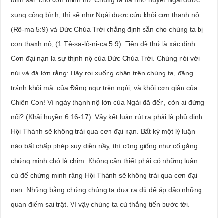
định sẵn cho cơn thịnh nộ. Chúng ta đã nhờ huyết Ngài được
xưng công bình, thì sẽ nhờ Ngài được cứu khỏi cơn thạnh nộ
(Rô-ma 5:9) và Đức Chúa Trời chẳng định sẵn cho chúng ta bị
cơn thạnh nộ, (1 Tê-sa-lô-ni-ca 5:9). Tiền đề thứ là xác định:
Cơn đại nạn là sự thịnh nộ của Đức Chúa Trời. Chúng nói với
núi và đá lớn rằng: Hãy rơi xuống chận trên chúng ta, đặng
tránh khỏi mặt của Đấng ngự trên ngôi, và khỏi cơn giận của
Chiên Con! Vì ngày thạnh nộ lớn của Ngài đã đến, còn ai đứng
nổi? (Khải huyền 6:16-17). Vậy kết luận rút ra phải là phủ định:
Hội Thánh sẽ không trải qua cơn đại nạn. Bất kỳ một lý luận
nào bất chấp phép suy diễn nầy, thì cũng giống như cố gắng
chứng minh chó là chim. Không cần thiết phải có những luận
cứ để chứng minh rằng Hội Thánh sẽ không trải qua cơn đại
nạn. Những bằng chứng chúng ta đưa ra đủ để áp đảo những
quan điểm sai trật. Vì vậy chúng ta cứ thẳng tiến bước tới.