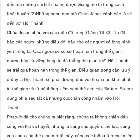
đến mà những chi tiết của nó được Giăng mô tả trong sách
Khải huyền.(2)Những hoạn nạn mà Chúa Jesus cảnh báo là sẽ
đến với Hội Thánh.
Chúa Jesus phán với các môn đồ trong Giăng 16:33, “Ta đã
bảo các ngươi những điều đó, hầu cho các ngươi có lòng bình
yên trong ta. Các ngươi sẽ có sự hoạn nạn trong thế gian,
nhưng hãy cứ vững lòng, ta đã thắng thế gian rồi!” Hội Thánh
sẽ trải qua hoạn nạn trong thế gian. Điều quan trọng cần lưu ý
ở đây là Hội Thánh sẽ phải đương đầu với hoạn nạn khởi phát
từ thế gian và từ hệ thống kiểm soát thế giới của Sa-tan. Sa-tan
đứng phía sau tất cả những cuộc tấn công nhằm vào Hội
Thánh.
Phao-lô đã cho chúng ta biết rằng, chúng ta không chiến đấu
cùng với thịt và huyết, nhưng là cùng chủ quyền, thế lực, cùng
vua chúa của thế gian mờ tối nầy, cùng các thần dữ ở các miền