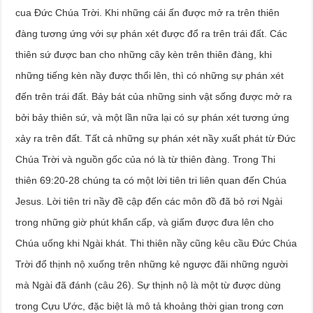
cua Đức Chúa Trời. Khi những cái ấn được mở ra trên thiên
đàng tương ứng với sự phán xét được đổ ra trên trái đất. Các
thiên sứ được ban cho những cây kèn trên thiên đàng, khi
những tiếng kèn nầy được thổi lên, thì có những sự phán xét
đến trên trái đất. Bảy bát của những sinh vật sống được mở ra
bởi bảy thiên sứ, và một lần nữa lại có sự phán xét tương ứng
xảy ra trên đất. Tất cả những sự phán xét nầy xuất phát từ Đức
Chúa Trời và nguồn gốc của nó là từ thiên đàng. Trong Thi
thiên 69:20-28 chúng ta có một lời tiên tri liên quan đến Chúa
Jesus. Lời tiên tri nầy đề cập đến các môn đồ đã bỏ rơi Ngài
trong những giờ phút khẩn cấp, và giấm được đưa lên cho
Chúa uống khi Ngài khát. Thi thiên nầy cũng kêu cầu Đức Chúa
Trời đổ thịnh nộ xuống trên những kẻ ngược đãi những người
mà Ngài đã đánh (câu 26). Sự thịnh nộ là một từ được dùng
trong Cựu Ước, đặc biệt là mô tả khoảng thời gian trong cơn