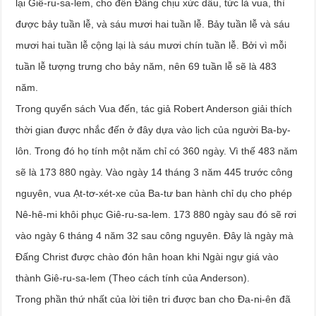
lại Giê-ru-sa-lem, cho đến Đấng chịu xức dầu, tức là vua, thì
được bảy tuần lễ, và sáu mươi hai tuần lễ. Bảy tuần lễ và sáu
mươi hai tuần lễ cộng lại là sáu mươi chín tuần lễ. Bởi vì mỗi
tuần lễ tượng trưng cho bảy năm, nên 69 tuần lễ sẽ là 483
năm.
Trong quyển sách Vua đến, tác giả Robert Anderson giải thích
thời gian được nhắc đến ở đây dựa vào lịch của người Ba-by-
lôn. Trong đó họ tính một năm chỉ có 360 ngày. Vì thế 483 năm
sẽ là 173 880 ngày. Vào ngày 14 tháng 3 năm 445 trước công
nguyên, vua Ạt-tơ-xét-xe của Ba-tư ban hành chỉ dụ cho phép
Nê-hê-mi khôi phục Giê-ru-sa-lem. 173 880 ngày sau đó sẽ rơi
vào ngày 6 tháng 4 năm 32 sau công nguyên. Đây là ngày mà
Đấng Christ được chào đón hân hoan khi Ngài ngự giá vào
thành Giê-ru-sa-lem (Theo cách tính của Anderson).
Trong phần thứ nhất của lời tiên tri được ban cho Đa-ni-ên đã