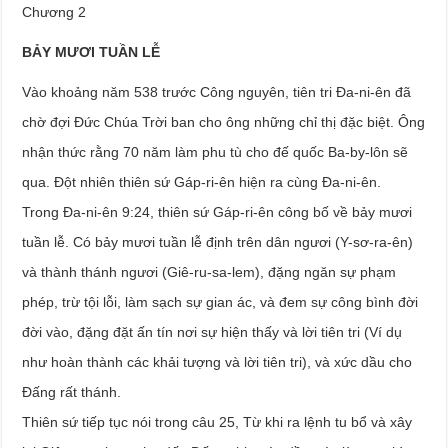
Chương 2
BẢY MƯƠI TUẦN LỄ
Vào khoảng năm 538 trước Công nguyên, tiên tri Đa-ni-ên đã
chờ đợi Đức Chúa Trời ban cho ông những chỉ thị đặc biệt. Ông
nhận thức rằng 70 năm làm phu tù cho đế quốc Ba-by-lôn sẽ
qua. Đột nhiên thiên sứ Gáp-ri-ên hiện ra cùng Đa-ni-ên.
Trong Đa-ni-ên 9:24, thiên sứ Gáp-ri-ên công bố về bảy mươi
tuần lễ. Có bảy mươi tuần lễ định trên dân ngươi (Y-sơ-ra-ên)
và thành thánh ngươi (Giê-ru-sa-lem), đặng ngăn sự phạm
phép, trừ tội lỗi, làm sạch sự gian ác, và đem sự công bình đời
đời vào, đặng đặt ấn tín nơi sự hiện thấy và lời tiên tri (Ví dụ
như hoàn thành các khải tượng và lời tiên tri), và xức dầu cho
Đấng rất thánh.
Thiên sứ tiếp tục nói trong câu 25, Từ khi ra lệnh tu bổ và xây