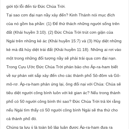
giới tội lỗi đến từ Đức Chúa Trời.
Tại sao cơn đại nạn nầy xảy đến? Kinh Thánh nói mục đích
của nó gồm ba phần: (1) Để thử thách những người sống trên
đất (Khải huyền 3:10). (2) Đức Chúa Trời trút cơn giận của
Ngài trên những kẻ ác (Khải huyền 15:7) và (3) Hủy diệt những
kẻ mà đã hủy diệt trái đất (Khải huyền 11:18). Những ai rơi vào
một trong những đối tượng nầy sẽ phải trải qua cơn đại nạn.
Trong Cựu Ước Đức Chúa Trời phán bảo cho Áp-ra-ham biết
về sự phán xét sắp xảy đến cho các thành phố Sô-đôm và Gô-
mô-rơ. Áp-ra-ham phản ứng lại, ông đối nại với Chúa: Chúa sẽ
tiêu diệt người công bình luôn với kẻ gian ác? Nếu trong thành
phố có 50 người công bình thì sao? Đức Chúa Trời trả lời rằng
nếu Ngài tìm thấy có 50 người công bình Ngài sẽ tha thứ cho
cả thành phố đó.
Chúng ta lưu ý là toàn bộ lập luận được Áp-ra-ham đưa ra