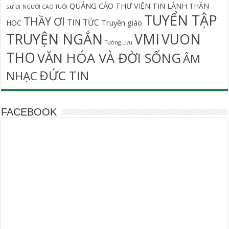
QUẢNG CÁO
THƯ VIỆN TIN LÀNH
THẦN
sư ơi
NGƯỜI CAO TUỔI
TUYỂN TẬP
THẦY ƠI
TIN TỨC
Truyền giáo
HỌC
TRUYỆN NGẮN
VMI
VUON
Tường Lưu
THO
VĂN HÓA VÀ ĐỜI SỐNG
ÂM
ĐỨC TIN
NHẠC
FACEBOOK