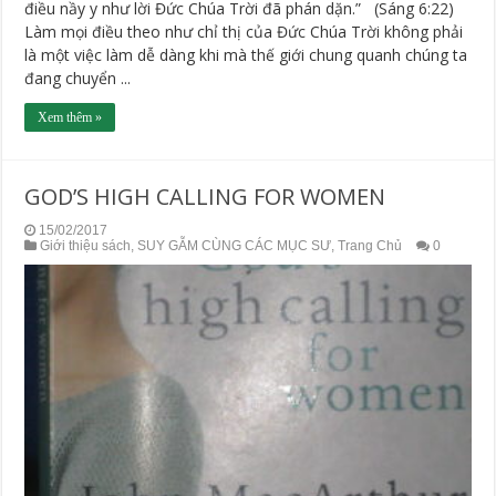
điều nầy y như lời Đức Chúa Trời đã phán dặn.” (Sáng 6:22)
Làm mọi điều theo như chỉ thị của Đức Chúa Trời không phải
là một việc làm dễ dàng khi mà thế giới chung quanh chúng ta
đang chuyển ...
Xem thêm »
GOD’S HIGH CALLING FOR WOMEN
15/02/2017
Giới thiệu sách
,
SUY GẪM CÙNG CÁC MỤC SƯ
,
Trang Chủ
0