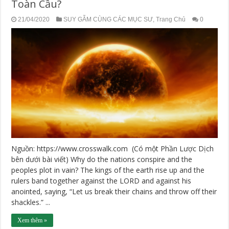
Toàn Cầu?
21/04/2020
SUY GẪM CÙNG CÁC MỤC SƯ
,
Trang Chủ
0
Nguồn: https://www.crosswalk.com (Có một Phần Lược Dịch
bên dưới bài viết) Why do the nations conspire and the
peoples plot in vain? The kings of the earth rise up and the
rulers band together against the LORD and against his
anointed, saying, “Let us break their chains and throw off their
shackles.” ...
Xem thêm »