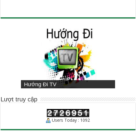
VIETNAMESE MISSIONARY
Hướng Đi TV
Sống Đạo
INSTITUTE
Người Chăn Bầy
Lượt truy cập
Users Today : 1092