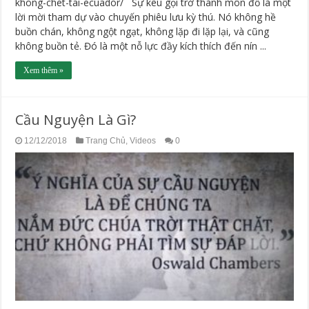
khong-chet-tai-ecuador/ Sự kêu gọi trở thành môn đồ là một
lời mời tham dự vào chuyến phiêu lưu kỳ thú. Nó không hề
buồn chán, không ngột ngạt, không lặp đi lặp lại, và cũng
không buồn tẻ. Đó là một nỗ lực đầy kích thích đến nín ...
Xem thêm »
Cầu Nguyện Là Gì?
12/12/2018
Trang Chủ
,
Videos
0