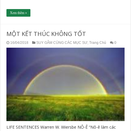
Xem thêm »
MỘT KẾT THÚC KHÔNG TỐT
16/04/2018
SUY GẪM CÙNG CÁC MỤC SƯ
,
Trang Chủ
0
LIFE SENTENCES Warren W. Wiersbe NÔ-Ê “Nô-ê làm các