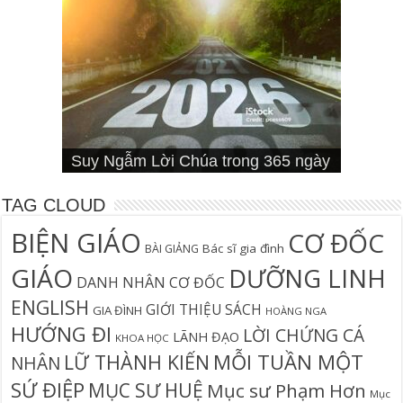
Cơn Đại Nạn Và Hội Thánh (bản
4 Signs You Aren’t Walking In Your
Suy Ngẫm Tân Ước Với Warren W.
Suy Ngẫm Lời Chúa trong 365 ngày
Đối diện lương tâm
Thần học thay thế
hiệu đính)
Suy Ngẫm Lời Chúa 365 Ngày
Hội Thánh sẽ trải qua cơn đại nạn?
Câu Cá Và Đánh Lưới Người
Calling
Thiên Lộ Lịch Trình
Wiersbe
TAG CLOUD
BIỆN GIÁO
CƠ ĐỐC
Bác sĩ gia đình
BÀI GIẢNG
GIÁO
DƯỠNG LINH
DANH NHÂN CƠ ĐỐC
ENGLISH
GIỚI THIỆU SÁCH
GIA ĐÌNH
HOÀNG NGA
HƯỚNG ĐI
LỜI CHỨNG CÁ
LÃNH ĐẠO
KHOA HỌC
MỖI TUẦN MỘT
LỮ THÀNH KIẾN
NHÂN
SỨ ĐIỆP
MỤC SƯ HUỆ
Mục sư Phạm Hơn
Mục