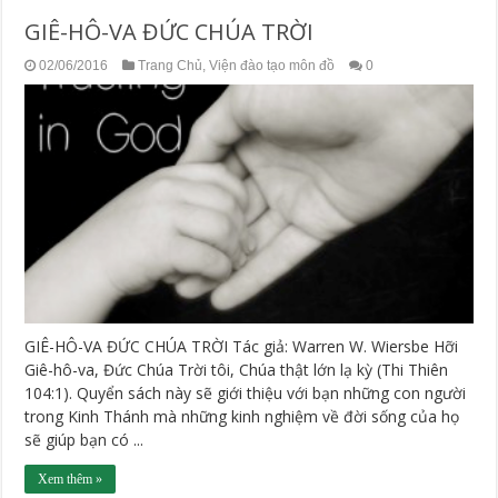
GIÊ-HÔ-VA ĐỨC CHÚA TRỜI
02/06/2016
Trang Chủ
,
Viện đào tạo môn đồ
0
GIÊ-HÔ-VA ĐỨC CHÚA TRỜI Tác giả: Warren W. Wiersbe Hỡi
Giê-hô-va, Đức Chúa Trời tôi, Chúa thật lớn lạ kỳ (Thi Thiên
104:1). Quyển sách này sẽ giới thiệu với bạn những con người
trong Kinh Thánh mà những kinh nghiệm về đời sống của họ
sẽ giúp bạn có ...
Xem thêm »