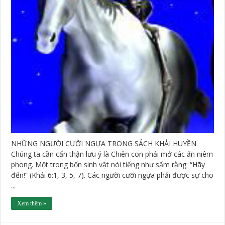
NHỮNG NGƯỜI CƯỠI NGỰA TRONG SÁCH KHẢI HUYỀN
Chúng ta cần cẩn thận lưu ý là Chiên con phải mở các ấn niêm
phong. Một trong bốn sinh vật nói tiếng như sấm rằng: “Hãy
đến!” (Khải 6:1, 3, 5, 7). Các người cưỡi ngựa phải được sự cho
...
Xem thêm »