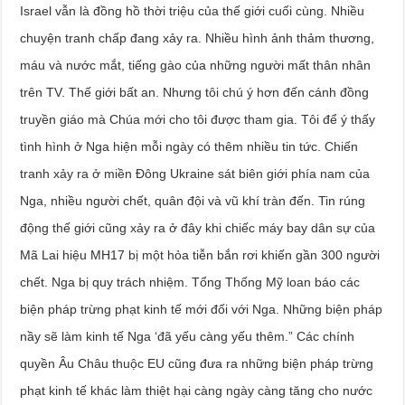
Israel vẫn là đồng hồ thời triệu của thế giới cuối cùng. Nhiều
chuyện tranh chấp đang xảy ra. Nhiều hình ảnh thảm thương,
máu và nước mắt, tiếng gào của những người mất thân nhân
trên TV. Thế giới bất an. Nhưng tôi chú ý hơn đến cánh đồng
truyền giáo mà Chúa mới cho tôi được tham gia. Tôi để ý thấy
tình hình ở Nga hiện mỗi ngày có thêm nhiều tin tức. Chiến
tranh xảy ra ở miền Đông Ukraine sát biên giới phía nam của
Nga, nhiều người chết, quân đội và vũ khí tràn đến. Tin rúng
động thế giới cũng xảy ra ở đây khi chiếc máy bay dân sự của
Mã Lai hiệu MH17 bị một hỏa tiễn bắn rơi khiến gần 300 người
chết. Nga bị quy trách nhiệm. Tổng Thống Mỹ loan báo các
biện pháp trừng phạt kinh tế mới đối với Nga. Những biện pháp
nầy sẽ làm kinh tế Nga ‘đã yếu càng yếu thêm.” Các chính
quyền Âu Châu thuộc EU cũng đưa ra những biện pháp trừng
phạt kinh tế khác làm thiệt hại càng ngày càng tăng cho nước