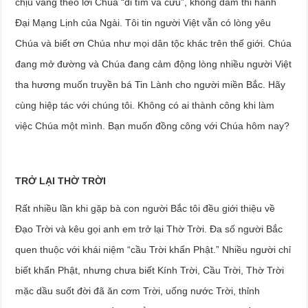
chịu vâng theo lời Chúa “đi tìm và cứu”, không dám thi hành
Đại Mạng Lịnh của Ngài. Tôi tin người Việt vẫn có lòng yêu
Chúa và biết ơn Chúa như mọi dân tộc khác trên thế giới. Chúa
đang mở đường và Chúa đang cảm động lòng nhiều người Việt
tha hương muốn truyền bá Tin Lành cho người miền Bắc. Hãy
cùng hiệp tác với chúng tôi. Không có ai thành công khi làm
việc Chúa một mình. Bạn muốn đồng công với Chúa hôm nay?
TRỞ LẠI THỜ TRỜI
Rất nhiều lần khi gặp bà con người Bắc tôi đều giới thiệu về
Đạo Trời và kêu gọi anh em trở lại Thờ Trời. Đa số người Bắc
quen thuộc với khái niệm “cầu Trời khẩn Phật.” Nhiều người chỉ
biết khẩn Phật, nhưng chưa biết Kính Trời, Cầu Trời, Thờ Trời
mặc dầu suốt đời đã ăn cơm Trời, uống nước Trời, thỉnh