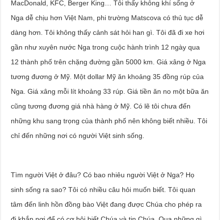
MacDonald, KFC, Berger King… Tôi thấy không khí sống ở
Nga dễ chịu hơn Việt Nam, phi trường Matscova có thủ tục dễ
dàng hơn. Tôi không thấy cảnh sát hỏi han gì. Tôi đã đi xe hơi
gần như xuyên nước Nga trong cuộc hành trình 12 ngày qua
12 thành phố trên chặng đường gần 5000 km. Giá xâng ở Nga
tương đương ở Mỹ. Một dollar Mỹ ăn khoảng 35 đồng rúp của
Nga. Giá xâng mỗi lít khoảng 33 rúp. Giá tiền ăn no một bữa ăn
cũng tương đương giá nhà hàng ở Mỹ. Có lẽ tôi chưa đến
những khu sang trọng của thành phố nên không biết nhiều. Tôi
chỉ đến những nơi có người Việt sinh sống.
Tìm người Việt ở đâu? Có bao nhiêu người Việt ở Nga? Họ
sinh sống ra sao? Tôi có nhiều câu hỏi muốn biết. Tôi quan
tâm đến linh hồn đồng bào Việt đang được Chúa cho phép ra
đi khắp nơi để có cơ hội biết Chúa và tin Chúa. Qua những gì