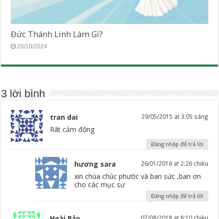
Đức Thánh Linh Làm Gì?
26/10/2024
3 lời bình
tran dai
29/05/2015 at 3:05 sáng
Rât cảm động
Đăng nhập để trả lời
hương sara
26/01/2016 at 2:26 chiều
xin chúa chúc phước và ban sức ,ban ơn
cho các mục sư
Đăng nhập để trả lời
Hoài Bảo
07/08/2018 at 8:10 chiều