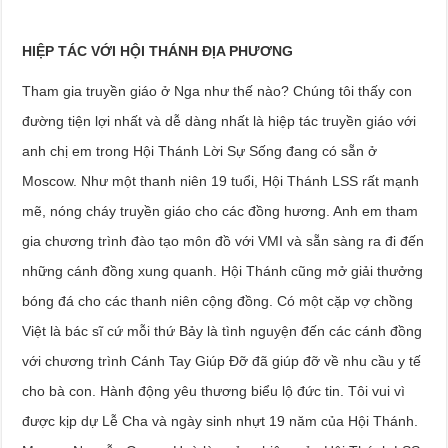
HIỆP TÁC VỚI HỘI THÁNH ĐỊA PHƯƠNG
Tham gia truyền giáo ở Nga như thế nào? Chúng tôi thấy con
đường tiện lợi nhất và dễ dàng nhất là hiệp tác truyền giáo với
anh chị em trong Hội Thánh Lời Sự Sống đang có sẵn ở
Moscow. Như một thanh niên 19 tuổi, Hội Thánh LSS rất mạnh
mẽ, nóng cháy truyền giáo cho các đồng hương. Anh em tham
gia chương trình đào tạo môn đồ với VMI và sẵn sàng ra đi đến
những cánh đồng xung quanh. Hội Thánh cũng mở giải thưởng
bóng đá cho các thanh niên cộng đồng. Có một cặp vợ chồng
Việt là bác sĩ cứ mỗi thứ Bảy là tình nguyện đến các cánh đồng
với chương trình Cánh Tay Giúp Đỡ đã giúp đỡ về nhu cầu y tế
cho bà con. Hành động yêu thương biểu lộ đức tin. Tôi vui vì
được kịp dự Lễ Cha và ngày sinh nhựt 19 năm của Hội Thánh.