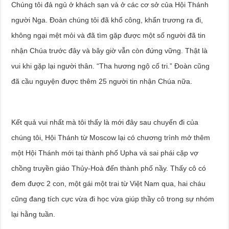
Chúng tôi đả ngủ ở khách sạn và ở các cơ sở của Hội Thánh
người Nga. Đoàn chúng tôi đã khổ công, khẩn trương ra đi,
không ngại mệt mỏi và đã tìm gặp được một số người đã tin
nhận Chúa trước đây và bây giờ vẫn còn đứng vững. Thật là
vui khi gặp lại người thân. “Tha hương ngộ cố tri.” Đoàn cũng
đã cầu nguyện được thêm 25 người tin nhận Chúa nữa.
Kết quả vui nhất mà tôi thấy là mới đây sau chuyến đi của
chúng tôi, Hội Thánh từ Moscow lại có chương trình mở thêm
một Hội Thánh mới tại thành phố Upha và sai phái cặp vợ
chồng truyền giáo Thủy-Hoà đến thành phố nầy. Thấy cô có
đem được 2 con, một gái một trai từ Việt Nam qua, hai cháu
cũng đang tích cực vừa đi học vừa giúp thầy cô trong sự nhóm
lại hằng tuần.