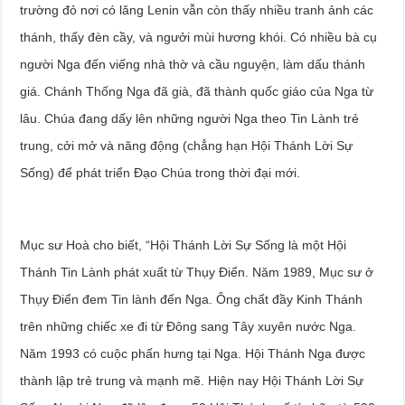
trường đỏ nơi có lăng Lenin vẫn còn thấy nhiều tranh ảnh các
thánh, thấy đèn cầy, và ngưởi mùi hương khói. Có nhiều bà cụ
người Nga đến viếng nhà thờ và cầu nguyện, làm dấu thánh
giá. Chánh Thống Nga đã già, đã thành quốc giáo của Nga từ
lâu. Chúa đang dấy lên những người Nga theo Tin Lành trẻ
trung, cởi mở và năng động (chẳng hạn Hội Thánh Lời Sự
Sống) để phát triển Đạo Chúa trong thời đại mới.
Mục sư Hoà cho biết, “Hội Thánh Lời Sự Sống là một Hội
Thánh Tin Lành phát xuất từ Thụy Điển. Năm 1989, Mục sư ở
Thụy Điển đem Tin lành đến Nga. Ông chất đầy Kinh Thánh
trên những chiếc xe đi từ Đông sang Tây xuyên nước Nga.
Năm 1993 có cuộc phấn hưng tại Nga. Hội Thánh Nga được
thành lập trẻ trung và mạnh mẽ. Hiện nay Hội Thánh Lời Sự