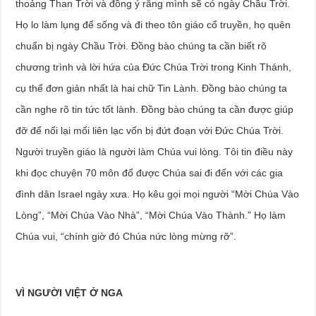
thoảng Than Trời và đồng ý rằng mình sẽ có ngày Chầu Trời.
Họ lo làm lụng để sống và đi theo tôn giáo cổ truyền, họ quên
chuẩn bị ngày Chầu Trời. Đồng bào chúng ta cần biết rõ
chương trình và lời hứa của Đức Chúa Trời trong Kinh Thánh,
cụ thể đơn giản nhất là hai chữ Tin Lành. Đồng bào chúng ta
cần nghe rõ tin tức tốt lành. Đồng bào chúng ta cần được giúp
đỡ để nối lại mối liên lạc vốn bị đứt đoạn với Đức Chúa Trời.
Người truyền giáo là người làm Chúa vui lòng. Tôi tin điều này
khi đọc chuyện 70 môn đổ được Chúa sai đi đến với các gia
đình dân Israel ngày xưa. Họ kêu gọi mọi người “Mời Chúa Vào
Lòng”, “Mời Chúa Vào Nhà”, “Mời Chúa Vào Thành.” Họ làm
Chúa vui, “chính giờ đó Chúa nức lòng mừng rỡ”.
VÌ NGƯỜI VIỆT Ở NGA