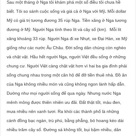
Sau một tháng ở Nga tôi khám phá một số điều tôi chưa hề
biết. Tôi so sánh cuộc sống và giá cả ở Nga với Mỹ
.
Mỗi dollar
Mỹ có giá trị tương đương 35 rúp Nga. Tiền xăng ở Nga tương
đương ở Mỹ. Người Nga tính theo lít và cây số (km). Mỗi lít
xăng khoảng 33 rúp. Người Nga đi xe Nhựt, xe Đại Hàn, xe Mỹ
giống như các nước Âu Châu. Đời sống dân chúng còn nghèo
và chật vật. Hầu hết người Nga, người Việt đều sống ở những
chung cư. Người Việt càng chật vật hơn vì hai ba gia đình phải
sống chung nhau trong một căn hộ để đỡ tiền thuê nhà. Đồ ăn
của Nga không nhiều món và cũng không ngon lành hấp dẫn.
Dường như mọi người sống để qua ngày. Nhưng nước Nga
mênh mông được thiên nhiên ưu đãi. Đất thật tốt, màu đen,
mưa nhiều nên xanh tươi. Ra khỏi các thành phố là những
cánh đồng bạc ngàn, trù phú, bằng phẳng, bỏ hoang kéo dài
nhiều trăm cây số. Đường sá không tốt, bụi bặm nhiều, dân