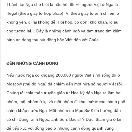
Thánh tại Nga cho biết là hầu hết 95 % người Việt ở Nga là
illegal (thiếu giấy tờ hợp pháp). Vì thiếu giấy tờ anh chị em ở
không yên, đi lại không dễ. Hồi hộp, cô đơn, khó khăn, lo âu
cho tương lai… Đây là những cảnh ngộ và tâm trạng tìm kiếm
bình an đang thu hút đồng bào Việt đến với Chúa.
ĐẾN NHỮNG CÁNH ĐỒNG
Nếu nước Nga có khoảng 200,000 người Việt sinh sống thì ở
Moscow (thủ đô Nga) đã chiếm đến một nửa số người Việt rồi.
Chúng tôi chia toán truyền giáo từ Hoa Kỳ đến Nga ra làm hai
nhóm, một nhóm ở lại và một nhóm đi khai mở ở các thành phố
chính khắp nước Nga. Một nhóm do Mục Sư Kiến hướng dẫn
có chị Dung, anh Ngọc, anh Sen, Bác sĩ Ý Đức tham gia ở lại
để tiếp xúc với đồng bào ở những cánh đồng quanh vùng