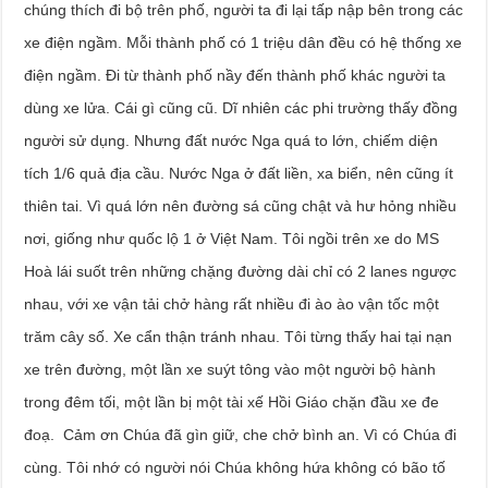
chúng thích đi bộ trên phố, người ta đi lại tấp nập bên trong các
xe điện ngầm. Mỗi thành phố có 1 triệu dân đều có hệ thống xe
điện ngầm. Đi từ thành phố nầy đến thành phố khác người ta
dùng xe lửa. Cái gì cũng cũ. Dĩ nhiên các phi trường thấy đồng
người sử dụng. Nhưng đất nước Nga quá to lớn, chiếm diện
tích 1/6 quả địa cầu. Nước Nga ở đất liền, xa biển, nên cũng ít
thiên tai. Vì quá lớn nên đường sá cũng chật và hư hỏng nhiều
nơi, giống như quốc lộ 1 ở Việt Nam. Tôi ngồi trên xe do MS
Hoà lái suốt trên những chặng đường dài chỉ có 2 lanes ngược
nhau, với xe vận tải chở hàng rất nhiều đi ào ào vận tốc một
trăm cây số. Xe cẩn thận tránh nhau. Tôi từng thấy hai tại nạn
xe trên đường, một lần xe suýt tông vào một người bộ hành
trong đêm tối, một lần bị một tài xế Hồi Giáo chặn đầu xe đe
đoạ. Cảm ơn Chúa đã gìn giữ, che chở bình an. Vì có Chúa đi
cùng. Tôi nhớ có người nói Chúa không hứa không có bão tố