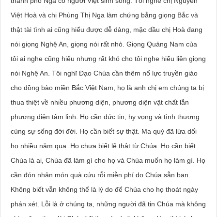
thành phố Nga có người Việt sinh sống. Tôi nghe chị Nguyễn
Việt Hoà và chị Phùng Thị Nga làm chứng bằng giọng Bắc và
thật tài tình ai cũng hiểu được dễ dàng, mặc dầu chị Hoà đang
nói giọng Nghệ An, giọng nói rất nhỏ. Giọng Quảng Nam của
tôi ai nghe cũng hiểu nhưng rất khó cho tôi nghe hiểu liền giọng
nói Nghệ An. Tôi nghĩ Đạo Chúa cần thêm nổ lực truyền giáo
cho đồng bào miền Bắc Việt Nam, họ là anh chị em chúng ta bị
thua thiệt về nhiều phương diện, phương diện vật chất lẫn
phương diện tâm linh. Họ cần đức tin, hy vọng và tình thương
cùng sự sống đời đời. Họ cần biết sự thật. Ma quỷ đã lừa dối
họ nhiều năm qua. Họ chưa biết lẽ thật từ Chúa. Họ cần biết
Chúa là ai, Chúa đã làm gì cho họ và Chúa muốn họ làm gì. Họ
cần đón nhận món quà cứu rỗi miễn phí do Chúa sẵn ban.
Không biết vẫn không thể là lý do để Chúa cho họ thoát ngày
phán xét. Lỗi là ở chúng ta, những người đã tin Chúa mà không