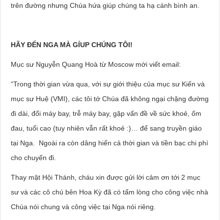
trên đường nhưng Chúa hứa giúp chúng ta hạ cánh bình an.
HÃY ĐẾN NGA MÀ GÍUP CHÚNG TÔI!
Mục sư Nguyễn Quang Hoà từ Moscow mới viết email:
“Trong thời gian vừa qua, với sự giới thiệu của mục sư Kiến và
mục sư Huệ (VMI), các tôi tớ Chúa đã không ngại chặng đường
đi dài, đổi máy bay, trễ máy bay, gặp vấn đề về sức khoẻ, ốm
đau, tuổi cao (tuy nhiên vẫn rất khoẻ :)… để sang truyền giáo
tại Nga. Ngoài ra còn dâng hiến cả thời gian và tiền bạc chi phí
cho chuyến đi.
Thay mặt Hội Thánh, cháu xin được gửi lời cảm ơn tới 2 mục
sư và các cô chú bên Hoa Kỳ đã có tấm lòng cho công việc nhà
Chúa nói chung và công việc tại Nga nói riêng.