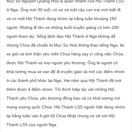
Mục sư Nguyễn Quang Hoà là quản nhiệm của Hội Thánh LSS
ở Nga. Ông mới 30 tuổi, có vợ và một cậu con trai mới biết đi
và có một Hội Thánh đang nhóm lại hẳng tuần khoảng 150
người. Những lễ lớn và những buổi truyền giảng có hơn 200
người tham dự. Sống lãnh đạo Hội Thánh ở Nga không dễ
nhưng Chúa đã chuẩn bị Mục Sư Hoà thông thạo tiếng Nga, lái
xe giỏi và tinh thần yêu mến Chúa hăng say vì công việc Chúa,
được Hội Thánh và mọi người yêu thương. Ông là người có
khải tượng mua xe van để đi truyền giáo và mở các điểm nhóm
ở các thành phố khác tại Nga. Hai năm qua Hội Thánh đã mở
thêm được 4 điểm nhóm. Tôi thích hiệp tác với những Hội
Thánh yêu Chúa, yêu thương đồng bào và có khải tượng mở
mang vương quốc Chúa. Hội Thánh LSS người Việt đang nhóm
lại hằng tuần vào 6 giờ tối Chúa Nhật chung cơ sở với Hội
Thánh LSS của người Nga.