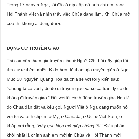
Trong 17 ngày ở Nga, tôi đã có dịp gặp gỡ anh chị em trong
Hội Thánh Việt và nhìn thấy việc Chúa đang làm. Khi Chúa mở
cửa thì không ai đóng được.
ĐỘNG CƠ TRUYỀN GIÁO
Tại sao nên tham gia truyền giáo ở Nga? Câu hỏi nầy giúp tôi
tìm được thêm nhiều lý do hơn để tham gia truyền giáo ở Nga.
Mục Sư Nguyễn Quang Hoà đã chia sẻ với tôi ý kiến sau:
“Chúng ta có vài lý do để đi truyền giáo và có cả trăm lý do để
không đi truyền giáo.” Đối với tôi cánh đồng truyền giáo Nga là
do Chúa dẫn dắt và kêu gọi. Người Việt ở Nga đang muốn nói
với tôi và anh chị em ở Mỹ, ở Canada, ở Úc, ở Việt Nam, ở
khắp nơi rằng,
“Hãy qua Nga mà giúp chúng tôi.”
Điều phấn
khởi nhất là chính anh em mới tin Chúa và Hội Thánh mới