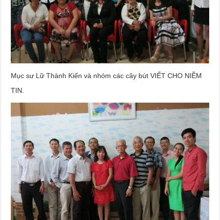
Mục sư Lữ Thành Kiến và nhóm các cây bút VIẾT CHO NIỀM
TIN.