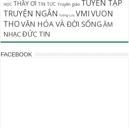
TUYỂN TẬP
THẦY ƠI
TIN TỨC
Truyền giáo
HỌC
TRUYỆN NGẮN
VMI
VUON
Tường Lưu
THO
VĂN HÓA VÀ ĐỜI SỐNG
ÂM
ĐỨC TIN
NHẠC
FACEBOOK