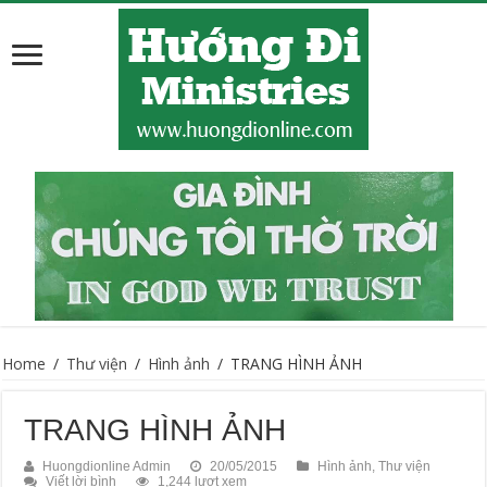
Home
/
Thư viện
/
Hình ảnh
/
TRANG HÌNH ẢNH
TRANG HÌNH ẢNH
Huongdionline Admin
20/05/2015
Hình ảnh
,
Thư viện
Viết lời bình
1,244 lượt xem