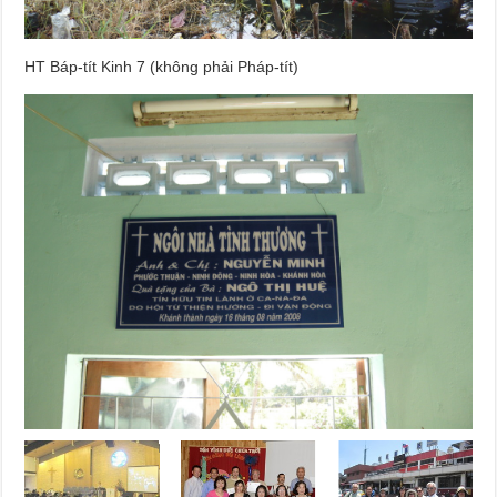
HT Báp-tít Kinh 7 (không phải Pháp-tít)