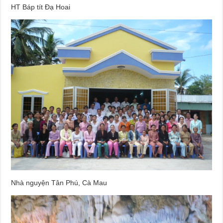
HT Báp tít Đạ Hoai
Nhà nguyện Tân Phú, Cà Mau