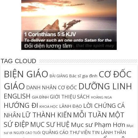
Cơn Đại Nạn Và Hội Thánh (bản
4 Signs You Aren’t Walking In Your
Suy Ngẫm Tân Ước Với Warren W.
Suy Ngẫm Lời Chúa trong 365 ngày
Đối diện lương tâm
Thần học thay thế
hiệu đính)
Suy Ngẫm Lời Chúa 365 Ngày
Hội Thánh sẽ trải qua cơn đại nạn?
Câu Cá Và Đánh Lưới Người
Calling
Thiên Lộ Lịch Trình
Wiersbe
TAG CLOUD
BIỆN GIÁO
CƠ ĐỐC
Bác sĩ gia đình
BÀI GIẢNG
GIÁO
DƯỠNG LINH
DANH NHÂN CƠ ĐỐC
ENGLISH
GIỚI THIỆU SÁCH
GIA ĐÌNH
HOÀNG NGA
HƯỚNG ĐI
LỜI CHỨNG CÁ
LÃNH ĐẠO
KHOA HỌC
MỖI TUẦN MỘT
LỮ THÀNH KIẾN
NHÂN
SỨ ĐIỆP
MỤC SƯ HUỆ
Mục sư Phạm Hơn
Mục
QUẢNG CÁO
THƯ VIỆN TIN LÀNH
THẦN
sư ơi
NGƯỜI CAO TUỔI