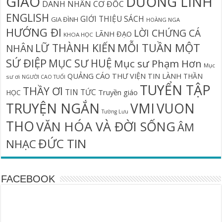
GIÁO
DƯỠNG LINH
DANH NHÂN CƠ ĐỐC
ENGLISH
GIỚI THIỆU SÁCH
GIA ĐÌNH
HOÀNG NGA
HƯỚNG ĐI
LỜI CHỨNG CÁ
LÃNH ĐẠO
KHOA HỌC
MỖI TUẦN MỘT
LỮ THÀNH KIẾN
NHÂN
SỨ ĐIỆP
MỤC SƯ HUỆ
Mục sư Phạm Hơn
Mục
QUẢNG CÁO
THƯ VIỆN TIN LÀNH
THẦN
sư ơi
NGƯỜI CAO TUỔI
TUYỂN TẬP
THẦY ƠI
TIN TỨC
Truyền giáo
HỌC
TRUYỆN NGẮN
VMI
VUON
Tường Lưu
THO
VĂN HÓA VÀ ĐỜI SỐNG
ÂM
ĐỨC TIN
NHẠC
FACEBOOK