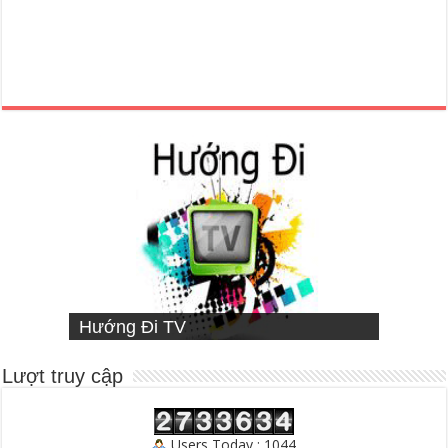
VIETNAMESE MISSIONARY
Hướng Đi TV
Sống Đạo
INSTITUTE
Người Chăn Bầy
Lượt truy cập
Users Today : 1044