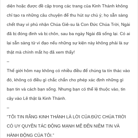
diện hoặc được đề cập trong các trang của Kinh Thánh không
chỉ tạo ra những câu chuyện để thu hút sự chú ý; họ sẵn sàng
chết thay vì phủ nhận Chúa Giê-su là Con Đức Chúa Trời, Ngài
đã bị đóng đinh và bị chôn, sau ba ngày Ngài đã sống lại. Có ai
lại sẵn sàng tử vì đạo nếu những sự kiện này không phải là sự
thật mà chính mắt họ đã xem thấy!
–
Thế giới hôm nay không có nhiều điều để chúng ta tín thác vào
đó, không có điều gì chắc chắn cho phép xác định những gì
bạn tin và cách bạn sống. Nhưng bạn có thể lệ thuộc vào, tin
cậy vào Lẽ thật là Kinh Thánh.
–
“TÔI TIN RẰNG KINH THÁNH LÀ LỜI CỦA ĐỨC CHÚA TRỜI
CÓ UY QUYỀN TÁC ĐỘNG MẠNH MẼ ĐẾN NIỀM TIN VÀ
HÀNH ĐỘNG CỦA TÔI.”