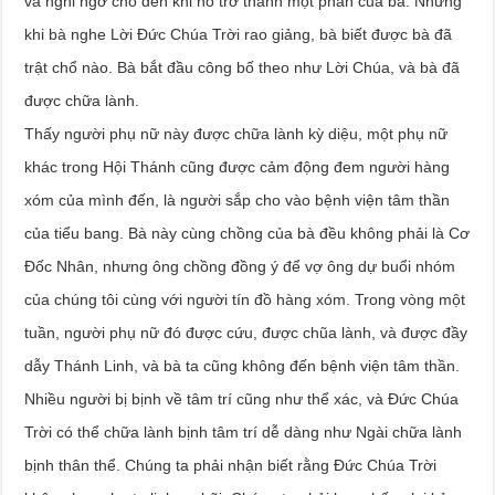
và nghi ngờ cho đến khi nó trở thành một phần của bà. Nhưng
khi bà nghe Lời Đức Chúa Trời rao giảng, bà biết được bà đã
trật chổ nào. Bà bắt đầu công bố theo như Lời Chúa, và bà đã
được chữa lành.
Thấy người phụ nữ này được chữa lành kỳ diệu, một phụ nữ
khác trong Hội Thánh cũng được cảm động đem người hàng
xóm của mình đến, là người sắp cho vào bệnh viện tâm thần
của tiểu bang. Bà này cùng chồng của bà đều không phải là Cơ
Đốc Nhân, nhưng ông chồng đồng ý để vợ ông dự buổi nhóm
của chúng tôi cùng với người tín đồ hàng xóm. Trong vòng một
tuần, người phụ nữ đó được cứu, được chũa lành, và được đầy
dẫy Thánh Linh, và bà ta cũng không đến bệnh viện tâm thần.
Nhiều người bị bịnh về tâm trí cũng như thể xác, và Đức Chúa
Trời có thể chữa lành bịnh tâm trí dễ dàng như Ngài chữa lành
bịnh thân thể. Chúng ta phải nhận biết rằng Đức Chúa Trời