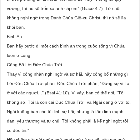
vương, thì nó sẽ trốn xa anh chị em” (Giacơ 4:7). Từ chối
không nghi ngờ trong Danh Chúa Giê-xu Christ, thì nó sẽ lìa
khỏi bạn.
Binh An
Bạn hãy bước đi một cách bình an trong cuộc sống vì Chúa
luôn ở cùng
Công Bố Lời Đức Chúa Trời
Thay vì công nhận nghi ngờ và sợ hãi, hãy công bố những gì
Lời Đức Chúa Trời phán. Đức Chúa Trời phán, “Đừng sợ vì Ta
ở với các ngươi…” (Esai 41:10). Vì vậy, bạn có thể nói, “Tôi
không sợ. Tôi là con cái Đức Chúa Trời, và Ngài đang ở với tôi.
Ngài không ban cho tôi linh sợ hãi, nhưng là tâm linh mạnh
dạn, yêu thương và tự chủ. Tôi không phải là kể nghi ngờ; tôi
có đức tin.”
Hãy chấm dứt nói ngôn ngữ nghi ngờ và sợ hãi của ma quỷ.