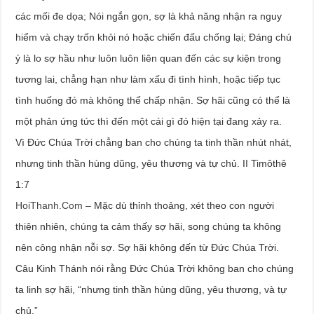
các mối đe dọa; Nói ngắn gọn, sợ là khả năng nhận ra nguy
hiểm và chạy trốn khỏi nó hoặc chiến đấu chống lại; Đáng chú
ý là lo sợ hầu như luôn luôn liên quan đến các sự kiện trong
tương lai, chẳng hạn như làm xấu đi tình hình, hoặc tiếp tục
tình huống đó mà không thể chấp nhận. Sợ hãi cũng có thể là
một phản ứng tức thì đến một cái gì đó hiện tại đang xảy ra.
Vì Đức Chúa Trời chẳng ban cho chúng ta tinh thần nhút nhát,
nhưng tinh thần hùng dũng, yêu thương và tự chủ. II Timôthê
1:7
HoiThanh.Com
– Mặc dù thỉnh thoảng, xét theo con người
thiên nhiên, chúng ta cảm thấy sợ hãi, song chúng ta không
nên công nhận nỗi sợ. Sợ hãi không đến từ Đức Chúa Trời.
Câu Kinh Thánh nói rằng Đức Chúa Trời không ban cho chúng
ta linh sợ hãi, “nhưng tinh thần hùng dũng, yêu thương, và tự
chủ.”