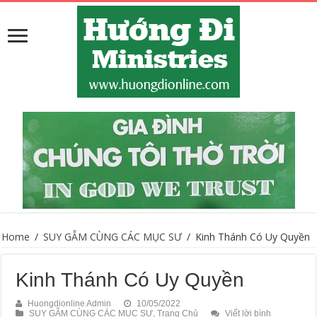
Home
/
SUY GẪM CÙNG CÁC MỤC SƯ
/
Kinh Thánh Có Uy Quyền
Kinh Thánh Có Uy Quyền
Huongdionline Admin
10/05/2022
SUY GẪM CÙNG CÁC MỤC SƯ
,
Trang Chủ
Viết lời bình