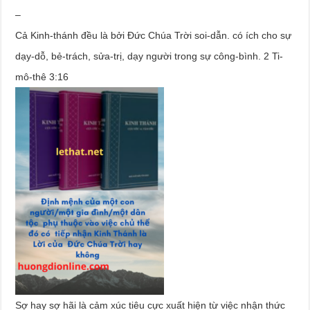
–
Cả Kinh-thánh đều là bởi Đức Chúa Trời soi-dẫn. có ích cho sự
dạy-dỗ, bẻ-trách, sửa-trị, dạy người trong sự công-bình. 2 Ti-
mô-thê 3:16
Sợ hay sợ hãi là cảm xúc tiêu cực xuất hiện từ việc nhận thức