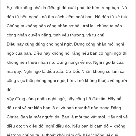
Sợ hãi không phải là điều gì đó xuất phát từ bên trong bạn. Nó
đến từ bên ngoài, nó tìm cách kiểm soát bạn. Nó đến từ kẻ thù.
Chúng ta không nên công nhận sợ hãi; trái lại, chúng ta nên
công nhận quyền năng, tình yêu thương, và tự chủ.
Điều này cũng đúng cho nghi ngờ. Đừng công nhận mối nghi
ngờ của bạn. Điều này không nói rằng nếu bạn có nghi ngờ thì
không nên thưa nhận nó. Đừng nói gì về nó. Nghi ngờ là của
ma quỷ. Nghi ngờ là điều xấu. Cơ Đốc Nhân không có làm cái
công việc thổi phồng nghi ngờ, bởi vì nó không thuộc về người
đó.
Vậy đừng công nhận nghi ngờ; hãy công bố đức tin. Hãy bắt
đầu nói về sự kiện bạn là ai và bạn như thế nào trong Đấng
Christ. Bạn là một người tin. Bạn là một tạo vật mới. Hãy nói về
điều đó; tin điều đó; nghĩ điều đó. Nếu bạn bị cám dỗ – không
ai trong chúng ta lại thoát khỏi cám dỗ- hãy “chống lại quỷ