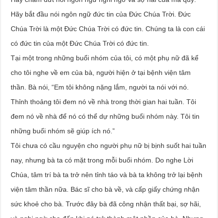
Hãy bắt đầu nói ngôn ngữ đức tin của Đức Chúa Trời. Đức
Chúa Trời là một Đức Chúa Trời có đức tin. Chúng ta là con cái
có đức tin của một Đức Chúa Trời có đức tin.
Tại một trong những buổi nhóm của tôi, có một phụ nữ đã kể
cho tôi nghe về em của bà, người hiện ở tại bệnh viện tâm
thần. Bà nói, “Em tôi không nặng lắm, người ta nói với nó.
Thỉnh thoảng tôi đem nó về nhà trong thời gian hai tuần. Tôi
đem nó về nhà để nó có thể dự những buổi nhóm này. Tôi tin
những buổi nhóm sẽ giúp ích nó.”
Tôi chưa có cầu nguyện cho người phụ nữ bị bịnh suốt hai tuần
nay, nhưng bà ta có mặt trong mỗi buổi nhóm. Do nghe Lời
Chúa, tâm trí bà ta trở nên tỉnh táo và bà ta không trở lại bệnh
viện tâm thần nữa. Bác sĩ cho bà về, và cấp giấy chứng nhận
sức khoẻ cho bà. Trước đây bà đã công nhận thất bại, sợ hãi,