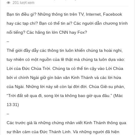
201 lượt xem
Bạn tin điều gì? Những thông tin trên TV, Internet, Facebook
hay các tạp chí? Bạn có thể tin ai? Các người dẫn chương trình
nổi tiếng? Các hãng tin lớn CNN hay Fox?
–
Thế giới đầy dẫy các thông tin luôn khiến chúng ta hoài nghi,
tuy nhiên có một nguồn của lẽ thật mà chúng ta luôn dựa vào:
Lời của Đức Chúa Trời. Chúng ta có thể tin cậy vào Lời Chúa
bởi vì chính Ngài giữ gìn bản văn Kinh Thánh và các lời hứa
của Ngài. Những lời này sẽ còn lại đời đời. Chúa Giê-su phán,
“Trời đất sẽ qua đi, song lời ta không bao giờ qua đâu.” (Mác
13:31)
–
Các trước giả là những chứng nhân viết Kinh Thánh thông qua
sự thần cảm của Đức Thánh Linh. Và những người đã hiện