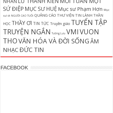
MỖI TUẦN MỘT
LỮ THÀNH KIẾN
NHÂN
SỨ ĐIỆP
MỤC SƯ HUỆ
Mục sư Phạm Hơn
Mục
QUẢNG CÁO
THƯ VIỆN TIN LÀNH
THẦN
sư ơi
NGƯỜI CAO TUỔI
TUYỂN TẬP
THẦY ƠI
TIN TỨC
Truyền giáo
HỌC
TRUYỆN NGẮN
VMI
VUON
Tường Lưu
THO
VĂN HÓA VÀ ĐỜI SỐNG
ÂM
ĐỨC TIN
NHẠC
FACEBOOK