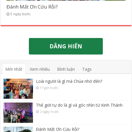
Đánh Mất Ơn Cứu Rỗi?
5 ngày trước
DÂNG HIẾN
Mới nhất
Xem nhiều
Bình luận
Tags
Loài người là gì mà Chúa nhớ đến?
17 giờ trước
Thế giới tự do là gì và góc nhìn từ Kinh Thánh
2 ngày trước
Đánh Mất Ơn Cứu Rỗi?