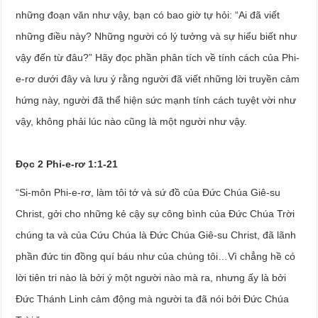
những đoạn văn như vậy, bạn có bao giờ tự hỏi: “Ai đã viết
những điều này? Những người có lý tưởng và sự hiểu biết như
vậy đến từ đâu?” Hãy đọc phần phân tích về tính cách của Phi-
e-rơ dưới đây và lưu ý rằng người đã viết những lời truyền cảm
hứng này, người đã thể hiện sức mạnh tính cách tuyệt vời như
vậy, không phải lúc nào cũng là một người như vậy.
Đọc 2 Phi-e-rơ 1:1-21
“Si-môn Phi-e-rơ, làm tôi tớ và sứ đồ của Đức Chúa Giê-su
Christ, gởi cho những kẻ cậy sự công bình của Đức Chúa Trời
chúng ta và của Cứu Chúa là Đức Chúa Giê-su Christ, đã lãnh
phần đức tin đồng quí báu như của chúng tôi…Vì chẳng hề có
lời tiên tri nào là bởi ý một người nào mà ra, nhưng ấy là bởi
Đức Thánh Linh cảm động mà người ta đã nói bởi Đức Chúa