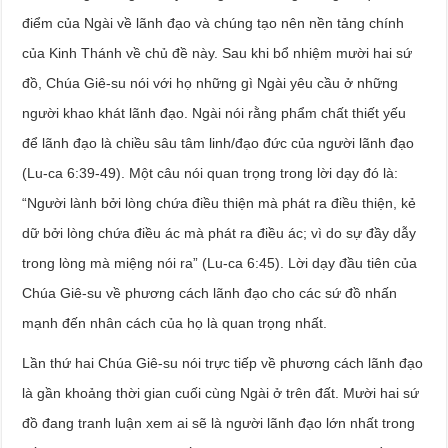
điểm của Ngài về lãnh đạo và chúng tạo nên nền tảng chính
của Kinh Thánh về chủ đề này. Sau khi bổ nhiệm mười hai sứ
đồ, Chúa Giê-su nói với họ những gì Ngài yêu cầu ở những
người khao khát lãnh đạo. Ngài nói rằng phẩm chất thiết yếu
để lãnh đạo là chiều sâu tâm linh/đạo đức của người lãnh đạo
(Lu-ca 6:39-49). Một câu nói quan trọng trong lời dạy đó là:
“Người lành bởi lòng chứa điều thiện mà phát ra điều thiện, kẻ
dữ bởi lòng chứa điều ác mà phát ra điều ác; vì do sự đầy dẫy
trong lòng mà miệng nói ra” (Lu-ca 6:45). Lời dạy đầu tiên của
Chúa Giê-su về phương cách lãnh đạo cho các sứ đồ nhấn
mạnh đến nhân cách của họ là quan trọng nhất.
Lần thứ hai Chúa Giê-su nói trực tiếp về phương cách lãnh đạo
là gần khoảng thời gian cuối cùng Ngài ở trên đất. Mười hai sứ
đồ đang tranh luận xem ai sẽ là người lãnh đạo lớn nhất trong