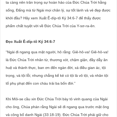
ta càng nên trân trọng sự hoàn hảo của Đức Chúa Trời hằng
sống, Đấng mà từ Ngài mọi chân lý, sự tốt lành và vẻ đẹp được
khởi đầu? Hãy xem Xuất Ê-díp-tô Ký 34:6-7 để thấy được
phẩm chất tuyệt vời về Đức Chúa Trời của Y-sơ-ra-ên.
Đọc Xuất Ê-díp-tô Ký 34:6-7
“Ngài đi ngang qua mặt người, hô rằng: Giê-hô-va! Giê-hô-va!
là Đức Chúa Trời nhân từ, thương xót, chậm giận, đầy dẫy ân
huệ và thành thực, ban ơn đến ngàn đời, xá điều gian ác, tội
trọng, và tội lỗi; nhưng chẳng kể kẻ có tội là vô tội, và nhân tội
tổ phụ phạt đến con cháu trải ba bốn đời.”
Khi Môi-se cầu xin Đức Chúa Trời bày tỏ vinh quang của Ngài
cho ông, Chúa phán rằng Ngài sẽ đi ngang qua trước mặt ông
và công bố danh Ngài (33:18-19). Đức Chúa Trời phải giữ cho