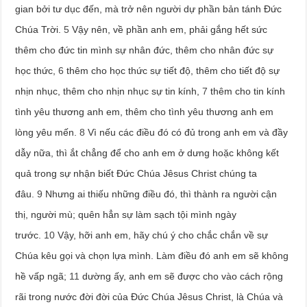
gian bởi tư dục đến, mà trở nên người dự phần bản tánh Đức
Chúa Trời.
5
Vậy nên, về phần anh em, phải gắng hết sức
thêm cho đức tin mình sự nhân đức, thêm cho nhân đức sự
học thức,
6
thêm cho học thức sự tiết độ, thêm cho tiết độ sự
nhịn nhục, thêm cho nhịn nhục sự tin kính,
7
thêm cho tin kính
tình yêu thương anh em, thêm cho tình yêu thương anh em
lòng yêu mến.
8
Vì nếu các điều đó có đủ trong anh em và đầy
dẫy nữa, thì ắt chẳng để cho anh em ở dưng hoặc không kết
quả trong sự nhận biết Đức Chúa Jêsus Christ chúng ta
đâu.
9
Nhưng ai thiếu những điều đó, thì thành ra người cận
thị, người mù; quên hẳn sự làm sạch tội mình ngày
trước.
10
Vậy, hỡi anh em, hãy chú ý cho chắc chắn về sự
Chúa kêu gọi và chọn lựa mình. Làm điều đó anh em sẽ không
hề vấp ngã;
11
dường ấy, anh em sẽ được cho vào cách rộng
rãi trong nước đời đời của Đức Chúa Jêsus Christ, là Chúa và