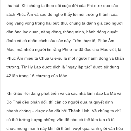
thu hút. Khi chúng ta theo dõi cuộc đời của Phi-e-rơ qua các
sách Phúc Âm và sau đó nghe thấy lời nói trưởng thành của
ông vang vọng trong hai bức thư, chúng ta đánh giá cao người
đàn ông lạc quan, năng động, thông minh, hành động quyết
đoán và có nhân cách sâu sắc này. Trên thực tế, Phúc Âm
Mác, mà nhiều người tin rằng Phi-e-rơ đã đọc cho Mác viết, là
Phúc Âm miêu tả Chúa Giê-su là một người hành động và khẩn
trương. Từ Hy Lạp được dịch là “ngay lập tức” được sử dụng
42 lần trong 16 chương của Mác.
Khi Giáo Hội đang phát triển và cả các nhà lãnh đạo La Mã và
Do Thái đều phản đối, thì cần có người đưa ra quyết định
nhanh chóng – được dẫn dắt bởi Thánh Linh. Và chúng ta chỉ
có thể tưởng tượng những vấn đề nào có thể làm tan rã tổ
chức mong manh này khi hội thánh vượt qua ranh giới văn hóa