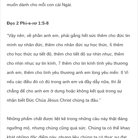
muốn dành cho mỗi con cái Ngài.
Đọc 2 Phi-e-rơ 1:5-8
“Vậy nên, về phần anh em, phải gắng hết sức thêm cho đức tin
mình sự nhân đức, thêm cho nhân đức sự học thức,
6
thêm
cho học thức sự tiết độ, thêm cho tiết độ sự nhịn nhục, thêm
cho nhịn nhục sự tin kính,
7
thêm cho tin kính tình yêu thương
anh em, thêm cho tình yêu thương anh em lòng yêu mến.
8
Vì
nếu các điều đó có đủ trong anh em và đầy dẫy nữa, thì ắt
chẳng để cho anh em ở dưng hoặc không kết quả trong sự
nhận biết Đức Chúa Jêsus Christ chúng ta đâu.”
Những phẩm chất được liệt kê trong những câu này thật đáng
ngưỡng mộ, nhưng chúng cũng quá sức. Chúng ta có thể khao
khát những đặc điểm này, nhưng liệu chúng ta có thực sự đạt