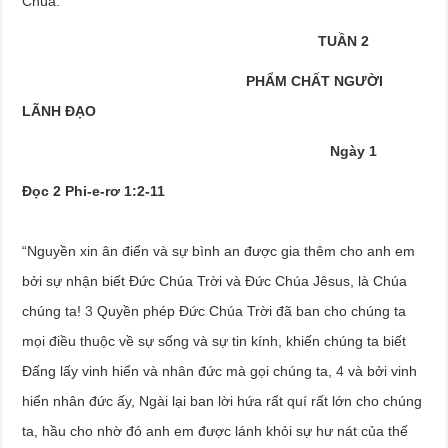
Chúa.
TUẦN 2
PHẨM CHẤT NGƯỜI
LÃNH ĐẠO
Ngày 1
Đọc 2 Phi-e-rơ 1:2-11
“Nguyền xin ân điển và sự bình an được gia thêm cho anh em
bởi sự nhận biết Đức Chúa Trời và Đức Chúa Jêsus, là Chúa
chúng ta!
3
Quyền phép Đức Chúa Trời đã ban cho chúng ta
mọi điều thuộc về sự sống và sự tin kính, khiến chúng ta biết
Đấng lấy vinh hiển và nhân đức mà gọi chúng ta,
4
và bởi vinh
hiển nhân đức ấy, Ngài lại ban lời hứa rất quí rất lớn cho chúng
ta, hầu cho nhờ đó anh em được lánh khỏi sự hư nát của thế