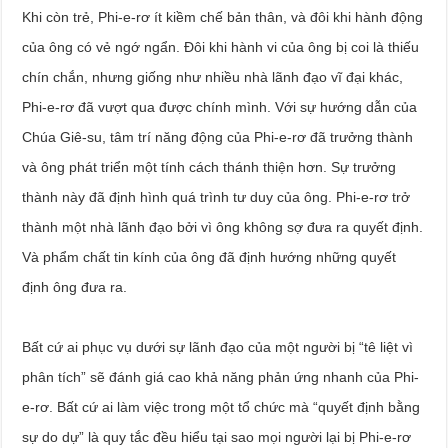
Khi còn trẻ, Phi-e-rơ ít kiềm chế bản thân, và đôi khi hành động
của ông có vẻ ngớ ngẩn. Đôi khi hành vi của ông bị coi là thiếu
chín chắn, nhưng giống như nhiều nhà lãnh đạo vĩ đại khác,
Phi-e-rơ đã vượt qua được chính mình. Với sự hướng dẫn của
Chúa Giê-su, tâm trí năng động của Phi-e-rơ đã trưởng thành
và ông phát triển một tính cách thánh thiện hơn. Sự trưởng
thành này đã định hình quá trình tư duy của ông. Phi-e-rơ trở
thành một nhà lãnh đạo bởi vì ông không sợ đưa ra quyết định.
Và phẩm chất tin kính của ông đã định hướng những quyết
định ông đưa ra.
Bất cứ ai phục vụ dưới sự lãnh đạo của một người bị “tê liệt vì
phân tích” sẽ đánh giá cao khả năng phản ứng nhanh của Phi-
e-rơ. Bất cứ ai làm việc trong một tổ chức mà “quyết định bằng
sự do dự” là quy tắc đều hiểu tại sao mọi người lại bị Phi-e-rơ