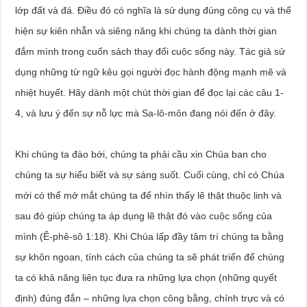
lớp đất và đá. Điều đó có nghĩa là sử dụng đúng công cụ và thể
hiện sự kiên nhẫn và siêng năng khi chúng ta dành thời gian
đắm mình trong cuốn sách thay đổi cuộc sống này. Tác giả sử
dụng những từ ngữ kêu gọi người đọc hành động mạnh mẽ và
nhiệt huyết. Hãy dành một chút thời gian để đọc lại các câu 1-
4, và lưu ý đến sự nỗ lực mà Sa-lô-môn đang nói đến ở đây.
Khi chúng ta đào bới, chúng ta phải cầu xin Chúa ban cho
chúng ta sự hiểu biết và sự sáng suốt. Cuối cùng, chỉ có Chúa
mới có thể mở mắt chúng ta để nhìn thấy lẽ thật thuộc linh và
sau đó giúp chúng ta áp dụng lẽ thật đó vào cuộc sống của
mình (Ê-phê-sô 1:18). Khi Chúa lấp đầy tâm trí chúng ta bằng
sự khôn ngoan, tính cách của chúng ta sẽ phát triển để chúng
ta có khả năng liên tục đưa ra những lựa chọn (những quyết
định) đúng đắn – những lựa chọn công bằng, chính trực và có