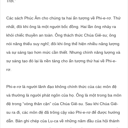
Trời.”
Các sách Phúc Âm cho chúng ta hai ấn tượng về Phi-e-rơ. Thứ
nhất, đôi khi ông là một người bốc đồng. Hai lần ông nhảy ra
khỏi chiếc thuyền an toàn. Ông thách thức Chúa Giê-su; ông
nói năng thiếu suy nghĩ; đôi khi ông thể hiện nhiều năng lượng
và sự sáng tạo hơn mức cần thiết. Nhưng chính năng lượng và
sự sáng tạo đó lại là nền tảng cho ấn tượng thứ hai về Phi-e-
rơ.
Phi-e-rơ là người lãnh đạo không chính thức của các môn đệ
và thường là người phát ngôn của họ. Ông là một trong ba môn
đệ trong “vòng thân cận” của Chúa Giê-su. Sau khi Chúa Giê-
su ra đi, các môn đệ đã trông cậy vào Phi-e-rơ để được hướng
dẫn. Bản ghi chép của Lu-ca về những năm đầu của hội thánh