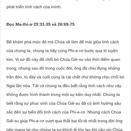
phát triển tính cách của mình.
Đọc Ma-thi-ơ 25:31-35 và 26:69-75
Để khám phá mức độ mà Chúa sẽ làm để mài giũa tính cách
của chúng ta, chúng ta hãy cùng Phi-e-rơ bước qua lò luyện
kim. Vị sứ đồ này đã chối bỏ Chúa Giê-su vào thời điểm quan
trọng; nhưng sau đó trong cuộc đời, ông đã chịu đựng những
trận đòn, tù đày và cuối cùng là cái chết chứ không chịu chối bỏ
Ngài lần nữa. Tất cả chúng ta đều biết rằng tính cách như vậy
không được hình thành trong một sự kiện duy nhất. Chúng ta
biết rằng sự phục sinh của Chúa Giê-su đã có ảnh hưởng sâu
sắc đến sự biến đổi tính cách của Phi-e-rơ. Nhưng cách Chúa
Giê-su giúp Phi-e-rơ vượt qua thất bại tồi tệ nhất trong đời ông
nên mang lại cho chúng ta sự khích lệ lớn lao khi cầu xin Chúa