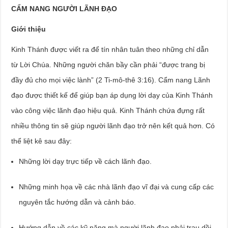
CẨM NANG NGƯỜI LÃNH ĐẠO
Giới thiệu
Kinh Thánh được viết ra để tín nhân tuân theo những chỉ dẫn
từ Lời Chúa. Những người chăn bầy cần phải “được trang bị
đầy đủ cho mọi việc lành” (2 Ti-mô-thê 3:16). Cẩm nang Lãnh
đạo được thiết kế để giúp bạn áp dụng lời dạy của Kinh Thánh
vào công việc lãnh đạo hiệu quả. Kinh Thánh chứa đựng rất
nhiều thông tin sẽ giúp người lãnh đạo trở nên kết quả hơn. Có
thể liệt kê sau đây:
Những lời dạy trực tiếp về cách lãnh đạo.
Những minh họa về các nhà lãnh đạo vĩ đại và cung cấp các
nguyên tắc hướng dẫn và cảnh báo.
Hướng dẫn về các kỹ năng mà người lãnh đạo phải trau dồi