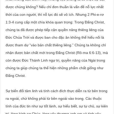
được chúng không? Nếu chỉ đơn thuần là vấn đề nỗ lực nhất
thời của con người, thì nỗ lực đó sẽ vô ích. Nhưng 2 Phi-e-rơ
1:3-4 cung cấp một chìa khóa quan trọng: Trong Đấng Christ,
chúng ta đã được phép tiếp cận quyền năng thiêng liêng của
Đức Chúa Trời và được ban cho đặc ân không thể hiểu nổi là
được tham dự “vào bản chất thiêng liêng.” Chúng ta không chỉ
nhận được bản chất mới trong Đấng Christ (Rô-ma 6:6-13), mà
còn được Đức Thánh Linh ngự trị, quyền năng của Ngài trong
chúng ta giúp chúng ta thể hiện những phẩm chất giống như
Đấng Christ.
Sự biến đổi tâm linh và tính cách đích thực diễn ra từ bên trong
ra ngoài, chứ không phải từ bên ngoài vào trong. Các thuộc
tính của đức tin như sự tốt lành, sự hiểu biết, sự tự chủ, sự kiên
trì, lòng kính sợ Chúa, lòng yêu thương anh em và tình yêu