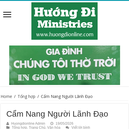
Home
/
Tổng hợp
/
Cẩm Nang Người Lãnh Đạo
Cẩm Nang Người Lãnh Đạo
Huongdionline Admin
19/05/2026
Tổng hợp
,
Trang Chủ
,
Văn hóa
Viết lời bình