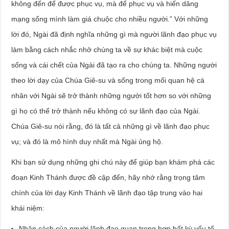
không đến để được phục vụ, mà để phục vụ và hiến dâng
mạng sống mình làm giá chuộc cho nhiều người.” Với những
lời đó, Ngài đã định nghĩa những gì mà người lãnh đạo phục vụ
làm bằng cách nhắc nhở chúng ta về sự khác biệt mà cuộc
sống và cái chết của Ngài đã tạo ra cho chúng ta. Những người
theo lời dạy của Chúa Giê-su và sống trong mối quan hệ cá
nhân với Ngài sẽ trở thành những người tốt hơn so với những
gì họ có thể trở thành nếu không có sự lãnh đạo của Ngài.
Chúa Giê-su nói rằng, đó là tất cả những gì về lãnh đạo phục
vụ; và đó là mô hình duy nhất mà Ngài ủng hộ.
Khi bạn sử dụng những ghi chú này để giúp bạn khám phá các
đoạn Kinh Thánh được đề cập đến, hãy nhớ rằng trọng tâm
chính của lời dạy Kinh Thánh về lãnh đạo tập trung vào hai
khái niệm:
Nhân cách của người lãnh đạo quan trọng hơn bất kỳ yếu tố