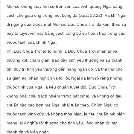
Môi-se không thấy hết sự trọn vẹn của vinh quang Ngài bằng
cách che giấu ông trong một bộng đá (Xuất 33:22). Và khi Ngài
đi ngang qua trước mặt Môi-se, Đức Chúa Trời đã kèm theo sự
bày tỏ tuyệt vời này bằng cách công bố sự hoàn hảo trong các
thuộc tánh của chính Ngài.
Khi Đức Chúa Trời tự tỏ mình là Đức Chúa Trời nhân từ và
thương xót, chậm giận, tràn đầy tình yêu thương và sự thành
tín, duy trì tình yêu thương đến hàng ngàn đời và tha thứ cho
sự gian ác, phản nghịch và tội lỗi, Ngài đã làm rõ rằng những
thuộc tính của Ngài là tiêu chuẩn tuyệt đối. Đức Chúa Trời
không phải chịu trách nhiệm trước bất cứ ai, và không có tiêu
chuẩn nào cao hơn mà Ngài phải tuân theo. Chính Ngài có
thuộc tánh vĩnh cửu và không thỏa hiệp, là tiêu chuẩn bất biến
mang lại ý nghĩa tối thượng cho tình yêu, lòng nhân từ, sự
thành tín và kiên nhẫn.