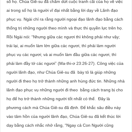
số họ. Chúa Giê-su đã chấm dứt cuộc tranh cãi của họ về việc
ai trong số họ là người vĩ đại nhất bằng lời dạy về Lãnh đạo
phục vụ. Ngài chỉ ra rằng người ngoại đạo lãnh đạo bằng cách
thống trị những người theo mình và thực thi quyền lực trên họ.
Rồi Ngài nói: “Nhưng giữa các ngươi thì không phải như vậy;
trái lại, ai muốn làm lớn giữa các ngươi, thì phải làm người
phục vụ các ngươi; và ai muốn làm đầu giữa các ngươi, thì
phải làm đầy tớ các ngươi” (Ma-thi-ơ 23:26-27). Công việc của
người lãnh đạo, như Chúa Giê-su đã bày tỏ là giúp những
người đi theo họ trở thành những anh hùng đức tin. Những nhà
lãnh đạo phục vụ những người đi theo bằng cách trang bị cho
họ để họ trở thành những người tốt nhất có thể. Đây là
phương cách mà Chúa Giê-su đã định. Để khắc sâu điều này
vào tâm hồn của người lãnh đạo, Chúa Giê-su đã kết thúc lời
dạy bằng cách nhắc nhở rằng, “Ngay cả Con Người cũng