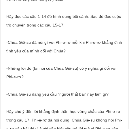
Hãy đọc các câu 1-14 để hình dung bối cảnh. Sau đó đọc cuộc
trò chuyện trong các câu 15-17.
-Chúa Giê-su đã nói gì với Phi-e-rơ mỗi khi Phi-e-rơ khẳng định
tình yêu của mình đối với Chúa?
-Những lời đó (lời nói của Chúa Giê-su) có ý nghĩa gì đối với
Phi-e-rơ?
-Chúa Giê-su đang yêu cầu “người thất bại” này làm gì?
Hãy chú ý đến lời khẳng định thần học vững chắc của Phi-e-rơ
trong câu 17. Phi-e-rơ đã nói đúng. Chúa Giê-su không hỏi Phi-
e-rơ câu hỏi đó vì Ngài cần biết câu trả lời mà vì Phi-e-rơ cần