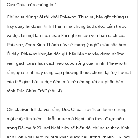
Cứu Chúa của chúng ta.”
Chúng ta đừng vội rời khỏi Phi-e-rơ. Thực ra, bây giờ chúng ta
hãy quay lại đoạn Kinh Thánh mà chúng ta đã đọc tuần trước
và đọc lại một lần nữa. Sau khi nghiên cứu về nhân cách của
Phi-e-rơ, đoạn Kinh Thánh này sẽ mang ý nghĩa sâu sắc hơn.
Ở đây, Phi-e-rơ khuyên độc giả hãy liên tục xây dựng những
viên gạch của nhân cách vào cuộc sống của mình. Phi-e-rơ tin
rằng quá trình này cung cấp phương thuốc chống lại “sự hư nát
của thế gian bởi tư dục đến, mà trở nên người dự phần bản
tánh Đức Chúa Trời” (câu 4).
Chuck Swindoll đã viết rằng Đức Chúa Trời “luôn luôn ở trong
một cuộc tìm kiếm… Mẫu mực mà Ngài tuân theo được nêu
trong Rô-ma 8:29, nơi Ngài hứa sẽ biến đổi chúng ta theo hình
ảnh Con Ngài. Một lời hứa khác được nêu trong Phi-líp 1:6, nơi