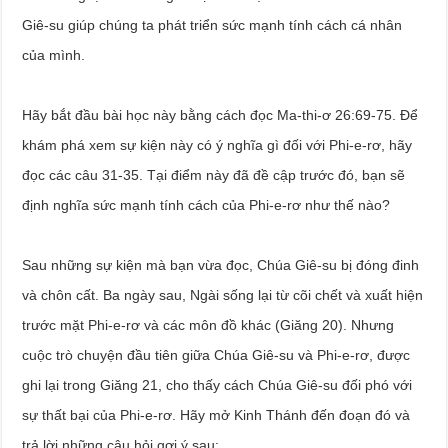
Giê-su giúp chúng ta phát triển sức mạnh tính cách cá nhân
của mình.
Hãy bắt đầu bài học này bằng cách đọc Ma-thi-ơ 26:69-75. Để
khám phá xem sự kiện này có ý nghĩa gì đối với Phi-e-rơ, hãy
đọc các câu 31-35. Tại điểm này đã đề cập trước đó, bạn sẽ
định nghĩa sức mạnh tính cách của Phi-e-rơ như thế nào?
Sau những sự kiện mà bạn vừa đọc, Chúa Giê-su bị đóng đinh
và chôn cất. Ba ngày sau, Ngài sống lại từ cõi chết và xuất hiện
trước mặt Phi-e-rơ và các môn đồ khác (Giăng 20). Nhưng
cuộc trò chuyện đầu tiên giữa Chúa Giê-su và Phi-e-rơ, được
ghi lại trong Giăng 21, cho thấy cách Chúa Giê-su đối phó với
sự thất bại của Phi-e-rơ. Hãy mở Kinh Thánh đến đoạn đó và
trả lời những câu hỏi gợi ý sau: