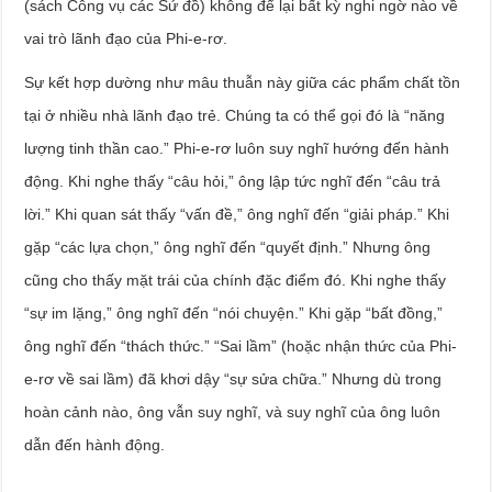
(sách Công vụ các Sứ đồ) không để lại bất kỳ nghi ngờ nào về
vai trò lãnh đạo của Phi-e-rơ.
Sự kết hợp dường như mâu thuẫn này giữa các phẩm chất tồn
tại ở nhiều nhà lãnh đạo trẻ. Chúng ta có thể gọi đó là “năng
lượng tinh thần cao.” Phi-e-rơ luôn suy nghĩ hướng đến hành
động. Khi nghe thấy “câu hỏi,” ông lập tức nghĩ đến “câu trả
lời.” Khi quan sát thấy “vấn đề,” ông nghĩ đến “giải pháp.” Khi
gặp “các lựa chọn,” ông nghĩ đến “quyết định.” Nhưng ông
cũng cho thấy mặt trái của chính đặc điểm đó. Khi nghe thấy
“sự im lặng,” ông nghĩ đến “nói chuyện.” Khi gặp “bất đồng,”
ông nghĩ đến “thách thức.” “Sai lầm” (hoặc nhận thức của Phi-
e-rơ về sai lầm) đã khơi dậy “sự sửa chữa.” Nhưng dù trong
hoàn cảnh nào, ông vẫn suy nghĩ, và suy nghĩ của ông luôn
dẫn đến hành động.