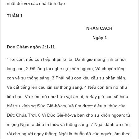
nhất đối với các nhà lãnh đạo.
TUẦN 1
NHÂN CÁCH
Ngày 1
Đọc Châm ngôn 2:1-11
“Hỡi con, nếu con tiếp nhận lời ta, Dành giữ mạng lịnh ta nơi
lòng con,
2
Để lắng tai nghe sự khôn ngoan, Và chuyên lòng
con về sự thông sáng;
3
Phải nếu con kêu cầu sự phân biện,
Và cất tiếng lên cầu xin sự thông sáng,
4
Nếu con tìm nó như
tiền bạc, Và kiếm nó như bửu vật ẩn bí,
5
Bấy giờ con sẽ hiểu
biết sự kính sợ Đức Giê-hô-va, Và tìm được điều tri thức của
Đức Chúa Trời.
6
Vì Đức Giê-hô-va ban cho sự khôn ngoan; từ
miệng Ngài ra điều tri thức và thông sáng.
7
Ngài dành ơn cứu
rỗi cho người ngay thẳng; Ngài là thuẫn đỡ của người làm theo