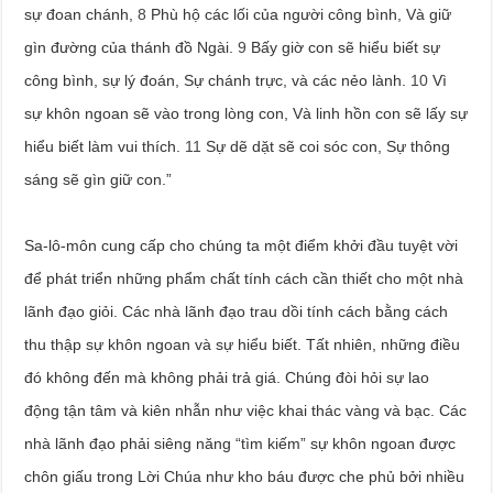
sự đoan chánh,
8
Phù hộ các lối của người công bình, Và giữ
gìn đường của thánh đồ Ngài.
9
Bấy giờ con sẽ hiểu biết sự
công bình, sự lý đoán, Sự chánh trực, và các nẻo lành.
10
Vì
sự khôn ngoan sẽ vào trong lòng con, Và linh hồn con sẽ lấy sự
hiểu biết làm vui thích.
11
Sự dẽ dặt sẽ coi sóc con, Sự thông
sáng sẽ gìn giữ con.”
Sa-lô-môn cung cấp cho chúng ta một điểm khởi đầu tuyệt vời
để phát triển những phẩm chất tính cách cần thiết cho một nhà
lãnh đạo giỏi. Các nhà lãnh đạo trau dồi tính cách bằng cách
thu thập sự khôn ngoan và sự hiểu biết. Tất nhiên, những điều
đó không đến mà không phải trả giá. Chúng đòi hỏi sự lao
động tận tâm và kiên nhẫn như việc khai thác vàng và bạc. Các
nhà lãnh đạo phải siêng năng “tìm kiếm” sự khôn ngoan được
chôn giấu trong Lời Chúa như kho báu được che phủ bởi nhiều