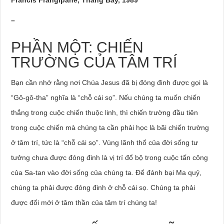
Francis Frangipane, Tháng Bảy, 1989
–
PHẦN MỘT: CHIẾN
TRƯỜNG CỦA TÂM TRÍ
Bạn cần nhớ rằng nơi Chúa Jesus đã bị đóng đinh được gọi là
“Gô-gô-tha” nghĩa là “chỗ cái sọ”. Nếu chúng ta muốn chiến
thắng trong cuộc chiến thuộc linh, thì chiến trường đầu tiên
trong cuộc chiến mà chúng ta cần phải học là bãi chiến trường
ở tâm trí, tức là “chỗ cái sọ”. Vùng lãnh thổ của đời sống tư
tưởng chưa được đóng đinh là vị trí đổ bộ trong cuộc tấn công
của Sa-tan vào đời sống của chúng ta. Để đánh bại Ma quỷ,
chúng ta phải được đóng đinh ở chỗ cái sọ. Chúng ta phải
được đổi mới ở tâm thần của tâm trí chúng ta!