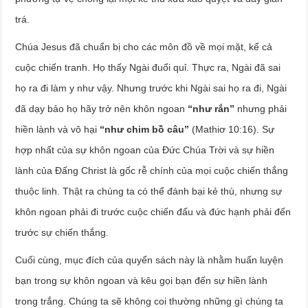
trá.
Chúa Jesus đã chuẩn bị cho các môn đồ về mọi mặt, kể cả
cuộc chiến tranh. Họ thấy Ngài đuổi quỉ. Thực ra, Ngài đã sai
họ ra đi làm y như vậy. Nhưng trước khi Ngài sai họ ra đi, Ngài
đã dạy bảo họ hãy trở nên khôn ngoan
“như rắn”
nhưng phải
hiền lành và vô hại
“như chim bồ câu”
(Mathiơ 10:16). Sự
hợp nhất của sự khôn ngoan của Đức Chúa Trời và sự hiền
lành của Đấng Christ là gốc rễ chính của mọi cuộc chiến thắng
thuộc linh. Thật ra chúng ta có thể đánh bại kẻ thù, nhưng sự
khôn ngoan phải đi trước cuộc chiến đấu và đức hạnh phải đến
trước sự chiến thắng.
Cuối cùng, mục đích của quyển sách này là nhằm huấn luyện
bạn trong sự khôn ngoan và kêu gọi bạn đến sự hiền lành
trong trắng. Chúng ta sẽ không coi thường những gì chúng ta