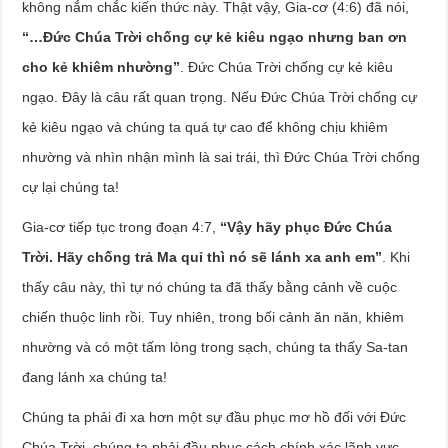
không nắm chắc kiến thức này. Thật vậy, Gia-cơ (4:6) đã nói,
“…Đức Chúa Trời chống cự kẻ kiêu ngạo nhưng ban ơn
cho kẻ khiêm nhường”
. Đức Chúa Trời chống cự kẻ kiêu
ngạo. Đây là câu rất quan trọng. Nếu Đức Chúa Trời chống cự
kẻ kiêu ngạo và chúng ta quá tự cao để không chịu khiêm
nhường và nhìn nhận mình là sai trái, thì Đức Chúa Trời chống
cự lại chúng ta!
Gia-cơ tiếp tục trong đoạn 4:7,
“Vậy hãy phục Đức Chúa
Trời. Hãy chống trả Ma quỉ thì nó sẽ lánh xa anh em”
. Khi
thấy câu này, thì tự nó chúng ta đã thấy bằng cảnh về cuộc
chiến thuộc linh rồi. Tuy nhiên, trong bối cảnh ăn năn, khiêm
nhường và có một tấm lòng trong sạch, chúng ta thấy Sa-tan
đang lánh xa chúng ta!
Chúng ta phải đi xa hơn một sự đầu phục mơ hồ đối với Đức
Chúa Trời, chúng ta phải đầu phục cách chính xác lãnh vực