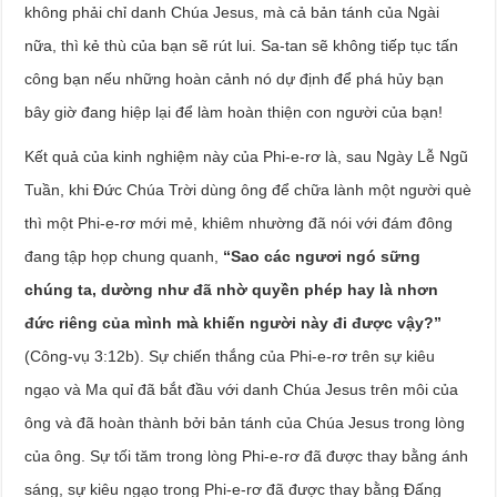
không phải chỉ danh Chúa Jesus, mà cả bản tánh của Ngài
nữa, thì kẻ thù của bạn sẽ rút lui. Sa-tan sẽ không tiếp tục tấn
công bạn nếu những hoàn cảnh nó dự định để phá hủy bạn
bây giờ đang hiệp lại để làm hoàn thiện con người của bạn!
Kết quả của kinh nghiệm này của Phi-e-rơ là, sau Ngày Lễ Ngũ
Tuần, khi Đức Chúa Trời dùng ông để chữa lành một người què
thì một Phi-e-rơ mới mẻ, khiêm nhường đã nói với đám đông
đang tập họp chung quanh,
“Sao các ngươi ngó sững
chúng ta, dường như đã nhờ quyền phép hay là nhơn
đức riêng của mình mà khiến người này đi được vậy?”
(Công-vụ 3:12b). Sự chiến thắng của Phi-e-rơ trên sự kiêu
ngạo và Ma quỉ đã bắt đầu với danh Chúa Jesus trên môi của
ông và đã hoàn thành bởi bản tánh của Chúa Jesus trong lòng
của ông. Sự tối tăm trong lòng Phi-e-rơ đã được thay bằng ánh
sáng, sự kiêu ngạo trong Phi-e-rơ đã được thay bằng Đấng