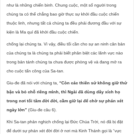
như là những chiến binh. Chung cuộc, một số người trong
chúng ta có thể chẳng bao giờ thực sự khởi đầu cuộc chiến
thuộc linh, nhưng tất cả chúng ta đều phải đương đầu với sự
kiện là Ma quỉ đã khởi đầu cuộc chiến.
chống lại chúng ta. Vì vậy, điều tối cần cho sự an ninh căn bản
của chúng ta là chúng ta phải biết phân biệt các lãnh vực nào
trong bản tánh chúng ta chưa được phòng vệ và đang mở ra
cho cuộc tấn công của Sa-tan.
Giu-đe đã nói với chúng ta,
“Còn các thiên sứ không giữ thứ
bậc và bỏ chỗ riêng mình, thì Ngài đã dùng dây xích họ
trong nơi tối tăm đời đời, cầm giữ lại để chờ sự phán xét
ngày lớn”
(Giu-đe câu 6).
Khi Sa-tan phản nghịch chống lại Đức Chúa Trời, nó đã bị đặt
để dưới sự phán xét đời đời ở nơi mà Kinh Thánh gọi là “vực