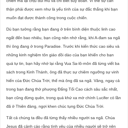
chiến mà lại chịu đui mù và chỉ biết suy đoán. Vì thế sự cẩn
thận phải được xem như là yếu tính của sự đắc thắng khi bạn
muốn đạt được thành công trong cuộc chiến.
Dù bạn tưởng rằng bạn đang ở trên bình diện thuộc linh cao
ngất đến bao nhiêu, bạn cũng nên nhớ rằng, khi A-đam sa ngã
thì ông đang ở trong Paradise. Trước khi kiến thức cao siêu và
những kinh nghiệm tôn giáo dồi dào của bạn khiến cho bạn
quá tự tin, bạn hãy nhớ lại rằng Vua Sa-lô-môn đã từng viết ba
sách trong Kinh Thánh, ông đã thực sự chiêm ngưỡng sự vinh
hiển của Đức Chúa Trời, thế mà ông đã sa ngã. Vâng, ngay cả
trong bạn đang thờ phượng Đấng Tối Cao cách sâu sắc nhất,
bạn cũng đừng quên, trong quá khứ xa mờ chính Lucifer có lần
đã ở Thiên đàng, ngợi khen chúc tụng Đức Chúa Trời.
Tất cả chúng ta đều đã từng thấy nhiều người sa ngã. Chúa
Jesus đã cảnh cáo rằng tình yêu của nhiều người sẽ trở nên