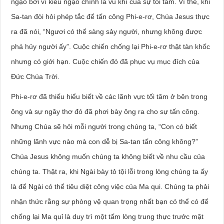
ngạo bởi vì kiêu ngạo chính là vũ khí của sự tối tăm. Vì thế, khi
Sa-tan đòi hỏi phép tắc để tấn công Phi-e-rơ, Chúa Jesus thực
ra đã nói, “Ngươi có thể sàng sảy người, nhưng không được
phá hủy người ấy”. Cuộc chiến chống lại Phi-e-rơ thật tàn khốc
nhưng có giới hạn. Cuộc chiến đó đã phục vụ mục đích của
Đức Chúa Trời.
Phi-e-rơ đã thiếu hiểu biết về các lãnh vực tối tăm ở bên trong
ông và sự ngây thơ đó đã phơi bày ông ra cho sự tấn công.
Nhưng Chúa sẽ hỏi mỗi người trong chúng ta, “Con có biết
những lãnh vực nào mà con dễ bị Sa-tan tấn công không?”
Chúa Jesus không muốn chúng ta không biết về nhu cầu của
chúng ta. Thật ra, khi Ngài bày tỏ tội lỗi trong lòng chúng ta ấy
là để Ngài có thể tiêu diệt công việc của Ma qui. Chúng ta phải
nhận thức rằng sự phòng vệ quan trọng nhất bạn có thể có để
chống lại Ma quỉ là duy trì một tấm lòng trung thực trước mặt