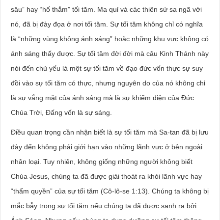
sâu” hay “hố thẳm” tối tăm. Ma quỉ và các thiên sứ sa ngã với
nó, đã bị đày đọa ở nơi tối tăm. Sự tối tăm không chỉ có nghĩa
là “những vùng không ánh sáng” hoặc những khu vực không có
ánh sáng thấy được. Sự tối tăm đời đời mà câu Kinh Thánh này
nói đến chủ yếu là một sự tối tăm về đạo đức vốn thực sự suy
đồi vào sự tối tăm có thực, nhưng nguyên do của nó không chỉ
là sự vắng mặt của ánh sáng mà là sự khiếm diện của Đức
Chúa Trời, Đấng vốn là sự sáng.
Điều quan trọng cần nhận biết là sự tối tăm mà Sa-tan đã bị lưu
đày đến không phải giới hạn vào những lãnh vực ở bên ngoài
nhân loại. Tuy nhiên, không giống những người không biết
Chúa Jesus, chúng ta đã được giải thoát ra khỏi lãnh vực hay
“thẩm quyền” của sự tối tăm (Cô-lô-se 1:13). Chúng ta không bị
mắc bẫy trong sự tối tăm nếu chúng ta đã được sanh ra bởi