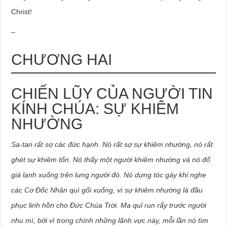
Christ!
–
CHƯƠNG HAI
CHIẾN LŨY CỦA NGƯỜI TIN
KÍNH CHÚA: SỰ KHIÊM
NHƯỜNG
Sa-tan rất sợ các đức hạnh. Nó rất sợ sự khiêm nhường, nó rất
ghét sự khiêm tốn. Nó thấy một người khiêm nhường và nó đổ
giá lạnh xuống trên lưng người đó. Nó dựng tóc gáy khi nghe
các Cơ Đốc Nhân quì gối xuống, vì sự khiêm nhường là đầu
phục linh hồn cho Đức Chúa Trời. Ma quỉ run rẩy trước người
nhu mì, bởi vì trong chính những lãnh vực này, mỗi lần nó tìm