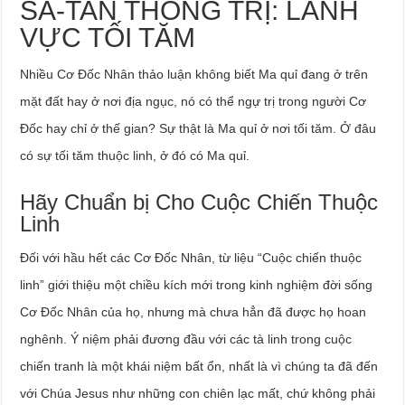
SA-TAN THỐNG TRỊ: LÃNH
VỰC TỐI TĂM
Nhiều Cơ Đốc Nhân thảo luận không biết Ma quỉ đang ở trên
mặt đất hay ở nơi địa ngục, nó có thể ngự trị trong người Cơ
Đốc hay chỉ ở thế gian? Sự thật là Ma quỉ ở nơi tối tăm. Ở đâu
có sự tối tăm thuộc linh, ở đó có Ma quỉ.
Hãy Chuẩn bị Cho Cuộc Chiến Thuộc
Linh
Đối với hầu hết các Cơ Đốc Nhân, từ liệu “Cuộc chiến thuộc
linh” giới thiệu một chiều kích mới trong kinh nghiệm đời sống
Cơ Đốc Nhân của họ, nhưng mà chưa hẳn đã được họ hoan
nghênh. Ý niệm phải đương đầu với các tà linh trong cuộc
chiến tranh là một khái niệm bất ổn, nhất là vì chúng ta đã đến
với Chúa Jesus như những con chiên lạc mất, chứ không phải