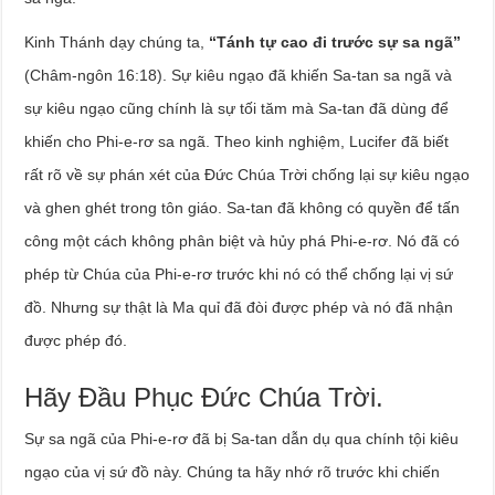
Kinh Thánh dạy chúng ta,
“Tánh tự cao đi trước sự sa ngã”
(Châm-ngôn 16:18). Sự kiêu ngạo đã khiến Sa-tan sa ngã và
sự kiêu ngạo cũng chính là sự tối tăm mà Sa-tan đã dùng để
khiến cho Phi-e-rơ sa ngã. Theo kinh nghiệm, Lucifer đã biết
rất rõ về sự phán xét của Đức Chúa Trời chống lại sự kiêu ngạo
và ghen ghét trong tôn giáo. Sa-tan đã không có quyền để tấn
công một cách không phân biệt và hủy phá Phi-e-rơ. Nó đã có
phép từ Chúa của Phi-e-rơ trước khi nó có thể chống lại vị sứ
đồ. Nhưng sự thật là Ma quỉ đã đòi được phép và nó đã nhận
được phép đó.
Hãy Đầu Phục Đức Chúa Trời.
Sự sa ngã của Phi-e-rơ đã bị Sa-tan dẫn dụ qua chính tội kiêu
ngạo của vị sứ đồ này. Chúng ta hãy nhớ rõ trước khi chiến