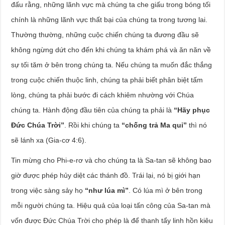
đấu rằng, những lãnh vực mà chúng ta che giấu trong bóng tối
chính là những lãnh vực thất bại của chúng ta trong tương lai.
Thường thường, những cuộc chiến chúng ta đương đầu sẽ
không ngừng dứt cho đến khi chúng ta khám phá và ăn năn về
sự tối tăm ở bên trong chúng ta. Nếu chúng ta muốn đắc thắng
trong cuộc chiến thuộc linh, chúng ta phải biết phân biệt tấm
lòng, chúng ta phải bước đi cách khiêm nhường với Chúa
chúng ta. Hành động đầu tiên của chúng ta phải là
“Hãy phục
Đức Chúa Trời”
. Rồi khi chúng ta
“chống trả Ma quỉ”
thì nó
sẽ lánh xa (Gia-cơ 4:6).
Tin mừng cho Phi-e-rơ và cho chúng ta là Sa-tan sẽ không bao
giờ được phép hủy diệt các thánh đồ. Trái lại, nó bị giới hạn
trong việc sàng sảy họ
“như lúa mì”
. Có lúa mì ở bên trong
mỗi người chúng ta. Hiệu quả của loại tấn công của Sa-tan mà
vốn được Đức Chúa Trời cho phép là để thanh tẩy linh hồn kiêu