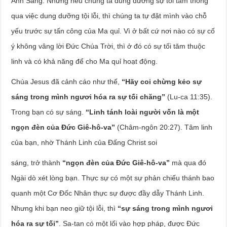
Ánh Sáng. Nhưng nếu chúng ta dung dưỡng sự tối tăm thông
qua việc dung dưỡng tội lỗi, thì chúng ta tự đặt mình vào chỗ
yếu trước sự tấn công của Ma quỉ. Vì ở bất cứ nơi nào có sự cố
ý không vâng lời Đức Chúa Trời, thì ở đó có sự tối tăm thuộc
linh và có khả năng để cho Ma quỉ hoạt động.
Chúa Jesus đã cảnh cáo như thế,
“Hãy coi chừng kẻo sự
sáng trong mình ngươi hóa ra sự tối chăng”
(Lu-ca 11:35).
Trong bạn có sự sáng.
“Linh tánh loài người vốn là một
ngọn đèn của Đức Giê-hô-va”
(Châm-ngôn 20:27). Tâm linh
của bạn, nhờ Thánh Linh của Đấng Christ soi
sáng, trở thành
“ngọn đèn của Đức Giê-hô-va”
mà qua đó
Ngài dò xét lòng bạn. Thực sự có một sự phản chiếu thánh bao
quanh một Cơ Đốc Nhân thực sự được đầy dẫy Thánh Linh.
Nhưng khi bạn neo giữ tội lỗi, thì
“sự sáng trong mình ngươi
hóa ra sự tối”
. Sa-tan có một lối vào hợp pháp, được Đức