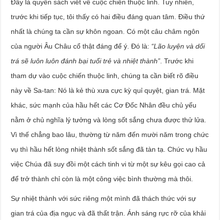
Đây là quyển sách viết về cuộc chiến thuộc linh. Tuy nhiên,
trước khi tiếp tục, tôi thấy có hai điều đáng quan tâm. Điều thứ
nhất là chúng ta cần sự khôn ngoan. Có một câu châm ngôn
của người Âu Châu cổ thật đáng để ý. Đó là:
“Lão luyện và dối
trá sẽ luôn luôn đánh bại tuổi trẻ và nhiệt thành”
. Trước khi
tham dự vào cuộc chiến thuộc linh, chúng ta cần biết rõ điều
này về Sa-tan: Nó là kẻ thù xưa cực kỳ quỉ quyệt, gian trá. Mặt
khác, sức mạnh của hầu hết các Cơ Đốc Nhân đều chủ yếu
nằm ở chủ nghĩa lý tưởng và lòng sốt sắng chưa được thử lửa.
Vì thế chẳng bao lâu, thường từ năm đến mười năm trong chức
vụ thì hầu hết lòng nhiệt thành sốt sắng đã tàn tạ. Chức vụ hầu
việc Chúa đã suy đồi một cách tinh vi từ một sự kêu gọi cao cả
để trở thành chỉ còn là một công việc bình thường mà thôi.
Sự nhiệt thành với sức riêng một mình đã thách thức với sự
gian trá của địa ngục và đã thất trận. Ánh sáng rực rỡ của khải