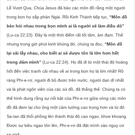
Lễ Vượt Qua, Chúa Jesus đã bảo các môn đồ rằng một người
trong bọn họ sắp phản Ngài. Rồi Kinh Thánh tiếp tục,
“Môn đồ
bèn hỏi nhau trong bọn mình ai là người sẽ làm điều đó”
(Lu-ca 22:23). Đây là một thời điểm rất tối tăm, ảm đạm. Thế
nhưng trong giờ phút kinh khủng đó, chúng ta đọc,
“Môn đồ
lại cãi lẫy nhau, cho biết ai sẽ được tôn là lớn hơn hết
trong đám mình”
(Lu-ca 22:24). Họ đã đi từ một thái độ hoảng
hốt đến việc tranh cãi nhau về ai trong bọn họ là lớn nhất! Rõ
ràng Phi-e-rơ, người đi bộ được trên nước, người dạn dĩ nhất
và là phát ngôn viên của các sứ đồ, đã thắng thế. Chúng ta có
thể hình dung rằng sự nổi bật của Phi-e-rơ giữa vòng các môn
đồ đã đem lại cho ông một cảm tưởng cao trọng hơn và từ đó
Sa-tan đã thổi phồng lên thành thái độ cao ngạo, khoe khoang.
Được sự kiêu ngạo tôn lên, Phi-e-rơ đã đặt mình vào nguy cơ
sa ngã.