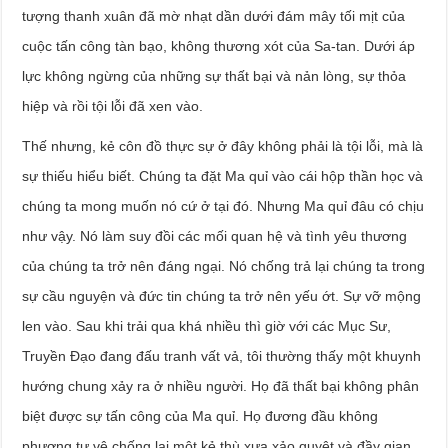
tượng thanh xuân đã mờ nhạt dần dưới đám mây tối mịt của
cuộc tấn công tàn bạo, không thương xót của Sa-tan. Dưới áp
lực không ngừng của những sự thất bại và nản lòng, sự thỏa
hiệp và rồi tội lỗi đã xen vào.
Thế nhưng, kẻ côn đồ thực sự ở đây không phải là tội lỗi, mà là
sự thiếu hiểu biết. Chúng ta đặt Ma quỉ vào cái hộp thần học và
chúng ta mong muốn nó cứ ở tại đó. Nhưng Ma quỉ đâu có chịu
như vậy. Nó làm suy đồi các mối quan hệ và tình yêu thương
của chúng ta trở nên đáng ngại. Nó chống trả lại chúng ta trong
sự cầu nguyện và đức tin chúng ta trở nên yếu ớt. Sự vỡ mộng
len vào. Sau khi trải qua khá nhiều thì giờ với các Mục Sư,
Truyền Đạo đang đấu tranh vất vả, tôi thường thấy một khuynh
hướng chung xảy ra ở nhiều người. Họ đã thất bại không phân
biệt được sự tấn công của Ma quỉ. Họ đương đầu không
phương tự vệ chống lại một kẻ thù xưa xảo quyệt và đầy gian