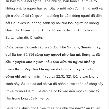
sự bày tỏ của nỗi sợ hãi. Thế nhưng, bản tánh của Phi-e-rơ
không phải là người hay sợ. Đây là một môn đồ mà mới một vài
giờ trước đó đã rút gươm ra chống lại đám đông người đã đến
bắt Chúa Jesus. Không, tánh sợ hãi của loài người đã không
khiến cho Phi-e-rơ chối Chúa. Phi-e-rơ đã chối Chúa là vì bị
Sa-tan cám dỗ, lôi cuốn.
Chúa Jesus đã cảnh cáo vị sứ đồ,
“Hỡi Si-môn, Si-môn, này,
quỉ Sa-tan đã đòi sàng sảy ngươi như lúa mì. Song ta đã
cầu nguyện cho ngươi, hầu cho đức tin ngươi không
thiếu thốn. Vậy đến khi ngươi đã hối cải, hãy làm cho
vững chí anh em mình”
(Lu-ca 22:31-32). Đằng sau khung
cảnh này, Sa-tan đã đòi hỏi và đã nhận được phép để sàng sảy
Phi-e-rơ như lúa mì. Sa-tan đã có lối vào đến một khu vực tối
tăm trong lòng của Phi-e-rơ.
Sa-tan đã khiến cho Phi-e-rơ sa ngã như thế nào? Sau khi ăn