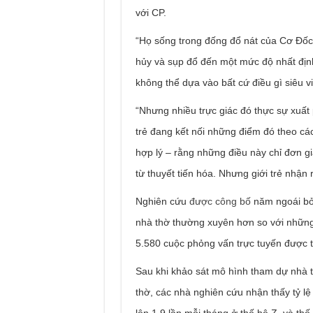
với CP.
“Họ sống trong đống đổ nát của Cơ Đốc 
hủy và sụp đổ đến một mức độ nhất định
không thể dựa vào bất cứ điều gì siêu vi
“Nhưng nhiều trực giác đó thực sự xuất p
trẻ đang kết nối những điểm đó theo các
hợp lý – rằng những điều này chỉ đơn gi
từ thuyết tiến hóa. Nhưng giới trẻ nhận
Nghiên cứu
được công bố
năm ngoái bởi
nhà thờ thường xuyên hơn so với những 
5.580 cuộc phỏng vấn trực tuyến được t
Sau khi khảo sát mô hình tham dự nhà 
thờ, các nhà nghiên cứu nhận thấy tỷ lệ
lên 1,9 lần mỗi tháng ở thế hệ Z, và thế 