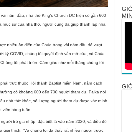
GIỚ
MIN
g vài năm đầu,
nhà thờ King’s Church DC
hiện có gần 600
ba mục sư của nhà thờ, người cũng đã giúp thành lập nhà
ược nhiều ân điển của Chúa trong vài năm đầu để vượt
thời kỳ COVID, chúng tôi quyết định vẫn mở cửa, và Chúa
Chúng tôi phát triển. Cảm giác như mỗi tháng chúng tôi
phái trực thuộc Hội thánh Baptist miền Nam, nằm cách
GIỚ
thường có khoảng 600 đến 700 người tham dự, Palka nói
hiều nhà thờ khác, số lượng người tham dự được xác minh
h viên hàng tuần.
 người trẻ gia nhập, đặc biệt là vào năm 2020, và điều đó
 giải thích. “Và chúng tôi đã thấy rất nhiều người trước