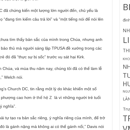
B
C đã chứng kiến ​​một lượng lớn người đến, chủ yếu là
ọ “đang tìm kiếm câu trả lời” và “một tiếng nói để nói lên
đìn
NH
L
 chưa tìm thấy bản sắc của mình trong Chúa, nhưng anh
rị bảo thủ mà người sáng lập TPUSA đề xướng trong các
TH
rẻ đó đã “thực sự bị sốc” trước vụ sát hại Kirk.
KHO
N
m Chúa, và mùa thu năm nay, chúng tôi đã có thể làm lễ
T
i,” Welch nói.
H
ng’s Church DC, tin rằng một lý do khác khiến một số
NGƯỜ
hờ phượng cao hơn ở
thế hệ Z
là vì những người trẻ tuổi
LÀ
 ý nghĩa”.
Tru
T
i tự tạo ra bản sắc riêng, ý nghĩa riêng của mình, để trở
V
đó là gánh nặng mà không ai có thể gánh nổi,” Davis nói