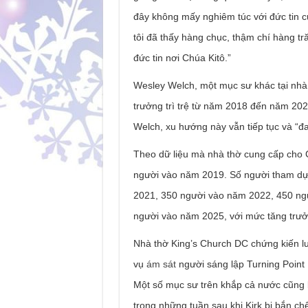
đây không mấy nghiêm túc với đức tin c
tôi đã thấy hàng chục, thậm chí hàng t
đức tin nơi Chúa Kitô.”
Wesley Welch, một mục sư khác tại nhà 
trưởng trì trệ từ năm 2018 đến năm 202
Welch, xu hướng này vẫn tiếp tục và “đ
Theo dữ liệu mà nhà thờ cung cấp cho
người vào năm 2019. Số người tham dự
2021, 350 người vào năm 2022, 450 ng
người vào năm 2025, với mức tăng trư
Nhà thờ King’s Church DC chứng kiến ​​lư
vụ
ám sát
người sáng lập Turning Point U
Một số mục sư trên khắp cả nước cũng 
trong những tuần sau khi Kirk bị bắn chết,