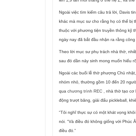
Ngoài việc tìm kiếm câu trả lời, Davis ti
khác mà mục sư cho rằng họ có thể bị t
thuộc với phương tiện truyền thông kỹ t
ngày nay đã bắt đầu nhận ra rằng công
Theo lời mục sư phụ trách nhà thờ, nhi
sau đó dần nảy sinh mong muốn hiểu rõ
Ngoài các buổi lễ thờ phượng Chủ nhật,
nhóm nhỏ, thường gồm 10 đến 20 người,
qua
chương trình REC
, nhà thờ tạo cơ
động trượt băng, giải đấu pickleball, k
“Tôi nghĩ thực sự có một khát vọng khôi
nói. “Và điều đó không giống với Phúc
điều đó.”