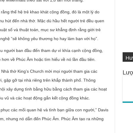
n rằng thế hệ trẻ khao khát cộng đồng, đó là một lý do
hu hút đến nhà thờ. Mặc dù hầu hết người trẻ đều quen
huật số và thuật toán, mục sư khẳng định rằng giới trẻ
 nghệ “sẽ không yêu thương họ hay làm bạn với họ”.
VI
ều người ban đầu đến tham dự vì khía cạnh cộng đồng,
Hư
Số
IN
Ng
 hơn về Phúc Âm hoặc tìm hiểu về nó lần đầu tiên.
 Nhà thờ King’s Church mời mọi người tham gia các
Lượ
 gặp gỡ tại nhà riêng trên khắp thành phố. Thông
 hội xây dựng tình bằng hữu bằng cách tham gia các hoạt
hiêu vũ và các hoạt động gắn kết cộng đồng khác.
 phục các mối quan hệ và tình bạn giữa con người,” Davis
 Âm, nhưng nó dẫn đến Phúc Âm. Phúc Âm tạo ra những