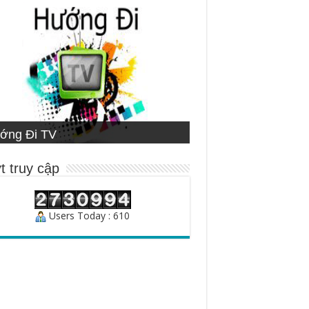
ETNAMESE MISSIONARY
ớng Đi TV
ng Đạo
STITUTE
ười Chăn Bầy
t truy cập
Users Today : 610