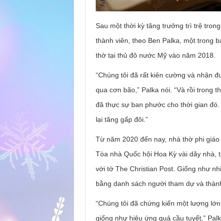
Sau một thời kỳ tăng trưởng trì trệ tron
thành viên, theo Ben Palka, một trong 
thờ tại thủ đô nước Mỹ vào năm 2018.
“Chúng tôi đã rất kiên cường và nhận đ
qua cơn bão,” Palka nói. “Và rồi trong 
đã thực sự ban phước cho thời gian đó. 
lại tăng gấp đôi.”
Từ năm 2020 đến nay, nhà thờ phi giáo 
Tòa nhà Quốc hội Hoa Kỳ vài dãy nhà, 
với tờ The Christian Post. Giống như n
bằng danh sách người tham dự và thàn
“Chúng tôi đã chứng kiến ​​một lượng lớn
giống như hiệu ứng quả cầu tuyết,” Palka