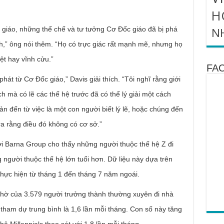
H
giáo, những thể chế và tư tưởng Cơ Đốc giáo đã bị phá
N
,” ông nói thêm. “Họ có trực giác rất mạnh mẽ, nhưng họ
ệt hay vĩnh cửu.”
FA
hát từ Cơ Đốc giáo,” Davis giải thích. “Tôi nghĩ rằng giới
h mà có lẽ các thế hệ trước đã có thể lý giải một cách
ản đến từ việc là một con người biết lý lẽ, hoặc chúng đến
 ra rằng điều đó không có cơ sở.”
 Barna Group cho thấy những người thuộc thế hệ Z đi
người thuộc thế hệ lớn tuổi hơn. Dữ liệu này dựa trên
hực hiện từ tháng 1 đến tháng 7 năm ngoái.
thờ của 3.579 người trưởng thành thường xuyên đi nhà
 tham dự trung bình là 1,6 lần mỗi tháng. Con số này tăng
hệ Millennials theo sát với 1,8 lần mỗi tháng.