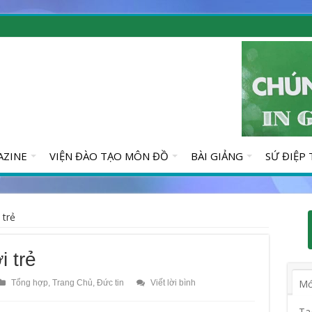
AZINE
VIỆN ĐÀO TẠO MÔN ĐỒ
BÀI GIẢNG
SỨ ĐIỆP
 trẻ
i trẻ
Mớ
Tổng hợp
,
Trang Chủ
,
Đức tin
Viết lời bình
Ta