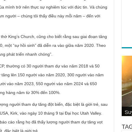
ủa mình trở nên thực sự nghiêm túc với đức tin. Và chúng
răm người – chúng tôi thấy điều này mỗi năm – đến với
thờ King’s Church, cũng cho biết rằng sau giai đoạn tăng
0, một “sự hồi sinh” đã diễn ra vào giữa năm 2020. Theo
ang phát triển nhanh chóng”.
 CP, thường có 30 người tham dự vào năm 2018 và 50
 tăng lên 150 người vào năm 2020, 300 người vào năm
ười vào năm 2023, 550 người vào năm 2024 và 650
ởng hàng năm từ 30% đến 100%.
Cơ
4 S
Su
ợng người tham dự tăng đột biến, đặc biệt là giới trẻ, sau
Su
Đố
Thầ
hiệ
Su
Hội
Câ
Cal
Thi
Wi
SA, Kirk, vào ngày 10 tháng 9 tại Đại học Utah Valley.
báo cáo rằng họ đã thấy lượng người tham dự tăng vọt
TA
 đặc biệt là giới trẻ.