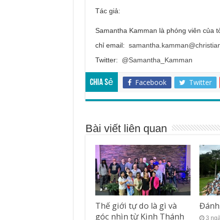
Tác giả:
Samantha Kamman là phóng viên của tờ T
chỉ email:
samantha.kamman@christia
Twitter:
@Samantha_Kamman
Facebook
Twitter
Chia sẻ
Bài viết liên quan
Thế giới tự do là gì và
Đánh
góc nhìn từ Kinh Thánh
3 ng