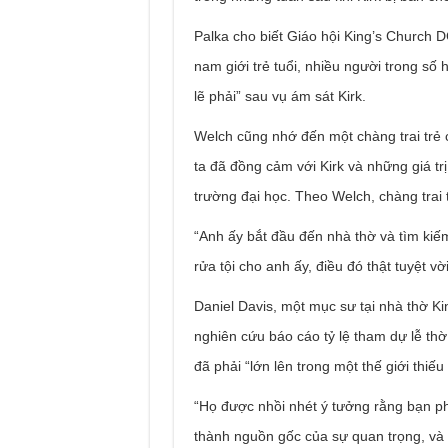
Palka cho biết Giáo hội King’s Church D
nam giới trẻ tuổi, nhiều người trong số h
lẽ phải” sau vụ ám sát Kirk.
Welch cũng nhớ đến một chàng trai trẻ
ta đã đồng cảm với Kirk và những giá t
trường đại học. Theo Welch, chàng trai t
“Anh ấy bắt đầu đến nhà thờ và tìm kiế
rửa tội cho anh ấy, điều đó thật tuyệt vờ
Daniel Davis, một mục sư tại nhà thờ Ki
nghiên cứu báo cáo tỷ lệ tham dự lễ t
đã phải “lớn lên trong một thế giới thiếu
“Họ được nhồi nhét ý tưởng rằng bạn phả
thành nguồn gốc của sự quan trọng, và 