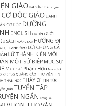
IỆN GIÁO
Bác sĩ gia
BÀI GIẢNG
CƠ ĐỐC GIÁO
DANH
h
DƯỠNG
ÂN CƠ ĐỐC
INH
ENGLISH
GIỚI
GIA ĐÌNH
HƯỚNG ĐI
IỆU SÁCH
HOÀNG NGA
LỜI CHỨNG CÁ
LÃNH ĐẠO
A HỌC
MỖI
LỮ THÀNH KIẾN
HÂN
UẦN MỘT SỨ ĐIỆP
MỤC SƯ
UỆ
Mục sư Phạm Hơn
Mục sư ơi
QUẢNG CÁO
THƯ VIỆN TIN
I CAO TUỔI
THẦY ƠI
TIN TỨC
NH
THẦN HỌC
TUYỂN TẬP
yền giáo
RUYỆN NGẮN
Tường Lưu
MI
VUON THO
VĂN