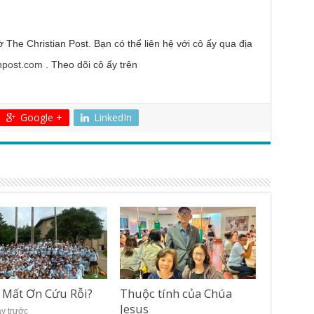
he Christian Post. Bạn có thể liên hệ với cô ấy qua địa
npost.com
. Theo dõi cô ấy trên
Google +
LinkedIn
 Mất Ơn Cứu Rỗi?
Thuộc tính của Chúa
Jesus
ày trước