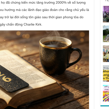
 họ đã chứng kiến ​​mức tăng trưởng 2000% về số lượng
xu hướng mà các lãnh đạo giáo đoàn cho rằng chủ yếu là
ay trở lại đời sống tôn giáo sau thời gian phong tỏa do
gây chấn động Charlie Kirk.