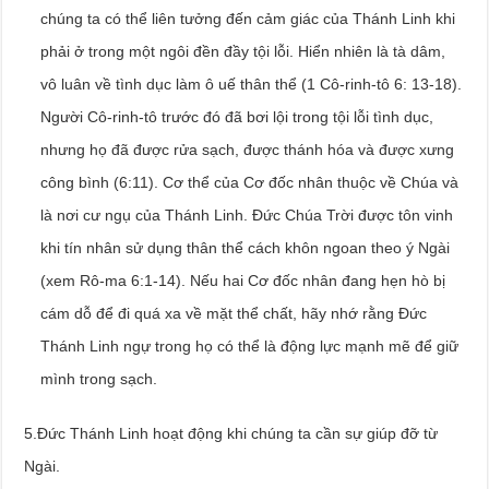
chúng ta có thể liên tưởng đến cảm giác của Thánh Linh khi
phải ở trong một ngôi đền đầy tội lỗi. Hiển nhiên là tà dâm,
vô luân về tình dục làm ô uế thân thể (1 Cô-rinh-tô 6: 13-18).
Người Cô-rinh-tô trước đó đã bơi lội trong tội lỗi tình dục,
nhưng họ đã được rửa sạch, được thánh hóa và được xưng
công bình (6:11). Cơ thể của Cơ đốc nhân thuộc về Chúa và
là nơi cư ngụ của Thánh Linh. Đức Chúa Trời được tôn vinh
khi tín nhân sử dụng thân thể cách khôn ngoan theo ý Ngài
(xem Rô-ma 6:1-14). Nếu hai Cơ đốc nhân đang hẹn hò bị
cám dỗ để đi quá xa về mặt thể chất, hãy nhớ rằng Đức
Thánh Linh ngự trong họ có thể là động lực mạnh mẽ để giữ
mình trong sạch.
5.Đức Thánh Linh hoạt động khi chúng ta cần sự giúp đỡ từ
Ngài.