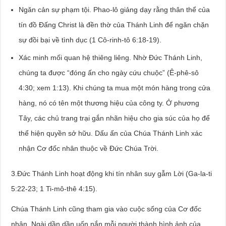
Ngăn cản sự phạm tội. Phao-lô giảng dạy rằng thân thể của
tín đồ Đấng Christ là đền thờ của Thánh Linh để ngăn chặn
sự đồi bại về tình dục (1 Cô-rinh-tô 6:18-19).
Xác minh mối quan hệ thiêng liêng. Nhờ Đức Thánh Linh,
chúng ta được “đóng ấn cho ngày cứu chuộc” (Ê-phê-sô
4:30; xem 1:13). Khi chúng ta mua một món hàng trong cửa
hàng, nó có tên một thương hiệu của công ty. Ở phương
Tây, các chủ trang trại gắn nhãn hiệu cho gia súc của họ để
thể hiện quyền sở hữu. Dấu ấn của Chúa Thánh Linh xác
nhận Cơ đốc nhân thuộc về Đức Chúa Trời.
3.Đức Thánh Linh hoạt động khi tín nhân suy gẫm Lời (Ga-la-ti
5:22-23; 1 Ti-mô-thê 4:15).
Chúa Thánh Linh cũng tham gia vào cuộc sống của Cơ đốc
nhân. Ngài dần dần uốn nắn mỗi người thành hình ảnh của