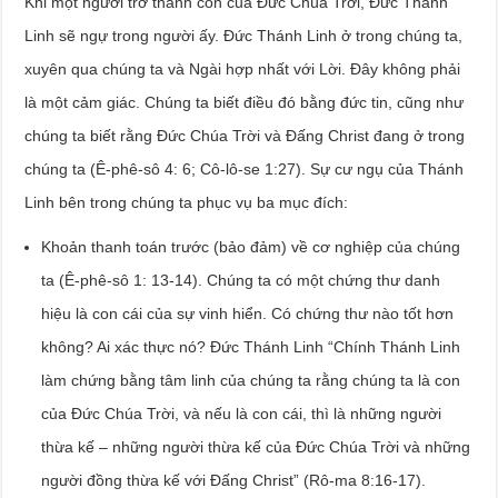
Khi một người trở thành con của Đức Chúa Trời, Đức Thánh
Linh sẽ ngự trong người ấy. Đức Thánh Linh ở trong chúng ta,
xuyên qua chúng ta và Ngài hợp nhất với Lời. Đây không phải
là một cảm giác. Chúng ta biết điều đó bằng đức tin, cũng như
chúng ta biết rằng Đức Chúa Trời và Đấng Christ đang ở trong
chúng ta (Ê-phê-sô 4: 6; Cô-lô-se 1:27). Sự cư ngụ của Thánh
Linh bên trong chúng ta phục vụ ba mục đích:
Khoản thanh toán trước (bảo đảm) về cơ nghiệp của chúng
ta (Ê-phê-sô 1: 13-14). Chúng ta có một chứng thư danh
hiệu là con cái của sự vinh hiển. Có chứng thư nào tốt hơn
không? Ai xác thực nó? Đức Thánh Linh “Chính Thánh Linh
làm chứng bằng tâm linh của chúng ta rằng chúng ta là con
của Đức Chúa Trời, và nếu là con cái, thì là những người
thừa kế – những người thừa kế của Đức Chúa Trời và những
người đồng thừa kế với Đấng Christ” (Rô-ma 8:16-17).