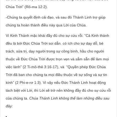
Chúa Trời” (Rô-ma 12:2).
-Chúng ta quyết định cải đạo, và sau đó Thánh Linh trợ giúp
chúng ta hoàn thành điều này qua Lời của Chúa.
Vì Kinh Thánh mặc khải đầy đủ cho sự cứu rỗi. “Cả Kinh thánh
đều là bởi Đức Chúa Trời soi dẫn. có ích cho sự dạy dỗ, bẻ
trách, sửa trị, dạy người trong sự công bình, hầu cho người
thuộc về Đức Chúa Trời được trọn vẹn và sắm sẵn để làm mọi
việc lành” (2 Ti-mô-thê 3:16-17), và “Quyền phép Đức Chúa
Trời đã ban cho chúng ta mọi điều thuộc về sự sống và sự tin
kính” (2 Phi-e-rơ 1:3). Vì vậy nếu Đức Thánh Linh hoạt động
tách biệt với Lời, thì Lời sẽ trở nên không đầy đủ cho sự cứu rỗi
của chúng ta.
Chúa Thánh Linh không thể làm những điều sau
đây: