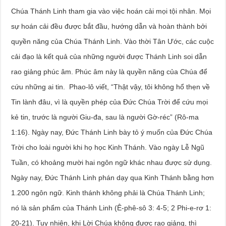
Chúa Thánh Linh tham gia vào việc hoán cải mọi tội nhân. Mọi
sự hoán cải đều được bắt đầu, hướng dẫn và hoàn thành bởi
quyền năng của Chúa Thánh Linh. Vào thời Tân Ước, các cuộc
cải đạo là kết quả của những người được Thánh Linh soi dẫn
rao giảng phúc âm. Phúc âm này là quyền năng của Chúa để
cứu những ai tin. Phao-lô viết, “Thật vậy, tôi không hổ thẹn về
Tin lành đâu, vì là quyền phép của Đức Chúa Trời để cứu mọi
kẻ tin, trước là người Giu-đa, sau là người Gờ-réc” (Rô-ma
1:16). Ngày nay, Đức Thánh Linh bày tỏ ý muốn của Đức Chúa
Trời cho loài người khi họ học Kinh Thánh. Vào ngày Lễ Ngũ
Tuần, có khoảng mười hai ngôn ngữ khác nhau được sử dụng.
Ngày nay, Đức Thánh Linh phán dạy qua Kinh Thánh bằng hơn
1.200 ngôn ngữ. Kinh thánh không phải là Chúa Thánh Linh;
nó là sản phẩm của Thánh Linh (Ê-phê-sô 3: 4-5; 2 Phi-e-rơ 1:
20-21). Tuy nhiên, khi Lời Chúa không được rao giảng, thì