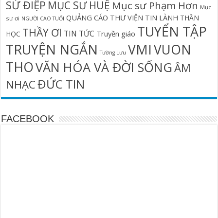
SỨ ĐIỆP
MỤC SƯ HUỆ
Mục sư Phạm Hơn
Mục
QUẢNG CÁO
THƯ VIỆN TIN LÀNH
THẦN
sư ơi
NGƯỜI CAO TUỔI
TUYỂN TẬP
THẦY ƠI
TIN TỨC
Truyền giáo
HỌC
TRUYỆN NGẮN
VMI
VUON
Tường Lưu
THO
VĂN HÓA VÀ ĐỜI SỐNG
ÂM
ĐỨC TIN
NHẠC
FACEBOOK