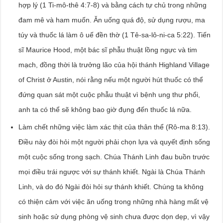
hợp lý (1 Ti-mô-thê 4:7-8) và bằng cách tự chủ trong những
đam mê và ham muốn. Ăn uống quá độ, sử dụng rượu, ma
túy và thuốc lá làm ô uế đền thờ (1 Tê-sa-lô-ni-ca 5:22). Tiến
sĩ Maurice Hood, một bác sĩ phẫu thuật lồng ngực và tim
mạch, đồng thời là trưởng lão của hội thánh Highland Village
of Christ ở Austin, nói rằng nếu một người hút thuốc có thể
đứng quan sát một cuộc phẫu thuật vì bệnh ung thư phổi,
anh ta có thể sẽ không bao giờ đụng đến thuốc lá nữa.
Làm chết những việc làm xác thịt của thân thể (Rô-ma 8:13).
Điều này đòi hỏi một người phải chọn lựa và quyết định sống
một cuộc sống trong sạch. Chúa Thánh Linh đau buồn trước
mọi điều trái ngược với sự thánh khiết. Ngài là Chúa Thánh
Linh, và do đó Ngài đòi hỏi sự thánh khiết. Chúng ta không
có thiện cảm với việc ăn uống trong những nhà hàng mất vệ
sinh hoặc sử dụng phòng vệ sinh chưa được dọn dẹp, vì vậy