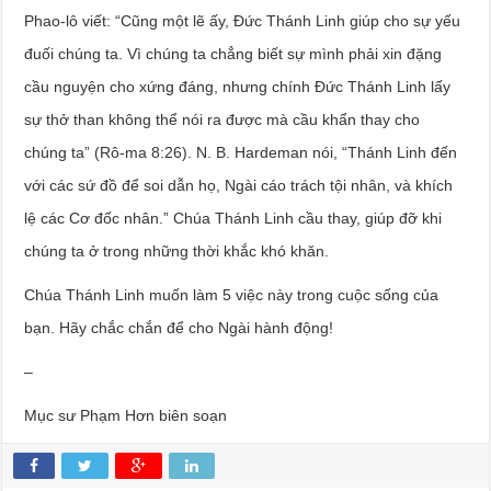
Phao-lô viết: “Cũng một lẽ ấy, Đức Thánh Linh giúp cho sự yếu
đuối chúng ta. Vì chúng ta chẳng biết sự mình phải xin đặng
cầu nguyện cho xứng đáng, nhưng chính Đức Thánh Linh lấy
sự thở than không thể nói ra được mà cầu khẩn thay cho
chúng ta” (Rô-ma 8:26). N. B. Hardeman nói, “Thánh Linh đến
với các sứ đồ để soi dẫn họ, Ngài cáo trách tội nhân, và khích
lệ các Cơ đốc nhân.” Chúa Thánh Linh cầu thay, giúp đỡ khi
chúng ta ở trong những thời khắc khó khăn.
Chúa Thánh Linh muốn làm 5 việc này trong cuộc sống của
bạn. Hãy chắc chắn để cho Ngài hành động!
–
Mục sư Phạm Hơn biên soạn