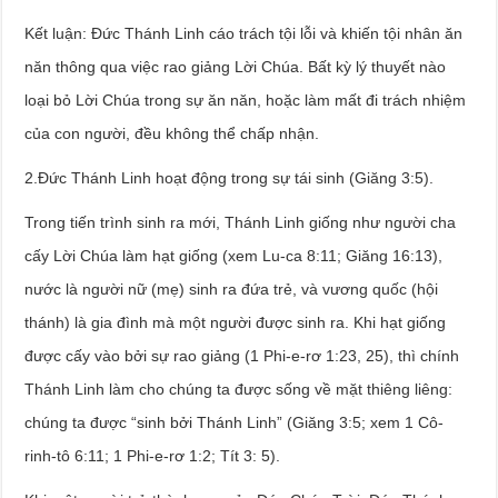
Kết luận: Đức Thánh Linh cáo trách tội lỗi và khiến tội nhân ăn
năn thông qua việc rao giảng Lời Chúa. Bất kỳ lý thuyết nào
loại bỏ Lời Chúa trong sự ăn năn, hoặc làm mất đi trách nhiệm
của con người, đều không thể chấp nhận.
2.Đức Thánh Linh hoạt động trong sự tái sinh (Giăng 3:5).
Trong tiến trình sinh ra mới, Thánh Linh giống như người cha
cấy Lời Chúa làm hạt giống (xem Lu-ca 8:11; Giăng 16:13),
nước là người nữ (mẹ) sinh ra đứa trẻ, và vương quốc (hội
thánh) là gia đình mà một người được sinh ra. Khi hạt giống
được cấy vào bởi sự rao giảng (1 Phi-e-rơ 1:23, 25), thì chính
Thánh Linh làm cho chúng ta được sống về mặt thiêng liêng:
chúng ta được “sinh bởi Thánh Linh” (Giăng 3:5; xem 1 Cô-
rinh-tô 6:11; 1 Phi-e-rơ 1:2; Tít 3: 5).