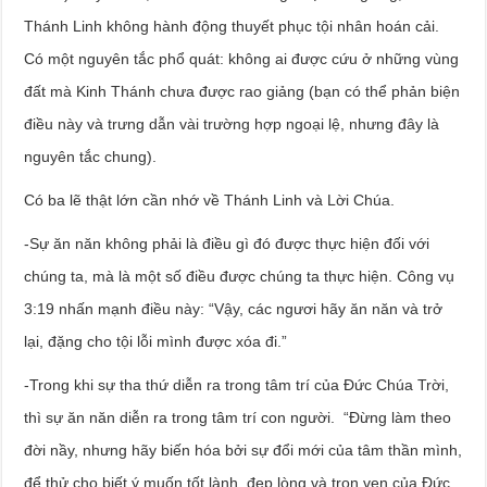
Thánh Linh không hành động thuyết phục tội nhân hoán cải.
Có một nguyên tắc phổ quát: không ai được cứu ở những vùng
đất mà Kinh Thánh chưa được rao giảng (bạn có thể phản biện
điều này và trưng dẫn vài trường hợp ngoại lệ, nhưng đây là
nguyên tắc chung).
Có ba lẽ thật lớn cần nhớ về Thánh Linh và Lời Chúa.
-Sự ăn năn không phải là điều gì đó được thực hiện đối với
chúng ta, mà là một số điều được chúng ta thực hiện. Công vụ
3:19 nhấn mạnh điều này: “Vậy, các ngươi hãy ăn năn và trở
lại, đặng cho tội lỗi mình được xóa đi.”
-Trong khi sự tha thứ diễn ra trong tâm trí của Đức Chúa Trời,
thì sự ăn năn diễn ra trong tâm trí con người. “Đừng làm theo
đời nầy, nhưng hãy biến hóa bởi sự đổi mới của tâm thần mình,
để thử cho biết ý muốn tốt lành, đẹp lòng và trọn vẹn của Đức