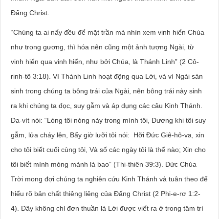
Đấng Christ.
“Chúng ta ai nấy đều để mặt trần mà nhìn xem vinh hiển Chúa
như trong gương, thì hóa nên cũng một ảnh tượng Ngài, từ
vinh hiển qua vinh hiển, như bởi Chúa, là Thánh Linh” (2 Cô-
rinh-tô 3:18). Vì Thánh Linh hoạt động qua Lời, và vì Ngài sản
sinh trong chúng ta bông trái của Ngài, nên bông trái này sinh
ra khi chúng ta đọc, suy gẫm và áp dụng các câu Kinh Thánh.
Đa-vít nói: “Lòng tôi nóng nảy trong mình tôi, Đương khi tôi suy
gẫm, lửa cháy lên, Bấy giờ lưỡi tôi nói: Hỡi Đức Giê-hô-va, xin
cho tôi biết cuối cùng tôi, Và số các ngày tôi là thể nào; Xin cho
tôi biết mình mỏng mảnh là bao” (Thi-thiên 39:3). Đức Chúa
Trời mong đợi chúng ta nghiên cứu Kinh Thánh và tuân theo để
hiểu rõ bản chất thiêng liêng của Đấng Christ (2 Phi-e-rơ 1:2-
4). Đây không chỉ đơn thuần là Lời được viết ra ở trong tâm trí