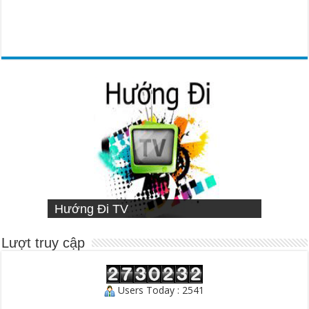
VIETNAMESE MISSIONARY
Hướng Đi TV
Sống Đạo
INSTITUTE
Người Chăn Bầy
Lượt truy cập
Users Today : 2541