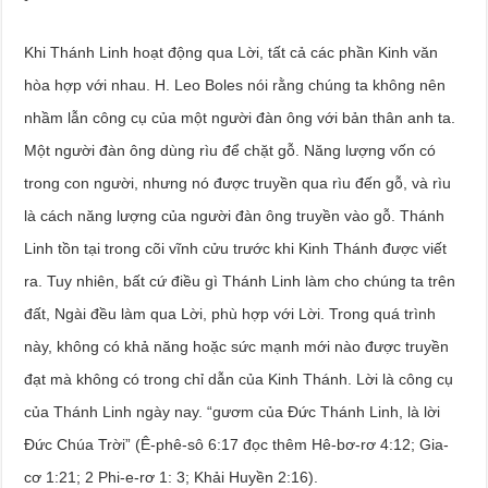
Khi Thánh Linh hoạt động qua Lời, tất cả các phần Kinh văn
hòa hợp với nhau. H. Leo Boles nói rằng chúng ta không nên
nhầm lẫn công cụ của một người đàn ông với bản thân anh ta.
Một người đàn ông dùng rìu để chặt gỗ. Năng lượng vốn có
trong con người, nhưng nó được truyền qua rìu đến gỗ, và rìu
là cách năng lượng của người đàn ông truyền vào gỗ. Thánh
Linh tồn tại trong cõi vĩnh cửu trước khi Kinh Thánh được viết
ra. Tuy nhiên, bất cứ điều gì Thánh Linh làm cho chúng ta trên
đất, Ngài đều làm qua Lời, phù hợp với Lời. Trong quá trình
này, không có khả năng hoặc sức mạnh mới nào được truyền
đạt mà không có trong chỉ dẫn của Kinh Thánh. Lời là công cụ
của Thánh Linh ngày nay. “gươm của Đức Thánh Linh, là lời
Đức Chúa Trời” (Ê-phê-sô 6:17 đọc thêm Hê-bơ-rơ 4:12; Gia-
cơ 1:21; 2 Phi-e-rơ 1: 3; Khải Huyền 2:16).