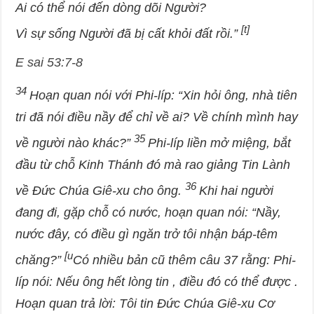
Ai có thể nói đến dòng dõi Người?
[t]
Vì sự sống Người đã bị cất khỏi đất rồi.”
E sai 53:7-8
34
Hoạn quan nói với Phi-líp: “Xin hỏi ông, nhà tiên
tri đã nói điều nầy để chỉ về ai? Về chính mình hay
35
về người nào khác?”
Phi-líp liền mở miệng, bắt
đầu từ chỗ Kinh Thánh đó mà rao giảng Tin Lành
36
về Đức Chúa Giê-xu cho ông.
Khi hai người
đang đi, gặp chỗ có nước, hoạn quan nói: “Nầy,
nước đây, có điều gì ngăn trở tôi nhận báp-têm
[u
chăng?”
Có nhiều bản cũ thêm câu 37 rằng: Phi-
líp nói: Nếu ông hết lòng tin , điều đó có thể được .
Hoạn quan trả lời: Tôi tin Đức Chúa Giê-xu Cơ