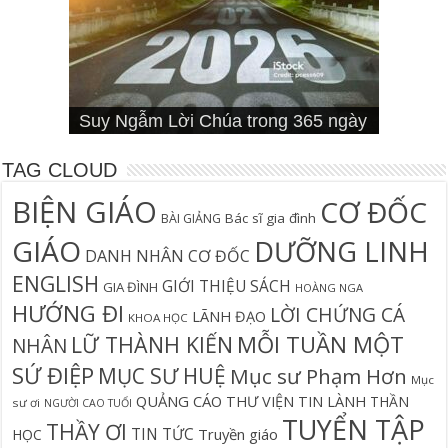
Cơn Đại Nạn Và Hội Thánh (bản
4 Signs You Aren’t Walking In Your
Suy Ngẫm Tân Ước Với Warren W.
Suy Ngẫm Lời Chúa trong 365 ngày
Đối diện lương tâm
Thần học thay thế
hiệu đính)
Suy Ngẫm Lời Chúa 365 Ngày
Hội Thánh sẽ trải qua cơn đại nạn?
Câu Cá Và Đánh Lưới Người
Calling
Thiên Lộ Lịch Trình
Wiersbe
TAG CLOUD
BIỆN GIÁO
CƠ ĐỐC
Bác sĩ gia đình
BÀI GIẢNG
GIÁO
DƯỠNG LINH
DANH NHÂN CƠ ĐỐC
ENGLISH
GIỚI THIỆU SÁCH
GIA ĐÌNH
HOÀNG NGA
HƯỚNG ĐI
LỜI CHỨNG CÁ
LÃNH ĐẠO
KHOA HỌC
MỖI TUẦN MỘT
LỮ THÀNH KIẾN
NHÂN
SỨ ĐIỆP
MỤC SƯ HUỆ
Mục sư Phạm Hơn
Mục
QUẢNG CÁO
THƯ VIỆN TIN LÀNH
THẦN
sư ơi
NGƯỜI CAO TUỔI
TUYỂN TẬP
THẦY ƠI
TIN TỨC
Truyền giáo
HỌC