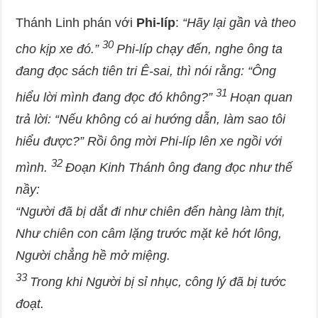
Thánh Linh phán với
Phi-líp
:
“Hãy lại gần và theo
30
cho kịp xe đó.”
Phi-líp chạy đến, nghe ông ta
đang đọc sách tiên tri Ê-sai, thì nói rằng: “Ông
31
hiểu lời mình đang đọc đó không?”
Hoạn quan
trả lời: “Nếu không có ai hướng dẫn, làm sao tôi
hiểu được?” Rồi ông mời Phi-líp lên xe ngồi với
32
mình.
Đoạn Kinh Thánh ông đang đọc như thế
nầy:
“Người đã bị dắt đi như chiên đến hàng làm thịt,
Như chiên con câm lặng trước mặt kẻ hớt lông,
Người chẳng hề mở miệng.
33
Trong khi Người bị sỉ nhục, công lý đã bị tước
đoạt.