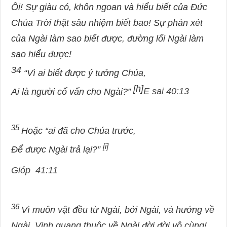
Ôi! Sự giàu có, khôn ngoan và hiểu biết của Đức
Chúa Trời thật sâu nhiệm biết bao! Sự phán xét
của Ngài làm sao biết được, đường lối Ngài làm
sao hiểu được!
34
“Vì ai biết được ý tưởng Chúa,
[h]
Ai là người cố vấn cho Ngài?”
E sai 40:13
35
Hoặc “ai đã cho Chúa trước,
[i]
Để được Ngài trả lại?”
Gióp 41:11
36
Vì muôn vật đều từ Ngài, bởi Ngài, và hướng về
Ngài. Vinh quang thuộc về Ngài đời đời vô cùng!