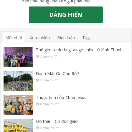
Bạn phải
đăng nhập
để gửi phản hồi.
DÂNG HIẾN
Mới nhất
Xem nhiều
Bình luận
Tags
Thế giới tự do là gì và góc nhìn từ Kinh Thánh
22 giờ trước
Đánh Mất Ơn Cứu Rỗi?
3 ngày trước
Thuộc tính của Chúa Jesus
4 ngày trước
Do thái – Cơ đốc giáo
8 ngày trước