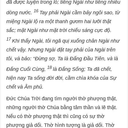
đã được luyện trong lò; tiếng Ngài như tiếng nhiều
16
dòng nước.
Tay phải Ngài cầm bảy ngôi sao, từ
miệng Ngài lộ ra một thanh gươm hai lưỡi thật
sắc; mặt Ngài như mặt trời chiếu sáng cực độ.
17
Khi thấy Ngài, tôi ngã quị xuống chân Ngài như
chết vậy. Nhưng Ngài đặt tay phải của Ngài trên
tôi, và bảo: ‘‘Đừng sợ, Ta là Đấng Đầu Tiên, và là
18
Đấng Cuối Cùng,
là Đấng Sống; Ta đã chết,
hiện nay Ta sống đời đời, cầm chìa khóa của Sự
chết và Âm phủ.
Đức Chúa Trời đang tìm người thờ phượng thật,
những người thờ Chúa bằng tâm thần và lẽ thật.
Nếu có thờ phượng thật thì cũng có sự thờ
phượng giả dối. Thờ hình tượng là giả dối. Thờ