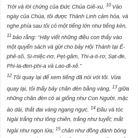
10
Trời và lời chứng của Đức Chúa Giê-xu.
Vào
ngày của Chúa, tôi được Thánh Linh cảm hóa, và
nghe phía sau tôi có một tiếng lớn như tiếng kèn,
11
bảo rằng: ‘‘Hãy viết những điều con thấy vào
một quyển sách và gửi cho bảy Hội Thánh tại Ê-
phê-sô, Si-miệc-nơ, Pẹt-găm, Thi-a-ti-rơ, Sạt-đe,
Phi-la-đen-phi-a và Lao-đi-xê.”
12
Tôi quay lại để xem tiếng đã nói với tôi. Vừa
13
quay lại, tôi thấy bảy chân đèn bằng vàng,
giữa
những chân đèn có ai giống như Con Người, mặc
14
áo dài, thắt đai vàng ngang ngực.
Đầu và tóc
Ngài trắng như lông chiên, trắng như tuyết; mắt
15
Ngài như ngọn lửa;
chân như đồng đánh bóng