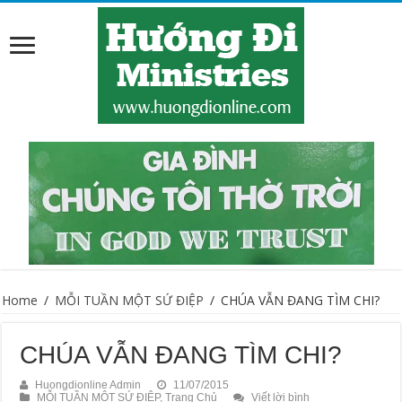
Home
/
MỖI TUẦN MỘT SỨ ĐIỆP
/
CHÚA VẪN ĐANG TÌM CHI?
CHÚA VẪN ĐANG TÌM CHI?
Huongdionline Admin
11/07/2015
MỖI TUẦN MỘT SỨ ĐIỆP
,
Trang Chủ
Viết lời bình