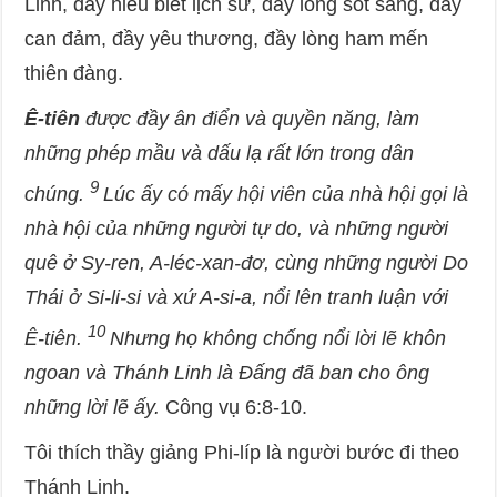
Linh, đầy hiểu biết lịch sử, đầy lòng sốt sắng, đầy
can đảm, đầy yêu thương, đầy lòng ham mến
thiên đàng.
Ê-tiên
được đầy ân điển và quyền năng, làm
những phép mầu và dấu lạ rất lớn trong dân
9
chúng.
Lúc ấy có mấy hội viên của nhà hội gọi là
nhà hội của những người tự do, và những người
quê ở Sy-ren, A-léc-xan-đơ, cùng những người Do
Thái ở Si-li-si và xứ A-si-a, nổi lên tranh luận với
10
Ê-tiên.
Nhưng họ không chống nổi lời lẽ khôn
ngoan và Thánh Linh là Đấng đã ban cho ông
những lời lẽ ấy.
Công vụ 6:8-10.
Tôi thích thầy giảng Phi-líp là người bước đi theo
Thánh Linh.