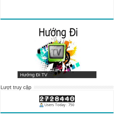
VIETNAMESE MISSIONARY
Hướng Đi TV
Sống Đạo
INSTITUTE
Người Chăn Bầy
Lượt truy cập
Users Today : 750