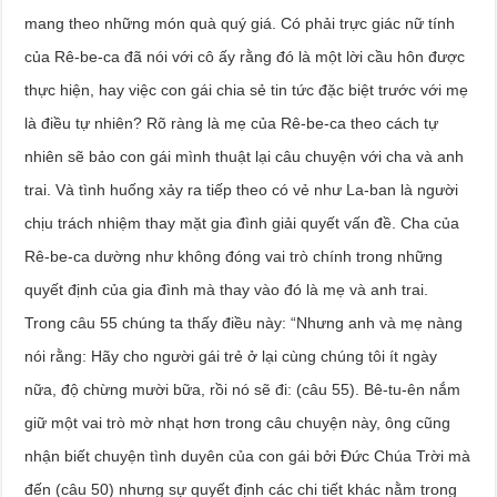
mang theo những món quà quý giá. Có phải trực giác nữ tính
của Rê-be-ca đã nói với cô ấy rằng đó là một lời cầu hôn được
thực hiện, hay việc con gái chia sẻ tin tức đặc biệt trước với mẹ
là điều tự nhiên? Rõ ràng là mẹ của Rê-be-ca theo cách tự
nhiên sẽ bảo con gái mình thuật lại câu chuyện với cha và anh
trai. Và tình huống xảy ra tiếp theo có vẻ như La-ban là người
chịu trách nhiệm thay mặt gia đình giải quyết vấn đề. Cha của
Rê-be-ca dường như không đóng vai trò chính trong những
quyết định của gia đình mà thay vào đó là mẹ và anh trai.
Trong câu 55 chúng ta thấy điều này: “Nhưng anh và mẹ nàng
nói rằng: Hãy cho người gái trẻ ở lại cùng chúng tôi ít ngày
nữa, độ chừng mười bữa, rồi nó sẽ đi: (câu 55). Bê-tu-ên nắm
giữ một vai trò mờ nhạt hơn trong câu chuyện này, ông cũng
nhận biết chuyện tình duyên của con gái bởi Đức Chúa Trời mà
đến (câu 50) nhưng sự quyết định các chi tiết khác nằm trong