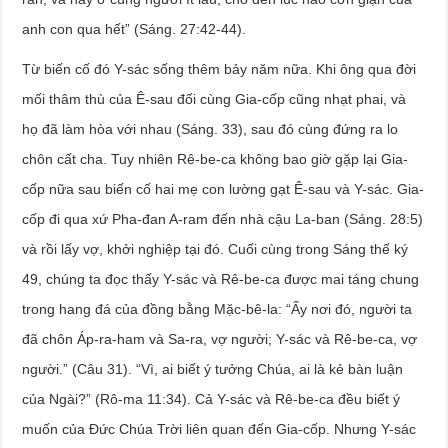
anh con qua hết” (Sáng. 27:42-44).
Từ biến cố đó Y-sác sống thêm bảy năm nữa. Khi ông qua đời
mối thâm thù của Ê-sau đối cùng Gia-cốp cũng nhạt phai, và
họ đã làm hòa với nhau (Sáng. 33), sau đó cùng đứng ra lo
chôn cất cha. Tuy nhiên Rê-be-ca không bao giờ gặp lại Gia-
cốp nữa sau biến cố hai mẹ con lường gạt Ê-sau và Y-sác. Gia-
cốp đi qua xứ Pha-đan A-ram đến nhà cậu La-ban (Sáng. 28:5)
và rồi lấy vợ, khởi nghiệp tại đó. Cuối cùng trong Sáng thế ký
49, chúng ta đọc thấy Y-sác và Rê-be-ca được mai táng chung
trong hang đá của đồng bằng Mặc-bê-la: “Ấy nơi đó, người ta
đã chôn Áp-ra-ham và Sa-ra, vợ người; Y-sác và Rê-be-ca, vợ
người.” (Câu 31). “Vì, ai biết ý tưởng Chúa, ai là kẻ bàn luận
của Ngài?” (Rô-ma 11:34). Cả Y-sác và Rê-be-ca đều biết ý
muốn của Đức Chúa Trời liên quan đến Gia-cốp. Nhưng Y-sác