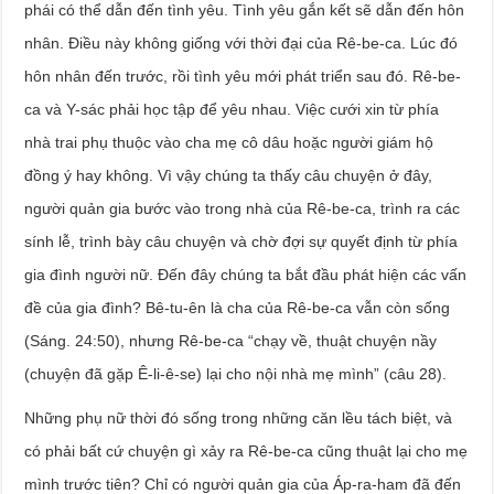
phái có thể dẫn đến tình yêu. Tình yêu gắn kết sẽ dẫn đến hôn
nhân. Điều này không giống với thời đại của Rê-be-ca. Lúc đó
hôn nhân đến trước, rồi tình yêu mới phát triển sau đó. Rê-be-
ca và Y-sác phải học tập để yêu nhau. Việc cưới xin từ phía
nhà trai phụ thuộc vào cha mẹ cô dâu hoặc người giám hộ
đồng ý hay không. Vì vậy chúng ta thấy câu chuyện ở đây,
người quản gia bước vào trong nhà của Rê-be-ca, trình ra các
sính lễ, trình bày câu chuyện và chờ đợi sự quyết định từ phía
gia đình người nữ. Đến đây chúng ta bắt đầu phát hiện các vấn
đề của gia đình? Bê-tu-ên là cha của Rê-be-ca vẫn còn sống
(Sáng. 24:50), nhưng Rê-be-ca “chạy về, thuật chuyện nầy
(chuyện đã gặp Ê-li-ê-se) lại cho nội nhà mẹ mình” (câu 28).
Những phụ nữ thời đó sống trong những căn lều tách biệt, và
có phải bất cứ chuyện gì xảy ra Rê-be-ca cũng thuật lại cho mẹ
mình trước tiên? Chỉ có người quản gia của Áp-ra-ham đã đến