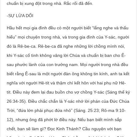
chuẩn bị xung đột trong nhà. Rắc rối đã đến.
-SỰ LỪA DỐI
Hầu hết mọi gia đình đều có một người biết “lắng nghe và thấu
hiểu” mọi chuyện trong nhà, và trong gia đình của Y-sác, người
đó là Rê-be-ca. Rê-be-ca đã nghe những lời chồng mình nói,
khi Y-sác cố tình không vâng lời Chúa và chuẩn bị ban cho Ê-
sau phước lành của con trưởng nam. Mọi người trong nhà đều
biết rằng Ê-sau là một người đàn ông không tin kính, anh ta kết
nghĩa với người Hê-tít và thậm chí kết hôn với hai phụ nữ Hê-
tít. Điều này đem lại đau buồn cho vợ chồng Y-sác (Sáng thế ký
26:34-35). Điều chắc chắn là Y-sác nhớ lời phán của Đức Chúa
Trời, “đứa lớn phải phục đứa nhỏ” (Sáng. 25:23; Rô-ma 9:10-
12), nhưng ông đã phớt lờ điều này. Nếu bạn biết mình sắp
chết, bạn sẽ làm gì? Đọc Kinh Thánh? Cầu nguyện với bạn