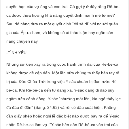
quyền hạn của vợ ông và con trai. Có gợi ý ở đây rằng Rê-be-
ca được thừa hưởng khả năng quyết định mạnh mẽ từ mẹ?
Sau đó nàng đưa ra một quyết định “tôi sẽ đi” với người quản
gia của Áp-ra-ham, và không có ai thảo luận hay ngăn cản
nàng chuyện này.
-TÌNH YÊU
Những sự kiện xảy ra trong cuộc hành trình dài của Rê-be-ca
không được đề cập đến. Một lần nữa chúng ta thấy bàn tay tể
trị của Đức Chúa Trời trong việc Y-sác chuẩn bị đón rước Rê-
be-ca. Khi Rê-be-ca đến từ đàng xa, Y-sác đang đi dạo suy
ngẫm trên cánh đồng. Y-sác “nhướng mắt lên, kìa ngó thấy lạc
đà đâu đi đến” (Sáng. 24:63) và rồi cô dâu xuất hiện. Không
cần giấy phép hoặc nghi lễ đặc biệt nào được bày ra để Y-sác
nhận Rê-be-ca làm vợ. “Y-sác bèn dẫn Rê-bê-ca vào trại của