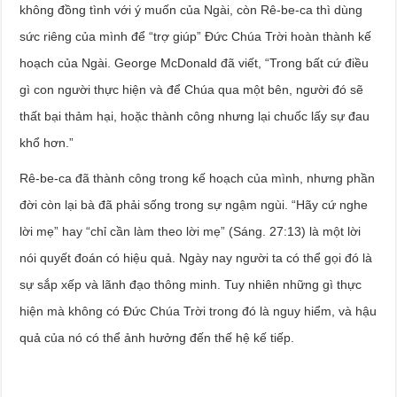
không đồng tình với ý muốn của Ngài, còn Rê-be-ca thì dùng
sức riêng của mình để “trợ giúp” Đức Chúa Trời hoàn thành kế
hoạch của Ngài. George McDonald đã viết, “Trong bất cứ điều
gì con người thực hiện và để Chúa qua một bên, người đó sẽ
thất bại thảm hại, hoặc thành công nhưng lại chuốc lấy sự đau
khổ hơn.”
Rê-be-ca đã thành công trong kế hoạch của mình, nhưng phần
đời còn lại bà đã phải sống trong sự ngậm ngùi. “Hãy cứ nghe
lời mẹ” hay “chỉ cần làm theo lời mẹ” (Sáng. 27:13) là một lời
nói quyết đoán có hiệu quả. Ngày nay người ta có thể gọi đó là
sự sắp xếp và lãnh đạo thông minh. Tuy nhiên những gì thực
hiện mà không có Đức Chúa Trời trong đó là nguy hiểm, và hậu
quả của nó có thể ảnh hưởng đến thế hệ kế tiếp.