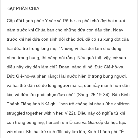
-SỰ PHÂN CHIA
Cặp đôi hạnh phúc Y-sác và Rê-be-ca phải chờ đợi hai mươi
năm trước khi Chúa ban cho những đứa con đầu tiên. Ngay
trước khi hai đứa con sinh đôi chào đời, đã có sự xung đột của
hai đứa trẻ trong lòng mẹ. “Nhưng vì thai đôi làm cho đụng
nhau trong bụng, thì nàng nói rằng: Nếu quả thật vậy, cớ sao
điều nầy xảy đến làm chi? Đoạn, nàng đi hỏi Đức Giê-hô-va.
Đức Giê-hô-va phán rằng: Hai nước hiện ở trong bụng ngươi,
và hai thứ dân sẽ do lòng ngươi mà ra; dân nầy mạnh hơn dân
kia, và đứa lớn phải phục đứa nhỏ” (Sáng. 25:19-34). Bản Kinh
Thánh Tiếng Anh NKJ ghi: “bọn trẻ chống lại nhau (the children
struggled together within her. V 22). Điều này có nghĩa từ khi
còn trong bụng mẹ, hai anh em Ê-sau và Gia-cốp đã hục hặc
với nhau. Khi hai trẻ sinh đối này lớn lên, Kinh Thánh ghi: “Ê-