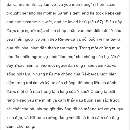
Sa-ra, mẹ mình, lấy làm vợ, và yêu mến nàng” (Then Isaac
brought her into his mother Sarah’s tent; and he took Rebekah
and she became his wife, and he loved her) (câu 67). Điều này
được mọi người mặc nhiên chấp nhận vào thời điểm đó. Y-sác
yêu mến người vợ xinh đẹp Rê-be-ca và nỗi buồn vì mẹ Sa-ra
qua đời phai nhạt dần theo năm tháng. Trong một chừng mực
nào đó nhiều người vợ phải “làm mẹ” cho chồng của họ. Và ở
đây Y-sác hiện ra như một người đàn ông nhiều cảm xúc và
sống nội tâm. Nhưng nếu mẹ chồng của Rê-be-ca luôn hiện
diện trong trái tim và ký ức của chồng, thì nàng liệu có dành
được một chỗ nào trong tấm lòng của Y-sác? Chúng ta biết
rằng Y-sác yêu mẹ mình và cảm thấy đau buồn sâu sắc trước
cái chết của bà, nhưng giờ đây ông đã có một người vợ yêu quí
xinh đẹp, và Rê-be-ca xứng đáng với tất cả tình cảm của ông
dành cho nàng.