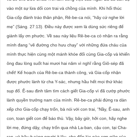
vào một sự lừa dối con trai và chồng của mình. Khi hối thúc
Gia-cốp đánh tráo thân phận, Rê-be-ca nói, “hãy cứ nghe lời
mẹ” (Sáng. 27:13). Điều này được xem là dùng sức riêng để
giành lấy ơn phước. Về sau này liệu Rê-be-ca có nhận ra rằng
mình đang “vẽ đường cho hưu chạy” với những đứa cháu của
mình thực hiện cùng một mánh khóe đối cùng Gia-cốp và khiến
ông đau lòng suốt hai mươi hai năm vì nghĩ rằng Giô-sép đã
chết! Kế hoạch của Rê-be-ca thành công, và Gia-cốp nhận
được phước lành từ cha Y-sác, nhưng hầu hết mọi thứ khác
sụp đổ. Ê-sau định tâm tìm cách giết Gia-cốp vì đã cướp phước
lành quyền trưởng nam của mình. Rê-be-ca phải đứng ra dàn
xếp cho Gia-cốp chạy trốn, bà nói với con trai, “Nầy, Ê-sau, anh
con, toan giết con để báo thù. Vậy, bây giờ, hỡi con, hãy nghe
lời mẹ, đứng dậy, chạy trốn qua nhà La-ban, cậu con, tại Cha-
ran, và hãy ở cùng người ít lâu, cho đến lúc nào cơn giận của