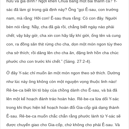
hữu và gia đình? Ngợi khen Chúa bằng một bài thánh ca? Y-
sác đã làm gì trong giả định này? Ông “gọi Ê-sau, con trưởng
nam, mà rằng: Hỡi con! Ê-sau thưa rằng: Có con đây. Người
bèn nói rằng: Nầy, cha đã già rồi, chẳng biết ngày nào phải
chết; vậy bây giờ, cha xin con hãy lấy khí giới, ống tên và cung
con, ra đồng săn thịt rừng cho cha, dọn một món ngon tùy theo
cha sở thích; rồi dâng lên cho cha ăn, đặng linh hồn cha chúc
phước cho con trước khi chết.” (Sáng. 27:2-4).
Ở đây Y-sác chỉ muốn ăn một món ngon theo sở thích. Dường
như lúc này ông không còn một nguyện vọng thuộc linh nào!
Rê-be-ca biết lời tỏ bày của chồng dành cho Ê-sau, và bà đã
lên một kế hoạch đánh tráo hoàn hảo. Rê-be-ca lừa dối Y-sác
trong khi thực hiện kế hoạch hoán đổi Gia-cốp giả dạng thành
Ê-sau. Rê-be-ca muốn chắc chắn rằng phước lành từ Y-sác sẽ
được chuyển giao cho Gia-cốp, chứ không cho phải Ê-sau. Và