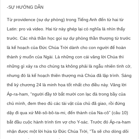
-SỰ HƯỚNG DẪN
Từ providence (sự dự phòng) trong Tiếng Anh đến từ hai từ
Latin: pro và video. Hai từ này ghép lại có nghĩa là nhìn thấy
trước. Các nhà thần học gọi sự dự phòng thần thượng từ trước
là kế hoạch của Đức Chúa Trời dành cho con người để hoàn
thành ý muốn của Ngài. Là những con cái vâng lời Chúa thì
những gì xảy ra cho chúng ta không phải là ngẫu nhiên tình cờ,
nhưng đó là kế hoạch thiên thượng mà Chúa đã lập trình. Sáng
thế ký chương 24 là minh họa tốt nhất cho điều này. Vâng lời
Áp-ra-ham, “người đầy tớ bắt mười con lạc đà trong bầy của
chủ mình, đem theo đủ các tài vật của chủ đã giao, rồi đứng
dậy đi qua xứ Mê-sô-bô-ta-mi, đến thành của Na-cô” (câu 10)
bắt đầu cuộc hành trình tìm vợ cho Y-sác. Trước đó Áp-ra-ham
nhận được một lời hứa từ Đức Chúa Trời, “Ta sẽ cho dòng dõi