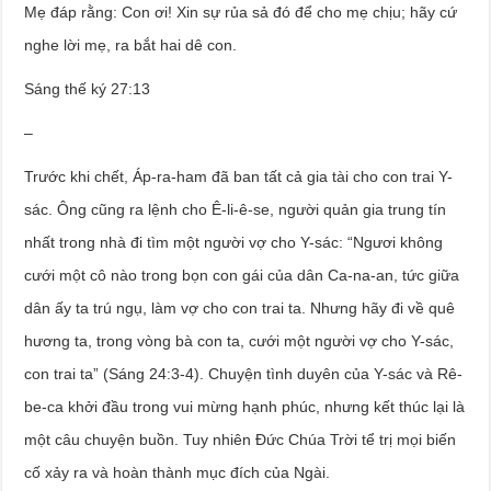
Mẹ đáp rằng: Con ơi! Xin sự rủa sả đó để cho mẹ chịu; hãy cứ
nghe lời mẹ, ra bắt hai dê con.
Sáng thế ký 27:13
–
Trước khi chết, Áp-ra-ham đã ban tất cả gia tài cho con trai Y-
sác. Ông cũng ra lệnh cho Ê-li-ê-se, người quản gia trung tín
nhất trong nhà đi tìm một người vợ cho Y-sác: “Ngươi không
cưới một cô nào trong bọn con gái của dân Ca-na-an, tức giữa
dân ấy ta trú ngụ, làm vợ cho con trai ta. Nhưng hãy đi về quê
hương ta, trong vòng bà con ta, cưới một người vợ cho Y-sác,
con trai ta” (Sáng 24:3-4). Chuyện tình duyên của Y-sác và Rê-
be-ca khởi đầu trong vui mừng hạnh phúc, nhưng kết thúc lại là
một câu chuyện buồn. Tuy nhiên Đức Chúa Trời tể trị mọi biến
cố xảy ra và hoàn thành mục đích của Ngài.