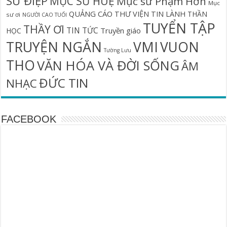
SỨ ĐIỆP
MỤC SƯ HUỆ
Mục sư Phạm Hơn
Mục
QUẢNG CÁO
THƯ VIỆN TIN LÀNH
THẦN
sư ơi
NGƯỜI CAO TUỔI
TUYỂN TẬP
THẦY ƠI
TIN TỨC
Truyền giáo
HỌC
TRUYỆN NGẮN
VMI
VUON
Tường Lưu
THO
VĂN HÓA VÀ ĐỜI SỐNG
ÂM
ĐỨC TIN
NHẠC
FACEBOOK