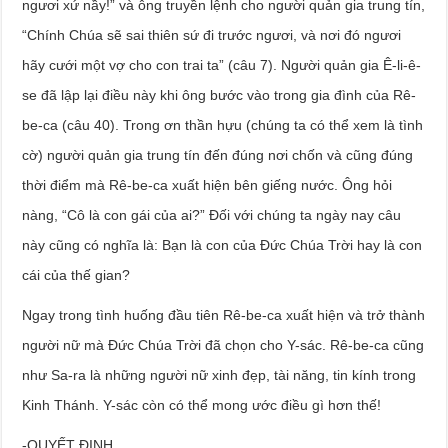
ngươi xứ nầy!” và ông truyền lệnh cho người quản gia trung tín,
“Chính Chúa sẽ sai thiên sứ đi trước ngươi, và nơi đó ngươi
hãy cưới một vợ cho con trai ta” (câu 7). Người quản gia Ê-li-ê-
se đã lập lại điều này khi ông bước vào trong gia đình của Rê-
be-ca (câu 40). Trong ơn thần hựu (chúng ta có thể xem là tình
cờ) người quản gia trung tín đến đúng nơi chốn và cũng đúng
thời điểm mà Rê-be-ca xuất hiện bên giếng nước. Ông hỏi
nàng, “Cô là con gái của ai?” Đối với chúng ta ngày nay câu
này cũng có nghĩa là: Bạn là con của Đức Chúa Trời hay là con
cái của thế gian?
Ngay trong tình huống đầu tiên Rê-be-ca xuất hiện và trở thành
người nữ mà Đức Chúa Trời đã chọn cho Y-sác. Rê-be-ca cũng
như Sa-ra là những người nữ xinh đẹp, tài năng, tin kính trong
Kinh Thánh. Y-sác còn có thể mong ước điều gì hơn thế!
-QUYẾT ĐỊNH