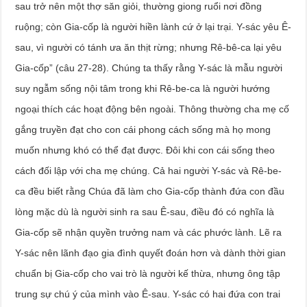
sau trở nên một thợ săn giỏi, thường giong ruổi nơi đồng
ruộng; còn Gia-cốp là người hiền lành cứ ở lại trại. Y-sác yêu Ê-
sau, vì người có tánh ưa ăn thịt rừng; nhưng Rê-bê-ca lại yêu
Gia-cốp” (câu 27-28). Chúng ta thấy rằng Y-sác là mẫu người
suy ngẫm sống nội tâm trong khi Rê-be-ca là người hướng
ngoại thích các hoạt động bên ngoài. Thông thường cha mẹ cố
gắng truyền đạt cho con cái phong cách sống mà họ mong
muốn nhưng khó có thể đạt được. Đôi khi con cái sống theo
cách đối lập với cha mẹ chúng. Cả hai người Y-sác và Rê-be-
ca đều biết rằng Chúa đã làm cho Gia-cốp thành đứa con đầu
lòng mặc dù là người sinh ra sau Ê-sau, điều đó có nghĩa là
Gia-cốp sẽ nhận quyền trưởng nam và các phước lành. Lẽ ra
Y-sác nên lãnh đạo gia đình quyết đoán hơn và dành thời gian
chuẩn bị Gia-cốp cho vai trò là người kế thừa, nhưng ông tập
trung sự chú ý của mình vào Ê-sau. Y-sác có hai đứa con trai