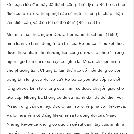
kế hoạch lừa đảo này đã thành công. Triết lý mà Rê-be-ca theo
đuổi có từ xa xưa trong một câu cổ ngữ: “chúng ta chấp nhận
làm điều xấu, và điều tốt có thể đến” (Rô-ma 3:8).
Một nhà thần học người Đức là Hermann Busebaun (1650)
bình luận về hành động “mưu trí” của Rê-be-ca, “nếu kết thúc
được thừa nhận, thì phương tiện cũng được cho phép.” Trong
ngôn ngữ hiện đại điều này có nghĩa là: Mục đích biện minh
cho phương tiện. Chúng ta làm thế nào để hiểu động cơ bên
trong tấm lòng của Rê-be-ca? Rê-be-ca yêu Gia-cốp và biết
rằng phước lành từ chồng của mình sẽ được chuyển giao cho
Gia-cốp. Nhưng bà không có đủ sự mạnh dạn để đối diện với
Y-sác trong vấn đề này. Đức Chúa Trời ở về phía với Rê-be-ca.
Và lời hứa về một Đấng Mê-si sẽ ra từ dòng dõi của Y-sác.
Nhưng Rê-be-ca không có đức tin để rút cánh tay của mình ra,
và để cho Đức Chúa Trời làm công việc của Ngài. Bà đã can dự