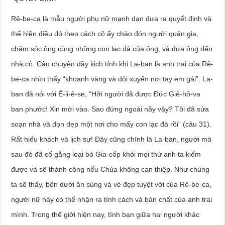
Rê-be-ca là mẫu người phụ nữ mạnh dạn đưa ra quyết định và
thể hiện điều đó theo cách cô ấy chào đón người quản gia,
chăm sóc ông cùng những con lạc đà của ông, và đưa ông đến
nhà cô. Câu chuyện đầy kịch tính khi La-ban là anh trai của Rê-
be-ca nhìn thấy “khoanh vàng và đôi xuyến nơi tay em gái”. La-
ban đã nói với Ê-li-ê-se, “Hỡi người đã được Đức Giê-hô-va
ban phước! Xin mời vào. Sao đứng ngoài nầy vậy? Tôi đã sửa
soạn nhà và dọn dẹp một nơi cho mấy con lạc đà rồi” (câu 31).
Rất hiếu khách và lịch sự! Đây cũng chính là La-ban, người mà
sau đó đã cố gắng loại bỏ Gia-cốp khỏi mọi thứ anh ta kiếm
được và sẽ thành công nếu Chúa không can thiệp. Như chúng
ta sẽ thấy, bên dưới ân sủng và vẻ đẹp tuyệt vời của Rê-be-ca,
người nữ này có thể nhận ra tính cách và bản chất của anh trai
mình. Trong thế giới hiện nay, tình bạn giữa hai người khác