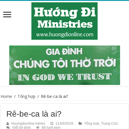
Home
/
Tổng hợp
/
Rê-be-ca là ai?
Rê-be-ca là ai?
Huongdionline Admin
21/04/2026
Tổng hợp
,
Trang Chủ
Viết lời bình
68 lượt xem