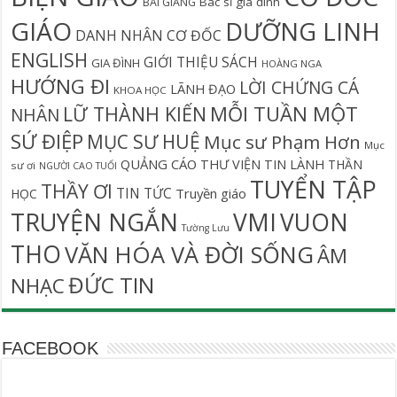
Bác sĩ gia đình
BÀI GIẢNG
GIÁO
DƯỠNG LINH
DANH NHÂN CƠ ĐỐC
ENGLISH
GIỚI THIỆU SÁCH
GIA ĐÌNH
HOÀNG NGA
HƯỚNG ĐI
LỜI CHỨNG CÁ
LÃNH ĐẠO
KHOA HỌC
MỖI TUẦN MỘT
LỮ THÀNH KIẾN
NHÂN
SỨ ĐIỆP
MỤC SƯ HUỆ
Mục sư Phạm Hơn
Mục
QUẢNG CÁO
THƯ VIỆN TIN LÀNH
THẦN
sư ơi
NGƯỜI CAO TUỔI
TUYỂN TẬP
THẦY ƠI
TIN TỨC
Truyền giáo
HỌC
TRUYỆN NGẮN
VMI
VUON
Tường Lưu
THO
VĂN HÓA VÀ ĐỜI SỐNG
ÂM
ĐỨC TIN
NHẠC
FACEBOOK