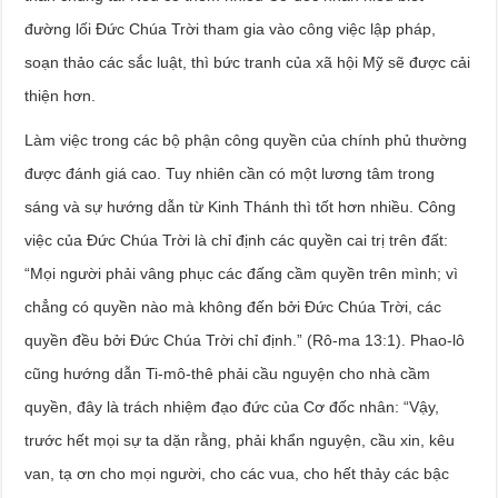
đường lối Đức Chúa Trời tham gia vào công việc lập pháp,
soạn thảo các sắc luật, thì bức tranh của xã hội Mỹ sẽ được cải
thiện hơn.
Làm việc trong các bộ phận công quyền của chính phủ thường
được đánh giá cao. Tuy nhiên cần có một lương tâm trong
sáng và sự hướng dẫn từ Kinh Thánh thì tốt hơn nhiều. Công
việc của Đức Chúa Trời là chỉ định các quyền cai trị trên đất:
“Mọi người phải vâng phục các đấng cầm quyền trên mình; vì
chẳng có quyền nào mà không đến bởi Đức Chúa Trời, các
quyền đều bởi Đức Chúa Trời chỉ định.” (Rô-ma 13:1). Phao-lô
cũng hướng dẫn Ti-mô-thê phải cầu nguyện cho nhà cầm
quyền, đây là trách nhiệm đạo đức của Cơ đốc nhân: “Vậy,
trước hết mọi sự ta dặn rằng, phải khẩn nguyện, cầu xin, kêu
van, tạ ơn cho mọi người, cho các vua, cho hết thảy các bậc