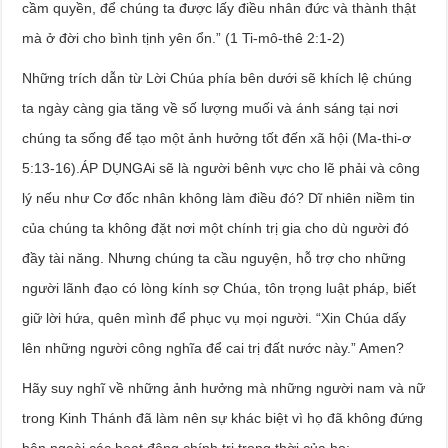
cầm quyền, để chúng ta được lấy điều nhân đức và thành thật
mà ở đời cho bình tịnh yên ổn.” (1 Ti-mô-thê 2:1-2)
Những trích dẫn từ Lời Chúa phía bên dưới sẽ khích lệ chúng
ta ngày càng gia tăng về số lượng muối và ánh sáng tại nơi
chúng ta sống để tạo một ảnh hưởng tốt đến xã hội (Ma-thi-ơ
5:13-16).ÁP DỤNGAi sẽ là người bênh vực cho lẽ phải và công
lý nếu như Cơ đốc nhân không làm điều đó? Dĩ nhiên niềm tin
của chúng ta không đặt nơi một chính trị gia cho dù người đó
đầy tài năng. Nhưng chúng ta cầu nguyện, hỗ trợ cho những
người lãnh đạo có lòng kính sợ Chúa, tôn trọng luật pháp, biết
giữ lời hứa, quên mình để phục vụ mọi người. “Xin Chúa dấy
lên những người công nghĩa để cai trị đất nước này.” Amen?
Hãy suy nghĩ về những ảnh hưởng mà những người nam và nữ
trong Kinh Thánh đã làm nên sự khác biệt vì họ đã không đứng