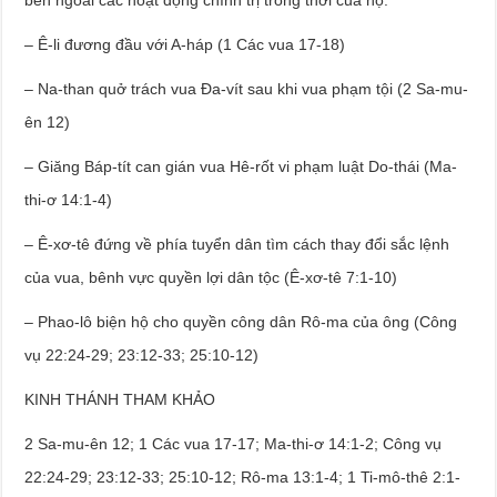
bên ngoài các hoạt động chính trị trong thời của họ:
– Ê-li đương đầu với A-háp (1 Các vua 17-18)
– Na-than quở trách vua Đa-vít sau khi vua phạm tội (2 Sa-mu-
ên 12)
– Giăng Báp-tít can gián vua Hê-rốt vi phạm luật Do-thái (Ma-
thi-ơ 14:1-4)
– Ê-xơ-tê đứng về phía tuyển dân tìm cách thay đổi sắc lệnh
của vua, bênh vực quyền lợi dân tộc (Ê-xơ-tê 7:1-10)
– Phao-lô biện hộ cho quyền công dân Rô-ma của ông (Công
vụ 22:24-29; 23:12-33; 25:10-12)
KINH THÁNH THAM KHẢO
2 Sa-mu-ên 12; 1 Các vua 17-17; Ma-thi-ơ 14:1-2; Công vụ
22:24-29; 23:12-33; 25:10-12; Rô-ma 13:1-4; 1 Ti-mô-thê 2:1-