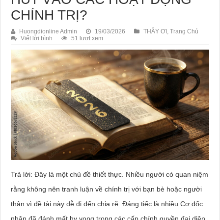
CHÍNH TRỊ?
Huongdionline Admin
19/03/2026
THẦY ƠI
,
Trang Chủ
Viết lời bình
51 lượt xem
Trả lời: Đây là một chủ đề thiết thực. Nhiều người có quan niệm
rằng không nên tranh luận về chính trị với bạn bè hoặc người
thân vì đề tài này dễ đi đến chia rẽ. Đáng tiếc là nhiều Cơ đốc
nhân đã đánh mất hy vọng trong các cấp chính quyền đại diện