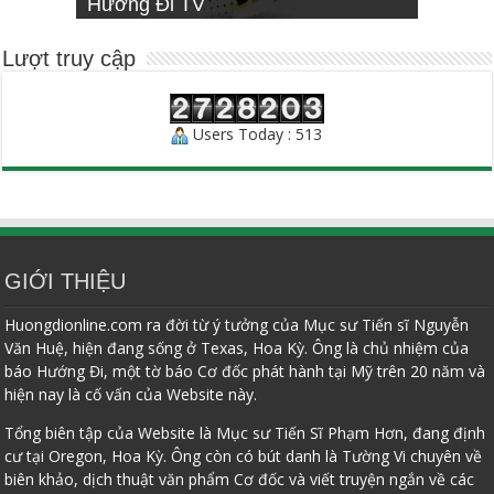
Hướng Đi TV
Sống Đạo
INSTITUTE
Người Chăn Bầy
Lượt truy cập
Users Today : 513
GIỚI THIỆU
Huongdionline.com ra đời từ ý tưởng của Mục sư Tiến sĩ Nguyễn
Văn Huệ, hiện đang sống ở Texas, Hoa Kỳ. Ông là chủ nhiệm của
báo Hướng Đi, một tờ báo Cơ đốc phát hành tại Mỹ trên 20 năm và
hiện nay là cố vấn của Website này.
Tổng biên tập của Website là Mục sư Tiến Sĩ Phạm Hơn, đang định
cư tại Oregon, Hoa Kỳ. Ông còn có bút danh là Tường Vi chuyên về
biên khảo, dịch thuật văn phẩm Cơ đốc và viết truyện ngắn về các