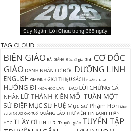
Cơn Đại Nạn Và Hội Thánh (bản
4 Signs You Aren’t Walking In Your
Suy Ngẫm Tân Ước Với Warren W.
Suy Ngẫm Lời Chúa trong 365 ngày
Đối diện lương tâm
Thần học thay thế
hiệu đính)
Suy Ngẫm Lời Chúa 365 Ngày
Hội Thánh sẽ trải qua cơn đại nạn?
Câu Cá Và Đánh Lưới Người
Calling
Thiên Lộ Lịch Trình
Wiersbe
TAG CLOUD
BIỆN GIÁO
CƠ ĐỐC
Bác sĩ gia đình
BÀI GIẢNG
GIÁO
DƯỠNG LINH
DANH NHÂN CƠ ĐỐC
ENGLISH
GIỚI THIỆU SÁCH
GIA ĐÌNH
HOÀNG NGA
HƯỚNG ĐI
LỜI CHỨNG CÁ
LÃNH ĐẠO
KHOA HỌC
MỖI TUẦN MỘT
LỮ THÀNH KIẾN
NHÂN
SỨ ĐIỆP
MỤC SƯ HUỆ
Mục sư Phạm Hơn
Mục
QUẢNG CÁO
THƯ VIỆN TIN LÀNH
THẦN
sư ơi
NGƯỜI CAO TUỔI
TUYỂN TẬP
THẦY ƠI
TIN TỨC
Truyền giáo
HỌC