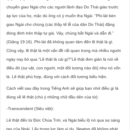
chuyển giao Ngài cho các người lãnh đạo Do Thái giáo trước
áp lực của họ, mặc dù ông có ý muốn tha Ngài. “Phi-lát bèn
giao Ngài cho chúng (các thầy tế lễ của dân Do Thái) đặng
đóng đinh trên thập tự giá. Vậy, chúng bắt Ngài và dẫn đi.”
(Giăng 19:16). Phi-lát đã không quan tâm đến lẽ thật là gì.
Cũng vậy, lẽ thật là một vấn đề rất quan trọng mà nhiều người
ngày nay bỏ qua.“Lẽ thật là cái gì?”Lẽ thật đơn giản là nói về
điều đó (sự vật, con người, một đối tượng nào đó) như nó vốn
là. Lẽ thật phù hợp, đúng với cách đối tượng biểu hiện.
Cách viết sau đây trong Tiếng Anh sẽ giúp bạn nhớ điều gì là
đúng về lẽ thật (chú ý những chữ đầu tiên của từ):
-Transcendent (Siêu việt):
Lẽ thật đến từ Đức Chúa Trời, và Ngài biểu lộ nó qua sự sáng
tạo của Ngài. Lấy trọng lực làm ví dụ. Newton đã không phát