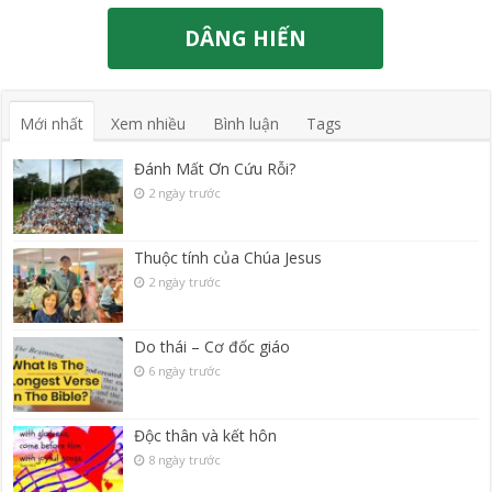
DÂNG HIẾN
Mới nhất
Xem nhiều
Bình luận
Tags
Đánh Mất Ơn Cứu Rỗi?
2 ngày trước
Thuộc tính của Chúa Jesus
2 ngày trước
Do thái – Cơ đốc giáo
6 ngày trước
Độc thân và kết hôn
8 ngày trước