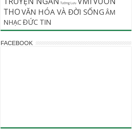
TRUYỆN NGẮN
VMI
VUON
Tường Lưu
THO
VĂN HÓA VÀ ĐỜI SỐNG
ÂM
ĐỨC TIN
NHẠC
FACEBOOK