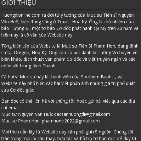
GIỚI THIỆU
Huongdionline.com ra đời từ ý tưởng của Mục sư Tiến sĩ Nguyễn
Văn Huệ, hiện đang sống ở Texas, Hoa Kỳ. Ông là chủ nhiệm của
báo Hướng Đi, một tờ báo Cơ đốc phát hành tại Mỹ trên 20 năm và
hiện nay là cố vấn của Website này.
Tổng biên tập của Website là Mục sư Tiến Sĩ Phạm Hơn, đang định
cư tại Oregon, Hoa Kỳ. Ông còn có bút danh là Tường Vi chuyên về
biên khảo, dịch thuật văn phẩm Cơ đốc và viết truyện ngắn về các
nhân vật trong Kinh Thánh.
Cả hai vị Mục sư này là thành viên của Southern Baptist, và
Website này phổ biến các bài viết phản ánh những giá trị phổ quát
của Cơ đốc giáo.
Bạn đọc có thể liên hệ với chúng tôi, hoặc gửi bài viết qua các địa
chỉ email:
Mục sư Nguyễn Văn Huệ:
dacsanhuongdi@gmail.com
Mục sư Phạm Hơn:
phamhonvi2022@gmail.com
Mọi trích dẫn lấy từ Website này cần phải ghi rõ nguồn. Chúng tôi
trân trọng mọi lời cầu thay, hợp tác và hỗ trợ từ bạn đọc để duy trì