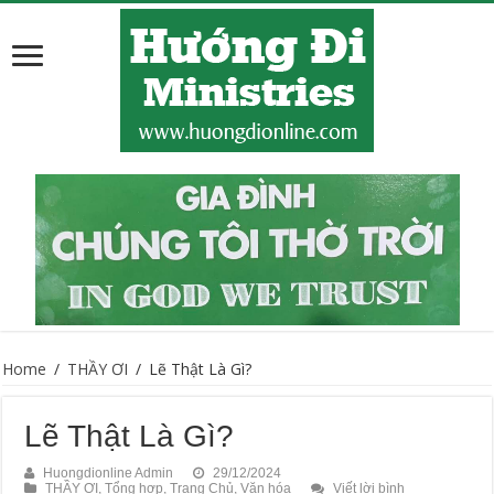
Home
/
THẦY ƠI
/
Lẽ Thật Là Gì?
Lẽ Thật Là Gì?
Huongdionline Admin
29/12/2024
THẦY ƠI
,
Tổng hợp
,
Trang Chủ
,
Văn hóa
Viết lời bình