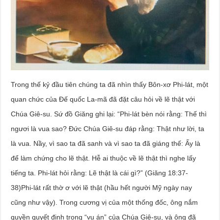
Trong thế kỷ đầu tiên chúng ta đã nhìn thấy Bôn-xơ Phi-lát, một
quan chức của Đế quốc La-mã đã đặt câu hỏi về lẽ thật với
Chúa Giê-su. Sứ đồ Giăng ghi lại: “Phi-lát bèn nói rằng: Thế thì
ngươi là vua sao? Đức Chúa Giê-su đáp rằng: Thật như lời, ta
là vua. Nầy, vì sao ta đã sanh và vì sao ta đã giáng thế: Ấy là
để làm chứng cho lẽ thật. Hễ ai thuộc về lẽ thật thì nghe lấy
tiếng ta. Phi-lát hỏi rằng: Lẽ thật là cái gì?” (Giăng 18:37-
38)Phi-lát rất thờ ơ với lẽ thật (hầu hết người Mỹ ngày nay
cũng như vậy). Trong cương vị của một thống đốc, ông nắm
quyền quyết định trong “vụ án” của Chúa Giê-su, và ông đã