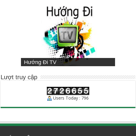
VIETNAMESE MISSIONARY
Hướng Đi TV
Sống Đạo
INSTITUTE
Người Chăn Bầy
Lượt truy cập
Users Today : 796