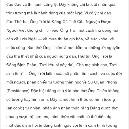
đạo đức và thi hành công lý. Đây không chỉ là luật nhân quả
trừu tượng mà là hành động của một Ngôi Vị có ý chí đạo
đức.Thứ ba, Ông Trời là Đấng Có Thể Cầu Nguyện Được.
Người Việt không chỉ ‘tin vào’ Ông Trời một cách thụ động mà
còn cầu xin Ngài — về mưa thuận gió hòa, về sức khỏe, về
cuộc sống. Bàn thờ Ông Thiên là nơi diễn ra những lời nguyện
cầu tha thiết nhất của người nông dân.Thứ tư, Ông Trời là
Đấng Định Phận. ‘Trời kêu ai nấy dạ’, ‘Cha mẹ sinh con, Trời
sinh tính’ — Ông Trời kiểm soát số phận, tính cách, và cuộc đời
mỗi người, phản chiếu tư tưởng thần học về Sự Quan Phòng
(Providence).Đặc biệt đáng chú ý là bàn thờ Ông Thiên không
có tượng hay hình ảnh. Đây là một hình thức vô hình tượng
(aniconic) tự nhiên, phản ánh nhận thức rằng Đấng được thờ
phụng vượt trội hơn mọi hình thức vật chất có thể diễn đạt —
một đặc điểm hội tụ đáng kinh ngạc với lệnh cấm hình tượng