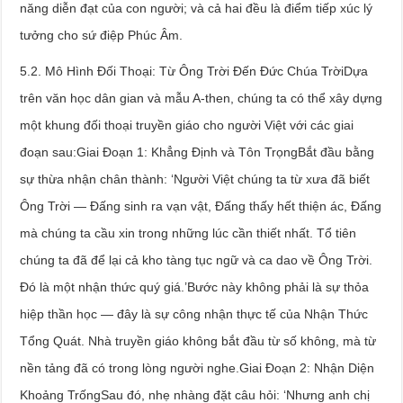
năng diễn đạt của con người; và cả hai đều là điểm tiếp xúc lý
tưởng cho sứ điệp Phúc Âm.
5.2. Mô Hình Đối Thoại: Từ Ông Trời Đến Đức Chúa TrờiDựa
trên văn học dân gian và mẫu A-then, chúng ta có thể xây dựng
một khung đối thoại truyền giáo cho người Việt với các giai
đoạn sau:Giai Đoạn 1: Khẳng Định và Tôn TrọngBắt đầu bằng
sự thừa nhận chân thành: ‘Người Việt chúng ta từ xưa đã biết
Ông Trời — Đấng sinh ra vạn vật, Đấng thấy hết thiện ác, Đấng
mà chúng ta cầu xin trong những lúc cần thiết nhất. Tổ tiên
chúng ta đã để lại cả kho tàng tục ngữ và ca dao về Ông Trời.
Đó là một nhận thức quý giá.’Bước này không phải là sự thỏa
hiệp thần học — đây là sự công nhận thực tế của Nhận Thức
Tổng Quát. Nhà truyền giáo không bắt đầu từ số không, mà từ
nền tảng đã có trong lòng người nghe.Giai Đoạn 2: Nhận Diện
Khoảng TrốngSau đó, nhẹ nhàng đặt câu hỏi: ‘Nhưng anh chị