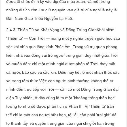
được tổ chức định kỳ vào dịp đầu mùa xuân, và một trong
những di tích còn lưu giữ nguyên vẹn giá trị của nghi lễ này là
Đàn Nam Giao Triều Nguyễn tại Huế.
2.4.3. Thiên Tử và Khát Vọng về Đấng Trung GianKhái niệm
‘Thiên tử’ — Con Trời — mang một ý nghĩa truyền giáo học sâu
sắc khi nhìn qua lăng kính Phúc Âm. Trong vũ trụ quan phong
kiến, nhà vua đóng vai trò người trung gian duy nhất giữa Trời
và muôn dân: chỉ một mình ngài được phép tế Trời, thay mặt
cả nước báo cáo và cầu xin. Điều này tiết lộ một nhận thức sâu
xa trong tâm thức Việt: con người bình thường không thể tự
mình đến trực tiếp với Trời — cần có một Đấng Trung Gian đại
diện.Tuy nhiên, ở đây cũng lộ ra một ‘khoảng trống thần học’
tương tự như sẽ được phân tích ở Phần III. Vị ‘Thiên tử’ trần
thế chỉ là một con người hữu hạn, tội lỗi, cần phải ‘trai giới’ để
tự thanh tẩy, và quyền trung gian của ngài chỉ giới hạn trong