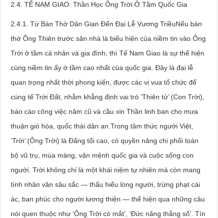
2.4. TẾ NAM GIAO: Thần Học Ông Trời Ở Tầm Quốc Gia
2.4.1. Từ Bàn Thờ Dân Gian Đến Đại Lễ Vương TriềuNếu bàn
thờ Ông Thiên trước sân nhà là biểu hiện của niềm tin vào Ông
Trời ở tầm cá nhân và gia đình, thì Tế Nam Giao là sự thể hiện
cùng niềm tin ấy ở tầm cao nhất của quốc gia. Đây là đại lễ
quan trọng nhất thời phong kiến, được các vị vua tổ chức để
cúng tế Trời Đất, nhằm khẳng định vai trò ‘Thiên tử’ (Con Trời),
báo cáo công việc năm cũ và cầu xin Thần linh ban cho mưa
thuận gió hòa, quốc thái dân an.Trong tâm thức người Việt,
‘Trời’ (Ông Trời) là Đấng tối cao, có quyền năng chi phối toàn
bộ vũ trụ, mùa màng, vận mệnh quốc gia và cuộc sống con
người. Trời không chỉ là một khái niệm tự nhiên mà còn mang
tính nhân văn sâu sắc — thấu hiểu lòng người, trừng phạt cái
ác, ban phúc cho người lương thiện — thể hiện qua những câu
nói quen thuộc như ‘Ông Trời có mắt’, ‘Đức năng thắng số’. Tín