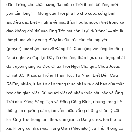
dân.‘Trông cho chân cứng đá mềm / Trời thanh bể lặng mới
yên tấm lòng’ — Mong cầu Trời phù hộ cho cuộc sống bình
an.Điều đặc biệt ý nghĩa về mặt thần học là người Việt trong ca
dao không chỉ ‘tin’ vào Ông Trời mà còn ‘lạy’ và ‘trông’ — tức là
thờ phụng và hy vọng. Đây là cấu trúc của cầu nguyện
(prayer): sự nhận thức về Đấng Tối Cao cộng với lòng tin rằng
Ngài nghe và đáp lại. Đây là nền tảng thần học quan trọng nhất
để truyền giảng về Đức Chúa Trời Ngôi Cha qua Chúa Jêsus
Christ.3.3. Khoảng Trống Thần Học: Từ Nhận Biết Đến Cứu
RỗiTuy nhiên, luận án cần trung thực nhận ra giới hạn của thần
học dân gian Việt. Dù người Việt có nhận thức sâu sắc về Ông
Trời như Đấng Sáng Tạo và Đấng Công Bình, nhưng trong hệ
thống tín ngưỡng dân gian vẫn thiếu vắng những chân lý cốt
lõi: Ông Trời trong tâm thức dân gian là Đấng được tôn thờ từ
xa, không có nhân vật Trung Gian (Mediator) cụ thể. Không có