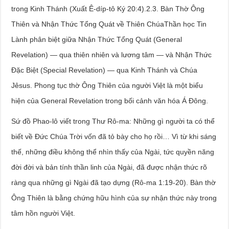
trong Kinh Thánh (Xuất Ê-díp-tô Ký 20:4).2.3. Bàn Thờ Ông
Thiên và Nhận Thức Tổng Quát về Thiên ChúaThần học Tin
Lành phân biệt giữa Nhận Thức Tổng Quát (General
Revelation) — qua thiên nhiên và lương tâm — và Nhận Thức
Đặc Biệt (Special Revelation) — qua Kinh Thánh và Chúa
Jêsus. Phong tục thờ Ông Thiên của người Việt là một biểu
hiện của General Revelation trong bối cảnh văn hóa Á Đông.
Sứ đồ Phao-lô viết trong Thư Rô-ma: Những gì người ta có thể
biết về Đức Chúa Trời vốn đã tỏ bày cho họ rồi… Vì từ khi sáng
thế, những điều không thể nhìn thấy của Ngài, tức quyền năng
đời đời và bản tính thần linh của Ngài, đã được nhận thức rõ
ràng qua những gì Ngài đã tạo dựng (Rô-ma 1:19-20). Bàn thờ
Ông Thiên là bằng chứng hữu hình của sự nhận thức này trong
tâm hồn người Việt.