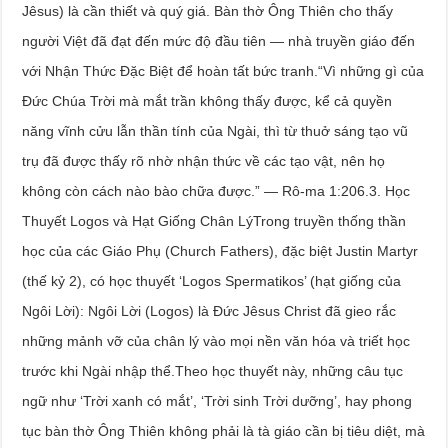
Jêsus) là cần thiết và quý giá. Bàn thờ Ông Thiên cho thấy
người Việt đã đạt đến mức độ đầu tiên — nhà truyền giáo đến
với Nhận Thức Đặc Biệt để hoàn tất bức tranh.“Vì những gì của
Đức Chúa Trời mà mắt trần không thấy được, kể cả quyền
năng vĩnh cửu lẫn thần tính của Ngài, thì từ thuở sáng tạo vũ
trụ đã được thấy rõ nhờ nhận thức về các tạo vật, nên họ
không còn cách nào bào chữa được.” — Rô-ma 1:206.3. Học
Thuyết Logos và Hạt Giống Chân LýTrong truyền thống thần
học của các Giáo Phụ (Church Fathers), đặc biệt Justin Martyr
(thế kỷ 2), có học thuyết ‘Logos Spermatikos’ (hạt giống của
Ngôi Lời): Ngôi Lời (Logos) là Đức Jêsus Christ đã gieo rắc
những mảnh vỡ của chân lý vào mọi nền văn hóa và triết học
trước khi Ngài nhập thể.Theo học thuyết này, những câu tục
ngữ như ‘Trời xanh có mắt’, ‘Trời sinh Trời dưỡng’, hay phong
tục bàn thờ Ông Thiên không phải là tà giáo cần bị tiêu diệt, mà