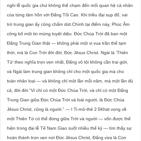
nghi lễ quốc gia chứ không thể chạm đến mối quan hệ cá nhân
của từng tâm hồn với Đấng Tối Cao. Khi triều đại sụp đổ, vai
trò trung gian ấy cũng chấm dứt.Chính tại điểm này, Phúc Âm
công bố một tin mừng tuyệt diệu: Đức Chúa Trời đã ban một
Đấng Trung Gian thật — không phải một vị vua trần thế tạm
thời, mà là Con Trời đời đời, Đức Jêsus Christ. Ngài là ‘Thiên
Tử’ theo nghĩa trọn vẹn nhất, Đấng vô tội không cần trai giới,
và Ngài làm trung gian không chỉ cho một quốc gia mà cho
toàn nhân loại — và không chỉ một lần mỗi năm, mà một lần đủ
cả, đời đời.“Vì chỉ có một Đức Chúa Trời, và chỉ có một Đấng
Trung Gian giữa Đức Chúa Trời và loài người, là Đức Chúa
Jêsus Christ, cũng là người.” — I Ti-mô-thê 2:5Khát vọng về
một Thiên Tử có thể đứng giữa Trời và người — vốn được thể
hiện trong đại lễ Tế Nam Giao suốt nhiều thế kỷ — tìm thấy sự
hoàn thành trọn vẹn nơi Đức Jêsus Christ, Đấng vừa là Con