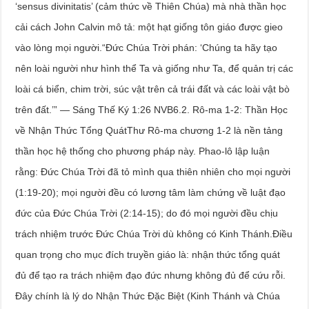
‘sensus divinitatis’ (cảm thức về Thiên Chúa) mà nhà thần học
cải cách John Calvin mô tả: một hạt giống tôn giáo được gieo
vào lòng mọi người.“Đức Chúa Trời phán: ‘Chúng ta hãy tạo
nên loài người như hình thể Ta và giống như Ta, để quản trị các
loài cá biển, chim trời, súc vật trên cả trái đất và các loài vật bò
trên đất.’” — Sáng Thế Ký 1:26 NVB6.2. Rô-ma 1-2: Thần Học
về Nhận Thức Tổng QuátThư Rô-ma chương 1-2 là nền tảng
thần học hệ thống cho phương pháp này. Phao-lô lập luận
rằng: Đức Chúa Trời đã tỏ mình qua thiên nhiên cho mọi người
(1:19-20); mọi người đều có lương tâm làm chứng về luật đạo
đức của Đức Chúa Trời (2:14-15); do đó mọi người đều chịu
trách nhiệm trước Đức Chúa Trời dù không có Kinh Thánh.Điều
quan trọng cho mục đích truyền giáo là: nhận thức tổng quát
đủ để tạo ra trách nhiệm đạo đức nhưng không đủ để cứu rỗi.
Đây chính là lý do Nhận Thức Đặc Biệt (Kinh Thánh và Chúa