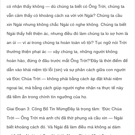
có nhận thấy không — dù chúng ta biết có Ông Trời, chúng ta
vẫn cảm thấy có khoảng cách xa vời với Ngài? Chúng ta cầu
xin Ngài nhưng không chắc Ngài có nghe không. Chúng ta biết
Ngài thấy hết thiện ác, nhưng điều đó làm chúng ta lo sợ hơn là
an ủi — vì ai trong chúng ta hoàn toàn vô tội? Tục ngữ nói Trời
thưởng thiện phạt ác — vậy chúng ta, những người không
hoàn hảo, đứng ở đâu trước mắt Ông Trời?’Đây là thời điểm để
dẫn vào khái niệm tội lỗi (sin) và sự phân cách giữa con người
và Đức Chúa Trời — không phải bằng cách áp đặt khái niệm
ngoại lai, mà bằng cách giúp người nghe nhận ra thực tế này
đã tiềm ẩn trong chính tín ngưỡng của họ.
Giai Đoạn 3: Công Bố Tin MừngĐây là trọng tâm: ‘Đức Chúa
Trời — Ông Trời mà anh chị đã thờ phụng và cầu xin — Ngài
biết khoảng cách đó. Và Ngài đã làm điều mà không ai dám