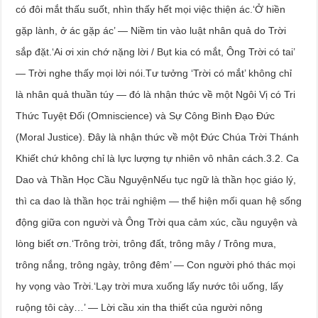
có đôi mắt thấu suốt, nhìn thấy hết mọi việc thiện ác.‘Ở hiền
gặp lành, ở ác gặp ác’ — Niềm tin vào luật nhân quả do Trời
sắp đặt.‘Ai ơi xin chớ nặng lời / Bụt kia có mắt, Ông Trời có tai’
— Trời nghe thấy mọi lời nói.Tư tưởng ‘Trời có mắt’ không chỉ
là nhân quả thuần túy — đó là nhận thức về một Ngôi Vị có Tri
Thức Tuyệt Đối (Omniscience) và Sự Công Bình Đạo Đức
(Moral Justice). Đây là nhận thức về một Đức Chúa Trời Thánh
Khiết chứ không chỉ là lực lượng tự nhiên vô nhân cách.3.2. Ca
Dao và Thần Học Cầu NguyệnNếu tục ngữ là thần học giáo lý,
thì ca dao là thần học trải nghiệm — thể hiện mối quan hệ sống
động giữa con người và Ông Trời qua cảm xúc, cầu nguyện và
lòng biết ơn.‘Trông trời, trông đất, trông mây / Trông mưa,
trông nắng, trông ngày, trông đêm’ — Con người phó thác mọi
hy vọng vào Trời.‘Lạy trời mưa xuống lấy nước tôi uống, lấy
ruộng tôi cày…’ — Lời cầu xin tha thiết của người nông