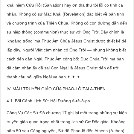
khái niệm Cứu Rỗi (Salvation) hay ơn tha thứ tội lỗi có tính cá
nhân. Không có sự Mặc Khải (Revelation) đặc biệt về bản tính
và chương trình của Thiên Chúa. Không có con đường dẫn đến
sự hiệp thông (communion) thực sự với Ông Trời.Đây chính là
‘khoảng trống’ mà Phúc Âm Chúa Jêsus Christ được thiết kế để
lấp đầy. Người Việt cảm nhận có Ông Trời — nhưng không biết
cách đến gần Ngài. Phúc Âm công bố: Đức Chúa Trời mà bạn
đã cảm nhận ấy đã sai Con Ngài là Jêsus Christ đến để trở
thành cầu nối giữa Ngài và bạn.✦ ✦ ✦
IV. MẪU TRUYỀN GIÁO CỦA PHAO-LÔ TẠI A-THEN
4.1. Bối Cảnh Lịch Sử: Hội Đường A-rê-ô-pa
Công Vụ Các Sứ Đồ chương 17 ghi lại một trong những sự kiện
truyền giáo quan trọng nhất trong lịch sử Cơ Đốc giáo. Khoảng
năm 50 sau Công nguyên, Sứ đồ Phao-lô đến Athens (A-then)