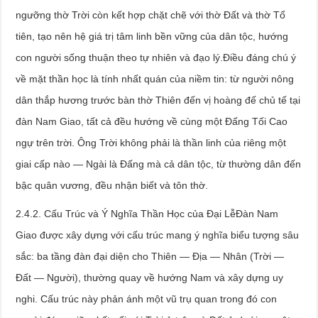
ngưỡng thờ Trời còn kết hợp chặt chẽ với thờ Đất và thờ Tổ
tiên, tạo nên hệ giá trị tâm linh bền vững của dân tộc, hướng
con người sống thuận theo tự nhiên và đạo lý.Điều đáng chú ý
về mặt thần học là tính nhất quán của niềm tin: từ người nông
dân thắp hương trước bàn thờ Thiên đến vị hoàng đế chủ tế tại
đàn Nam Giao, tất cả đều hướng về cùng một Đấng Tối Cao
ngự trên trời. Ông Trời không phải là thần linh của riêng một
giai cấp nào — Ngài là Đấng mà cả dân tộc, từ thường dân đến
bậc quân vương, đều nhận biết và tôn thờ.
2.4.2. Cấu Trúc và Ý Nghĩa Thần Học của Đại LễĐàn Nam
Giao được xây dựng với cấu trúc mang ý nghĩa biểu tượng sâu
sắc: ba tầng đàn đại diện cho Thiên — Địa — Nhân (Trời —
Đất — Người), thường quay về hướng Nam và xây dựng uy
nghi. Cấu trúc này phản ánh một vũ trụ quan trong đó con