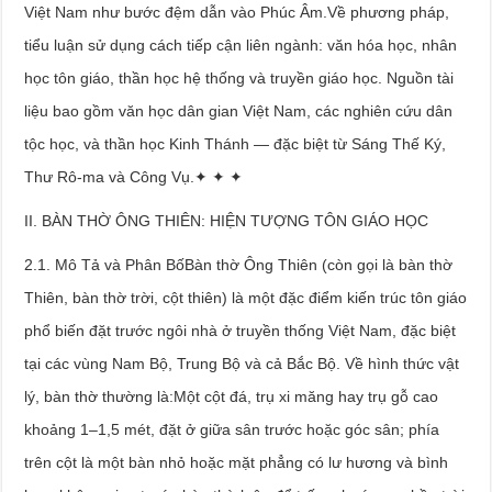
Việt Nam như bước đệm dẫn vào Phúc Âm.Về phương pháp,
tiểu luận sử dụng cách tiếp cận liên ngành: văn hóa học, nhân
học tôn giáo, thần học hệ thống và truyền giáo học. Nguồn tài
liệu bao gồm văn học dân gian Việt Nam, các nghiên cứu dân
tộc học, và thần học Kinh Thánh — đặc biệt từ Sáng Thế Ký,
Thư Rô-ma và Công Vụ.✦ ✦ ✦
II. BÀN THỜ ÔNG THIÊN: HIỆN TƯỢNG TÔN GIÁO HỌC
2.1. Mô Tả và Phân BốBàn thờ Ông Thiên (còn gọi là bàn thờ
Thiên, bàn thờ trời, cột thiên) là một đặc điểm kiến trúc tôn giáo
phổ biến đặt trước ngôi nhà ở truyền thống Việt Nam, đặc biệt
tại các vùng Nam Bộ, Trung Bộ và cả Bắc Bộ. Về hình thức vật
lý, bàn thờ thường là:Một cột đá, trụ xi măng hay trụ gỗ cao
khoảng 1–1,5 mét, đặt ở giữa sân trước hoặc góc sân; phía
trên cột là một bàn nhỏ hoặc mặt phẳng có lư hương và bình