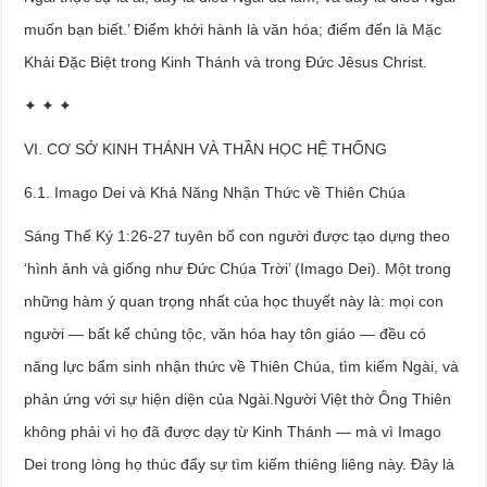
muốn bạn biết.’ Điểm khởi hành là văn hóa; điểm đến là Mặc
Khải Đặc Biệt trong Kinh Thánh và trong Đức Jêsus Christ.
✦ ✦ ✦
VI. CƠ SỞ KINH THÁNH VÀ THẦN HỌC HỆ THỐNG
6.1. Imago Dei và Khả Năng Nhận Thức về Thiên Chúa
Sáng Thế Ký 1:26-27 tuyên bố con người được tạo dựng theo
‘hình ảnh và giống như Đức Chúa Trời’ (Imago Dei). Một trong
những hàm ý quan trọng nhất của học thuyết này là: mọi con
người — bất kể chủng tộc, văn hóa hay tôn giáo — đều có
năng lực bẩm sinh nhận thức về Thiên Chúa, tìm kiếm Ngài, và
phản ứng với sự hiện diện của Ngài.Người Việt thờ Ông Thiên
không phải vì họ đã được dạy từ Kinh Thánh — mà vì Imago
Dei trong lòng họ thúc đẩy sự tìm kiếm thiêng liêng này. Đây là