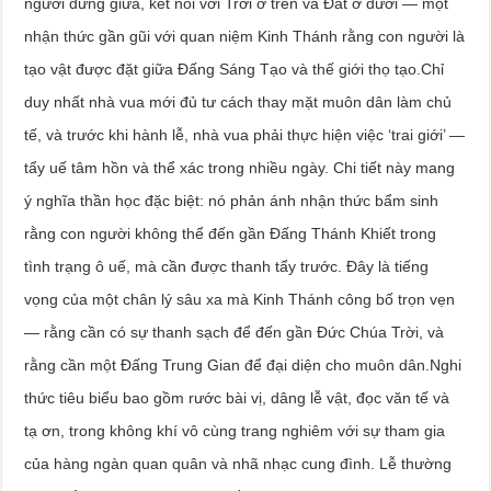
người đứng giữa, kết nối với Trời ở trên và Đất ở dưới — một
nhận thức gần gũi với quan niệm Kinh Thánh rằng con người là
tạo vật được đặt giữa Đấng Sáng Tạo và thế giới thọ tạo.Chỉ
duy nhất nhà vua mới đủ tư cách thay mặt muôn dân làm chủ
tế, và trước khi hành lễ, nhà vua phải thực hiện việc ‘trai giới’ —
tẩy uế tâm hồn và thể xác trong nhiều ngày. Chi tiết này mang
ý nghĩa thần học đặc biệt: nó phản ánh nhận thức bẩm sinh
rằng con người không thể đến gần Đấng Thánh Khiết trong
tình trạng ô uế, mà cần được thanh tẩy trước. Đây là tiếng
vọng của một chân lý sâu xa mà Kinh Thánh công bố trọn vẹn
— rằng cần có sự thanh sạch để đến gần Đức Chúa Trời, và
rằng cần một Đấng Trung Gian để đại diện cho muôn dân.Nghi
thức tiêu biểu bao gồm rước bài vị, dâng lễ vật, đọc văn tế và
tạ ơn, trong không khí vô cùng trang nghiêm với sự tham gia
của hàng ngàn quan quân và nhã nhạc cung đình. Lễ thường