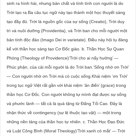
sinh ra hình hài, nhưng bản chất và tính tình con người là do
Trời tạo ra.Ba câu tục ngữ này tạo thành một học thuyết sáng
tạo đầy đủ: Trời là nguồn gốc của sự sống (Creatio), Trời duy
trì và nuôi dưỡng (Providentia), và Trời ban cho mỗi người một
bản tính độc đáo (Imago Dei in varietate). Điều này hội tụ đáng
kể với thần học sáng tạo Cơ Đốc giáo. b. Thần Học Sự Quan
Phòng (Theology of Providence)‘Trời cho ai nấy hưởng’ —
Phúc phận, của cải mỗi người là do Trời ban.‘Sống nhờ ơn Trời’
— Con người nhờ ơn Trời mà có cuộc sống.Khái niệm ‘ơn Trời’
trong tục ngữ Việt rất gần với khái niệm ‘ân điển’ (grace) trong
thần học Cơ Đốc. Con người không tự mình đạt được sự sống
và phước lành — tất cả là quà tặng từ Đấng Tối Cao. Đây là
nhận thức về contingency (sự lệ thuộc tạo vật) — một trong
những nền tảng của thần học tự nhiên. c. Thần Học Đạo Đức
và Luật Công Bình (Moral Theology)‘Trời xanh có mắt’ — Trời