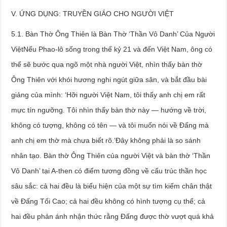
V. ỨNG DỤNG: TRUYỀN GIÁO CHO NGƯỜI VIỆT
5.1. Bàn Thờ Ông Thiên là Bàn Thờ ‘Thần Vô Danh’ Của Người
ViệtNếu Phao-lô sống trong thế kỷ 21 và đến Việt Nam, ông có
thể sẽ bước qua ngõ một nhà người Việt, nhìn thấy bàn thờ
Ông Thiên với khói hương nghi ngút giữa sân, và bắt đầu bài
giảng của mình: ‘Hỡi người Việt Nam, tôi thấy anh chị em rất
mực tín ngưỡng. Tôi nhìn thấy bàn thờ này — hướng về trời,
không có tượng, không có tên — và tôi muốn nói về Đấng mà
anh chị em thờ mà chưa biết rõ.’Đây không phải là so sánh
nhân tạo. Bàn thờ Ông Thiên của người Việt và bàn thờ ‘Thần
Vô Danh’ tại A-then có điểm tương đồng về cấu trúc thần học
sâu sắc: cả hai đều là biểu hiện của một sự tìm kiếm chân thật
về Đấng Tối Cao; cả hai đều không có hình tượng cụ thể; cả
hai đều phản ánh nhận thức rằng Đấng được thờ vượt quá khả