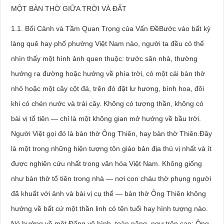
MỘT BÀN THỜ GIỮA TRỜI VÀ ĐẤT
1.1. Bối Cảnh và Tầm Quan Trọng của Vấn ĐềBước vào bất kỳ
làng quê hay phố phường Việt Nam nào, người ta đều có thể
nhìn thấy một hình ảnh quen thuộc: trước sân nhà, thường
hướng ra đường hoặc hướng về phía trời, có một cái bàn thờ
nhỏ hoặc một cây cột đá, trên đó đặt lư hương, bình hoa, đôi
khi có chén nước và trái cây. Không có tượng thần, không có
bài vị tổ tiên — chỉ là một không gian mở hướng về bầu trời.
Người Việt gọi đó là bàn thờ Ông Thiên, hay bàn thờ Thiên.Đây
là một trong những hiện tượng tôn giáo bản địa thú vị nhất và ít
được nghiên cứu nhất trong văn hóa Việt Nam. Không giống
như bàn thờ tổ tiên trong nhà — nơi con cháu thờ phụng người
đã khuất với ảnh và bài vị cụ thể — bàn thờ Ông Thiên không
hướng về bất cứ một thần linh có tên tuổi hay hình tượng nào.
Nó hướng về một Đấng vô hình, toàn năng, ngự trên cao: Ông