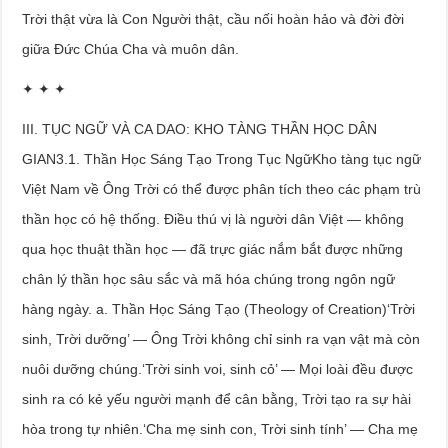
Trời thật vừa là Con Người thật, cầu nối hoàn hảo và đời đời
giữa Đức Chúa Cha và muôn dân.
✦ ✦ ✦
III. TỤC NGỮ VÀ CA DAO: KHO TÀNG THẦN HỌC DÂN
GIAN3.1. Thần Học Sáng Tạo Trong Tục NgữKho tàng tục ngữ
Việt Nam về Ông Trời có thể được phân tích theo các phạm trù
thần học có hệ thống. Điều thú vị là người dân Việt — không
qua học thuật thần học — đã trực giác nắm bắt được những
chân lý thần học sâu sắc và mã hóa chúng trong ngôn ngữ
hàng ngày. a. Thần Học Sáng Tạo (Theology of Creation)‘Trời
sinh, Trời dưỡng’ — Ông Trời không chỉ sinh ra vạn vật mà còn
nuôi dưỡng chúng.‘Trời sinh voi, sinh cỏ’ — Mọi loài đều được
sinh ra có kẻ yếu người mạnh để cân bằng, Trời tạo ra sự hài
hòa trong tự nhiên.‘Cha mẹ sinh con, Trời sinh tính’ — Cha mẹ