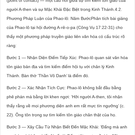
(point of contact) — một cầu nối giữa sự tìm kiếm tôn giáo của
người A-then và sự Mặc Khải Đặc Biệt trong Kinh Thánh.4.2.
Phương Pháp Luận của Phao-lô: Năm BướcPhân tích bài giảng
của Phao-lô tại hội đường A-rê-o-pa (Công Vụ 17:22-31) cho
thấy một phương pháp truyền giáo liên văn hóa có cấu trúc rõ
ràng:
Bước 1 — Nhận Diện Điểm Tiếp Xúc: Phao-lô quan sát văn hóa
tôn giáo bản địa và tìm kiếm điểm hội tụ với chân lý Kinh
Thánh. Bàn thờ ‘Thần Vô Danh’ là điểm đó.
Bước 2 — Xác Nhận Tích Cực: Phao-lô không bắt đầu bằng
phê phán mà bằng lời khen ngợi: ‘Hỡi người A-then, tôi nhận
thấy rằng về mọi phương diện anh em rất mực tín ngưỡng’ (c.
22). Ông tôn trọng sự tìm kiếm tôn giáo chân thật của họ.
Bước 3 — Xây Cầu Từ Nhận Biết Đến Mặc Khải: ‘Đấng mà anh