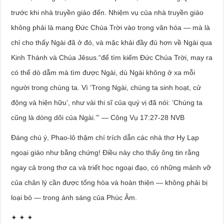
trước khi nhà truyền giáo đến. Nhiệm vụ của nhà truyền giáo
không phải là mang Đức Chúa Trời vào trong văn hóa — mà là
chỉ cho thấy Ngài đã ở đó, và mặc khải đầy đủ hơn về Ngài qua
Kinh Thánh và Chúa Jêsus.“để tìm kiếm Đức Chúa Trời, may ra
có thể dò dẫm mà tìm được Ngài, dù Ngài không ở xa mỗi
người trong chúng ta. Vì ‘Trong Ngài, chúng ta sinh hoạt, cử
động và hiện hữu’, như vài thi sĩ của quý vị đã nói: ‘Chúng ta
cũng là dòng dõi của Ngài.’” — Công Vụ 17:27-28 NVB
Đáng chú ý, Phao-lô thậm chí trích dẫn các nhà thơ Hy Lạp
ngoại giáo như bằng chứng! Điều này cho thấy ông tin rằng
ngay cả trong thơ ca và triết học ngoại đạo, có những mảnh vỡ
của chân lý cần được tổng hòa và hoàn thiện — không phải bị
loại bỏ — trong ánh sáng của Phúc Âm.
✦ ✦ ✦