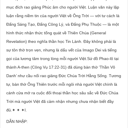
mục đích rao giảng Phúc âm cho người Việt. Luận văn này lập
luận rằng niềm tin của người Việt về Ông Trời — với tư cách là
Đấng Sáng Tạo, Đấng Công Lý, và Đấng Phụ Thuộc — là một
hình thức nhận thức tổng quát về Thiên Chúa (General
Revelation) theo nghĩa thần học Tin Lành. Đây không phải là
sự tôn thờ trọn vẹn, nhưng là dấu vết của Imago Dei và tiếng
gọi của lương tâm trong lòng mỗi người Việt.Sứ đồ Phao-lô tại
thành A-then (Công Vụ 17:22-31) đã dùng bàn thờ ‘Thần Vô
Danh’ như cầu nối rao giảng Đức Chúa Trời Hằng Sống. Tương
tự, bàn thờ Ông Thiên trước mỗi ngôi nhà người Việt chính là
cánh cửa mở ra cuộc đối thoại thần học sâu sắc về Đức Chúa
Trời mà người Việt đã cảm nhận nhưng chưa nhận biết đầy
đủ.✦ ✦ ✦I.
DẪN NHẬP: