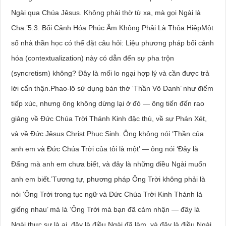
Ngài qua Chúa Jêsus. Không phải thờ từ xa, mà gọi Ngài là
Cha.’5.3. Bối Cảnh Hóa Phúc Âm Không Phải Là Thỏa HiệpMột
số nhà thần học có thể đặt câu hỏi: Liệu phương pháp bối cảnh
hóa (contextualization) này có dẫn đến sự pha trộn
(syncretism) không? Đây là mối lo ngại hợp lý và cần được trả
lời cẩn thận.Phao-lô sử dụng bàn thờ ‘Thần Vô Danh’ như điểm
tiếp xúc, nhưng ông không dừng lại ở đó — ông tiến đến rao
giảng về Đức Chúa Trời Thánh Kinh đặc thù, về sự Phán Xét,
và về Đức Jêsus Christ Phục Sinh. Ông không nói ‘Thần của
anh em và Đức Chúa Trời của tôi là một’ — ông nói ‘Đây là
Đấng mà anh em chưa biết, và đây là những điều Ngài muốn
anh em biết.’Tương tự, phương pháp Ông Trời không phải là
nói ‘Ông Trời trong tục ngữ và Đức Chúa Trời Kinh Thánh là
giống nhau’ mà là ‘Ông Trời mà bạn đã cảm nhận — đây là
Ngài thực sự là ai, đây là điều Ngài đã làm, và đây là điều Ngài