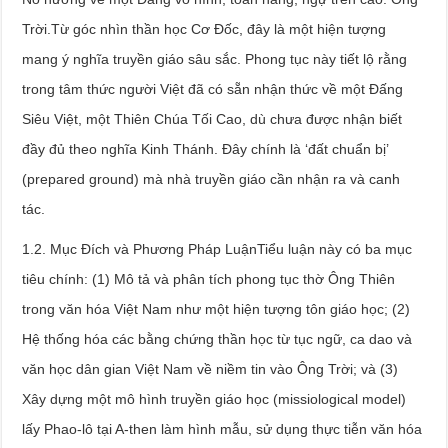
Trời.Từ góc nhìn thần học Cơ Đốc, đây là một hiện tượng
mang ý nghĩa truyền giáo sâu sắc. Phong tục này tiết lộ rằng
trong tâm thức người Việt đã có sẵn nhận thức về một Đấng
Siêu Việt, một Thiên Chúa Tối Cao, dù chưa được nhận biết
đầy đủ theo nghĩa Kinh Thánh. Đây chính là ‘đất chuẩn bị’
(prepared ground) mà nhà truyền giáo cần nhận ra và canh
tác.
1.2. Mục Đích và Phương Pháp LuậnTiểu luận này có ba mục
tiêu chính: (1) Mô tả và phân tích phong tục thờ Ông Thiên
trong văn hóa Việt Nam như một hiện tượng tôn giáo học; (2)
Hệ thống hóa các bằng chứng thần học từ tục ngữ, ca dao và
văn học dân gian Việt Nam về niềm tin vào Ông Trời; và (3)
Xây dựng một mô hình truyền giáo học (missiological model)
lấy Phao-lô tại A-then làm hình mẫu, sử dụng thực tiễn văn hóa