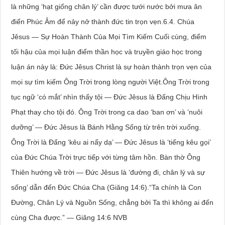
là những ‘hạt giống chân lý’ cần được tưới nước bởi mưa ân
điển Phúc Âm để nảy nở thành đức tin trọn vẹn.6.4. Chúa
Jêsus — Sự Hoàn Thành Của Mọi Tìm Kiếm Cuối cùng, điểm
tối hậu của mọi luận điểm thần học và truyền giáo học trong
luận án này là: Đức Jêsus Christ là sự hoàn thành trọn vẹn của
mọi sự tìm kiếm Ông Trời trong lòng người Việt.Ông Trời trong
tục ngữ ‘có mắt’ nhìn thấy tội — Đức Jêsus là Đấng Chịu Hình
Phạt thay cho tội đó. Ông Trời trong ca dao ‘ban ơn’ và ‘nuôi
dưỡng’ — Đức Jêsus là Bánh Hằng Sống từ trên trời xuống.
Ông Trời là Đấng ‘kêu ai nấy dạ’ — Đức Jêsus là ‘tiếng kêu gọi’
của Đức Chúa Trời trực tiếp với từng tâm hồn. Bàn thờ Ông
Thiên hướng về trời — Đức Jêsus là ‘đường đi, chân lý và sự
sống’ dẫn đến Đức Chúa Cha (Giăng 14:6).“Ta chính là Con
Đường, Chân Lý và Nguồn Sống, chẳng bởi Ta thì không ai đến
cùng Cha được.” — Giăng 14:6 NVB