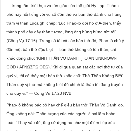
— trung tâm triết học và tôn giáo của thế giới Hy Lạp. Thành
phố này nổi tiếng với vô số đền thờ và bàn thờ dành cho hàng
trăm vị thần.Luca ghi chép: ‘Lúc Phao-lô đợi họ ở A-then, thấy
thành phố đầy dẫy thần tượng, lòng ông bừng bừng tức tối’
(Công Vụ 17:16). Trong số tất cả các bàn thờ đó, Phao-lô chú ý
đến một bàn thờ đặc biệt — bàn thờ không có tên thần, chỉ
khắc dòng chữ: ‘KÍNH THẦN VÔ DANH’ (TO AN UNKNOWN
GOD / ΑΓΝΩΣΤΩ ΘΕΩ).“Khi đi qua quan sát các nơi thờ tự của
quý vị, tôi có thấy một bàn thờ khắc chữ ‘Thờ Thần Không Biết’.
Thần quý vị thờ mà không biết đó chính là thần tôi đang truyền
cho quý vị.” — Công Vụ 17:23 NVB
Phao-lô không bác bỏ hay chế giễu bàn thờ ‘Thần Vô Danh’ đó.
Ông không nói: ‘Thần tượng của các người là sai lầm hoàn
toàn.’ Thay vào đó, ông sử dụng nó như một điểm tiếp xúc