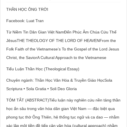
THẦN HỌC ÔNG TRỜI
Facebook: Luat Tran
Từ Niềm Tin Dân Gian Việt NamĐến Phúc Âm Chúa Cứu Thế
JêsusTHE THEOLOGY OF THE LORD OF HEAVENFrom the
Folk Faith of the Vietnamese’s To the Gospel of the Lord Jesus
Christ, the SaviorA Cultural Approach to the Vietnamese
Tiểu Luận Thần Học (Theological Essay)
Chuyên ngành: Thần Học Văn Hóa & Truyền Giáo HọcSola
Scriptura • Sola Gratia • Soli Deo Gloria
TÓM TẮT (ABSTRACT)Tiểu luận này nghiên cứu nền tảng thần
học ẩn sâu trong văn hóa dân gian Việt Nam — đặc biệt qua
phong tục thờ Ông Thiên, hệ thống tục ngữ và ca dao — nhằm
xác lập một tiền đề tiếp cận văn hóa (cultural approach) nhằm