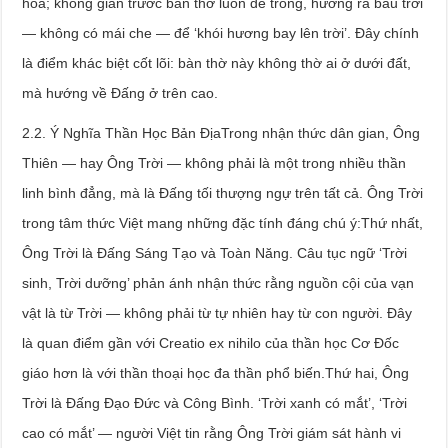
hoa; không gian trước bàn thờ luôn để trống, hướng ra bầu trời
— không có mái che — để ‘khói hương bay lên trời’. Đây chính
là điểm khác biệt cốt lõi: bàn thờ này không thờ ai ở dưới đất,
mà hướng về Đấng ở trên cao.
2.2. Ý Nghĩa Thần Học Bản ĐịaTrong nhận thức dân gian, Ông
Thiên — hay Ông Trời — không phải là một trong nhiều thần
linh bình đẳng, mà là Đấng tối thượng ngự trên tất cả. Ông Trời
trong tâm thức Việt mang những đặc tính đáng chú ý:Thứ nhất,
Ông Trời là Đấng Sáng Tạo và Toàn Năng. Câu tục ngữ ‘Trời
sinh, Trời dưỡng’ phản ánh nhận thức rằng nguồn cội của vạn
vật là từ Trời — không phải từ tự nhiên hay từ con người. Đây
là quan điểm gần với Creatio ex nihilo của thần học Cơ Đốc
giáo hơn là với thần thoại học đa thần phổ biến.Thứ hai, Ông
Trời là Đấng Đạo Đức và Công Bình. ‘Trời xanh có mắt’, ‘Trời
cao có mắt’ — người Việt tin rằng Ông Trời giám sát hành vi