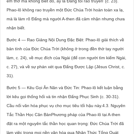
em thờ mà không biết đó, ấy là Đấng tôi rao truyền’ (c. 23).
Phao-lô không rao truyền một Đức Chúa Trời hoàn toàn xa lạ,
mà là làm rõ Đấng mà người A-then đã cảm nhận nhưng chưa
nhận biết.
Bước 4 — Rao Giảng Nội Dung Đặc Biệt: Phao-lô giải thích về
bản tính của Đức Chúa Trời (không ở trong đền thờ tay người
làm, c. 24), về mục đích của Ngài (để con người tìm kiếm Ngài,
c. 27), và về sự phán xét qua Đấng Được Lập (Jêsus Christ, c.
31).
Bước 5 — Kêu Gọi Ăn Năn và Đức Tin: Phao-lô kết luận bằng
lời kêu gọi thống hối và tin nhận Đấng Phục Sinh (c. 30-31).
Cầu nối văn hóa phục vụ cho mục tiêu tối hậu này.4.3. Nguyên
Tắc Thần Học Căn BảnPhương pháp của Phao-lô tại A-then
đặt ra một nguyên tắc thần học quan trọng: Đức Chúa Trời đã
làm việc trong mọi nền văn hóa qua Nhận Thức Tổng Quát