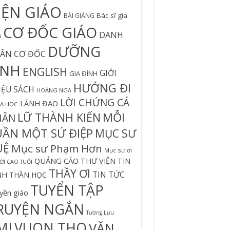
IỆN GIÁO
Bác sĩ gia
BÀI GIẢNG
CƠ ĐỐC GIÁO
DANH
h
DƯỠNG
ÂN CƠ ĐỐC
INH
ENGLISH
GIỚI
GIA ĐÌNH
HƯỚNG ĐI
IỆU SÁCH
HOÀNG NGA
LỜI CHỨNG CÁ
LÃNH ĐẠO
A HỌC
MỖI
LỮ THÀNH KIẾN
HÂN
UẦN MỘT SỨ ĐIỆP
MỤC SƯ
UỆ
Mục sư Phạm Hơn
Mục sư ơi
QUẢNG CÁO
THƯ VIỆN TIN
I CAO TUỔI
THẦY ƠI
TIN TỨC
NH
THẦN HỌC
TUYỂN TẬP
yền giáo
RUYỆN NGẮN
Tường Lưu
MI
VUON THO
VĂN