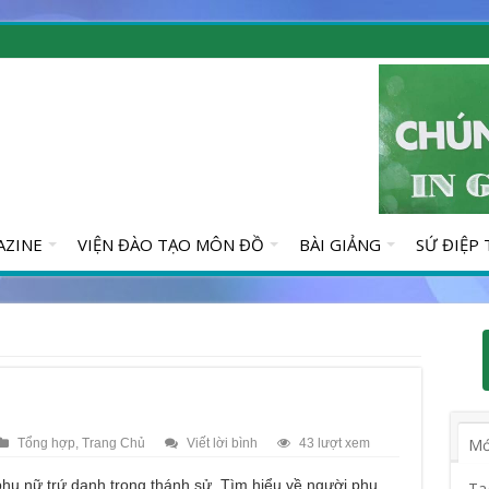
AZINE
VIỆN ĐÀO TẠO MÔN ĐỒ
BÀI GIẢNG
SỨ ĐIỆP
Mớ
Tổng hợp
,
Trang Chủ
Viết lời bình
43 lượt xem
 phụ nữ trứ danh trong thánh sử. Tìm hiểu về người phụ
Ta