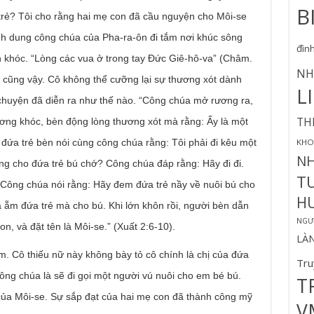
B
trẻ? Tôi cho rằng hai mẹ con đã cầu nguyện cho Môi-se
ình dung công chúa của Pha-ra-ôn đi tắm nơi khúc sông
đìn
ên khóc. “Lòng các vua ở trong tay Đức Giê-hô-va” (Châm.
NH
 cũng vậy. Cô không thể cưỡng lại sự thương xót dành
L
 chuyện đã diễn ra như thế nào. “Công chúa mở rương ra,
TH
đương khóc, bèn động lòng thương xót mà rằng: Ấy là một
KHO
đứa trẻ bèn nói cùng công chúa rằng: Tôi phải đi kêu một
N
g cho đứa trẻ bú chớ? Công chúa đáp rằng: Hãy đi đi.
T
. Công chúa nói rằng: Hãy đem đứa trẻ nầy về nuôi bú cho
H
bà ẵm đứa trẻ mà cho bú. Khi lớn khôn rồi, người bèn dẫn
NGƯỜ
, và đặt tên là Môi-se.” (Xuất 2:6-10).
LÀ
m. Cô thiếu nữ này không bày tỏ cô chính là chị của đứa
Tru
 công chúa là sẽ đi gọi một người vú nuôi cho em bé bú.
T
của Môi-se. Sự sắp đạt của hai mẹ con đã thành công mỹ
V