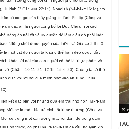
i, một danh xưng cùng với chín người phụ nữ khác trong
, Huldah (2 Các vua 22:14), Noadiah (Nê-hê-mi 6:14), vợ
, bốn cô con gái của thầy giảng tin lành Phi-líp (Công vụ.
i-ri-am đặc ân là người công bố lời Đức Chúa Trời cách
khả năng ăn nói tốt và uy quyền để làm điều đó phải luôn
áo, “Sống chết ở nơi quyền của lưỡi.” và Gia-cơ 3:8 mô
; ấy là một vật dữ người ta không thể hãm dẹp được: đầy
cách khác, lời nói của con người có thể là “thực phẩm và
n vỡ (Châm. 10:11, 21; 12:18; 15:4, 23). Chúng ta có thể
 cảnh giác với lời nói của mình nhờ vào ân sủng Chúa.
10)
iên kết đặc biệt với những đứa em trai nhỏ hơn. Mi-ri-am
Cơ
4 S
Su
Su
Đố
Thầ
hiệ
Su
Hội
Câ
Cal
Thi
Wi
rằng Môi-se là một đứa trẻ xinh tốt khác thường (Công vụ.
 Môi-se trong một cái rương mây rồi đem để trong đám
TA
uy tính trước, có phải bà và Mi-ri-am đã cầu nguyện xin