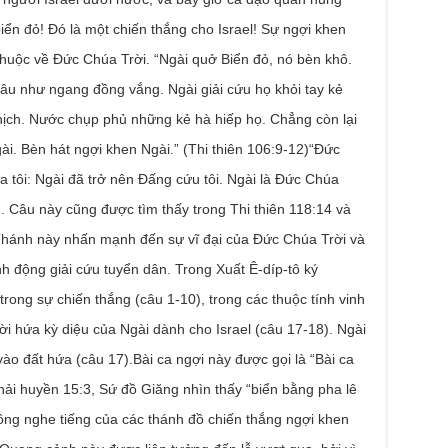
biển đỏ! Đó là một chiến thắng cho Israel! Sự ngợi khen
thuộc về Đức Chúa Trời. “Ngài quở Biển đỏ, nó bèn khô.
âu như ngang đồng vắng. Ngài giải cứu họ khỏi tay kẻ
hịch. Nước chụp phủ những kẻ hà hiếp họ. Chẳng còn lại
gài. Bèn hát ngợi khen Ngài.” (Thi thiên 106:9-12)“Đức
 tôi: Ngài đã trở nên Đấng cứu tôi. Ngài là Đức Chúa
:2). Câu này cũng được tìm thấy trong Thi thiên 118:14 và
 Thánh này nhấn mạnh đến sự vĩ đại của Đức Chúa Trời và
h động giải cứu tuyển dân. Trong Xuất Ê-díp-tô ký
ong sự chiến thắng (câu 1-10), trong các thuộc tính vinh
lời hứa kỳ diệu của Ngài dành cho Israel (câu 17-18). Ngài
ào đất hứa (câu 17).Bài ca ngợi này được gọi là “Bài ca
hải huyền 15:3, Sứ đồ Giăng nhìn thấy “biển bằng pha lê
à ông nghe tiếng của các thánh đồ chiến thắng ngợi khen