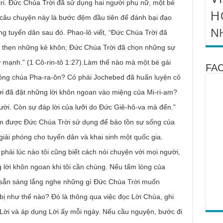
ri. Đức Chúa Trời đã sử dụng hai người phụ nữ, một bé
H
g câu chuyện này là bước đệm đầu tiên để đánh bại đạo
N
g tuyển dân sau đó. Phao-lô viết, “Đức Chúa Trời đã
ổ thẹn những kẻ khôn; Đức Chúa Trời đã chọn những sự
 mạnh.” (1 Cô-rin-tô 1:27).Làm thế nào mà một bé gái
FA
 công chúa Pha-ra-ôn? Có phải Jochebed đã huấn luyện cô
i đã đặt những lời khôn ngoan vào miệng của Mi-ri-am?
người. Còn sự đáp lời của lưỡi do Đức Giê-hô-va mà đến.”
-am được Đức Chúa Trời sử dụng để bảo tồn sự sống của
giải phóng cho tuyển dân và khai sinh một quốc gia.
hải lúc nào tôi cũng biết cách nói chuyện với mọi người,
lời khôn ngoan khi tôi cần chúng. Nếu tấm lòng của
 sẵn sàng lắng nghe những gì Đức Chúa Trời muốn
ị như thế nào? Đó là thông qua việc đọc Lời Chúa, ghi
Lời và áp dụng Lời ấy mỗi ngày. Nếu cầu nguyện, bước đi