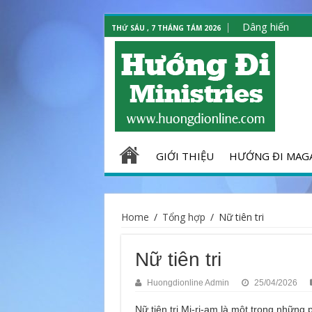
Dâng hiến
THỨ SÁU , 7 THÁNG TÁM 2026
GIỚI THIỆU
HƯỚNG ĐI MAG
Home
/
Tổng hợp
/
Nữ tiên tri
Nữ tiên tri
Huongdionline Admin
25/04/2026
Nữ tiên tri Mi-ri-am là một trong những