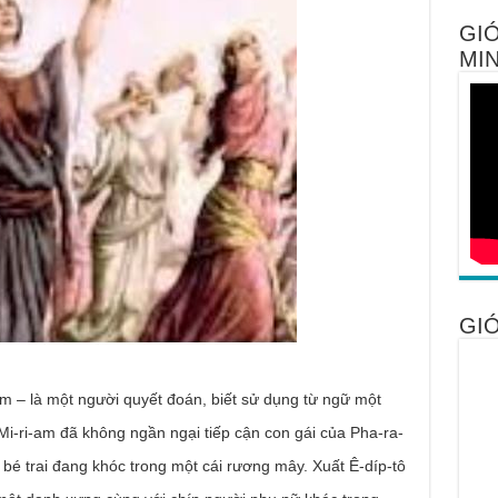
GIỚ
MIN
GIỚ
-am – là một người quyết đoán, biết sử dụng từ ngữ một
Mi-ri-am đã không ngần ngại tiếp cận con gái của Pha-ra-
o bé trai đang khóc trong một cái rương mây. Xuất Ê-díp-tô