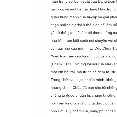
mãn trong sự kiểm soát của Đấng toàn t
gái nhỏ, và một bé trai đang khóc tron
quân hùng mạnh của Ai-cập và giải phón
chọn những sự dại ở thế gian để làm h
yếu ở thế gian để làm hổ thẹn những sự
như Mi-ri-am biết cách nói chuyện với
con gái nhỏ của mình hay Đức Chúa Trờ
“Việc toan liệu của lòng thuộc về loài 
(Châm. 16:1). Những lời nói của Mi-ri
một em bé trai, mà từ nó sẽ đem tới sự 
Trong chức vụ mục sư của mình, không p
nhưng chính Chúa đã ban cho tôi những 
chúng ta được chuẩn bị, chúng ta cũng
nói.Tấm lòng của chúng ta được chuẩn b
nhớ Lời, suy ngẫm Lời, vâng phục theo 