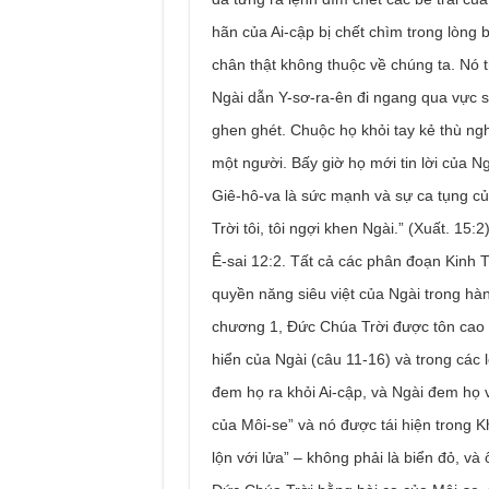
hãn của Ai-cập bị chết chìm trong lòng 
chân thật không thuộc về chúng ta. Nó 
Ngài dẫn Y-sơ-ra-ên đi ngang qua vực s
ghen ghét. Chuộc họ khỏi tay kẻ thù ng
một người. Bấy giờ họ mới tin lời của N
Giê-hô-va là sức mạnh và sự ca tụng của
Trời tôi, tôi ngợi khen Ngài.” (Xuất. 15
Ê-sai 12:2. Tất cả các phân đoạn Kinh
quyền năng siêu việt của Ngài trong hàn
chương 1, Đức Chúa Trời được tôn cao tr
hiển của Ngài (câu 11-16) và trong các 
đem họ ra khỏi Ai-cập, và Ngài đem họ v
của Môi-se” và nó được tái hiện trong K
lộn với lửa” – không phải là biển đỏ, v