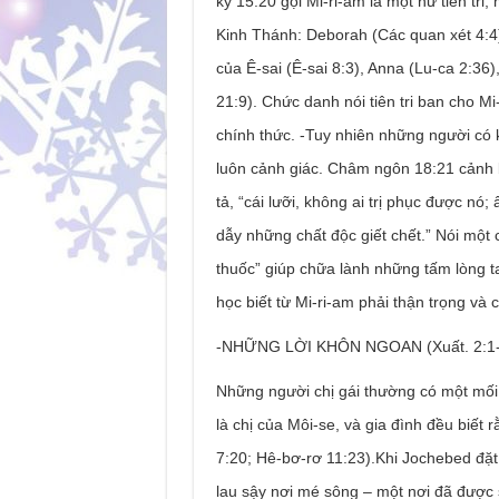
ký 15:20 gọi Mi-ri-am là một nữ tiên tr
Kinh Thánh: Deborah (Các quan xét 4:4)
của Ê-sai (Ê-sai 8:3), Anna (Lu-ca 2:36)
21:9). Chức danh nói tiên tri ban cho M
chính thức. -Tuy nhiên những người có 
luôn cảnh giác. Châm ngôn 18:21 cảnh b
tả, “cái lưỡi, không ai trị phục được nó
dẫy những chất độc giết chết.” Nói một 
thuốc” giúp chữa lành những tấm lòng ta
học biết từ Mi-ri-am phải thận trọng và
-NHỮNG LỜI KHÔN NGOAN (Xuất. 2:1-
Những người chị gái thường có một mối l
là chị của Môi-se, và gia đình đều biết 
7:20; Hê-bơ-rơ 11:23).Khi Jochebed đặt
lau sậy nơi mé sông – một nơi đã được s