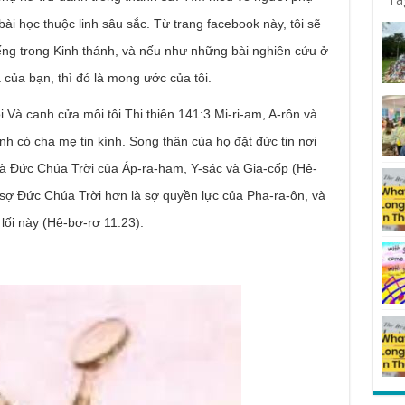
i học thuộc linh sâu sắc. Từ trang facebook này, tôi sẽ
tiếng trong Kinh thánh, và nếu như những bài nghiên cứu ở
ủa bạn, thì đó là mong ước của tôi.
i.Và canh cửa môi tôi.Thi thiên 141:3 Mi-ri-am, A-rôn và
nh có cha mẹ tin kính. Song thân của họ đặt đức tin nơi
là Đức Chúa Trời của Áp-ra-ham, Y-sác và Gia-cốp (Hê-
sợ Đức Chúa Trời hơn là sợ quyền lực của Pha-ra-ôn, và
lối này (Hê-bơ-rơ 11:23).