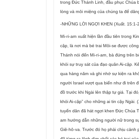
trong Đức Thánh Linh, đầu phục Chúa bở
lòng và môi miệng của chúng ta để dâng
-NHỮNG LỜI NGỢI KHEN (Xuất. 15:1-2
Mi-ri-am xuất hiện lần đầu tiên trong Ki
cập, là nơi mà bé trai Môi-se được công
Thánh nói đến Mi-ri-am, bà đứng trên b
khỏi sự truy sát của đạo quân Ai-cập. K
qua hàng năm và ghi nhớ sự kiện ra kh
người Israel vượt qua biển như đi trên 
đồ trước khi Ngài lên thập tự giá. Tại đ
khỏi Ai-cập” cho những ai tin cậy Ngài.
tuyển dân đã hát ngợi khen Đức Chúa T
am hướng dẫn những người nữ trong sự 
Giê-hô-va. Trước đó họ phải chịu cảnh p
đã từng ra lệnh dìm chết các bé trai củ