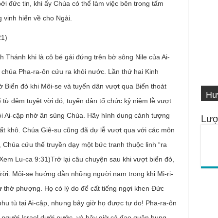
i đức tin, khi ấy Chúa có thể làm việc bên trong tấm
 vinh hiển về cho Ngài.
1)
nh Thánh khi là cô bé gái đứng trên bờ sông Nile của Ai-
 chúa Pha-ra-ôn cứu ra khỏi nước. Lần thứ hai Kinh
VI
ờ Biển đỏ khi Môi-se và tuyển dân vượt qua Biển thoát
Hư
Số
IN
Ng
ể từ đêm tuyệt vời đó, tuyển dân tổ chức kỷ niệm lễ vượt
ỏi Ai-cập nhờ ân sủng Chúa. Hãy hình dung cảnh tượng
Lượ
đất khô. Chúa Giê-su cũng đã dự lễ vượt qua với các môn
ó, Chúa cứu thế truyền dạy một bức tranh thuộc linh “ra
 (Xem Lu-ca 9:31)Trở lại câu chuyện sau khi vượt biển đỏ,
rời. Môi-se hướng dẫn những người nam trong khi Mi-ri-
thờ phượng. Họ có lý do để cất tiếng ngợi khen Đức
hu tù tại Ai-cập, nhưng bây giờ họ được tự do! Pha-ra-ôn
a người Israel dưới nước, và bây giờ cả đạo quân hung