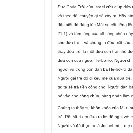
Đức Chúa Trời của Israel cứu giúp đứa 
và theo dõi chuyện gì sẽ xảy ra. Hãy h
đặc biệt đó đúng lúc Môi-se cất tiếng l
21:1) và tấm lòng của cô công chúa này
cho đứa trẻ – và chúng ta đều biết câu
thấy đứa trẻ, là một đứa con trai nhỏ 
đứa con của người Hê-bơ-rơ. Người chị 
người vú trong bọn đàn bà Hê-bơ-rơ đặn
Người gái trẻ đó đi kêu mẹ của đứa trẻ
ta; ta sẽ trả tiền công cho. Người đàn 
nó vào cho công chúa, nàng nhận làm con
Chúng ta thấy sự khôn khéo của Mi-ri-a
trẻ. Rồi Mi-ri-am đưa ra lời đề nghị với
Người vú đó thực ra là Jochebed – mẹ 