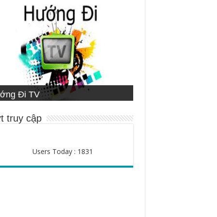
ETNAMESE MISSIONARY
ớng Đi TV
ng Đạo
STITUTE
ười Chăn Bầy
t truy cập
Users Today : 1831