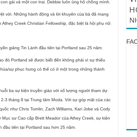
on gái và một con trai. Debbie luôn ủng hộ chồng mình.
H
yệt vời. Những hành động và lời khuyên của bà đã mang
N
h Athey Creek Christian Fellowship, đặc biệt là hội phụ nữ.
FA
yền giảng Tin Lành đầu tiên tại Portland sau 25 năm.
o đó Portland sẽ được biết đến không phải vì sự thiếu
Chúa/sự phục hưng có thể có ở một trong những thành
uỗi ba sự kiện truyền giáo với số lượng người tham dự
2-3 tháng 8 tại Trung tâm Moda. Với sự góp mặt của các
quốc như Chris Tomlin, Zach Williams, Kari Jobe và Cody
ừ Mục sư Cao cấp Brett Meador của Athey Creek, sự kiện
h đầu tiên tại Portland sau hơn 25 năm.