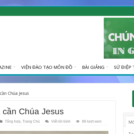
AZINE
VIỆN ĐÀO TẠO MÔN ĐỒ
BÀI GIẢNG
SỨ ĐIỆP
cần Chúa Jesus
a cần Chúa Jesus
Mớ
Tổng hợp
,
Trang Chủ
Viết lời bình
89 lượt xem
Ta