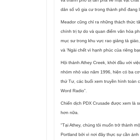
và thành phố bị tàn phá về mặt vật chất”
dân số vô gia cư trong thành phố đang l
Meador cũng chỉ ra những thách thức tâm
chính trị tự do và quan điểm văn hóa ph
mục sư trong khu vực rao giảng tà giáo,
và ‘Ngài chết vì hạnh phúc của riêng bạn
Hội thánh Athey Creek, khởi đầu với vi
nhóm nhỏ vào năm 1996, hiện có ba cơ s
thứ Tư, các buổi xem truyền hình toàn 
Word Radio”.
Chiến dịch PDX Crusade được xem là sự
hơn nữa.
“Tại Athey, chúng tôi muốn trở thành m
Portland bởi vì nơi đây thực sự cần ánh