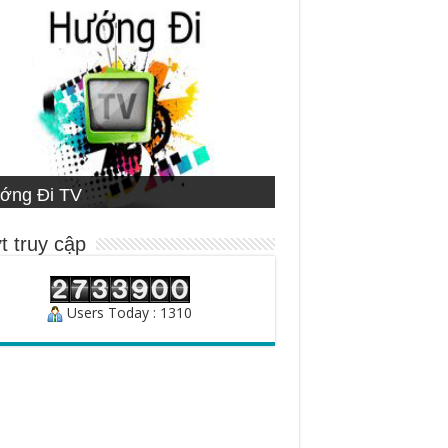
ETNAMESE MISSIONARY
ớng Đi TV
ng Đạo
STITUTE
ười Chăn Bầy
t truy cập
Users Today : 1310