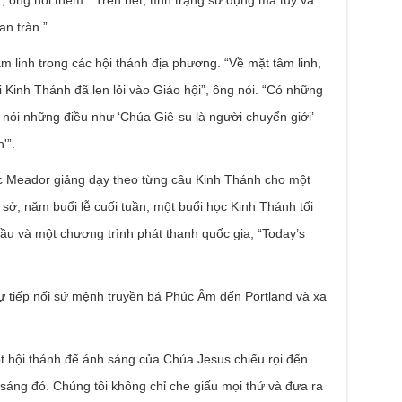
, ông nói thêm. “Trên hết, tình trạng sử dụng ma túy và
an tràn.”
 linh trong các hội thánh địa phương. “Về mặt tâm linh,
i Kinh Thánh đã len lỏi vào Giáo hội”, ông nói. “Có những
 nói những điều như ‘Chúa Giê-su là người chuyển giới’
'”.
ệc Meador giảng dạy theo từng câu Kinh Thánh cho một
ở, năm buổi lễ cuối tuần, một buổi học Kinh Thánh tối
cầu và một chương trình phát thanh quốc gia, “Today’s
 tiếp nối sứ mệnh truyền bá Phúc Âm đến Portland và xa
ột hội thánh để ánh sáng của Chúa Jesus chiếu rọi đến
 sáng đó. Chúng tôi không chỉ che giấu mọi thứ và đưa ra