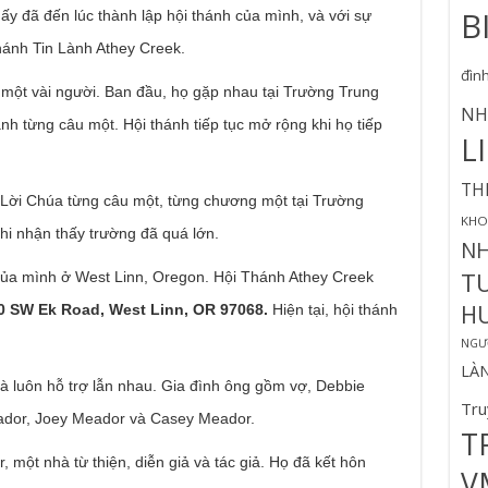
B
y đã đến lúc thành lập hội thánh của mình, và với sự
hánh Tin Lành Athey Creek.
đìn
 một vài người. Ban đầu, họ gặp nhau tại Trường Trung
NH
h từng câu một. Hội thánh tiếp tục mở rộng khi họ tiếp
L
TH
 Lời Chúa từng câu một, từng chương một tại Trường
KHO
i nhận thấy trường đã quá lớn.
N
T
ủa mình ở West Linn, Oregon. Hội Thánh Athey Creek
H
0 SW Ek Road, West Linn, OR 97068.
Hiện tại, hội thánh
NGƯỜ
LÀ
và luôn hỗ trợ lẫn nhau. Gia đình ông gồm vợ, Debbie
Tru
ador, Joey Meador và Casey Meador.
T
 một nhà từ thiện, diễn giả và tác giả. Họ đã kết hôn
V