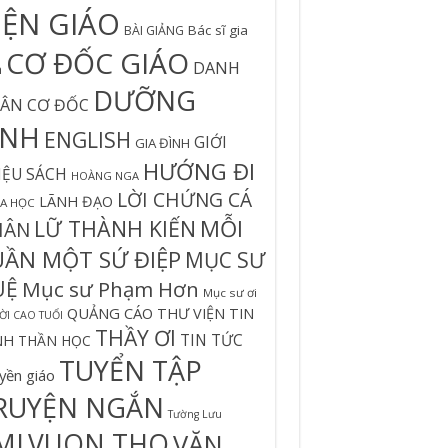
IỆN GIÁO
Bác sĩ gia
BÀI GIẢNG
CƠ ĐỐC GIÁO
DANH
h
DƯỠNG
ÂN CƠ ĐỐC
INH
ENGLISH
GIỚI
GIA ĐÌNH
HƯỚNG ĐI
IỆU SÁCH
HOÀNG NGA
LỜI CHỨNG CÁ
LÃNH ĐẠO
A HỌC
MỖI
LỮ THÀNH KIẾN
HÂN
UẦN MỘT SỨ ĐIỆP
MỤC SƯ
UỆ
Mục sư Phạm Hơn
Mục sư ơi
QUẢNG CÁO
THƯ VIỆN TIN
I CAO TUỔI
THẦY ƠI
TIN TỨC
NH
THẦN HỌC
TUYỂN TẬP
yền giáo
RUYỆN NGẮN
Tường Lưu
MI
VUON THO
VĂN