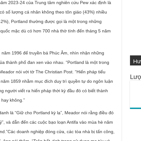
năm 2023-24 của Trung tâm nghiên cứu Pew xác định là
 có số lượng cá nhân không theo tôn giáo (43%) nhiều
42%), Portland thường được gọi là một trong những
àn quốc mặc dù có hơn 700 nhà thờ tính đến tháng 5 năm
VI
o năm 1996 để truyền bá Phúc Âm, nhìn nhận những
Hư
Số
IN
Ng
 của thành phố đan xen vào nhau. “Portland là một trong
eador nói với tờ The Christian Post. “Hiến pháp tiểu
Lượ
 năm 1859 nhằm mục đích duy trì quyền tự do ngôn luận
 người viết ra hiến pháp thời kỳ đầu đó có biết thành
 hay không.”
h là “Giữ cho Portland kỳ lạ”, Meador nói rằng điều đó
ỷ”, và dẫn đến các cuộc bạo loạn Antifa vào mùa hè năm
and.”Các doanh nghiệp đóng cửa, các tòa nhà bị tấn công,