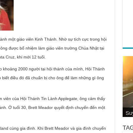
hành một giáo viên Kinh Thánh. Nhờ sự tích cực trong hội
, ông được bổ nhiệm làm giáo viên trường Chúa Nhật tại
a Cruz, khi mới 12 tuổi.
ho khoảng 2000 người tại hội thánh của mình, Hội Thánh
o biết điều đó đã chuẩn bị cho ông để làm những gì ông
 viên của Hội Thánh Tin Lành Applegate, ông cảm thấy
Cơ
4 S
Su
ánh. Ở tuổi 30, Brett Meador quyết định chuyển đến một
Su
Đố
Thầ
hiệ
Su
Hội
Câ
Cal
Thi
Wi
TA
land cùng gia đình. Khi Brett Meador và gia đình chuyển