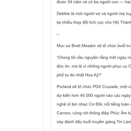
được 34 năm và có ba người con — hai c
Debbie là một người vợ và người mẹ tu
lại nhiều thay đổi tích cực cho Hội Thán
–
Mục sư Brett Meador sẽ tổ chức buổi tru
‘Chúng tôi cầu nguyện rằng một ngày nà
đức tin, mà là vì những người phục vụ 
phố tự do nhất Hoa Kỳ?’
Porland sẽ tổ chức PDX Crusade, một ch
dự kiến hơn 45.000 người vào các ngày 
nghệ sĩ âm nhạc Cơ Đốc nổi tiếng toàn 
Carnes, cùng với thông điệp Phúc Âm t
này đánh dấu buổi truyền giảng Tin Làn