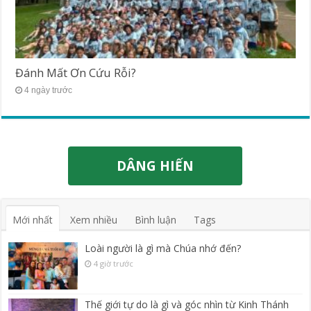
Đánh Mất Ơn Cứu Rỗi?
4 ngày trước
DÂNG HIẾN
Mới nhất
Xem nhiều
Bình luận
Tags
Loài người là gì mà Chúa nhớ đến?
4 giờ trước
Thế giới tự do là gì và góc nhìn từ Kinh Thánh