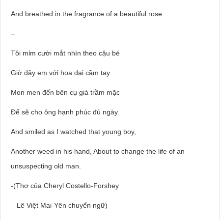
And breathed in the fragrance of a beautiful rose
–
Tôi mỉm cười mắt nhìn theo cậu bé
Giờ đây em với hoa dại cầm tay
Mon men đến bên cụ già trầm mặc
Để sẽ cho ông hạnh phúc đủ ngày.
And smiled as I watched that young boy,
Another weed in his hand, About to change the life of an
unsuspecting old man.
-(Thơ của Cheryl Costello-Forshey
– Lê Việt Mai-Yên chuyển ngữ)