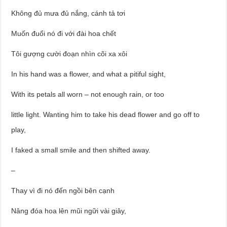
Không đủ mưa đủ nắng, cánh tả tơi
Muốn đuổi nó đi với đài hoa chết
Tôi gượng cười đoạn nhìn cõi xa xôi
In his hand was a flower, and what a pitiful sight,
With its petals all worn – not enough rain, or too
little light. Wanting him to take his dead flower and go off to
play,
I faked a small smile and then shifted away.
–
Thay vì đi nó đến ngồi bên cạnh
Nâng đóa hoa lên mũi ngữi vài giây,