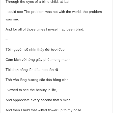
Through the eyes of a blind child, at last
I could see The problem was not with the world; the problem
was me.
And for all of those times I myself had been blind,
–
Tôi nguyện sẽ nhìn thấy đời tươi đẹp
Cảm kích với từng giây phút mong manh
Tôi chợt nâng lên đóa hoa tàn rũ
Thở vào lòng hương sắc đóa hồng xinh
I vowed to see the beauty in life,
And appreciate every second that’s mine.
And then I held that wilted flower up to my nose