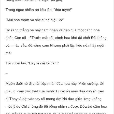
Trong ngạc nhiên nó kêu lên, “thật tuyệt!”
“Mùi hoa thơm và sắc cũng diệu kỳ!”
Rõ ràng thằng bé này cảm nhận vẻ đẹp của một cành hoa
chết. Còn tôi…?Trước mắt tôi, cành hoa khô đã chết Đã không
còn màu sắc: đỏ vàng cam Nhưng phải lấy, kẻo nó nhây ngồi
mãi
Tôi vươn tay, “Đây là cái tôi cần!”
–
Muốn đuổi nó đi phải tiếp nhận đóa hoa này. Miễn cưỡng, tôi
giấu đi cảm xúc thật của mình: Được rồi mày đưa đây rồi xéo
đi.Thay vì đặt vào tay tôi mong đợi Nó đưa giữa lừng không
một lý do Chỉ chừng đó tôi bỗng nhìn ra được Đứa trẻ cầm hoa
đôi mắt đã mù!Thật bất ngờ, đó là một thằng bé có mắt nhưng