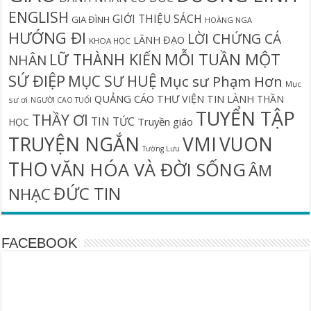
ENGLISH
GIỚI THIỆU SÁCH
GIA ĐÌNH
HOÀNG NGA
HƯỚNG ĐI
LỜI CHỨNG CÁ
LÃNH ĐẠO
KHOA HỌC
MỖI TUẦN MỘT
LỮ THÀNH KIẾN
NHÂN
SỨ ĐIỆP
MỤC SƯ HUỆ
Mục sư Phạm Hơn
Mục
QUẢNG CÁO
THƯ VIỆN TIN LÀNH
THẦN
sư ơi
NGƯỜI CAO TUỔI
TUYỂN TẬP
THẦY ƠI
TIN TỨC
Truyền giáo
HỌC
TRUYỆN NGẮN
VMI
VUON
Tường Lưu
THO
VĂN HÓA VÀ ĐỜI SỐNG
ÂM
ĐỨC TIN
NHẠC
FACEBOOK