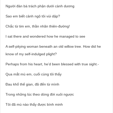
Người đàn bà trách phận dưới cành dương
Sao em biết cảnh ngộ tôi vùi dập?
Chắc từ tim em, thần nhãn thiên-đường!
I sat there and wondered how he managed to see
A self-pitying woman beneath an old willow tree. How did he
know of my self-indulged plight?
Perhaps from his heart, he’d been blessed with true sight.-
Qua mắt mù em, cuối cùng tôi thấy
Đau khổ thế gian, đã đến từ mình
Trong những lúc theo dòng đời xuôi ngược
Tôi đã mù nào thấy được bình minh