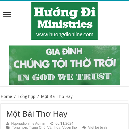
Home
/
Tổng hợp
/
Một Bài Thơ Hay
Một Bài Thơ Hay
Huongdionline Admin
05/11/2024
Tổng hợp
,
Trang Chủ
,
Văn hóa
,
Vườn thơ
Viết lời bình