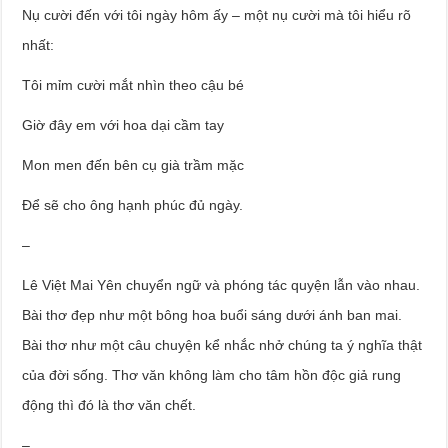
Nụ cười đến với tôi ngày hôm ấy – một nụ cười mà tôi hiểu rõ
nhất:
Tôi mỉm cười mắt nhìn theo cậu bé
Giờ đây em với hoa dại cầm tay
Mon men đến bên cụ già trầm mặc
Để sẽ cho ông hạnh phúc đủ ngày.
–
Lê Việt Mai Yên chuyển ngữ và phóng tác quyện lẫn vào nhau.
Bài thơ đẹp như một bông hoa buổi sáng dưới ánh ban mai.
Bài thơ như một câu chuyện kể nhắc nhở chúng ta ý nghĩa thật
của đời sống. Thơ văn không làm cho tâm hồn độc giả rung
động thì đó là thơ văn chết.
–