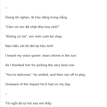
–
Giọng tôi nghẹn, lệ trào dâng trong nắng
“Cảm ơn em đã nhặt đóa hoa xinh!”
“Không có chi”, em mỉm cười bỏ chạy
Nào hiểu với tôi đời lại hữu tình!
I heard my voice quiver; tears shone in the sun
As I thanked him for picking the very best one.
“You’re welcome,” he smiled, and then ran off to play,
Unaware of the impact he’d had on my day.
–
Tôi ngồi đó tự hỏi sao em thấy