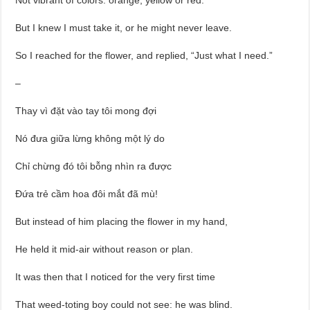
Not vibrant of colors: orange, yellow or red.
But I knew I must take it, or he might never leave.
So I reached for the flower, and replied, “Just what I need.”
–
Thay vì đặt vào tay tôi mong đợi
Nó đưa giữa lừng không một lý do
Chỉ chừng đó tôi bỗng nhìn ra được
Đứa trẻ cầm hoa đôi mắt đã mù!
But instead of him placing the flower in my hand,
He held it mid-air without reason or plan.
It was then that I noticed for the very first time
That weed-toting boy could not see: he was blind.