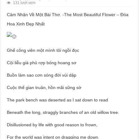
131 lượt xem
Cảm Nhận Về Một Bài Thơ. -The Most Beautiful Flower – Đóa
Hoa Xinh Đẹp Nhất
Ghế công viên một mình tôi ngồi đọc
Cội liễu già phủ rợp bóng hoang sơ
Buồn làm sao cơn sóng đời vùi dập
Cuộc thế gian truân, hồn mãi sững sờ
The park bench was deserted as I sat down to read
Beneath the long, straggly branches of an old willow tree.
Disillusioned by life with good reason to frown,
For the world was intent on dragging me down.