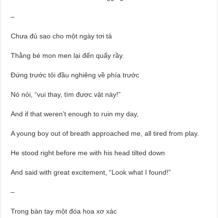
–
Chưa đủ sao cho một ngày tơi tả
Thằng bé mon men lại đến quấy rầy.
Đứng trước tôi đầu nghiêng về phía trước
Nó nói, “vui thay, tìm được vật này!”
And if that weren’t enough to ruin my day,
A young boy out of breath approached me, all tired from play.
He stood right before me with his head tilted down
And said with great excitement, “Look what I found!”
–
Trong bàn tay một đóa hoa xơ xác