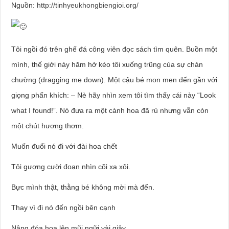
Nguồn:
http://tinhyeukhongbiengioi.org/
Tôi ngồi đó trên ghế đá công viên đọc sách tìm quên. Buồn một
mình, thế giới này hăm hở kéo tôi xuống trũng của sự chán
chường (dragging me down). Một cậu bé mon men đến gần với
giọng phấn khích: – Nè hãy nhìn xem tôi tìm thấy cái này “Look
what I found!”. Nó đưa ra một cành hoa đã rủ nhưng vẫn còn
một chút hương thơm.
Muốn đuổi nó đi với đài hoa chết
Tôi gượng cười đoạn nhìn cõi xa xôi.
Bực mình thật, thằng bé không mời mà đến.
Thay vì đi nó đến ngồi bên cạnh
Nâng đóa hoa lên mũi ngữi vài giây,