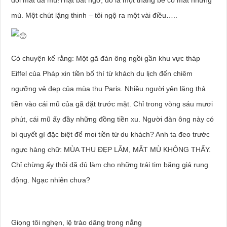
mù. Một chút lặng thinh – tôi ngộ ra một vài điều…..
Có chuyện kể rằng: Một gã đàn ông ngồi gần khu vực tháp
Eiffel của Pháp xin tiền bố thí từ khách du lịch đến chiêm
ngưỡng vẻ đẹp của mùa thu Paris. Nhiều người yên lặng thả
tiền vào cái mũ của gã đặt trước mặt. Chỉ trong vòng sáu mươi
phút, cái mũ ấy đầy những đồng tiền xu. Người đàn ông này có
bí quyết gì đặc biệt để moi tiền từ du khách? Anh ta đeo trước
ngực hàng chữ: MÙA THU ĐẸP LẮM, MẮT MÙ KHÔNG THẤY.
Chỉ chừng ấy thôi đã đủ làm cho những trái tim băng giá rung
động. Ngạc nhiên chưa?
Giọng tôi nghẹn, lệ trào dâng trong nắng