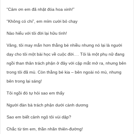
“Cảm ơn em đã nhặt đóa hoa xinh!”
“Không có chi”, em mỉm cười bỏ chạy
Nào hiểu với tôi đời lại hữu tình!
Vâng, tôi may mắn hơn thằng bé nhiều nhưng nó lại là người
dạy cho tôi một bài học về cuộc đời…. Tôi là một phụ nữ đang
ngồi than thân trách phận ở đây với cặp mắt mở ra, nhưng bên
trong tôi đã mù. Còn thằng bé kia – bên ngoài nó mù, nhưng
bên trong lại sáng!
Tôi ngồi đó tự hỏi sao em thấy
Người đàn bà trách phận dưới cành dương
Sao em biết cảnh ngộ tôi vùi dập?
Chắc từ tim em, thần nhãn thiên-đường!