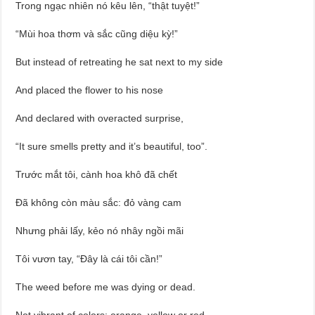
Trong ngạc nhiên nó kêu lên, “thật tuyệt!”
“Mùi hoa thơm và sắc cũng diệu kỳ!”
But instead of retreating he sat next to my side
And placed the flower to his nose
And declared with overacted surprise,
“It sure smells pretty and it’s beautiful, too”.
Trước mắt tôi, cành hoa khô đã chết
Đã không còn màu sắc: đỏ vàng cam
Nhưng phải lấy, kẻo nó nhây ngồi mãi
Tôi vươn tay, “Đây là cái tôi cần!”
The weed before me was dying or dead.