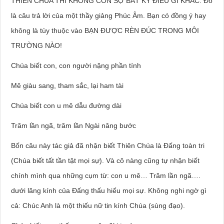
THIÊN CHÚA THÌ KHÔNG CÒN SỢ BẤT KỲ ĐIỀU GÌ KHÁC. Đó
là câu trả lời của một thầy giảng Phúc Âm. Bạn có đồng ý hay
không là tùy thuộc vào BẠN ĐƯỢC RÈN ĐÚC TRONG MÔI
TRƯỜNG NÀO!
Chúa biết con, con người nặng phần tính
Mê giàu sang, tham sắc, lại ham tài
Chúa biết con u mê dẫu đường dài
Trăm lần ngã, trăm lần Ngài nâng bước
Bốn câu này tác giả đã nhận biết Thiên Chúa là Đấng toàn tri
(Chúa biết tất tần tật mọi sự). Và cô nàng cũng tự nhận biết
chính mình qua những cụm từ: con u mê… Trăm lần ngã….
dưới lăng kính của Đấng thấu hiểu mọi sự. Không nghi ngờ gì
cả: Chúc Anh là một thiếu nữ tin kính Chúa (sùng đạo).