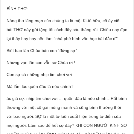
BÌNH THƠ:
Nàng thơ lãng mạn của chúng ta là một Ki-tô hữu, cô ấy viết
bài THƠ này gởi tặng tôi cách đây sáu tháng rồi. Chiều nay đọc
lại thấy hay hay nên làm “nhà phê bình văn học bất đắc dĩ”.
Biết bao lần Chúa bảo con “đừng sợ”
Nhưng vạn lần con vẫn sợ Chúa ơi !
Con sợ cả những nhịp tim chơi vơi
Mà lắm lúc quên đâu là nẻo chínhT
ác giả sợ: nhịp tim chơi vơi … quên đâu là nẻo chính…Rất bình
thường với một cô gái mỏng manh và cũng bình thường thôi
với bao người. SỢ là một từ luôn xuất hiện trong tự điển của
mọi người. Làm sao để hết sợ đây? KHI CON NGƯỜI KÍNH SỢ