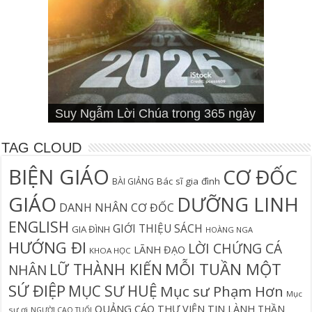
Cơn Đại Nạn Và Hội Thánh (bản
4 Signs You Aren’t Walking In Your
Suy Ngẫm Tân Ước Với Warren W.
Suy Ngẫm Lời Chúa trong 365 ngày
Đối diện lương tâm
Thần học thay thế
hiệu đính)
Suy Ngẫm Lời Chúa 365 Ngày
Hội Thánh sẽ trải qua cơn đại nạn?
Câu Cá Và Đánh Lưới Người
Calling
Thiên Lộ Lịch Trình
Wiersbe
TAG CLOUD
BIỆN GIÁO
CƠ ĐỐC
Bác sĩ gia đình
BÀI GIẢNG
GIÁO
DƯỠNG LINH
DANH NHÂN CƠ ĐỐC
ENGLISH
GIỚI THIỆU SÁCH
GIA ĐÌNH
HOÀNG NGA
HƯỚNG ĐI
LỜI CHỨNG CÁ
LÃNH ĐẠO
KHOA HỌC
MỖI TUẦN MỘT
LỮ THÀNH KIẾN
NHÂN
SỨ ĐIỆP
MỤC SƯ HUỆ
Mục sư Phạm Hơn
Mục
QUẢNG CÁO
THƯ VIỆN TIN LÀNH
THẦN
sư ơi
NGƯỜI CAO TUỔI