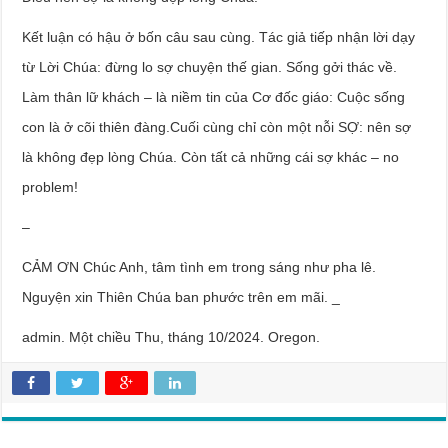
Kết luận có hậu ở bốn câu sau cùng. Tác giả tiếp nhận lời dạy
từ Lời Chúa: đừng lo sợ chuyện thế gian. Sống gởi thác về.
Làm thân lữ khách – là niềm tin của Cơ đốc giáo: Cuộc sống
con là ở cõi thiên đàng.Cuối cùng chỉ còn một nỗi SỢ: nên sợ
là không đẹp lòng Chúa. Còn tất cả những cái sợ khác – no
problem!
–
CẢM ƠN Chúc Anh, tâm tình em trong sáng như pha lê.
Nguyện xin Thiên Chúa ban phước trên em mãi. _
admin. Một chiều Thu, tháng 10/2024. Oregon.