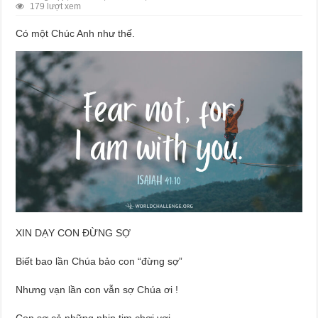
179 lượt xem
Có một Chúc Anh như thế.
XIN DẠY CON ĐỪNG SỢ
Biết bao lần Chúa bảo con “đừng sợ”
Nhưng vạn lần con vẫn sợ Chúa ơi !
Con sợ cả những nhịp tim chơi vơi