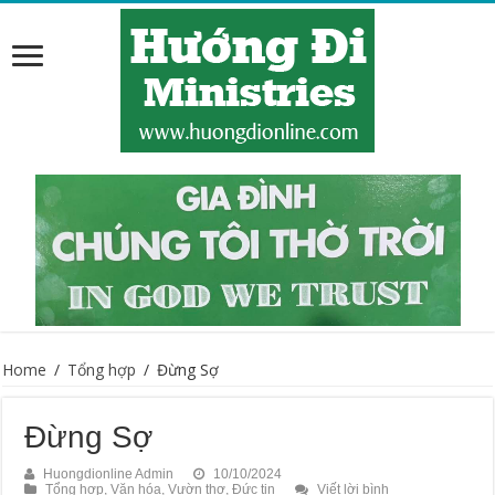
Home
/
Tổng hợp
/
Đừng Sợ
Đừng Sợ
Huongdionline Admin
10/10/2024
Tổng hợp
,
Văn hóa
,
Vườn thơ
,
Đức tin
Viết lời bình