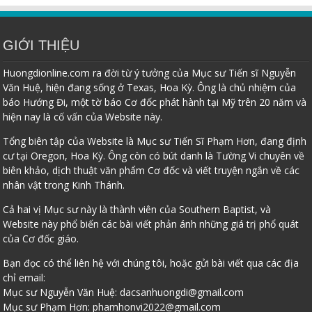
GIỚI THIỆU
Huongdionline.com ra đời từ ý tưởng của Mục sư Tiến sĩ Nguyễn
Văn Huệ, hiện đang sống ở Texas, Hoa Kỳ. Ông là chủ nhiệm của
báo Hướng Đi, một tờ báo Cơ đốc phát hành tại Mỹ trên 20 năm và
hiện nay là cố vấn của Website này.
Tổng biên tập của Website là Mục sư Tiến Sĩ Phạm Hơn, đang định
cư tại Oregon, Hoa Kỳ. Ông còn có bút danh là Tường Vi chuyên về
biên khảo, dịch thuật văn phẩm Cơ đốc và viết truyện ngắn về các
nhân vật trong Kinh Thánh.
Cả hai vị Mục sư này là thành viên của Southern Baptist, và
Website này phổ biến các bài viết phản ánh những giá trị phổ quát
của Cơ đốc giáo.
Bạn đọc có thể liên hệ với chúng tôi, hoặc gửi bài viết qua các địa
chỉ email:
Mục sư Nguyễn Văn Huệ:
dacsanhuongdi@gmail.com
Mục sư Phạm Hơn:
phamhonvi2022@gmail.com