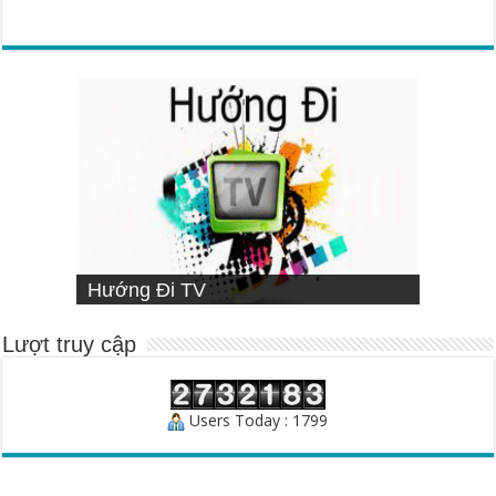
VIETNAMESE MISSIONARY
Hướng Đi TV
Sống Đạo
INSTITUTE
Người Chăn Bầy
Lượt truy cập
Users Today : 1799