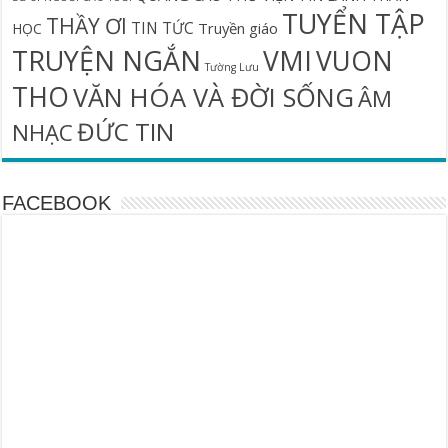
TUYỂN TẬP
THẦY ƠI
TIN TỨC
Truyền giáo
HỌC
TRUYỆN NGẮN
VMI
VUON
Tường Lưu
THO
VĂN HÓA VÀ ĐỜI SỐNG
ÂM
ĐỨC TIN
NHẠC
FACEBOOK