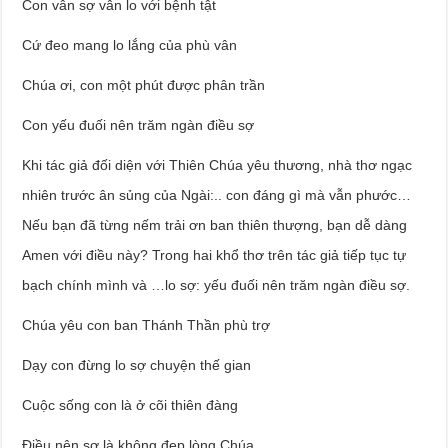
Con vẫn sợ vẫn lo với bệnh tật
Cứ đeo mang lo lắng của phù vân
Chúa ơi, con một phút được phân trần
Con yếu đuối nên trăm ngàn điều sợ
Khi tác giả đối diện với Thiên Chúa yêu thương, nhà thơ ngạc
nhiên trước ân sủng của Ngài:.. con đáng gì mà vẫn phước…
Nếu bạn đã từng nếm trải ơn ban thiên thượng, bạn dễ dàng
Amen với điều này? Trong hai khổ thơ trên tác giả tiếp tục tự
bạch chính mình và …lo sợ: yếu đuối nên trăm ngàn điều sợ.
Chúa yêu con ban Thánh Thần phù trợ
Dạy con đừng lo sợ chuyện thế gian
Cuộc sống con là ở cõi thiên đàng
Điều nên sợ là không đẹp lòng Chúa.