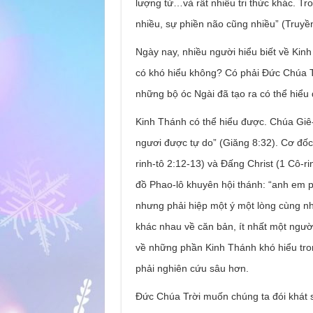
lượng tử…và rất nhiều tri thức khác. Tr
nhiều, sự phiền não cũng nhiều” (Truyề
Ngày nay, nhiều người hiểu biết về Kin
có khó hiểu không? Có phải Đức Chúa T
những bộ óc Ngài đã tạo ra có thể hiể
Kinh Thánh có thể hiểu được. Chúa Giê-su
ngươi được tự do” (Giăng 8:32). Cơ đốc
rinh-tô 2:12-13) và Đấng Christ (1 Cô-
đồ Phao-lô khuyên hội thánh: “anh em p
nhưng phải hiệp một ý một lòng cùng nh
khác nhau về căn bản, ít nhất một ngườ
về những phần Kinh Thánh khó hiểu tron
phải nghiên cứu sâu hơn.
Đức Chúa Trời muốn chúng ta đói khát 