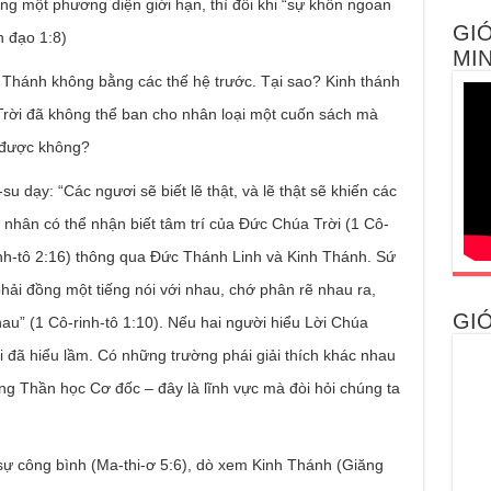
ong một phương diện giới hạn, thì đôi khi “sự khôn ngoan
GIỚ
n đạo 1:8)
MIN
h Thánh không bằng các thế hệ trước. Tại sao? Kinh thánh
rời đã không thể ban cho nhân loại một cuốn sách mà
u được không?
 dạy: “Các ngươi sẽ biết lẽ thật, và lẽ thật sẽ khiến các
 nhân có thể nhận biết tâm trí của Đức Chúa Trời (1 Cô-
rinh-tô 2:16) thông qua Đức Thánh Linh và Kinh Thánh. Sứ
hải đồng một tiếng nói với nhau, chớ phân rẽ nhau ra,
GIỚ
au” (1 Cô-rinh-tô 1:10). Nếu hai người hiểu Lời Chúa
i đã hiểu lầm. Có những trường phái giải thích khác nhau
g Thần học Cơ đốc – đây là lĩnh vực mà đòi hỏi chúng ta
sự công bình (Ma-thi-ơ 5:6), dò xem Kinh Thánh (Giăng