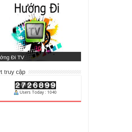
ETNAMESE MISSIONARY
ớng Đi TV
ng Đạo
STITUTE
ười Chăn Bầy
t truy cập
Users Today : 1040