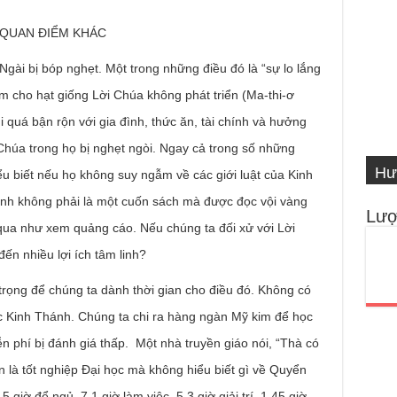
 QUAN ĐIỂM KHÁC
Ngài bị bóp nghẹt. Một trong những điều đó là “sự lo lắng
m cho hạt giống Lời Chúa không phát triển (Ma-thi-ơ
i quá bận rộn với gia đình, thức ăn, tài chính và hưởng
VI
Chúa trong họ bị nghẹt ngòi. Ngay cả trong số những
Hư
Số
IN
Ng
ểu biết nếu họ không suy ngẫm về các giới luật của Kinh
ánh không phải là một cuốn sách mà được đọc vội vàng
Lượ
 qua như xem quảng cáo. Nếu chúng ta đối xử với Lời
ến nhiều lợi ích tâm linh?
trọng để chúng ta dành thời gian cho điều đó. Không có
thức Kinh Thánh. Chúng ta chi ra hàng ngàn Mỹ kim để học
n phí bị đánh giá thấp. Một nhà truyền giáo nói, “Thà có
 là tốt nghiệp Đại học mà không hiểu biết gì về Quyển
giờ để ngủ, 7,1 giờ làm việc, 5,3 giờ giải trí, 1,45 giờ