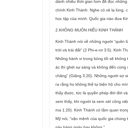
dành nhiều thời gian hơn để đọc những 
chính Kinh Thánh. Nghe có vẻ lạ lùng, c
học tập của mình. Quốc gia nào đưa K
2.KHÔNG MUỐN HIỂU KINH THÁNH
Kinh Thánh nói về những người “quên lử
trời và trái đất” (2 Phi-e-rơ 3:5). Kinh T
Những hành vi trong bóng tối sẽ không 
ác thì ghét sự sáng và không đến cùng 
chăng” (Giăng 3:20). Những người sợ sẽ
ra rằng họ không thể tự biện hộ cho mìn
thấy được, tức là quyền phép đời đời và
xem thấy, khi người ta xem xét công vi
ma 1:20). Kinh Thánh có tầm quan trọng
Mỹ nói, “vận mệnh của quốc gia chúng t
này hàng ngày hay không.”