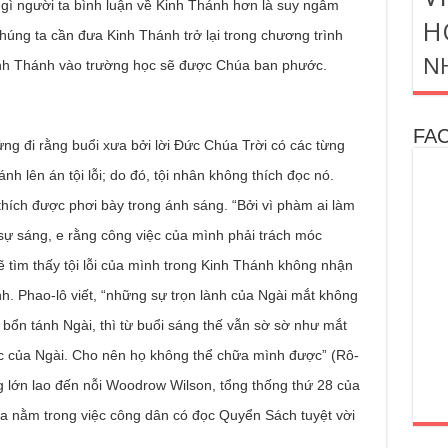
gì người ta bình luận về Kinh Thánh hơn là suy ngẫm
H
húng ta cần đưa Kinh Thánh trở lại trong chương trình
N
inh Thánh vào trường học sẽ được Chúa ban phước.
FA
ng đi rằng buổi xưa bởi lời Đức Chúa Trời có các từng
hánh lên án tội lỗi; do đó, tội nhân không thích đọc nó.
thích được phơi bày trong ánh sáng. “Bởi vì phàm ai làm
sự sáng, e rằng công việc của mình phải trách móc
 tìm thấy tội lỗi của mình trong Kinh Thánh không nhận
h. Phao-lô viết, “những sự trọn lành của Ngài mắt không
 bổn tánh Ngài, thì từ buổi sáng thế vẫn sờ sờ như mắt
ệc của Ngài. Cho nên họ không thể chữa mình được” (Rô-
 lớn lao đến nỗi Woodrow Wilson, tổng thống thứ 28 của
a nằm trong việc công dân có đọc Quyển Sách tuyệt vời