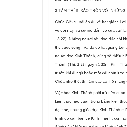
3.TÂM TRÍ BỊ XÁO TRỘN VỚI NHỮNG
Chúa Giê-su nói ẩn dụ về hạt giống Lời 
về đời nầy, và sự mê đắm về của cải” là
13:22). Những người tốt, đạo đức đôi kh
thụ cuộc sống.. Và do đó hạt giống Lời 
người đọc Kinh Thánh, cũng sẽ thiếu hi
Thánh (Thi. 1:2) ngày và đêm. Kinh Th
trước khi đi ngủ hoặc một cái nhìn lướt
Chúa như thế, thì làm sao có thể mang đ
Việc học Kinh Thánh phải trở nên quan 
kiến ​​thức nào quan trọng bằng kiến ​​
đại học, nhưng giáo dục Kinh Thánh miễ
trình độ căn bản về Kinh Thánh, còn hơn
Sách này.” Một người trung bình dành 7,5 