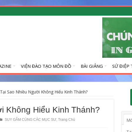
AZINE
VIỆN ĐÀO TẠO MÔN ĐỒ
BÀI GIẢNG
SỨ ĐIỆP
Tại Sao Nhiều Người Không Hiểu Kinh Thánh?
i Không Hiểu Kinh Thánh?
Mớ
SUY GẪM CÙNG CÁC MỤC SƯ
,
Trang Chủ
Ta