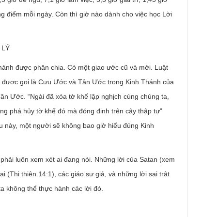
ang điểm mỗi ngày. Còn thì giờ nào dành cho việc học Lời
 LÝ
hánh được phân chia. Có một giao ước cũ và mới. Luật
n được gọi là Cựu Ước và Tân Ước trong Kinh Thánh của
Tân Ước. “Ngài đã xóa tờ khế lập nghịch cùng chúng ta,
ùng phá hủy tờ khế đó mà đóng đinh trên cây thập tự”
u này, một người sẽ không bao giờ hiểu đúng Kinh
phải luôn xem xét ai đang nói. Những lời của Satan (xem
i (Thi thiên 14:1), các giáo sư giả, và những lời sai trật
ta không thể thực hành các lời đó.