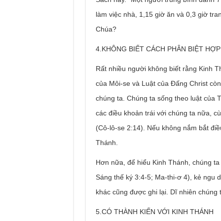
làm việc nhà, 1,15 giờ ăn và 0,3 giờ tr
Chúa?
4.KHÔNG BIẾT CÁCH PHÂN BIỆT HỢP
Rất nhiều người không biết rằng Kinh T
của Môi-se và Luật của Đấng Christ cò
chúng ta. Chúng ta sống theo luật của 
các điều khoản trái với chúng ta nữa, c
(Cô-lô-se 2:14). Nếu không nắm bắt điề
Thánh.
Hơn nữa, để hiểu Kinh Thánh, chúng ta 
Sáng thế ký 3:4-5; Ma-thi-ơ 4), kẻ ngu dạ
khác cũng được ghi lại. Dĩ nhiên chúng 
5.CÓ THÀNH KIẾN VỚI KINH THÁNH