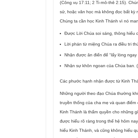
(Công vụ 17:11; 2 Ti-mô-thê 2:15). Chún
sử, hoặc văn học mà không đọc bất kỳ 
Chúng ta cần học Kinh Thánh vì nó mang
Được Lời Chúa soi sáng, thông hiểu cá
Lời phán từ miệng Chúa ra điều tri t
Nhận được ân điển để “lấy lòng ngay t
Nhận sự khôn ngoan của Chúa ban. (
Các phước hạnh nhận được từ Kinh Thá
Những người theo đạo Chúa thường khô
truyền thống của cha mẹ và quan điểm 
Kinh Thánh là thẩm quyền cho những gì 
được hiểu rõ ràng trong thế hệ hôm na
hiểu Kinh Thánh, và cũng không hiểu q