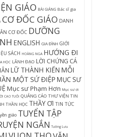
IỆN GIÁO
Bác sĩ gia
BÀI GIẢNG
CƠ ĐỐC GIÁO
DANH
h
DƯỠNG
ÂN CƠ ĐỐC
INH
ENGLISH
GIỚI
GIA ĐÌNH
HƯỚNG ĐI
IỆU SÁCH
HOÀNG NGA
LỜI CHỨNG CÁ
LÃNH ĐẠO
A HỌC
MỖI
LỮ THÀNH KIẾN
HÂN
UẦN MỘT SỨ ĐIỆP
MỤC SƯ
UỆ
Mục sư Phạm Hơn
Mục sư ơi
QUẢNG CÁO
THƯ VIỆN TIN
I CAO TUỔI
THẦY ƠI
TIN TỨC
NH
THẦN HỌC
TUYỂN TẬP
yền giáo
RUYỆN NGẮN
Tường Lưu
MI
VUON THO
VĂN