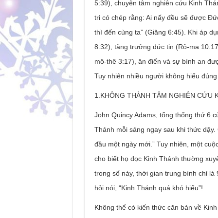
5:39), chuyên tâm nghiên cứu Kinh Thán
tri có chép rằng: Ai nấy đều sẽ được Đ
thì đến cùng ta” (Giăng 6:45). Khi áp d
8:32), tăng trưởng đức tin (Rô-ma 10:17
mô-thê 3:17), ân điển và sự bình an đượ
Tuy nhiên nhiều người không hiểu đúng 
1.KHÔNG THÀNH TÂM NGHIÊN CỨU 
John Quincy Adams, tổng thống thứ 6 
Thánh mỗi sáng ngay sau khi thức dậy. Ô
đầu một ngày mới.” Tuy nhiên, một cuộc
cho biết họ đọc Kinh Thánh thường xuy
trong số này, thời gian trung bình chỉ 
hỏi nói, “Kinh Thánh quá khó hiểu”!
Không thể có kiến ​​thức căn bản về K