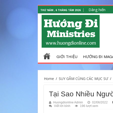
Dâng hiến
THỨ NĂM , 6 THÁNG TÁM 2026
GIỚI THIỆU
HƯỚNG ĐI MAG
Home
/
SUY GẪM CÙNG CÁC MỤC SƯ
/
Tại Sao Nhiều Ngườ
Huongdionline Admin
02/06/2022
Viết lời bình
196 lượt xem