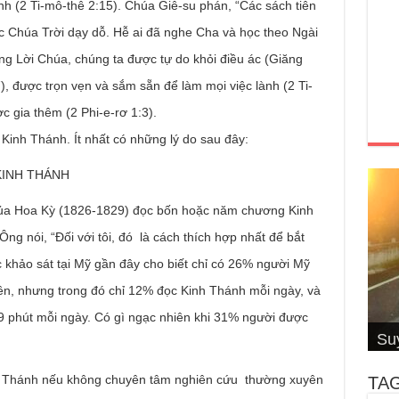
h (2 Ti-mô-thê 2:15). Chúa Giê-su phán, “Các sách tiên
ức Chúa Trời dạy dỗ. Hễ ai đã nghe Cha và học theo Ngài
ụng Lời Chúa, chúng ta được tự do khỏi điều ác (Giăng
), được trọn vẹn và sắm sẵn để làm mọi việc lành (2 Ti-
c gia thêm (2 Phi-e-rơ 1:3).
Kinh Thánh. Ít nhất có những lý do sau đây:
KINH THÁNH
của Hoa Kỳ (1826-1829) đọc bốn hoặc năm chương Kinh
ng nói, “Đối với tôi, đó là cách thích hợp nhất để bắt
 khảo sát tại Mỹ gần đây cho biết chỉ có 26% người Mỹ
ên, nhưng trong đó chỉ 12% đọc Kinh Thánh mỗi ngày, và
Cơ
4 S
Su
là 9 phút mỗi ngày. Có gì ngạc nhiên khi 31% người được
Su
Đố
Thầ
hiệ
Su
Hội
Câ
Cal
Thi
Wi
inh Thánh nếu không chuyên tâm nghiên cứu thường xuyên
TA