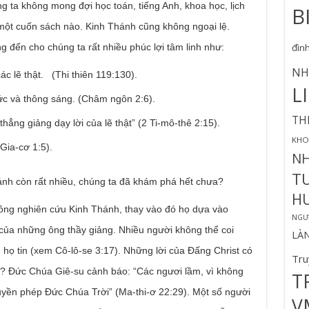
g ta không mong đợi học toán, tiếng Anh, khoa học, lịch
B
một cuốn sách nào. Kinh Thánh cũng không ngoại lệ.
đìn
 đến cho chúng ta rất nhiều phúc lợi tâm linh như:
NH
c lẽ thật. (Thi thiên 119:130).
L
hức và thông sáng. (Châm ngôn 2:6).
TH
hẳng giảng dạy lời của lẽ thật” (2 Ti-mô-thê 2:15).
KHO
Gia-cơ 1:5).
N
T
nh còn rất nhiều, chúng ta đã khám phá hết chưa?
H
ng nghiên cứu Kinh Thánh, thay vào đó họ dựa vào
NGƯỜ
của những ông thầy giảng. Nhiều người không thể coi
LÀ
họ tin (xem Cô-lô-se 3:17). Những lời của Đấng Christ có
Tru
y? Đức Chúa Giê-su cảnh báo: “Các ngươi lầm, vì không
T
uyền phép Đức Chúa Trời” (Ma-thi-ơ 22:29). Một số người
V