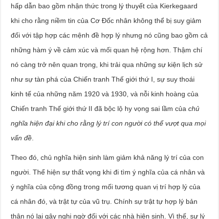
hấp dẫn bao gồm nhận thức trong lý thuyết của Kierkegaard
khi cho rằng niềm tin của Cơ Đốc nhân không thể bị suy giảm
đối với tập hợp các mệnh đề hợp lý nhưng nó cũng bao gồm cả
những hàm ý về cảm xúc và mối quan hệ rộng hơn. Thậm chí
nó càng trở nên quan trọng, khi trải qua những sự kiện lịch sử
như sự tàn phá của Chiến tranh Thế giới thứ I, sự suy thoái
kinh tế của những năm 1920 và 1930, và nỗi kinh hoàng của
Chiến tranh Thế giới thứ II đã bộc lộ hy vọng sai lầm của
chủ
nghĩa hiện đại khi cho rằng lý trí con người có thể vượt qua mọi
vấn đề
.
Theo đó, chủ nghĩa hiện sinh làm giảm khả năng lý trí của con
người. Thể hiện sự thất vọng khi đi tìm ý nghĩa của cá nhân và
ý nghĩa của cộng đồng trong mối tương quan vị trí hợp lý của
cá nhân đó, và trật tự của vũ trụ. Chính sự trật tự hợp lý bản
thân nó lại gây nghi ngờ đối với các nhà hiện sinh. Vì thế, sự lý