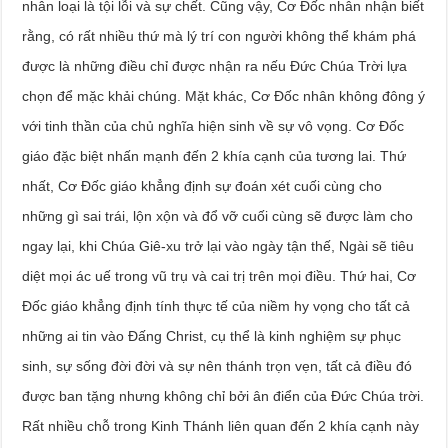
nhân loại là tội lỗi và sự chết. Cũng vậy, Cơ Đốc nhân nhận biết
rằng, có rất nhiều thứ mà lý trí con người không thể khám phá
được là những điều chỉ được nhận ra nếu Đức Chúa Trời lựa
chọn để mặc khải chúng. Mặt khác, Cơ Đốc nhân không đông ý
với tinh thần của chủ nghĩa hiện sinh về sự vô vọng. Cơ Đốc
giáo đặc biệt nhấn mạnh đến 2 khía cạnh của tương lai. Thứ
nhất, Cơ Đốc giáo khẳng định sự đoán xét cuối cùng cho
những gì sai trái, lộn xộn và đổ vỡ cuối cùng sẽ được làm cho
ngay lại, khi Chúa Giê-xu trở lại vào ngày tận thế, Ngài sẽ tiêu
diệt mọi ác uế trong vũ trụ và cai trị trên mọi điều. Thứ hai, Cơ
Đốc giáo khẳng định tính thực tế của niềm hy vọng cho tất cả
những ai tin vào Đấng Christ, cụ thể là kinh nghiệm sự phục
sinh, sự sống đời đời và sự nên thánh trọn vẹn, tất cả điều đó
được ban tặng nhưng không chỉ bởi ân điển của Đức Chúa trời.
Rất nhiều chỗ trong Kinh Thánh liên quan đến 2 khía cạnh này