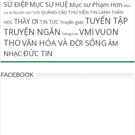
SỨ ĐIỆP
MỤC SƯ HUỆ
Mục sư Phạm Hơn
Mục
QUẢNG CÁO
THƯ VIỆN TIN LÀNH
THẦN
sư ơi
NGƯỜI CAO TUỔI
TUYỂN TẬP
THẦY ƠI
TIN TỨC
Truyền giáo
HỌC
TRUYỆN NGẮN
VMI
VUON
Tường Lưu
THO
VĂN HÓA VÀ ĐỜI SỐNG
ÂM
ĐỨC TIN
NHẠC
FACEBOOK