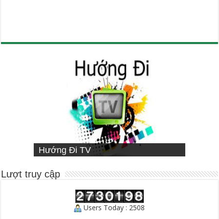
VIETNAMESE MISSIONARY
Hướng Đi TV
Sống Đạo
INSTITUTE
Người Chăn Bầy
Lượt truy cập
Users Today : 2508