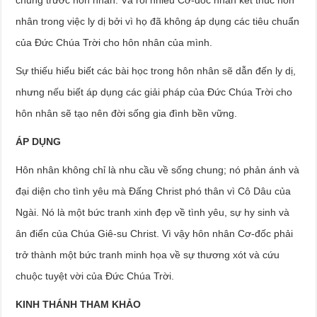
chung trước hôn nhân. Và rồi nhiều Cơ-đốc nhân kết thúc hôn
nhân trong việc ly dị bởi vì họ đã không áp dụng các tiêu chuẩn
của Đức Chúa Trời cho hôn nhân của mình.
Sự thiếu hiểu biết các bài học trong hôn nhân sẽ dẫn đến ly dị,
nhưng nếu biết áp dụng các giải pháp của Đức Chúa Trời cho
hôn nhân sẽ tạo nên đời sống gia đình bền vững.
ÁP DỤNG
Hôn nhân không chỉ là nhu cầu về sống chung; nó phản ánh và
đại diện cho tình yêu mà Đấng Christ phó thân vì Cô Dâu của
Ngài. Nó là một bức tranh xinh đẹp về tình yêu, sự hy sinh và
ân điển của Chúa Giê-su Christ. Vì vậy hôn nhân Cơ-đốc phải
trở thành một bức tranh minh họa về sự thương xót và cứu
chuộc tuyệt vời của Đức Chúa Trời.
KINH THÁNH THAM KHẢO