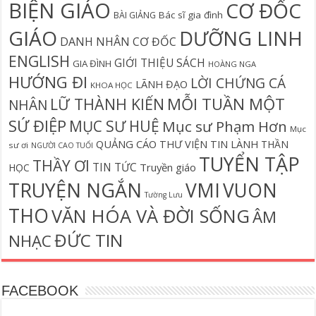
BIỆN GIÁO
CƠ ĐỐC
Bác sĩ gia đình
BÀI GIẢNG
GIÁO
DƯỠNG LINH
DANH NHÂN CƠ ĐỐC
ENGLISH
GIỚI THIỆU SÁCH
GIA ĐÌNH
HOÀNG NGA
HƯỚNG ĐI
LỜI CHỨNG CÁ
LÃNH ĐẠO
KHOA HỌC
MỖI TUẦN MỘT
LỮ THÀNH KIẾN
NHÂN
SỨ ĐIỆP
MỤC SƯ HUỆ
Mục sư Phạm Hơn
Mục
QUẢNG CÁO
THƯ VIỆN TIN LÀNH
THẦN
sư ơi
NGƯỜI CAO TUỔI
TUYỂN TẬP
THẦY ƠI
TIN TỨC
Truyền giáo
HỌC
TRUYỆN NGẮN
VMI
VUON
Tường Lưu
THO
VĂN HÓA VÀ ĐỜI SỐNG
ÂM
ĐỨC TIN
NHẠC
FACEBOOK