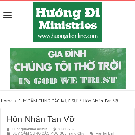
Home
/
SUY GẪM CÙNG CÁC MỤC SƯ
/
Hôn Nhân Tan Vỡ
Hôn Nhân Tan Vỡ
Huongdionline Admin
31/08/2021
SUY GẪM CÙNG CÁC MỤC SƯ
,
Trang Chủ
Viết lời bình