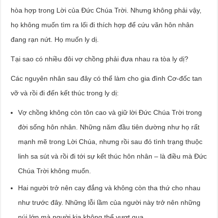
hòa hợp trong Lời của Đức Chúa Trời. Nhưng không phải vậy,
họ không muốn tìm ra lối đi thích hợp để cứu vãn hôn nhân
đang rạn nứt. Họ muốn ly dị.
Tại sao có nhiều đôi vợ chồng phải đưa nhau ra tòa ly dị?
Các nguyên nhân sau đây có thể làm cho gia đình Cơ-đốc tan
vỡ và rồi đi đến kết thúc trong ly dị:
Vợ chồng không còn tôn cao và giữ lời Đức Chúa Trời trong
đời sống hôn nhân. Những năm đầu tiên dường như họ rất
mạnh mẽ trong Lời Chúa, nhưng rồi sau đó tình trạng thuộc
linh sa sút và rồi đi tới sự kết thúc hôn nhân – là điều mà Đức
Chúa Trời không muốn.
Hai người trở nên cay đắng và không còn tha thứ cho nhau
như trước đây. Những lỗi lầm của người này trở nên những
núi lớn mà người kia không thể vượt qua.