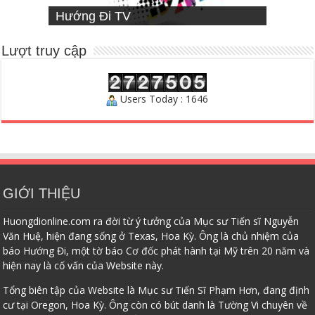
VIETNAMESE MISSIONARY
Hướng Đi TV
Sống Đạo
INSTITUTE
Người Chăn Bầy
Lượt truy cập
Users Today : 1646
GIỚI THIỆU
Huongdionline.com ra đời từ ý tưởng của Mục sư Tiến sĩ Nguyễn
Văn Huệ, hiện đang sống ở Texas, Hoa Kỳ. Ông là chủ nhiệm của
báo Hướng Đi, một tờ báo Cơ đốc phát hành tại Mỹ trên 20 năm và
hiện nay là cố vấn của Website này.
Tổng biên tập của Website là Mục sư Tiến Sĩ Phạm Hơn, đang định
cư tại Oregon, Hoa Kỳ. Ông còn có bút danh là Tường Vi chuyên về