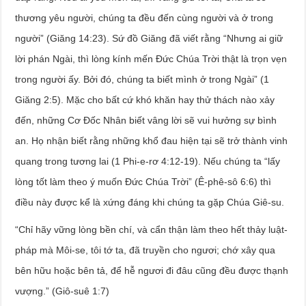
thương yêu người, chúng ta đều đến cùng người và ở trong
người” (Giăng 14:23). Sứ đồ Giăng đã viết rằng “Nhưng ai giữ
lời phán Ngài, thì lòng kính mến Đức Chúa Trời thật là trọn vẹn
trong người ấy. Bởi đó, chúng ta biết mình ở trong Ngài” (1
Giăng 2:5). Mặc cho bất cứ khó khăn hay thử thách nào xảy
đến, những Cơ Đốc Nhân biết vâng lời sẽ vui hưởng sự bình
an. Họ nhận biết rằng những khổ đau hiện tại sẽ trở thành vinh
quang trong tương lai (1 Phi-e-rơ 4:12-19). Nếu chúng ta “lấy
lòng tốt làm theo ý muốn Đức Chúa Trời” (Ê-phê-sô 6:6) thì
điều này được kể là xứng đáng khi chúng ta gặp Chúa Giê-su.
“Chỉ hãy vững lòng bền chí, và cẩn thận làm theo hết thảy luật-
pháp mà Môi-se, tôi tớ ta, đã truyền cho ngươi; chớ xây qua
bên hữu hoặc bên tả, để hễ ngươi đi đâu cũng đều được thạnh
vượng.” (Giô-suê 1:7)