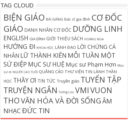
TAG CLOUD
BIỆN GIÁO
CƠ ĐỐC
Bác sĩ gia đình
BÀI GIẢNG
GIÁO
DƯỠNG LINH
DANH NHÂN CƠ ĐỐC
ENGLISH
GIỚI THIỆU SÁCH
GIA ĐÌNH
HOÀNG NGA
HƯỚNG ĐI
LỜI CHỨNG CÁ
LÃNH ĐẠO
KHOA HỌC
MỖI TUẦN MỘT
LỮ THÀNH KIẾN
NHÂN
SỨ ĐIỆP
MỤC SƯ HUỆ
Mục sư Phạm Hơn
Mục
QUẢNG CÁO
THƯ VIỆN TIN LÀNH
THẦN
sư ơi
NGƯỜI CAO TUỔI
TUYỂN TẬP
THẦY ƠI
TIN TỨC
Truyền giáo
HỌC
TRUYỆN NGẮN
VMI
VUON
Tường Lưu
THO
VĂN HÓA VÀ ĐỜI SỐNG
ÂM
ĐỨC TIN
NHẠC