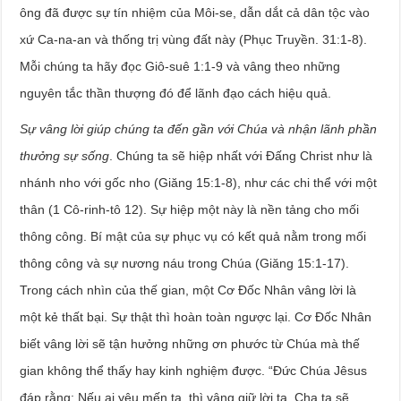
ông đã được sự tín nhiệm của Môi-se, dẫn dắt cả dân tộc vào
xứ Ca-na-an và thống trị vùng đất này (Phục Truyền. 31:1-8).
Mỗi chúng ta hãy đọc Giô-suê 1:1-9 và vâng theo những
nguyên tắc thần thượng đó để lãnh đạo cách hiệu quả.
Sự vâng lời giúp chúng ta đến gần với Chúa và nhận lãnh phần
thưởng sự sống
. Chúng ta sẽ hiệp nhất với Đấng Christ như là
nhánh nho với gốc nho (Giăng 15:1-8), như các chi thể với một
thân (1 Cô-rinh-tô 12). Sự hiệp một này là nền tảng cho mối
thông công. Bí mật của sự phục vụ có kết quả nằm trong mối
thông công và sự nương náu trong Chúa (Giăng 15:1-17).
Trong cách nhìn của thế gian, một Cơ Đốc Nhân vâng lời là
một kẻ thất bại. Sự thật thì hoàn toàn ngược lại. Cơ Đốc Nhân
biết vâng lời sẽ tận hưởng những ơn phước từ Chúa mà thế
gian không thể thấy hay kinh nghiệm được. “Đức Chúa Jêsus
đáp rằng: Nếu ai yêu mến ta, thì vâng giữ lời ta, Cha ta sẽ