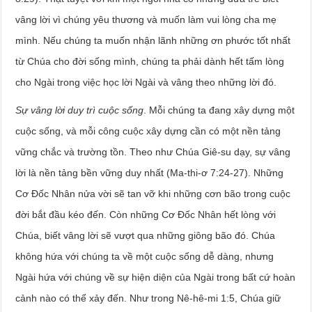
vâng lời vì chúng yêu thương và muốn làm vui lòng cha mẹ
mình. Nếu chúng ta muốn nhận lãnh những ơn phước tốt nhất
từ Chúa cho đời sống mình, chúng ta phải dành hết tấm lòng
cho Ngài trong việc học lời Ngài và vâng theo những lời đó.
Sự vâng lời duy trì cuộc sống
. Mỗi chúng ta đang xây dựng một
cuộc sống, và mỗi công cuộc xây dựng cần có một nền tảng
vững chắc và trường tồn. Theo như Chúa Giê-su dạy, sự vâng
lời là nền tảng bền vững duy nhất (Ma-thi-ơ 7:24-27). Những
Cơ Đốc Nhân nửa vời sẽ tan vỡ khi những cơn bão trong cuộc
đời bắt đầu kéo đến. Còn những Cơ Đốc Nhân hết lòng với
Chúa, biết vâng lời sẽ vượt qua những giông bão đó. Chúa
không hứa với chúng ta về một cuộc sống dễ dàng, nhưng
Ngài hứa với chúng về sự hiện diện của Ngài trong bất cứ hoàn
cảnh nào có thể xảy đến. Như trong Nê-hê-mi 1:5, Chúa giữ