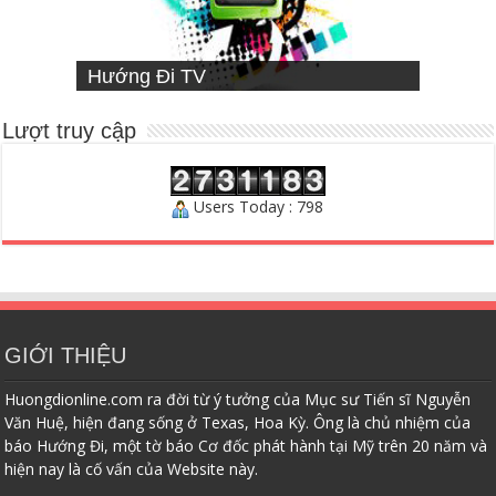
VIETNAMESE MISSIONARY
Hướng Đi TV
Sống Đạo
INSTITUTE
Người Chăn Bầy
Lượt truy cập
Users Today : 798
GIỚI THIỆU
Huongdionline.com ra đời từ ý tưởng của Mục sư Tiến sĩ Nguyễn
Văn Huệ, hiện đang sống ở Texas, Hoa Kỳ. Ông là chủ nhiệm của
báo Hướng Đi, một tờ báo Cơ đốc phát hành tại Mỹ trên 20 năm và
hiện nay là cố vấn của Website này.