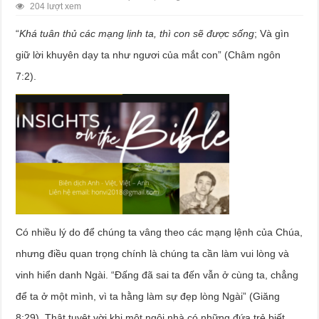
204 lượt xem
“
Khá tuân thủ các mạng lịnh ta, thì con sẽ được sống
; Và gìn
giữ lời khuyên dạy ta như ngươi của mắt con” (Châm ngôn
7:2).
Có nhiều lý do để chúng ta vâng theo các mạng lệnh của Chúa,
nhưng điều quan trọng chính là chúng ta cần làm vui lòng và
vinh hiển danh Ngài. “Đấng đã sai ta đến vẫn ở cùng ta, chẳng
để ta ở một mình, vì ta hằng làm sự đẹp lòng Ngài” (Giăng
8:29). Thật tuyệt vời khi một ngôi nhà có những đứa trẻ biết