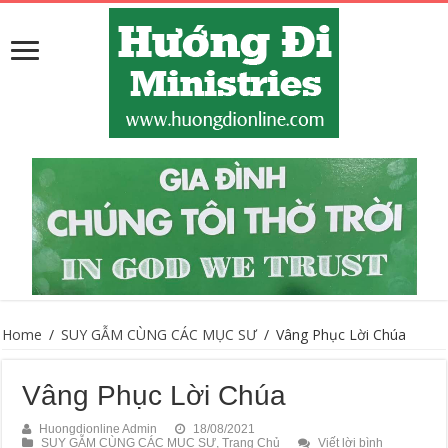
Home
/
SUY GẪM CÙNG CÁC MỤC SƯ
/
Vâng Phục Lời Chúa
Vâng Phục Lời Chúa
Huongdionline Admin
18/08/2021
SUY GẪM CÙNG CÁC MỤC SƯ
,
Trang Chủ
Viết lời bình