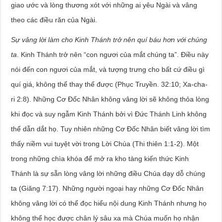
giao ước và lòng thương xót với những ai yêu Ngài và vâng
theo các điều răn của Ngài.
Sự vâng lời làm cho Kinh Thánh trở nên quí báu hơn với chúng
ta
. Kinh Thánh trở nên “con ngươi của mắt chúng ta”. Điều này
nói đến con ngươi của mắt, và tượng trưng cho bất cứ điều gì
quí giá, không thể thay thế được (Phục Truyền. 32:10; Xa-cha-
ri 2:8). Những Cơ Đốc Nhân không vâng lời sẽ không thỏa lòng
khi đọc và suy ngẫm Kinh Thánh bởi vì Đức Thánh Linh không
thể dẫn dắt họ. Tuy nhiên những Cơ Đốc Nhân biết vâng lời tìm
thấy niềm vui tuyệt vời trong Lời Chúa (Thi thiên 1:1-2). Một
trong những chìa khóa để mở ra kho tàng kiến thức Kinh
Thánh là sự sẵn lòng vâng lời những điều Chúa dạy dỗ chúng
ta (Giăng 7:17). Những người ngoại hay những Cơ Đốc Nhân
không vâng lời có thể đọc hiểu nội dung Kinh Thánh nhưng họ
không thể học được chân lý sâu xa mà Chúa muốn họ nhận