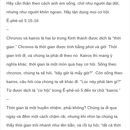
Hãy cẩn thận theo cách anh em sống, chớ như người dại dột,
nhưng như người khôn ngoan. Hãy tận dụng mọi cơ hội.
Ê-phê-sô 5:15-16
–
Chronos và kairos là hai từ trong Kinh thánh được dịch là “thời
gian.” Chronos là thời gian được tính bằng phút và giờ. Thời
gian trôi đi, và chúng ta phải đi theo nó. Kairos thì mang ý
nghĩa khác: thời gian là một món quà hay cơ hội. Sống theo
chronos, chúng ta sẽ hỏi, “bây giờ là mấy giờ?”. Còn sống theo
kairos, câu hỏi của chúng ta sẽ khác đi: “Lúc này phải làm gì?”
Từ được dịch là “cơ hội” trong Ê-phê-sô 5 đến từ chữ “kairos.”
–
Thời gian là một huyền nhiệm, phải không? Chúng ta đi qua
ngày và đêm một cách chậm rãi, nhưng khi nhìn lại chúng ta
thấy thời gian trôi nhanh như tên bắn, và rồi tự hỏi, “tất cả thời