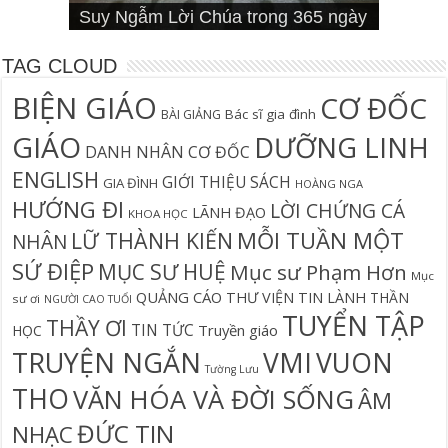
Suy Ngẫm Lời Chúa trong 365 ngày
Đối diện lương tâm
Thần học thay thế
hiệu đính)
Suy Ngẫm Lời Chúa 365 Ngày
Hội Thánh sẽ trải qua cơn đại nạn?
Câu Cá Và Đánh Lưới Người
Calling
Thiên Lộ Lịch Trình
Wiersbe
TAG CLOUD
BIỆN GIÁO
CƠ ĐỐC
Bác sĩ gia đình
BÀI GIẢNG
GIÁO
DƯỠNG LINH
DANH NHÂN CƠ ĐỐC
ENGLISH
GIỚI THIỆU SÁCH
GIA ĐÌNH
HOÀNG NGA
HƯỚNG ĐI
LỜI CHỨNG CÁ
LÃNH ĐẠO
KHOA HỌC
MỖI TUẦN MỘT
LỮ THÀNH KIẾN
NHÂN
SỨ ĐIỆP
MỤC SƯ HUỆ
Mục sư Phạm Hơn
Mục
QUẢNG CÁO
THƯ VIỆN TIN LÀNH
THẦN
sư ơi
NGƯỜI CAO TUỔI
TUYỂN TẬP
THẦY ƠI
TIN TỨC
Truyền giáo
HỌC
TRUYỆN NGẮN
VMI
VUON
Tường Lưu
THO
VĂN HÓA VÀ ĐỜI SỐNG
ÂM
ĐỨC TIN
NHẠC