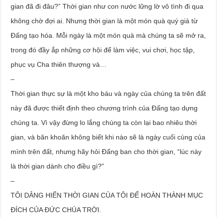
gian đã đi đâu?” Thời gian như con nước lững lờ vô tình đi qua
không chờ đợi ai. Nhưng thời gian là một món quà quý giá từ
Đấng tạo hóa. Mỗi ngày là một món quà mà chúng ta sẽ mở ra,
trong đó đầy ắp những cơ hội để làm việc, vui chơi, học tập,
phục vụ Cha thiên thượng và…
–
Thời gian thực sự là một kho báu và ngày của chúng ta trên đất
này đã được thiết định theo chương trình của Đấng tạo dựng
chúng ta. Vì vậy đừng lo lắng chúng ta còn lại bao nhiêu thời
gian, và băn khoăn không biết khi nào sẽ là ngày cuối cùng của
mình trên đất, nhưng hãy hỏi Đấng ban cho thời gian, “lúc này
là thời gian dành cho điều gì?”
–
TÔI DÂNG HIẾN THỜI GIAN CỦA TÔI ĐỂ HOÀN THÀNH MỤC
ĐÍCH CỦA ĐỨC CHÚA TRỜI.