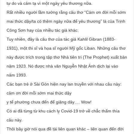
tự do và cảm tạ vì một ngày yêu thương nữa.
Rất nhiều người lầm tưởng rằng câu thơ “Cảm ơn đời mỗi sớm
mai thức dậy/ta có thêm ngày nữa để yêu thương” là của Trịnh
Công Sơn hay của nhiều tác giả khác.
Tuy nhiên, đây là câu thơ của tác giả Kahlil Gibran (1883-
1931), một thi sĩ và họa sĩ người Mỹ gốc Liban. Những câu thơ
này được trích trong tập thơ Nhà tiên tri (The Prophet) xuất bản
năm 1923. Nó được nhà văn Nguyễn Nhật Ánh dịch lại vào
năm 1993.
Các bạn trẻ ở Sài Gòn hiện nay lan truyền với nhau câu này:
cảm ơn đời mỗi sớm mai thức dậy
y tế phường chưa đến để giăng dây…. Wow!
Có ai đã từng từ khu cách ly Covid-19 trở về chắc thấm thía
câu này.
Thôi bây giờ nói qua đề tài liên quan khác – liên quan đến đời