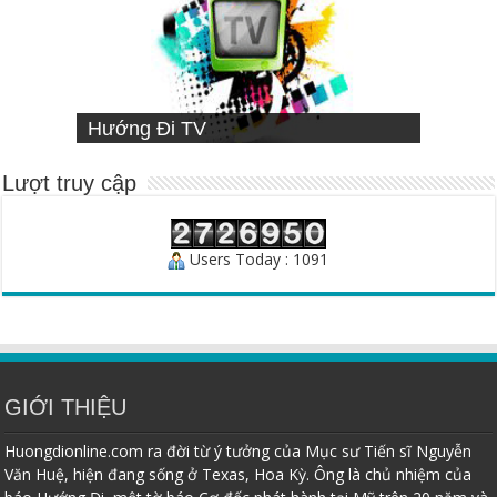
VIETNAMESE MISSIONARY
Hướng Đi TV
Sống Đạo
INSTITUTE
Người Chăn Bầy
Lượt truy cập
Users Today : 1091
GIỚI THIỆU
Huongdionline.com ra đời từ ý tưởng của Mục sư Tiến sĩ Nguyễn
Văn Huệ, hiện đang sống ở Texas, Hoa Kỳ. Ông là chủ nhiệm của