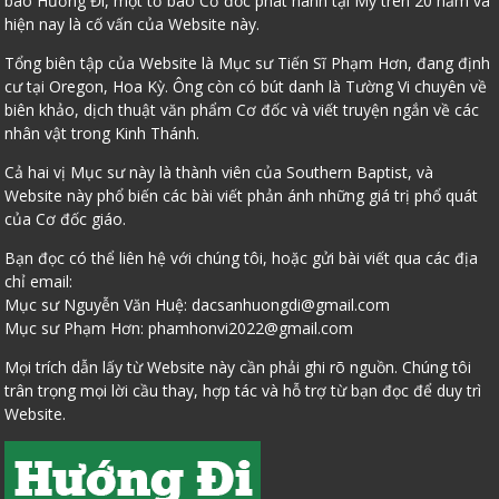
báo Hướng Đi, một tờ báo Cơ đốc phát hành tại Mỹ trên 20 năm và
hiện nay là cố vấn của Website này.
Tổng biên tập của Website là Mục sư Tiến Sĩ Phạm Hơn, đang định
cư tại Oregon, Hoa Kỳ. Ông còn có bút danh là Tường Vi chuyên về
biên khảo, dịch thuật văn phẩm Cơ đốc và viết truyện ngắn về các
nhân vật trong Kinh Thánh.
Cả hai vị Mục sư này là thành viên của Southern Baptist, và
Website này phổ biến các bài viết phản ánh những giá trị phổ quát
của Cơ đốc giáo.
Bạn đọc có thể liên hệ với chúng tôi, hoặc gửi bài viết qua các địa
chỉ email:
Mục sư Nguyễn Văn Huệ:
dacsanhuongdi@gmail.com
Mục sư Phạm Hơn:
phamhonvi2022@gmail.com
Mọi trích dẫn lấy từ Website này cần phải ghi rõ nguồn. Chúng tôi
trân trọng mọi lời cầu thay, hợp tác và hỗ trợ từ bạn đọc để duy trì
Website.