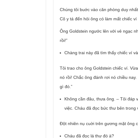
Chúng tôi buớc vào căn phòng duy nhất
Cô y tá đến hỏi ông có làm mất chiếc ví
Ông Goldstein ngước lên với vẻ ngạc nhiê
rồi!”
Chàng trai này đã tìm thấy chiếc ví v
Tôi trao cho ông Goldstein chiếc ví. Vừ
nó rồi! Chắc ông đánh rơi nó chiều nay
gì đó.”
Không cần đâu, thưa ông. – Tôi đáp 
việc. Cháu đã đọc bức thư bên trong v
Đột nhiên nụ cuời trên gương mặt ông c
Cháu đã đọc lá thư đó à?