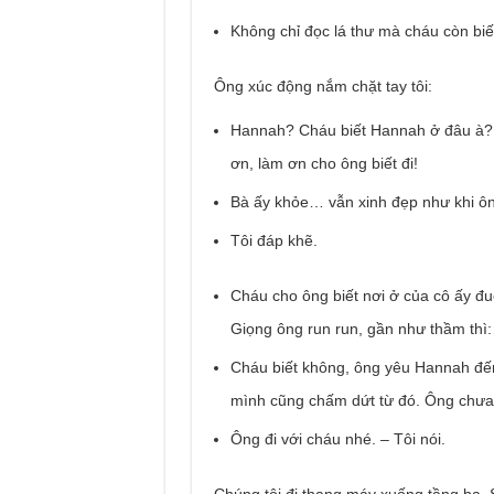
Không chỉ đọc lá thư mà cháu còn bi
Ông xúc động nắm chặt tay tôi:
Hannah? Cháu biết Hannah ở đâu à?
ơn, làm ơn cho ông biết đi!
Bà ấy khỏe… vẫn xinh đẹp như khi ôn
Tôi đáp khẽ.
Cháu cho ông biết nơi ở của cô ấy đ
Giọng ông run run, gần như thầm thì:
Cháu biết không, ông yêu Hannah đến
mình cũng chấm dứt từ đó. Ông chưa 
Ông đi với cháu nhé. – Tôi nói.