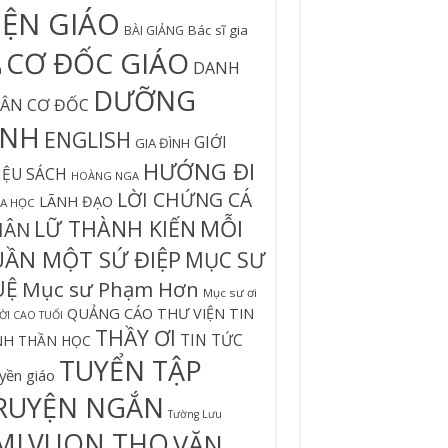
IỆN GIÁO
Bác sĩ gia
BÀI GIẢNG
CƠ ĐỐC GIÁO
DANH
h
DƯỠNG
ÂN CƠ ĐỐC
INH
ENGLISH
GIỚI
GIA ĐÌNH
HƯỚNG ĐI
IỆU SÁCH
HOÀNG NGA
LỜI CHỨNG CÁ
LÃNH ĐẠO
A HỌC
MỖI
LỮ THÀNH KIẾN
HÂN
UẦN MỘT SỨ ĐIỆP
MỤC SƯ
UỆ
Mục sư Phạm Hơn
Mục sư ơi
QUẢNG CÁO
THƯ VIỆN TIN
I CAO TUỔI
THẦY ƠI
TIN TỨC
NH
THẦN HỌC
TUYỂN TẬP
yền giáo
RUYỆN NGẮN
Tường Lưu
MI
VUON THO
VĂN