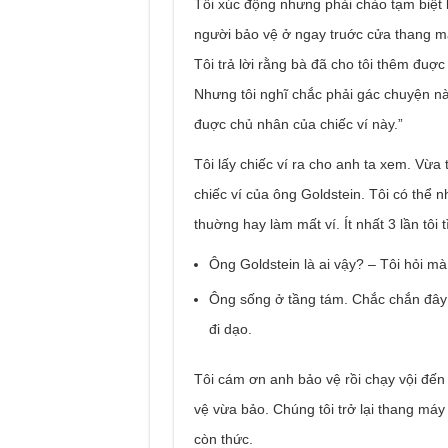
Tôi xúc động nhưng phải chào tạm biệt 
người bảo vệ ở ngay truớc cửa thang má
Tôi trả lời rằng bà đã cho tôi thêm đuợc
Nhưng tôi nghĩ chắc phải gác chuyện này
đuợc chủ nhân của chiếc ví này.”
Tôi lấy chiếc ví ra cho anh ta xem. Vừa 
chiếc ví của ông Goldstein. Tôi có thể 
thuờng hay làm mất ví. Ít nhất 3 lần tôi 
Ông Goldstein là ai vậy? – Tôi hỏi mà
Ông sống ở tầng tám. Chắc chắn đây 
đi dạo.
Tôi cám ơn anh bảo vệ rồi chạy vội đến
vệ vừa bảo. Chúng tôi trở lại thang má
còn thức.