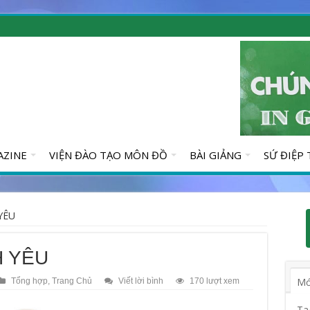
AZINE
VIỆN ĐÀO TẠO MÔN ĐỒ
BÀI GIẢNG
SỨ ĐIỆP
YÊU
H YÊU
Mớ
Tổng hợp
,
Trang Chủ
Viết lời bình
170 lượt xem
Ta