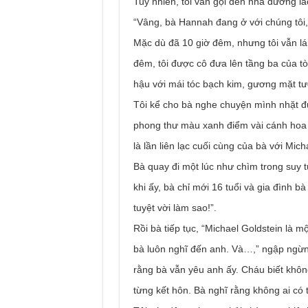
Tuy nhiên, tôi vẫn gọi đến nhà dưỡng lã
“Vâng, bà Hannah đang ở với chúng tôi,” 
Mặc dù đã 10 giờ đêm, nhưng tôi vẫn lái 
đêm, tôi được cô đưa lên tầng ba của tòa
hậu với mái tóc bạch kim, gương mặt tươ
Tôi kể cho bà nghe chuyện mình nhặt đu
phong thư màu xanh điểm vài cánh hoa n
là lần liên lạc cuối cùng của bà với Micha
Bà quay đi một lúc như chìm trong suy 
khi ấy, bà chỉ mới 16 tuổi và gia đình b
tuyệt vời làm sao!”.
Rồi bà tiếp tục, “Michael Goldstein là m
bà luôn nghĩ đến anh. Và…,” ngập ngừng 
rằng bà vẫn yêu anh ấy. Cháu biết khôn
từng kết hôn. Bà nghĩ rằng không ai có