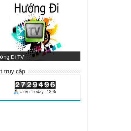
ETNAMESE MISSIONARY
ớng Đi TV
ng Đạo
STITUTE
ười Chăn Bầy
t truy cập
Users Today : 1806