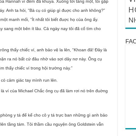
bà Hannah vì đêm đã khuya. Xuống tới tầng một, tôi gặp
H
y. Anh ta hỏi, “Bà cụ có giúp gì đuợc cho anh không?”
N
 một manh mối, “Ít nhất tôi biết đuợc họ của ông ấy.
 sang một bên ít lâu. Cả ngày nay tôi đã cố tìm cho
FA
trông thấy chiếc ví, anh bảo vệ la lên, “Khoan đã! Đây là
nhận ra nó bất cứ đâu nhờ vào sợi dây nơ này. Ông cụ
tìm thấy chiếc ví trong hội trường này.”
 có cảm giác tay mình run lên.
là ví của Michael Chắc ông cụ đã làm rơi nó trên đuờng
 phòng y tá để kể cho cô y tá trực ban những gì anh bảo
y lên tầng tám. Tôi thầm cầu nguyện ông Goldstein vẫn