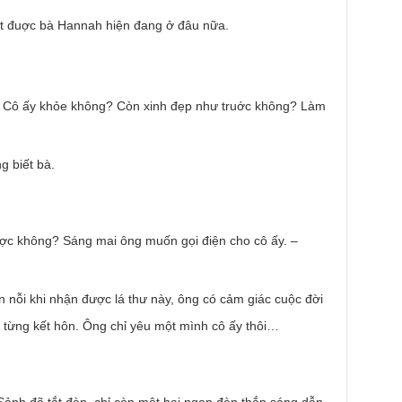
ết đuợc bà Hannah hiện đang ở đâu nữa.
 Cô ấy khỏe không? Còn xinh đẹp như truớc không? Làm
g biết bà.
uợc không? Sáng mai ông muốn gọi điện cho cô ấy. –
 nỗi khi nhận được lá thư này, ông có cảm giác cuộc đời
từng kết hôn. Ông chỉ yêu một mình cô ấy thôi…