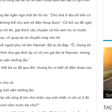
cho tổng đài để xin số điện thoại dựa vào địa chỉ ghi trên
ng đài ngần ngừ một lát rồi nói: “Chủ nhà ở địa chỉ trên có
i không thể cho anh số điện thoại đuợc”. Cô lịch sự đề nghị
ịa chỉ đó, giải thích câu chuyện và hỏi xem họ có muốn
sau, cô quay lại và chuyển máy cho tôi.
về nguời phụ nữ tên Hannah. Bà ta vội đáp, “Ồ, chúng tôi
ình như gia đình ấy có cô con gái tên là Hannah, nhưng
o viện dưỡng lão.”
 biết bà cụ đã qua đời, nhưng họ có biết số điện thoại của
ợc cho và
Cơ
4 S
Su
g một viện dưỡng lão.
Su
Đố
Thầ
hiệ
Su
Hội
Câ
Cal
Thi
Wi
 lại cất công đi tìm chủ nhân của một chiếc ví chỉ có 3 đô
ươi năm truớc kia chứ?”
TA