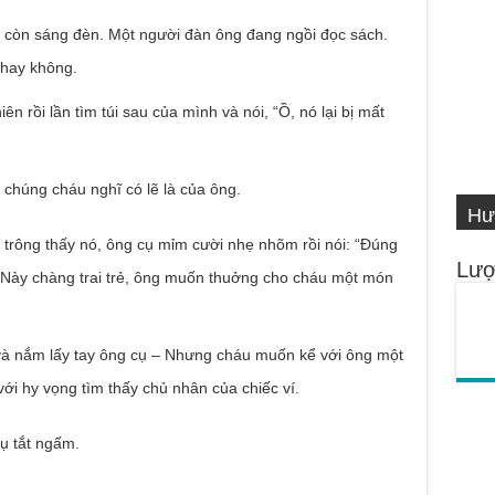
 còn sáng đèn. Một người đàn ông đang ngồi đọc sách.
 hay không.
n rồi lần tìm túi sau của mình và nói, “Ồ, nó lại bị mất
VI
à chúng cháu nghĩ có lẽ là của ông.
Hư
Số
IN
Ng
a trông thấy nó, ông cụ mỉm cười nhẹ nhõm rồi nói: “Đúng
Lượ
. Này chàng trai trẻ, ông muốn thuởng cho cháu một món
và nắm lấy tay ông cụ – Nhưng cháu muốn kể với ông một
ới hy vọng tìm thấy chủ nhân của chiếc ví.
ụ tắt ngấm.