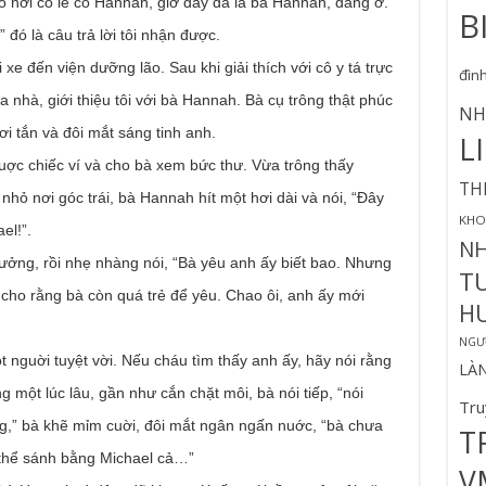
o nơi có lẽ cô Hannah, giờ đây đã là bà Hannah, đang ở.
B
đó là câu trả lời tôi nhận được.
xe đến viện dưỡng lão. Sau khi giải thích với cô y tá trực
đìn
 nhà, giới thiệu tôi với bà Hannah. Bà cụ trông thật phúc
NH
i tắn và đôi mắt sáng tinh anh.
L
ợc chiếc ví và cho bà xem bức thư. Vừa trông thấy
TH
hỏ nơi góc trái, bà Hannah hít một hơi dài và nói, “Đây
KHO
el!”.
N
tưởng, rồi nhẹ nhàng nói, “Bà yêu anh ấy biết bao. Nhưng
T
à cho rằng bà còn quá trẻ để yêu. Chao ôi, anh ấy mới
H
NGƯỜ
ột nguời tuyệt vời. Nếu cháu tìm thấy anh ấy, hãy nói rằng
LÀ
một lúc lâu, gần như cắn chặt môi, bà nói tiếp, “nói
Tru
g,” bà khẽ mỉm cuời, đôi mắt ngân ngấn nuớc, “bà chưa
T
 thể sánh bằng Michael cả…”
V