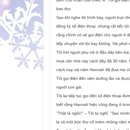
định chủ nhân của chiếc ví. Tôi gọi điện 
bao thư.
Sau khi nghe tôi trình bày, nguời trực tổ
đăng ký số điện thoại, nhưng rất tiếc tô
rằng chính cô sẽ gọi điện cho nguời ở đ
tiếp chuyện với tôi hay không. Vài phút 
Tôi hỏi nguời phụ nữ ở đầu dây bên kia 
mua căn nhà này cách đây đã 30 năm. H
cách nay vài năm Hannah đã đưa mẹ và
Tôi gọi điện đến viện duỡng lão và đuợc
nguời con gái.
Tôi lại tiếp tục gọi đến số điện thoại đư
biết rằng Hannah hiện cũng đang ở tron
“Thật là ngốc!” – Tôi tự nghĩ. “Sao mình
la và một bức thư cũ mèm những năm m