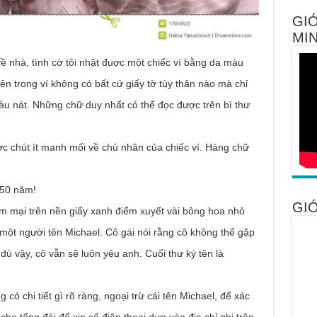
GIỚ
MIN
ề nhà, tình cờ tôi nhặt đuợc một chiếc ví bằng da màu
n trong ví không có bất cứ giấy tờ tùy thân nào mà chỉ
àu nát. Những chữ duy nhất có thể đọc được trên bì thư
uợc chút ít manh mối về chủ nhân của chiếc ví. Hàng chữ
.
 50 năm!
GIỚ
ềm mại trên nền giấy xanh điểm xuyết vài bông hoa nhỏ
o một người tên Michael. Cô gái nói rằng cô không thể gặp
dù vậy, cô vẫn sẽ luôn yêu anh. Cuối thư ký tên là
ó chi tiết gì rõ ràng, ngoại trừ cái tên Michael, để xác