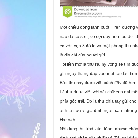
Một chiều đông lạnh buốt. Trên đường v
nâu đã cũ sờn, có sợi dây nơ màu đỏ. Bê
có vỏn vẹn 3 đô la và một phong thư nh
là địa chỉ của nguời gửi.
Tôi liền mở lá thư ra, hy vọng sẽ tìm đ
ghi ngày tháng đập vào mắt tôi đầu tiên
Bức thư này đuợc viết cách đây đã hơn
Lá thư đuợc viết với nét chữ con gái m
phía góc trái. Đó là thư chia tay gửi ch
anh ta nữa vì gia đình ngăn cản, nhưng 
Hannah.
Nội dung thư khá xúc động, nhưng chẳng c