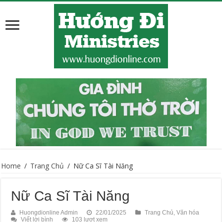
Home
/
Trang Chủ
/
Nữ Ca Sĩ Tài Năng
Nữ Ca Sĩ Tài Năng
Huongdionline Admin
22/01/2025
Trang Chủ
,
Văn hóa
Viết lời bình
103 lượt xem