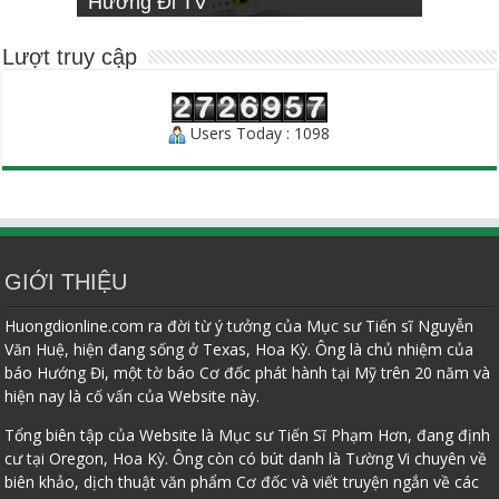
Hướng Đi TV
Sống Đạo
INSTITUTE
Người Chăn Bầy
Lượt truy cập
Users Today : 1098
GIỚI THIỆU
Huongdionline.com ra đời từ ý tưởng của Mục sư Tiến sĩ Nguyễn
Văn Huệ, hiện đang sống ở Texas, Hoa Kỳ. Ông là chủ nhiệm của
báo Hướng Đi, một tờ báo Cơ đốc phát hành tại Mỹ trên 20 năm và
hiện nay là cố vấn của Website này.
Tổng biên tập của Website là Mục sư Tiến Sĩ Phạm Hơn, đang định
cư tại Oregon, Hoa Kỳ. Ông còn có bút danh là Tường Vi chuyên về
biên khảo, dịch thuật văn phẩm Cơ đốc và viết truyện ngắn về các