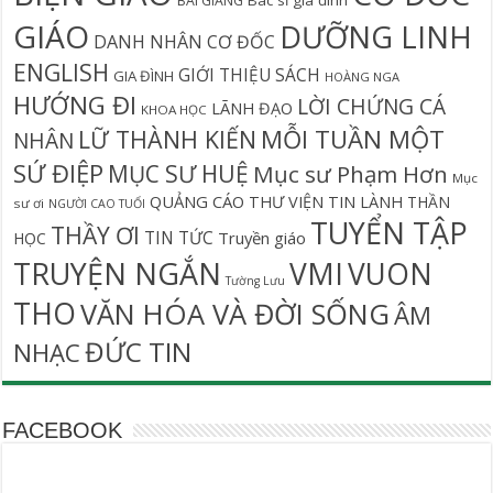
BÀI GIẢNG
GIÁO
DƯỠNG LINH
DANH NHÂN CƠ ĐỐC
ENGLISH
GIỚI THIỆU SÁCH
GIA ĐÌNH
HOÀNG NGA
HƯỚNG ĐI
LỜI CHỨNG CÁ
LÃNH ĐẠO
KHOA HỌC
MỖI TUẦN MỘT
LỮ THÀNH KIẾN
NHÂN
SỨ ĐIỆP
MỤC SƯ HUỆ
Mục sư Phạm Hơn
Mục
QUẢNG CÁO
THƯ VIỆN TIN LÀNH
THẦN
sư ơi
NGƯỜI CAO TUỔI
TUYỂN TẬP
THẦY ƠI
TIN TỨC
Truyền giáo
HỌC
TRUYỆN NGẮN
VMI
VUON
Tường Lưu
THO
VĂN HÓA VÀ ĐỜI SỐNG
ÂM
ĐỨC TIN
NHẠC
FACEBOOK