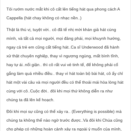
Tôi rướm nước mắt khi cô cất lên tiếng hát qua phong cách A
Cappella (hát chay không có nhạc nền..)
Thật là thú vị, tuyệt vời.. cô đã tế nhị mời khán giả hát cùng
mình, và tất cả mọi người, mọi đảng phái, mọi khuynh hướng,
ngay cả trẻ em cũng cất tiếng hát..Ca sĩ Underwood đã hành
xử thật chuyên nghiệp, thay vì ngượng ngùng, mất bình tĩnh,
hay tự ái..nổi giận.. thì cô rất vui vẻ tinh tế, để không phải cố
gắng làm quá nhiều điều.. thay vì hát toàn bộ bài hát, cô ấy chỉ
hát một vài câu và mọi người đều có thể thoải mái hòa lòng hát
cùng với cô..Cuộc đời.. đôi khi mọi thứ không diễn ra như
chúng ta đã lên kế hoạch.
Đôi khi mọi sự cũng có thể xảy ra.. (Everything is possible) mà
chúng ta không thể nào ngờ trước được..Và đôi khi Chúa cũng
cho phép có những hoàn cảnh xảy ra ngoài ý muốn của mình,