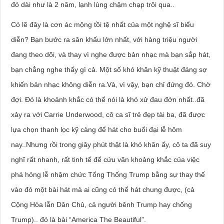
đó dài như là 2 năm, lạnh lùng chậm chạp trôi qua..
Có lẽ đây là cơn ác mộng tồi tệ nhất của một nghệ sĩ biểu
diễn? Bạn bước ra sân khấu lớn nhất, với hàng triệu người
đang theo dõi, và thay vì nghe được bản nhạc mà bạn sắp hát,
bạn chẳng nghe thấy gì cả. Một số khó khăn kỹ thuật đáng sợ
khiến bản nhạc không diễn ra.Và, vì vậy, bạn chỉ đứng đó. Chờ
đợi. Đó là khoảnh khắc có thể nói là khó xử đau đớn nhất..đã
xảy ra với Carrie Underwood, cô ca sĩ trẻ đẹp tài ba, đã được
lựa chọn thanh lọc kỹ càng để hát cho buổi đại lễ hôm
nay..Nhưng rồi trong giây phút thật là khó khăn ấy, cô ta đã suy
nghĩ rất nhanh, rất tinh tế để cứu vãn khoảng khắc của việc
phá hỏng lễ nhậm chức Tổng Thống Trump bằng sự thay thế
vào đó một bài hát mà ai cũng có thể hát chung được, (cả
Cộng Hòa lẫn Dân Chủ, cả người bênh Trump hay chống
Trump).. đó là bài “America The Beautiful”.