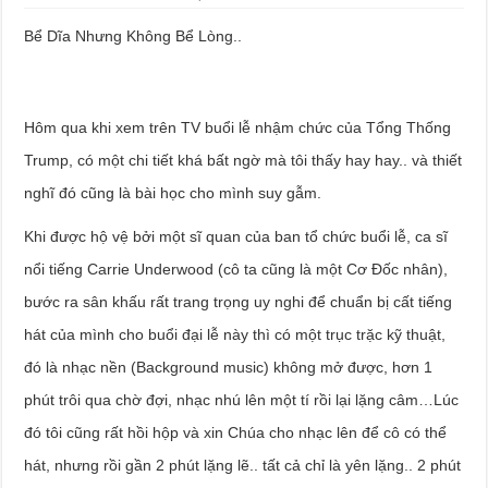
Bể Dĩa Nhưng Không Bể Lòng..
Hôm qua khi xem trên TV buổi lễ nhậm chức của Tổng Thống
Trump, có một chi tiết khá bất ngờ mà tôi thấy hay hay.. và thiết
nghĩ đó cũng là bài học cho mình suy gẫm.
Khi được hộ vệ bởi một sĩ quan của ban tổ chức buổi lễ, ca sĩ
nổi tiếng Carrie Underwood (cô ta cũng là một Cơ Đốc nhân),
bước ra sân khấu rất trang trọng uy nghi để chuẩn bị cất tiếng
hát của mình cho buổi đại lễ này thì có một trục trặc kỹ thuật,
đó là nhạc nền (Background music) không mở được, hơn 1
phút trôi qua chờ đợi, nhạc nhú lên một tí rồi lại lặng câm…Lúc
đó tôi cũng rất hồi hộp và xin Chúa cho nhạc lên để cô có thể
hát, nhưng rồi gần 2 phút lặng lẽ.. tất cả chỉ là yên lặng.. 2 phút