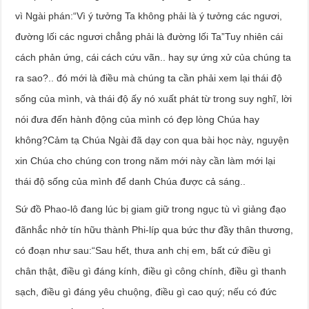
vì Ngài phán:“Vì ý tưởng Ta không phải là ý tưởng các ngươi,
đường lối các ngươi chẳng phải là đường lối Ta”Tuy nhiên cái
cách phản ứng, cái cách cứu vãn.. hay sự ứng xử của chúng ta
ra sao?.. đó mới là điều mà chúng ta cần phải xem lại thái độ
sống của mình, và thái độ ấy nó xuất phát từ trong suy nghĩ, lời
nói đưa đến hành động của mình có đẹp lòng Chúa hay
không?Cảm tạ Chúa Ngài đã dạy con qua bài học này, nguyện
xin Chúa cho chúng con trong năm mới này cần làm mới lại
thái độ sống của mình để danh Chúa được cả sáng..
Sứ đồ Phao-lô đang lúc bị giam giữ trong ngục tù vì giảng đạo
đãnhắc nhở tín hữu thành Phi-líp qua bức thư đầy thân thương,
có đoạn như sau:“Sau hết, thưa anh chị em, bất cứ điều gì
chân thật, điều gì đáng kính, điều gì công chính, điều gì thanh
sạch, điều gì đáng yêu chuộng, điều gì cao quý; nếu có đức