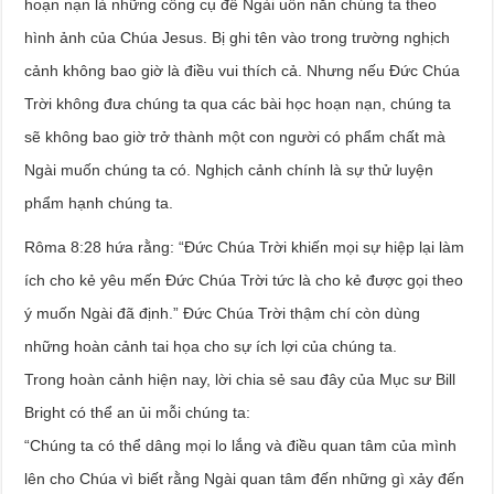
hoạn nạn là những công cụ để Ngài uốn nắn chúng ta theo
hình ảnh của Chúa Jesus. Bị ghi tên vào trong trường nghịch
cảnh không bao giờ là điều vui thích cả. Nhưng nếu Đức Chúa
Trời không đưa chúng ta qua các bài học hoạn nạn, chúng ta
sẽ không bao giờ trở thành một con người có phẩm chất mà
Ngài muốn chúng ta có. Nghịch cảnh chính là sự thử luyện
phẩm hạnh chúng ta.
Rôma 8:28 hứa rằng: “Đức Chúa Trời khiến mọi sự hiệp lại làm
ích cho kẻ yêu mến Đức Chúa Trời tức là cho kẻ được gọi theo
ý muốn Ngài đã định.” Đức Chúa Trời thậm chí còn dùng
những hoàn cảnh tai họa cho sự ích lợi của chúng ta.
Trong hoàn cảnh hiện nay, lời chia sẻ sau đây của Mục sư Bill
Bright có thể an ủi mỗi chúng ta:
“Chúng ta có thể dâng mọi lo lắng và điều quan tâm của mình
lên cho Chúa vì biết rằng Ngài quan tâm đến những gì xảy đến