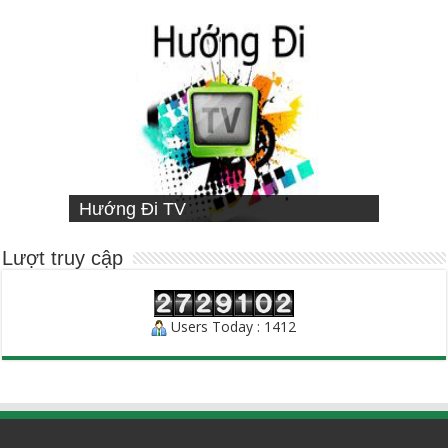
VIETNAMESE MISSIONARY
Hướng Đi TV
Sống Đạo
INSTITUTE
Người Chăn Bầy
Lượt truy cập
Users Today : 1412