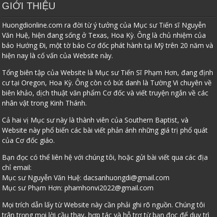
GIỚI THIỆU
Huongdionline.com ra đời từ ý tưởng của Mục sư Tiến sĩ Nguyễn
Văn Huệ, hiện đang sống ở Texas, Hoa Kỳ. Ông là chủ nhiệm của
báo Hướng Đi, một tờ báo Cơ đốc phát hành tại Mỹ trên 20 năm và
hiện nay là cố vấn của Website này.
Tổng biên tập của Website là Mục sư Tiến Sĩ Phạm Hơn, đang định
cư tại Oregon, Hoa Kỳ. Ông còn có bút danh là Tường Vi chuyên về
biên khảo, dịch thuật văn phẩm Cơ đốc và viết truyện ngắn về các
nhân vật trong Kinh Thánh.
Cả hai vị Mục sư này là thành viên của Southern Baptist, và
Website này phổ biến các bài viết phản ánh những giá trị phổ quát
của Cơ đốc giáo.
Bạn đọc có thể liên hệ với chúng tôi, hoặc gửi bài viết qua các địa
chỉ email:
Mục sư Nguyễn Văn Huệ:
dacsanhuongdi@gmail.com
Mục sư Phạm Hơn:
phamhonvi2022@gmail.com
Mọi trích dẫn lấy từ Website này cần phải ghi rõ nguồn. Chúng tôi
trân trọng mọi lời cầu thay, hợp tác và hỗ trợ từ bạn đọc để duy trì