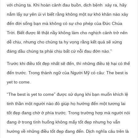
với chúng ta. Khi hoàn cảnh đau buồn, dịch bệnh xảy ra, hãy
nắm lấy sự yên ủi vì biết rằng không một sự khó khăn nào xảy
đến đời sống bạn mà không có sự cho phép của Đức Chúa
Trời. Biết được lẽ thật nầy không làm cho nghịch cảnh trở nên
dễ chịu, nhưng cho chúng ta hy vọng rằng kết quả sẽ xứng
đáng dầu chúng ta phải chịu bất cứ nỗi đau đớn nào.”
Trước khi điều tốt đẹp nhất sẽ đến, thì những điều tệ hại có thể
đến trước. Trong thành ngữ của Người Mỹ có câu: The best is
yet to come.
“The best is yet to come” được sử dụng khi bạn muốn khích lệ
tinh thần một người nào đó giúp họ hướng đến một tương lai
tốt đẹp đang chờ ở phía trước. Trong trường hợp mà người nói
đang ở trong tình huống không mấy tốt đẹp nhưng họ vẫn
hướng về những điều tốt đẹp đang đến. Dịch nghĩa câu trên là