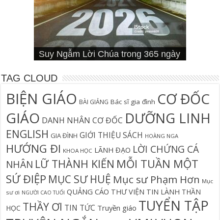
Cơn Đại Nạn Và Hội Thánh (bản
4 Signs You Aren’t Walking In Your
Suy Ngẫm Tân Ước Với Warren W.
Suy Ngẫm Lời Chúa trong 365 ngày
Đối diện lương tâm
Thần học thay thế
hiệu đính)
Suy Ngẫm Lời Chúa 365 Ngày
Hội Thánh sẽ trải qua cơn đại nạn?
Câu Cá Và Đánh Lưới Người
Calling
Thiên Lộ Lịch Trình
Wiersbe
TAG CLOUD
BIỆN GIÁO
CƠ ĐỐC
Bác sĩ gia đình
BÀI GIẢNG
GIÁO
DƯỠNG LINH
DANH NHÂN CƠ ĐỐC
ENGLISH
GIỚI THIỆU SÁCH
GIA ĐÌNH
HOÀNG NGA
HƯỚNG ĐI
LỜI CHỨNG CÁ
LÃNH ĐẠO
KHOA HỌC
MỖI TUẦN MỘT
LỮ THÀNH KIẾN
NHÂN
SỨ ĐIỆP
MỤC SƯ HUỆ
Mục sư Phạm Hơn
Mục
QUẢNG CÁO
THƯ VIỆN TIN LÀNH
THẦN
sư ơi
NGƯỜI CAO TUỔI
TUYỂN TẬP
THẦY ƠI
TIN TỨC
Truyền giáo
HỌC