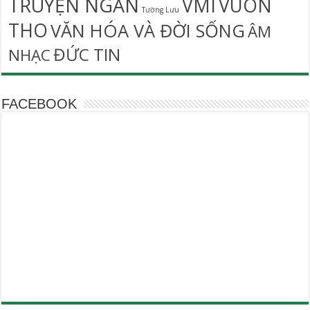
TRUYỆN NGẮN
VMI
VUON
Tường Lưu
THO
VĂN HÓA VÀ ĐỜI SỐNG
ÂM
ĐỨC TIN
NHẠC
FACEBOOK