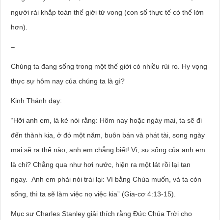
người rải khắp toàn thế giới tử vong (con số thực tế có thể lớn
hơn).
–
Chúng ta đang sống trong một thế giới có nhiều rủi ro. Hy vọng
thực sự hôm nay của chúng ta là gì?
Kinh Thánh dạy:
“Hỡi anh em, là kẻ nói rằng: Hôm nay hoặc ngày mai, ta sẽ đi
đến thành kia, ở đó một năm, buôn bán và phát tài, song ngày
mai sẽ ra thế nào, anh em chẳng biết! Vì, sự sống của anh em
là chi? Chẳng qua như hơi nước, hiện ra một lát rồi lại tan
ngay. Anh em phải nói trái lại: Ví bằng Chúa muốn, và ta còn
sống, thì ta sẽ làm việc nọ việc kia” (Gia-cơ 4:13-15).
Mục sư Charles Stanley giải thích rằng Đức Chúa Trời cho