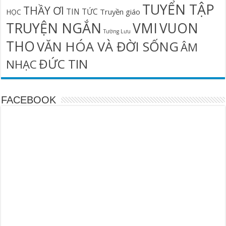
TUYỂN TẬP
THẦY ƠI
TIN TỨC
Truyền giáo
HỌC
TRUYỆN NGẮN
VMI
VUON
Tường Lưu
THO
VĂN HÓA VÀ ĐỜI SỐNG
ÂM
ĐỨC TIN
NHẠC
FACEBOOK