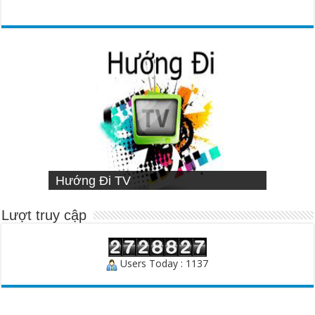
VIETNAMESE MISSIONARY
Hướng Đi TV
Sống Đạo
INSTITUTE
Người Chăn Bầy
Lượt truy cập
Users Today : 1137