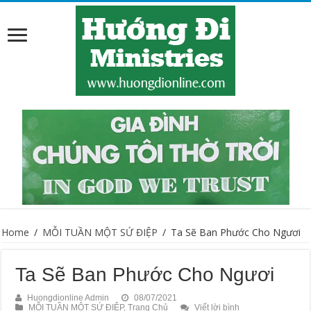
Home
/
MỖI TUẦN MỘT SỨ ĐIỆP
/
Ta Sẽ Ban Phước Cho Ngươi
Ta Sẽ Ban Phước Cho Ngươi
Huongdionline Admin
08/07/2021
MỖI TUẦN MỘT SỨ ĐIỆP
,
Trang Chủ
Viết lời bình