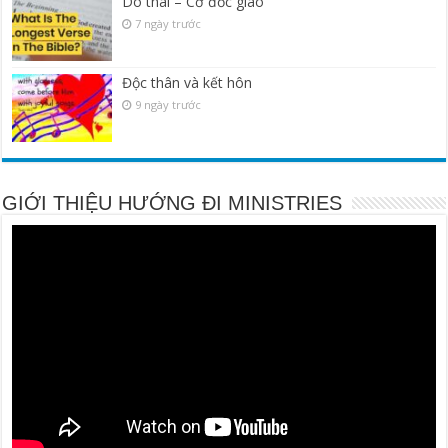
Do thái – Cơ đốc giáo
7 ngày trước
Độc thân và kết hôn
9 ngày trước
GIỚI THIỆU HƯỚNG ĐI MINISTRIES