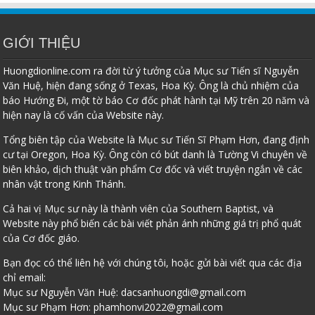
GIỚI THIỆU
Huongdionline.com ra đời từ ý tưởng của Mục sư Tiến sĩ Nguyễn
Văn Huệ, hiện đang sống ở Texas, Hoa Kỳ. Ông là chủ nhiệm của
báo Hướng Đi, một tờ báo Cơ đốc phát hành tại Mỹ trên 20 năm và
hiện nay là cố vấn của Website này.
Tổng biên tập của Website là Mục sư Tiến Sĩ Phạm Hơn, đang định
cư tại Oregon, Hoa Kỳ. Ông còn có bút danh là Tường Vi chuyên về
biên khảo, dịch thuật văn phẩm Cơ đốc và viết truyện ngắn về các
nhân vật trong Kinh Thánh.
Cả hai vị Mục sư này là thành viên của Southern Baptist, và
Website này phổ biến các bài viết phản ánh những giá trị phổ quát
của Cơ đốc giáo.
Bạn đọc có thể liên hệ với chúng tôi, hoặc gửi bài viết qua các địa
chỉ email:
Mục sư Nguyễn Văn Huệ:
dacsanhuongdi@gmail.com
Mục sư Phạm Hơn:
phamhonvi2022@gmail.com