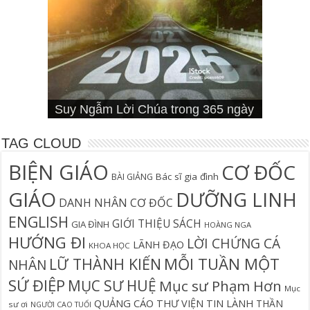
Cơn Đại Nạn Và Hội Thánh (bản
4 Signs You Aren’t Walking In Your
Suy Ngẫm Tân Ước Với Warren W.
Suy Ngẫm Lời Chúa trong 365 ngày
Đối diện lương tâm
Thần học thay thế
hiệu đính)
Suy Ngẫm Lời Chúa 365 Ngày
Hội Thánh sẽ trải qua cơn đại nạn?
Câu Cá Và Đánh Lưới Người
Calling
Thiên Lộ Lịch Trình
Wiersbe
TAG CLOUD
BIỆN GIÁO
CƠ ĐỐC
Bác sĩ gia đình
BÀI GIẢNG
GIÁO
DƯỠNG LINH
DANH NHÂN CƠ ĐỐC
ENGLISH
GIỚI THIỆU SÁCH
GIA ĐÌNH
HOÀNG NGA
HƯỚNG ĐI
LỜI CHỨNG CÁ
LÃNH ĐẠO
KHOA HỌC
MỖI TUẦN MỘT
LỮ THÀNH KIẾN
NHÂN
SỨ ĐIỆP
MỤC SƯ HUỆ
Mục sư Phạm Hơn
Mục
QUẢNG CÁO
THƯ VIỆN TIN LÀNH
THẦN
sư ơi
NGƯỜI CAO TUỔI