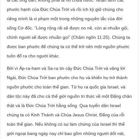
là các ống dẫn, không phải là hồ chứa nước. Nhận lãnh các
phước hạnh của Đức Chúa Trời và rồi ích kỷ giữ chúng cho
riêng mình là vi phạm một trong những nguyên tắc của đời
sống Cơ đốc. “Lòng rộng rãi sẽ được no nê, còn ai nhuần gội,
chính người sẽ được nhuần gọi” (Châm ngôn 11:25). Chúng ta
được ban phước để chúng ta có thể trở nên một nguồn phước
tuôn đổ ra cho người khác.
Bởi vì Áp-ra-ham và Sa-ra tin cậy Đức Chúa Trời và vâng lời
Ngài, Đức Chúa Trời ban phước cho họ và khiến họ trở thành
nguồn phước cho toàn thế gian. Từ họ ra quốc gia Israel, và
dân tộc này đã cho cả thế giới nguồn tri thức về một Đấng chân
thật và là Đức Chúa Trời hằng sống. Qua tuyển dân Israel
chúng ta có Kinh Thánh và Chúa Jesus Christ, Đấng của rỗi
toàn thế gian. Nếu không có sự làm chứng của Israel thì thế
giới ngoại bang ngày nay chỉ bao gồm những người dốt nát,