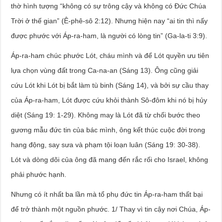
thờ hình tượng “không có sự trông cậy và không có Đức Chúa
Trời ở thế gian” (Ê-phê-sô 2:12). Nhưng hiện nay “ai tin thì nấy
được phước với Áp-ra-ham, là người có lòng tin” (Ga-la-ti 3:9).
Áp-ra-ham chúc phước Lót, cháu mình và để Lót quyền ưu tiên
lựa chọn vùng đất trong Ca-na-an (Sáng 13). Ông cũng giải
cứu Lót khi Lót bị bắt làm tù binh (Sáng 14), và bởi sự cầu thay
của Áp-ra-ham, Lót được cứu khỏi thành Sô-đôm khi nó bị hủy
diệt (Sáng 19: 1-29). Không may là Lót đã từ chối bước theo
gương mẫu đức tin của bác mình, ông kết thúc cuộc đời trong
hang động, say sưa và phạm tội loạn luân (Sáng 19: 30-38).
Lót và dòng dõi của ông đã mang đến rắc rối cho Israel, không
phải phước hạnh.
Nhưng có ít nhất ba lần mà tổ phụ đức tin Áp-ra-ham thất bại
để trở thành một nguồn phước. 1/ Thay vì tin cậy nơi Chúa, Áp-