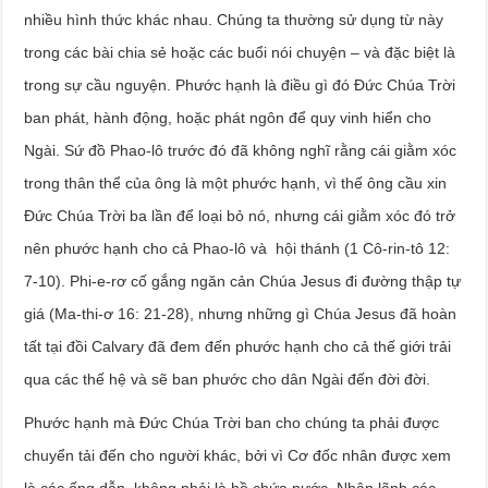
nhiều hình thức khác nhau. Chúng ta thường sử dụng từ này
trong các bài chia sẻ hoặc các buổi nói chuyện – và đặc biệt là
trong sự cầu nguyện. Phước hạnh là điều gì đó Đức Chúa Trời
ban phát, hành động, hoặc phát ngôn để quy vinh hiển cho
Ngài. Sứ đồ Phao-lô trước đó đã không nghĩ rằng cái giằm xóc
trong thân thể của ông là một phước hạnh, vì thế ông cầu xin
Đức Chúa Trời ba lần để loại bỏ nó, nhưng cái giằm xóc đó trở
nên phước hạnh cho cả Phao-lô và hội thánh (1 Cô-rin-tô 12:
7-10). Phi-e-rơ cố gắng ngăn cản Chúa Jesus đi đường thập tự
giá (Ma-thi-ơ 16: 21-28), nhưng những gì Chúa Jesus đã hoàn
tất tại đồi Calvary đã đem đến phước hạnh cho cả thế giới trải
qua các thế hệ và sẽ ban phước cho dân Ngài đến đời đời.
Phước hạnh mà Đức Chúa Trời ban cho chúng ta phải được
chuyển tải đến cho người khác, bởi vì Cơ đốc nhân được xem