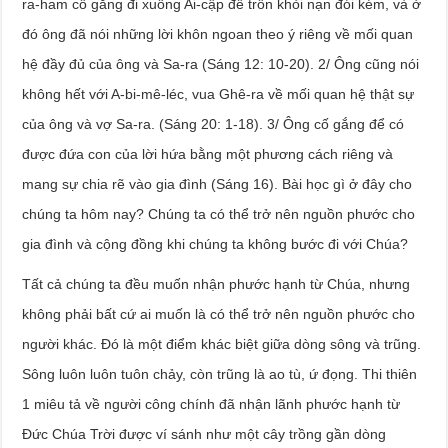
ra-ham cố gắng đi xuống Ai-cập để trốn khỏi nạn đói kém, và ở
đó ông đã nói những lời khôn ngoan theo ý riêng về mối quan
hệ đầy đủ của ông và Sa-ra (Sáng 12: 10-20). 2/ Ông cũng nói
không hết với A-bi-mê-léc, vua Ghê-ra về mối quan hệ thật sự
của ông và vợ Sa-ra. (Sáng 20: 1-18). 3/ Ông cố gắng để có
được đứa con của lời hứa bằng một phương cách riêng và
mang sự chia rẽ vào gia đình (Sáng 16). Bài học gì ở đây cho
chúng ta hôm nay? Chúng ta có thể trở nên nguồn phước cho
gia đình và cộng đồng khi chúng ta không bước đi với Chúa?
Tất cả chúng ta đều muốn nhận phước hạnh từ Chúa, nhưng
không phải bất cứ ai muốn là có thể trở nên nguồn phước cho
người khác. Đó là một điểm khác biệt giữa dòng sông và trũng.
Sông luôn luôn tuôn chảy, còn trũng là ao tù, ứ đọng. Thi thiên
1 miêu tả về người công chính đã nhận lãnh phước hạnh từ
Đức Chúa Trời được ví sánh như một cây trồng gần dòng