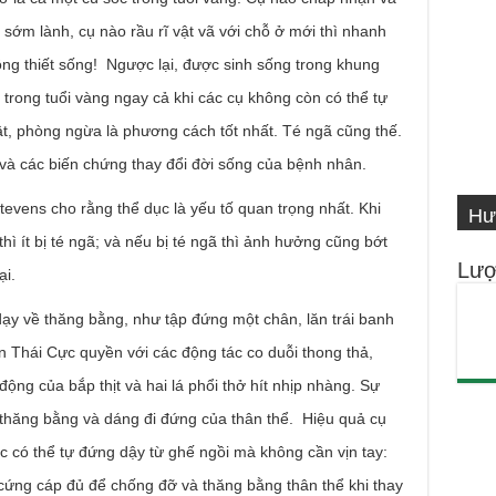
m” sớm lành, cụ nào rầu rĩ vật vã với chỗ ở mới thì nhanh
ông thiết sống! Ngược lại, được sinh sống trong khung
 trong tuổi vàng ngay cả khi các cụ không còn có thể tự
ật, phòng ngừa là phương cách tốt nhất. Té ngã cũng thế.
và các biến chứng thay đổi đời sống của bệnh nhân.
VI
s cho rằng thể dục là yếu tố quan trọng nhất. Khi
Hư
Số
IN
Ng
hì ít bị té ngã; và nếu bị té ngã thì ảnh hưởng cũng bớt
Lượ
ại.
 về thăng bằng, như tập đứng một chân, lăn trái banh
 Thái Cực quyền với các động tác co duỗi thong thả,
ộng của bắp thịt và hai lá phổi thở hít nhịp nhàng. Sự
, thăng bằng và dáng đi đứng của thân thể. Hiệu quả cụ
ệc có thể tự đứng dậy từ ghế ngồi mà không cần vịn tay:
g cứng cáp đủ để chống đỡ và thăng bằng thân thể khi thay