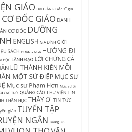
IỆN GIÁO
Bác sĩ gia
BÀI GIẢNG
CƠ ĐỐC GIÁO
DANH
h
DƯỠNG
ÂN CƠ ĐỐC
INH
ENGLISH
GIỚI
GIA ĐÌNH
HƯỚNG ĐI
IỆU SÁCH
HOÀNG NGA
LỜI CHỨNG CÁ
LÃNH ĐẠO
A HỌC
MỖI
LỮ THÀNH KIẾN
HÂN
UẦN MỘT SỨ ĐIỆP
MỤC SƯ
UỆ
Mục sư Phạm Hơn
Mục sư ơi
QUẢNG CÁO
THƯ VIỆN TIN
I CAO TUỔI
THẦY ƠI
TIN TỨC
NH
THẦN HỌC
TUYỂN TẬP
yền giáo
RUYỆN NGẮN
Tường Lưu
MI
VUON THO
VĂN