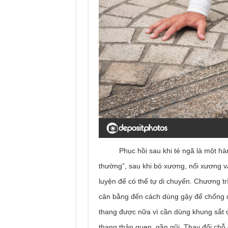
Phục hồi sau khi té ngã là một hành 
thường”, sau khi bó xương, nối xương và
luyện để có thể tự di chuyển. Chương trì
cân bằng đến cách dùng gậy để chống đ
thang được nữa vì cần dùng khung sắt để
thang thân quen, gần gũi. Thay đổi chỗ 