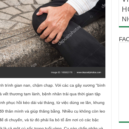
H
N
FA
trình gian nan, chậm chạp. Với các ca gãy xương “bình
 vết thương tạm lành, bệnh nhân trải qua thời gian tập
nh phục hồi kéo dài vài tháng, từ việc dùng xe lăn, khung
ỡ thân mình và giúp thăng bằng. Nhiều cụ không còn leo
 di chuyển, và từ đó phải lìa bỏ tổ ấm nơi có các bậc
ở là cả một cú sốc trong tuổi vàng. Cụ nào chấp nhận và