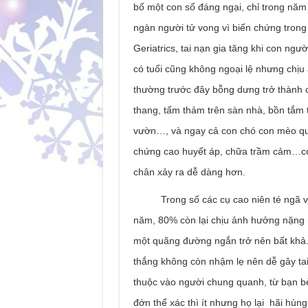
bố một con số đáng ngại, chỉ trong năm 2
ngàn người tử vong vì biến chứng tron
Geriatrics, tai nạn gia tăng khi con ngư
có tuổi cũng không ngoại lệ nhưng chị
thường trước đây bỗng dưng trở thành 
thang, tấm thảm trên sàn nhà, bồn tắm 
vườn…, và ngay cả con chó con mèo qu
chứng cao huyết áp, chữa trầm cảm…có 
chân xảy ra dễ dàng hơn.
Trong số các cụ cao niên té ngã và 
năm, 80% còn lại chịu ảnh hưởng nặng n
một quãng đường ngắn trở nên bất khả. 
thắng không còn nhậm lẹ nên dễ gây tai
thuộc vào người chung quanh, từ bạn bè
đớn thể xác thì ít nhưng họ lại hãi hùn