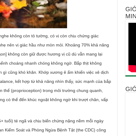
GIỚ
MIN
e không còn tỏ tường, có vị còn chịu chứng giác
hẹ nên vị giác hầu như mòn mỏi. Khoảng 70% khả năng
gon] không còn giữ được hương vị cũ dù vẫn mang lại
chếnh choáng nhanh chóng không ngờ. Bắp thịt không
gì cũng khó khăn. Khớp xương ê ẩm khiến việc xê dịch
lance, kết hợp từ khả năng nhìn thấy, sức mạnh của bắp
GIỚ
hân thể (proprioception) trong môi trường chung quanh,
ống có thể đến khúc ngoặt không ngờ khi trượt chân, vấp
tuổi) té ngã và chịu biến chứng nặng nềm mỗi ngày
uan Kiểm Soát và Phòng Ngừa Bệnh Tật (the CDC) công