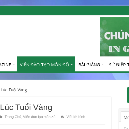
AZINE
VIỆN ĐÀO TẠO MÔN ĐỒ
BÀI GIẢNG
SỨ ĐIỆP
Lúc Tuổi Vàng
Lúc Tuổi Vàng
Mớ
Trang Chủ
,
Viện đào tạo môn đồ
Viết lời bình
Ta