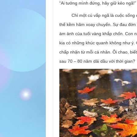
“Ai tưởng mình đứng, hãy giữ kẻo ngã!” 
Chỉ một cú vấp ngã là cuộc sống con 
thể kềm hãm xoay chuyển. Sự đau đớn th
ám ảnh của tuổi vàng khắp chốn. Con ngư
kia có những khúc quanh không như ý. C
chấp nhận từ mỗi cá nhân. Ôi chao, biế
sau 70 – 80 năm dãi dầu với thời gian?