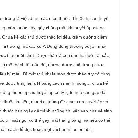
ọng là việc dùng các món thuốc. Thuốc trị cao huyết
ùng món thuốc này, gây chóng mặt khi huyết áp xuống
 Chưa kể các thứ dược thảo lợi tiểu, giảm đường giảm
n thị trường mà các cụ Á Đông dùng thường xuyên như
c thảo một chút: Dược thảo là con dao hai lưỡi rất sắc,
 trị một bệnh tật nào đó, nhưng dược chất trong dược
 điều bí mật. Bí mật thứ nhì là món dược thảo tuy có cùng
[và dược tính] lại là khoảng cách mênh mông… chưa kể
dùng thuốc trị cao huyết áp có tỷ lệ té ngã cao gấp đôi
 thuốc lợi tiểu, diuretic, [dùng để giảm cao huyết áp và
ng thuốc ban ngày để tránh những chuyến vào nhà vệ sinh
c trị mất ngủ, có thể gây mất thăng bằng, và nếu có thể,
cuốn sách dễ đọc hoặc một vài bản nhạc êm dịu.