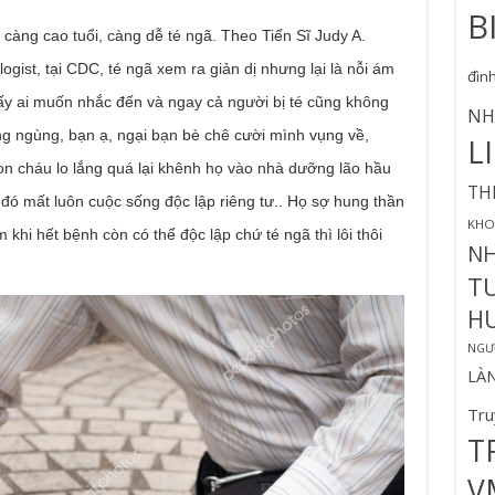
B
ng cao tuổi, càng dễ té ngã. Theo Tiến Sĩ Judy A.
ogist, tại CDC, té ngã xem ra giản dị nhưng lại là nỗi ám
đìn
ấy ai muốn nhắc đến và ngay cả người bị té cũng không
NH
 ngùng, bạn ạ, ngại bạn bè chê cười mình vụng về,
L
on cháu lo lắng quá lại khênh họ vào nhà dưỡng lão hầu
TH
 đó mất luôn cuộc sống độc lập riêng tư.. Họ sợ hung thần
KHO
khi hết bệnh còn có thể độc lập chứ té ngã thì lôi thôi
N
T
H
NGƯỜ
LÀ
Tru
T
V