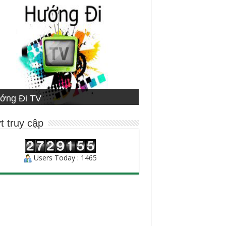
ETNAMESE MISSIONARY
ớng Đi TV
ng Đạo
STITUTE
ười Chăn Bầy
t truy cập
Users Today : 1465