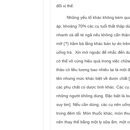
đổi vị thế.
Những yếu tố khác không kém quan tr
áp, khoảng 70% các cụ tuổi thất thập d
nhanh và dễ té ngã nếu không cẩn thận.
mỡ (?) hầm bà lằng khác bán tự do trê
uống trà. Xin mở ngoặc để nhắc đến dượ
có thể vô cùng hiệu quả trong việc chữa
thảo có liều lượng bao nhiêu lại là một
tên nhưng mức khác biệt về dược chất 
các phụ chất có dược tính khác. Các cụ 
những người không dùng. Đặc biệt là loại
suy tim]. Nếu cần dùng, các cụ nên uố
trong đêm tối. Món thuốc khác, món thuố
nên thay thế bằng một ly sữa ấm, một 