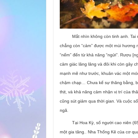
Mắt nhìn không còn tinh anh. Tai ngh
chẳng còn “cảm” được một mùi hương n
“nếm” đến từ khả năng “ngửi”. Rượu [n
cảm giác lâng lâng và đôi khi còn gây 
mạnh mẽ như trước, khuân vác một món 
chậm chạp… Chưa kể sự thăng bằng, ba
thịt, và khả năng cảm nhận vị trí của t
cũng sút giảm qua thời gian. Và cuộc s
ngã.
Tại Hoa Kỳ, số người cao niên (65+ 
một gia tăng.. Nha Thống Kê của cơ q