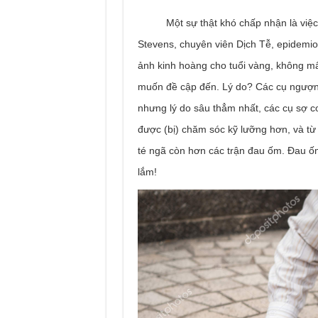
Một sự thật khó chấp nhận là việc cà
Stevens, chuyên viên Dịch Tễ, epidemiol
ảnh kinh hoàng cho tuổi vàng, không m
muốn đề cập đến. Lý do? Các cụ ngượng
nhưng lý do sâu thẳm nhất, các cụ sợ c
được (bị) chăm sóc kỹ lưỡng hơn, và từ
té ngã còn hơn các trận đau ốm. Đau ốm 
lắm!