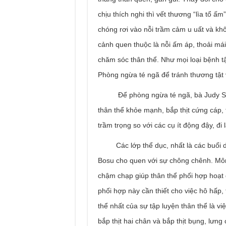
chịu thích nghi thì vết thương “lìa tổ ấ
chóng rơi vào nỗi trầm cảm u uất và kh
cảnh quen thuộc là nỗi ấm áp, thoải mái
chăm sóc thân thể. Như mọi loại bệnh t
Phòng ngừa té ngã để tránh thương tật 
Để phòng ngừa té ngã, bà Judy Steven
thân thể khỏe mạnh, bắp thịt cứng cáp, t
trầm trọng so với các cụ ít động đậy, đi l
Các lớp thể dục, nhất là các buổi dạy
Bosu cho quen với sự chông chênh. Môn
chậm chạp giúp thân thể phối hợp hoạt đ
phối hợp này cần thiết cho việc hô hấp
thể nhất của sự tập luyện thân thể là vi
bắp thịt hai chân và bắp thịt bụng, lưn