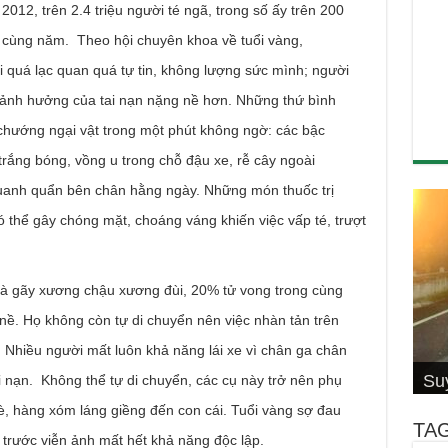
012, trên 2.4 triệu người té ngã, trong số ấy trên 200
g cùng năm. Theo hội chuyên khoa về tuổi vàng,
ời quá lạc quan quá tự tin, không lượng sức mình; người
u ảnh hưởng của tai nạn nặng nề hơn. Những thứ bình
chướng ngại vật trong một phút không ngờ: các bậc
trắng bóng, vồng u trong chỗ đậu xe, rễ cây ngoài
anh quẩn bên chân hằng ngày. Những món thuốc trị
thể gây chóng mặt, choáng váng khiến việc vấp té, trượt
gãy xương chậu xương đùi, 20% tử vong trong cùng
ề. Họ không còn tự di chuyển nên việc nhàn tản trên
Nhiều người mất luôn khả năng lái xe vì chân ga chân
Cơ
4 S
Su
Su
Đố
Thầ
hiệ
Su
Hội
Câ
Cal
Thi
Wi
 nạn. Không thể tự di chuyển, các cụ này trở nên phụ
, hàng xóm láng giềng đến con cái. Tuổi vàng sợ đau
TA
g trước viễn ảnh mất hết khả năng độc lập.