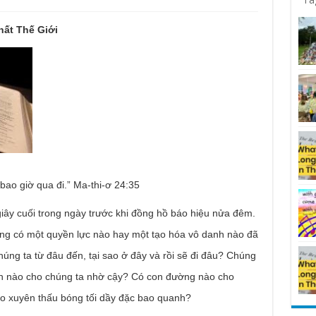
ất Thế Giới
 bao giờ qua đi.” Ma-thi-ơ 24:35
 giây cuối trong ngày trước khi đồng hồ báo hiệu nửa đêm.
hăng có một quyền lực nào hay một tạo hóa vô danh nào đã
úng ta từ đâu đến, tại sao ở đây và rồi sẽ đi đâu? Chúng
yền nào cho chúng ta nhờ cậy? Có con đường nào cho
ào xuyên thấu bóng tối dầy đặc bao quanh?