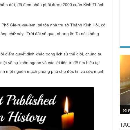
h chấm dứt, đã đem phân phối được 2000 cuốn Kinh Thánh
Phố Giê-ru-sa-lem, tại tòa nhà trụ sở Thánh Kinh Hội, có
ng chữ này: ‘Trời đất sẽ qua, nhưng lời Ta nói không
ời điểm quyết định khác trong lịch sử thế giới, chúng ta
iệt về sự khôn ngoan và các lời tiên tri để tìm hiểu tại
thành một nguồn mạch phong phú cho đức tin và sức mạnh
Cơ
4 S
Su
Su
Đố
Thầ
hiệ
Su
Hội
Câ
Cal
Thi
Wi
TA