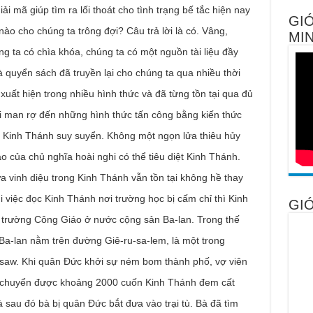
i mã giúp tìm ra lối thoát cho tình trạng bế tắc hiện nay
GIỚ
o cho chúng ta trông đợi? Câu trả lời là có. Vâng,
MIN
g ta có chìa khóa, chúng ta có một nguồn tài liệu đầy
 quyển sách đã truyền lại cho chúng ta qua nhiều thời
xuất hiện trong nhiều hình thức và đã từng tồn tại qua đủ
ại man rợ đến những hình thức tấn công bằng kiến thức
m Kinh Thánh suy suyển. Không một ngọn lửa thiêu hủy
 của chủ nghĩa hoài nghi có thể tiêu diệt Kinh Thánh.
a vinh diệu trong Kinh Thánh vẫn tồn tại không hề thay
hi việc đọc Kinh Thánh nơi trường học bị cấm chỉ thì Kinh
GIỚ
c trường Công Giáo ở nước cộng sản Ba-lan. Trong thế
i Ba-lan nằm trên đường Giê-ru-sa-lem, là một trong
saw. Khi quân Ðức khởi sự ném bom thành phố, vợ viên
i chuyển được khoảng 2000 cuốn Kinh Thánh đem cất
sau đó bà bị quân Ðức bắt đưa vào trại tù. Bà đã tìm