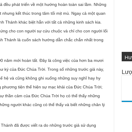
cả đều phát triển về một hướng hoàn toàn sai lầm. Những
hật nhưng kết thúc trong tăm tối mịt mù. Ngay cả một quan
nh Thánh khác biệt hẳn với tất cả những kinh sách kia.
ứng cho con người sự cứu chuộc và chỉ cho con người lối
Kinh Thánh là cuốn sách hướng dẫn chắc chắn nhất trong
VI
Hư
Số
IN
Ng
00 năm mới hoàn tất. Ðây là công việc của hơn ba mươi
thư ký của Ðức Chúa Trời. Trong số những trước giả này,
Lượ
hế hệ và cũng không ghi xuống những suy nghĩ hay hy
 phương tiện thể hiện sự mạc khải của Ðức Chúa Trời;
 sự thần cảm của Ðức Chúa Trời họ có thể thấy những
 những người khác cũng có thể thấy và biết những chân lý
 Thánh đã được viết ra do những trước giả sử dụng