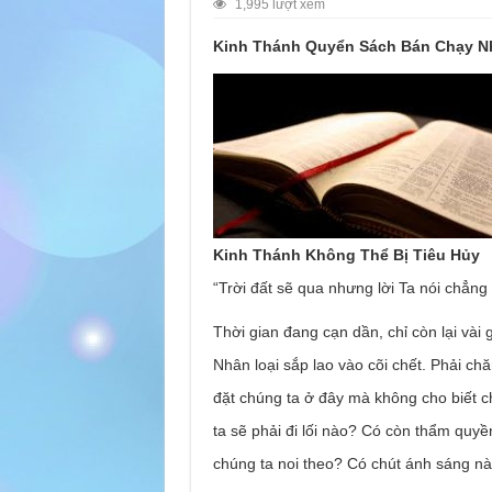
1,995 lượt xem
Kinh Thánh Quyển Sách Bán Chạy Nh
Kinh Thánh Không Thể Bị Tiêu Hủy
“Trời đất sẽ qua nhưng lời Ta nói chẳng
Thời gian đang cạn dần, chỉ còn lại vài
Nhân loại sắp lao vào cõi chết. Phải c
đặt chúng ta ở đây mà không cho biết ch
ta sẽ phải đi lối nào? Có còn thẩm qu
chúng ta noi theo? Có chút ánh sáng n