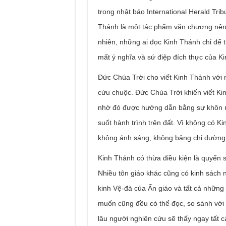
trong nhật báo International Herald Tri
Thánh là một tác phẩm văn chương nên đ
nhiên, những ai đọc Kinh Thánh chỉ để 
mất ý nghĩa và sứ điệp đích thực của K
Ðức Chúa Trời cho viết Kinh Thánh với 
cứu chuộc. Ðức Chúa Trời khiến viết Ki
nhờ đó được hướng dẫn bằng sự khôn ng
suốt hành trình trên đất. Vì không có Ki
không ánh sáng, không bảng chỉ đường
Kinh Thánh có thừa điều kiện là quyển
Nhiều tôn giáo khác cũng có kinh sách n
kinh Vệ-đà của Ấn giáo và tất cả những 
muốn cũng đều có thể đọc, so sánh với
lâu người nghiên cứu sẽ thấy ngay tất 