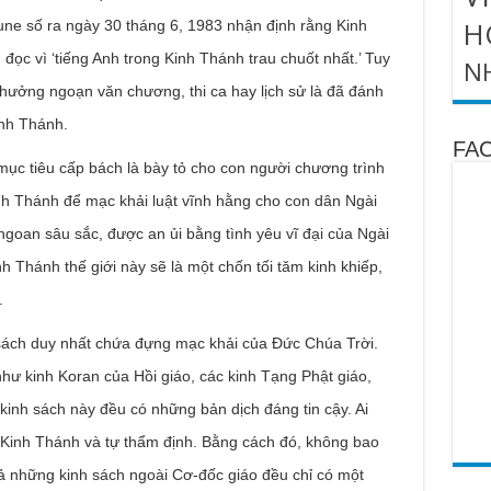
H
bune số ra ngày 30 tháng 6, 1983 nhận định rằng Kinh
ọc vì ‘tiếng Anh trong Kinh Thánh trau chuốt nhất.’ Tuy
N
thưởng ngoạn văn chương, thi ca hay lịch sử là đã đánh
inh Thánh.
FA
mục tiêu cấp bách là bày tỏ cho con người chương trình
nh Thánh để mạc khải luật vĩnh hằng cho con dân Ngài
oan sâu sắc, được an ủi bằng tình yêu vĩ đại của Ngài
nh Thánh thế giới này sẽ là một chốn tối tăm kinh khiếp,
.
 sách duy nhất chứa đựng mạc khải của Ðức Chúa Trời.
hư kinh Koran của Hồi giáo, các kinh Tạng Phật giáo,
kinh sách này đều có những bản dịch đáng tin cậy. Ai
 Kinh Thánh và tự thẩm định. Bằng cách đó, không bao
cả những kinh sách ngoài Cơ-đốc giáo đều chỉ có một