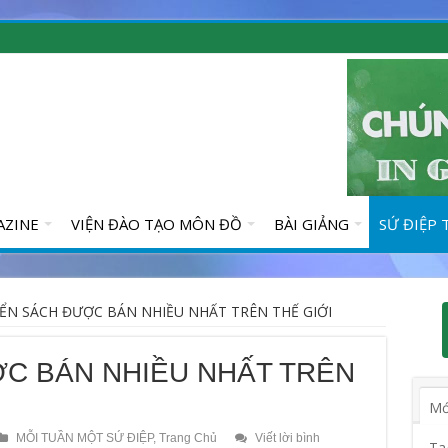
AZINE
VIỆN ĐÀO TẠO MÔN ĐỒ
BÀI GIẢNG
SỨ ĐIỆP
ỂN SÁCH ĐƯỢC BÁN NHIỀU NHẤT TRÊN THẾ GIỚI
C BÁN NHIỀU NHẤT TRÊN
Mớ
MỖI TUẦN MỘT SỨ ĐIỆP
,
Trang Chủ
Viết lời bình
Ta