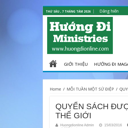
Dâng hiến
THỨ SÁU , 7 THÁNG TÁM 2026
GIỚI THIỆU
HƯỚNG ĐI MAG
Home
/
MỖI TUẦN MỘT SỨ ĐIỆP
/
QUY
QUYỂN SÁCH ĐƯỢ
THẾ GIỚI
Huongdionline Admin
15/03/2016