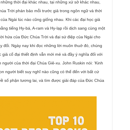
những thời đại khác nhau, tại những xứ sở khác nhau,
húa Trời phán bảo mỗi trước giả trong ngôn ngữ và thời
của Ngài lúc nào cũng giống nhau. Khi các đại học giả
ằng tiếng Hy-bá, A-ram và Hy-lạp rồi dịch sang cùng một
lời hứa của Ðức Chúa Trời và đại sứ điệp của Ngài cho
y đổi. Ngày nay khi đọc những lời muôn thuở đó, chúng
 giả cổ đại thiết định vẫn mới mẻ và đầy ý nghĩa đối với
người của thời đại Chúa Giê-xu. John Ruskin nói: ‘Kinh
n người biết suy nghĩ nào cũng có thể đến với bất cứ
về số phận tương lai, và tìm được giải đáp của Ðức Chúa