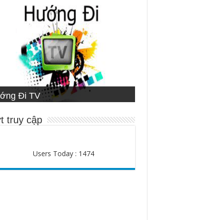
ETNAMESE MISSIONARY
ớng Đi TV
ng Đạo
STITUTE
ười Chăn Bầy
t truy cập
Users Today : 1474