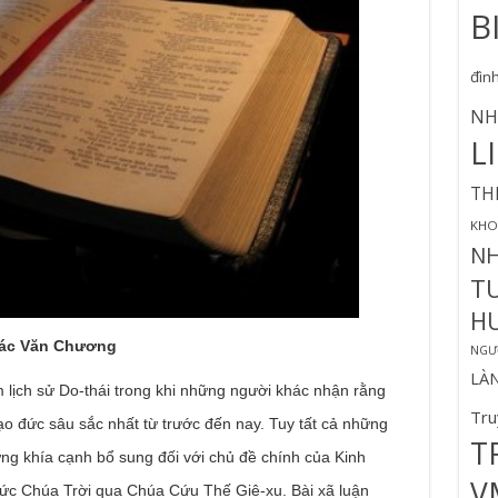
B
đìn
NH
L
TH
KHO
N
T
H
Tác Văn Chương
NGƯỜ
LÀ
m lịch sử Do-thái trong khi những người khác nhận rằng
Tru
o đức sâu sắc nhất từ trước đến nay. Tuy tất cả những
T
ững khía cạnh bổ sung đối với chủ đề chính của Kinh
V
ức Chúa Trời qua Chúa Cứu Thế Giê-xu. Bài xã luận