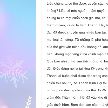
Liệu chúng ta có tìm được quyển sách giả
không? Liệu có một nguồn thẩm quyền nà
chúng ta có một cuốn sách giải mã, chún
thẩm quyền, và đó là Kinh Thánh. Ðây là
đại, đã được chuyển qua nhiều bàn tay, 
mọi loại tấn công. Từ những lối phá ho
của thế giới văn minh đều không hề là
nào, không một tiếng cười khinh mạn nào
Qua bao nhiêu thời ám thế những lời hứ
đổi. Ðiều đáng nói là tại Hoa Kỳ trong k
Thánh lại buộc phải được đọc trong cá
chiến thứ hai, trụ sở Thánh Kinh Hội tạ
những con đường chính của thủ đô War
giám đốc Thánh Kinh Hội đã vào kho d
giấu dưới hầm. Bom đạn làm sập nhà và 