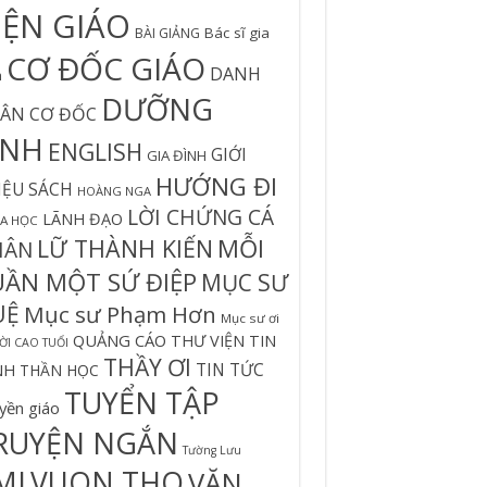
IỆN GIÁO
Bác sĩ gia
BÀI GIẢNG
CƠ ĐỐC GIÁO
DANH
h
DƯỠNG
ÂN CƠ ĐỐC
INH
ENGLISH
GIỚI
GIA ĐÌNH
HƯỚNG ĐI
IỆU SÁCH
HOÀNG NGA
LỜI CHỨNG CÁ
LÃNH ĐẠO
A HỌC
MỖI
LỮ THÀNH KIẾN
HÂN
UẦN MỘT SỨ ĐIỆP
MỤC SƯ
UỆ
Mục sư Phạm Hơn
Mục sư ơi
QUẢNG CÁO
THƯ VIỆN TIN
I CAO TUỔI
THẦY ƠI
TIN TỨC
NH
THẦN HỌC
TUYỂN TẬP
yền giáo
RUYỆN NGẮN
Tường Lưu
MI
VUON THO
VĂN