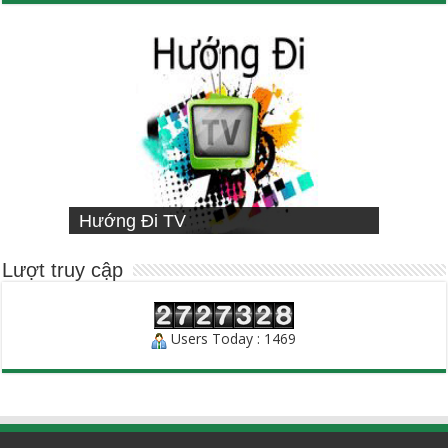
VIETNAMESE MISSIONARY
Hướng Đi TV
Sống Đạo
INSTITUTE
Người Chăn Bầy
Lượt truy cập
Users Today : 1469