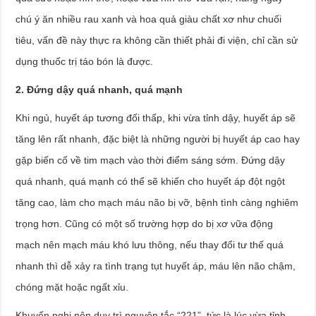
chú ý ăn nhiều rau xanh và hoa quả giàu chất xơ như chuối
tiêu, vấn đề này thực ra không cần thiết phải đi viện, chỉ cần sử
dụng thuốc trị táo bón là được.
2. Đứng dậy quá nhanh, quá mạnh
Khi ngủ, huyết áp tương đối thấp, khi vừa tỉnh dậy, huyết áp sẽ
tăng lên rất nhanh, đặc biệt là những người bị huyết áp cao hay
gặp biến cố về tim mạch vào thời điểm sáng sớm. Đứng dậy
quá nhanh, quá mạnh có thể sẽ khiến cho huyết áp đột ngột
tăng cao, làm cho mạch máu não bị vỡ, bệnh tình càng nghiêm
trọng hơn. Cũng có một số trường hợp do bị xơ vữa động
mạch nên mạch máu khó lưu thông, nếu thay đổi tư thế quá
nhanh thì dễ xảy ra tình trạng tụt huyết áp, máu lên não chậm,
chóng mặt hoặc ngất xỉu.
Khuyến nghị nên duy trì nguyên tắc “221”, tức là lúc vừa tỉnh