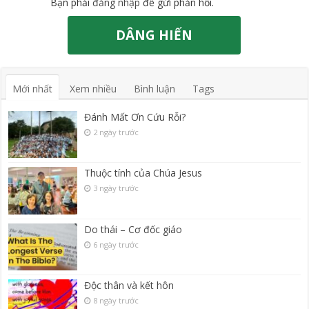
Bạn phải
đăng nhập
để gửi phản hồi.
DÂNG HIẾN
Mới nhất
Xem nhiều
Bình luận
Tags
Đánh Mất Ơn Cứu Rỗi?
2 ngày trước
Thuộc tính của Chúa Jesus
3 ngày trước
Do thái – Cơ đốc giáo
6 ngày trước
Độc thân và kết hôn
8 ngày trước