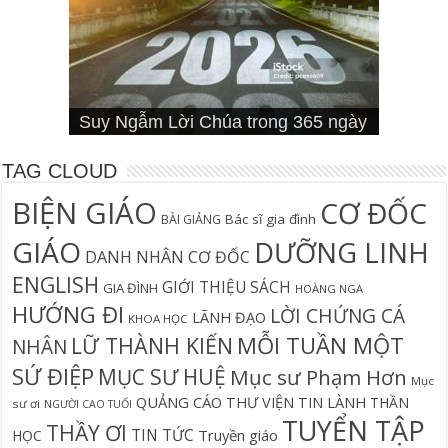
Cơn Đại Nạn Và Hội Thánh (bản
4 Signs You Aren’t Walking In Your
Suy Ngẫm Tân Ước Với Warren W.
Suy Ngẫm Lời Chúa trong 365 ngày
Đối diện lương tâm
Thần học thay thế
hiệu đính)
Suy Ngẫm Lời Chúa 365 Ngày
Hội Thánh sẽ trải qua cơn đại nạn?
Câu Cá Và Đánh Lưới Người
Calling
Thiên Lộ Lịch Trình
Wiersbe
TAG CLOUD
BIỆN GIÁO
CƠ ĐỐC
Bác sĩ gia đình
BÀI GIẢNG
GIÁO
DƯỠNG LINH
DANH NHÂN CƠ ĐỐC
ENGLISH
GIỚI THIỆU SÁCH
GIA ĐÌNH
HOÀNG NGA
HƯỚNG ĐI
LỜI CHỨNG CÁ
LÃNH ĐẠO
KHOA HỌC
MỖI TUẦN MỘT
LỮ THÀNH KIẾN
NHÂN
SỨ ĐIỆP
MỤC SƯ HUỆ
Mục sư Phạm Hơn
Mục
QUẢNG CÁO
THƯ VIỆN TIN LÀNH
THẦN
sư ơi
NGƯỜI CAO TUỔI
TUYỂN TẬP
THẦY ƠI
TIN TỨC
Truyền giáo
HỌC