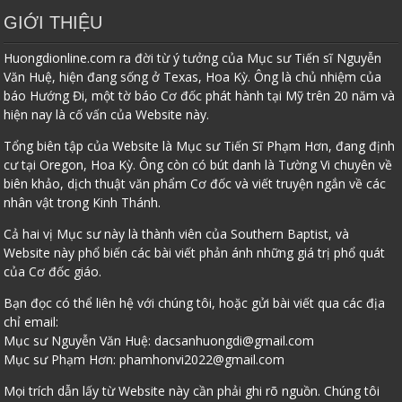
GIỚI THIỆU
Huongdionline.com ra đời từ ý tưởng của Mục sư Tiến sĩ Nguyễn
Văn Huệ, hiện đang sống ở Texas, Hoa Kỳ. Ông là chủ nhiệm của
báo Hướng Đi, một tờ báo Cơ đốc phát hành tại Mỹ trên 20 năm và
hiện nay là cố vấn của Website này.
Tổng biên tập của Website là Mục sư Tiến Sĩ Phạm Hơn, đang định
cư tại Oregon, Hoa Kỳ. Ông còn có bút danh là Tường Vi chuyên về
biên khảo, dịch thuật văn phẩm Cơ đốc và viết truyện ngắn về các
nhân vật trong Kinh Thánh.
Cả hai vị Mục sư này là thành viên của Southern Baptist, và
Website này phổ biến các bài viết phản ánh những giá trị phổ quát
của Cơ đốc giáo.
Bạn đọc có thể liên hệ với chúng tôi, hoặc gửi bài viết qua các địa
chỉ email:
Mục sư Nguyễn Văn Huệ:
dacsanhuongdi@gmail.com
Mục sư Phạm Hơn:
phamhonvi2022@gmail.com
Mọi trích dẫn lấy từ Website này cần phải ghi rõ nguồn. Chúng tôi