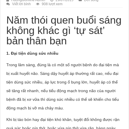
Huongdionline Admin
29/07/2015
Đời sống
Viết lời bình
908 lượt xem
Năm thói quen buổi sáng
không khác gì ‘tự sát’
bản thân bạn
1. Đại tiện dùng sức nhiều
Trong lâm sàng, đúng là có một số người bệnh do đại tiện mà
bị xuất huyết não. Sáng dậy huyết áp thường rất cao, nếu đại
tiện dùng sức nhiều, áp lực trong ổ bụng lớn, huyết áp có thể
sẽ tăng rất nhanh, nếu tiểu động mạch trong não của người
bệnh đã bị xơ vữa thì dùng sức nhiều có thể sẽ khiến cho tiểu
động mạch bị vỡ mà chảy máu.
Khi bị táo bón hay đại tiện khó khăn, tuyệt đối không được rặn
quá sức hoặc nín thở, hoặc vừa nín thở vừa rặn, hàng ngày