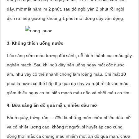
dậy, mở mắt nằm im 2 phút, sau đó ngồi yên 2 phút rồi ngồi
dịch ra mép giường khoảng 1 phút mới đứng dậy vận động.
3. Không thích uống nước
Lúc sáng sớm máu tương đối sánh, dễ hình thành cục máu gây
nghẽn mạch. Sau khi ngủ dậy nên uống ngay một cốc nước
ấm, như vậy có thể nhanh chóng làm loãng máu. Chỉ mất 10
phút là nước có thể hấp thụ qua dạ dày và ruột rồi đi vào máu,
giảm thiểu nguy cơ tai biến mạch máu não và nhồi máu cơ tim.
4. Bữa sáng ăn đồ quá mặn, nhiều dầu mỡ
Bánh quẩy, trứng rán,… đều là những món chứa nhiều dầu mỡ
và có nhiệt lượng cao, không ít người bị huyết áp cao cũng
đồng thời mắc cả chứng máu nhiễm mỡ, ăn đồ quá mặn, chứa